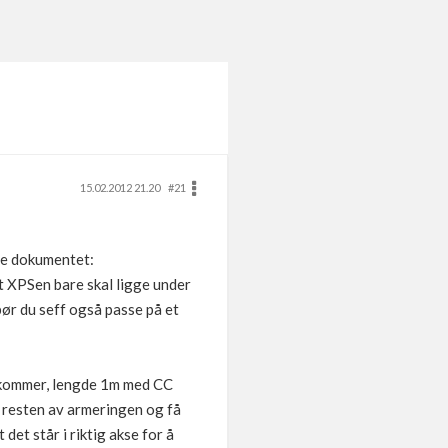
15.02.2012 21.20
#21
tte dokumentet:
at XPSen bare skal ligge under
bør du seff også passe på et
n kommer, lengde 1m med CC
il resten av armeringen og få
 det står i riktig akse for å