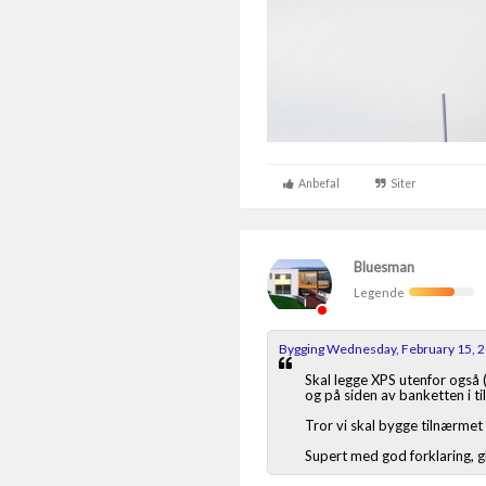
Anbefal
Siter
Bluesman
Legende
Bygging Wednesday, February 15, 
Skal legge XPS utenfor også 
og på siden av banketten i til
Tror vi skal bygge tilnærmet på
Supert med god forklaring, gl