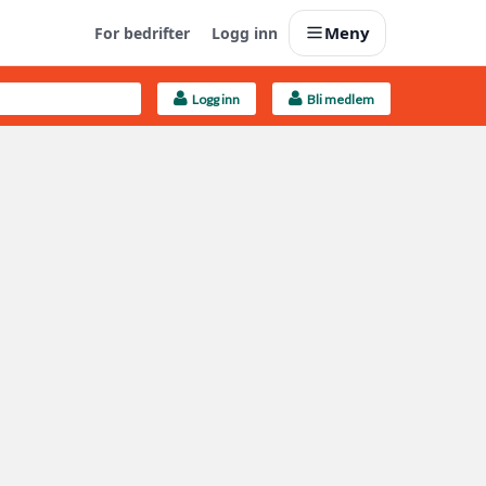
Meny
For bedrifter
Logg inn
Logg inn
Bli medlem
Last opp selv
Ta vare på fargekoder og kvitteringer
Finn håndverkere
Søk blant 9000 bedrifter
Kundeservice
Få svar på det du lurer på
Boligmappa+
Nytt
Få mer ut av Boligmappa