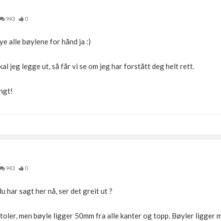
943
0
øye alle bøylene for hånd ja :)
kal jeg legge ut, så får vi se om jeg har forstått deg helt rett.
ngt!
943
0
u har sagt her nå, ser det greit ut ?
toler, men bøyle ligger 50mm fra alle kanter og topp. Bøyler ligger 