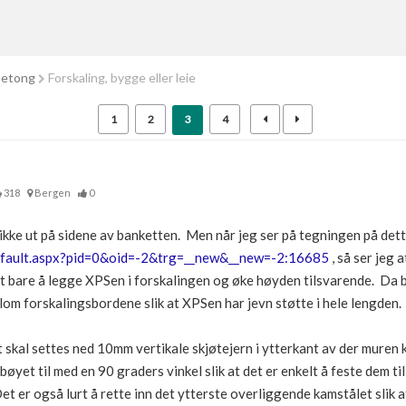
betong
Forskaling, bygge eller leie
1
2
3
4
318
Bergen
0
ikke ut på sidene av banketten. Men når jeg ser på tegningen på de
efault.aspx?pid=0&oid=-2&trg=__new&__new=-2:16685
, så ser jeg 
det bare å legge XPSen i forskalingen og øke høyden tilsvarende. Da 
lom forskalingsbordene slik at XPSen har jevn støtte i hele lengden.
t skal settes ned 10mm vertikale skjøtejern i ytterkant av der mure
øyet til med en 90 graders vinkel slik at det er enkelt å feste dem t
 Det er også lurt å rette inn det ytterste overliggende kamstålet slik at