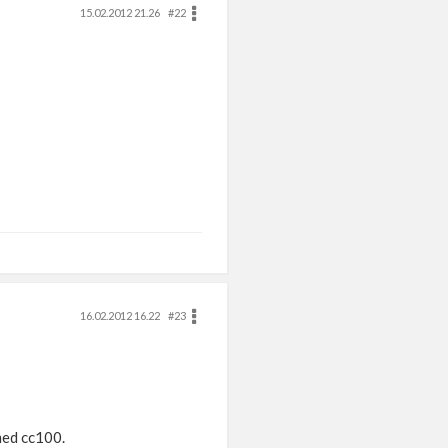
15.02.2012 21.26
#22
16.02.2012 16.22
#23
med cc100.