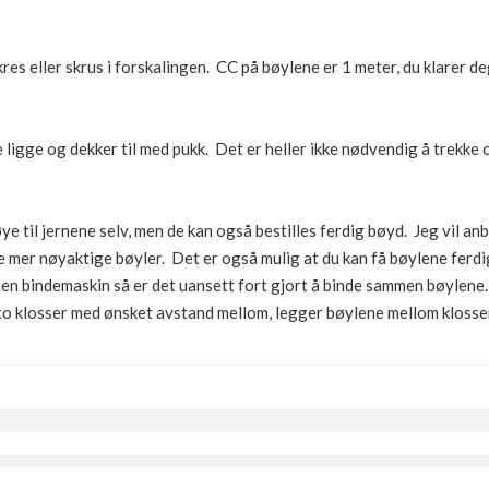
res eller skrus i forskalingen. CC på bøylene er 1 meter, du klarer d
 ligge og dekker til med pukk. Det er heller ikke nødvendig å trekke
 til jernene selv, men de kan også bestilles ferdig bøyd. Jeg vil anb
e mer nøyaktige bøyler. Det er også mulig at du kan få bøylene ferd
i en bindemaskin så er det uansett fort gjort å binde sammen bøylene.
st to klosser med ønsket avstand mellom, legger bøylene mellom klos