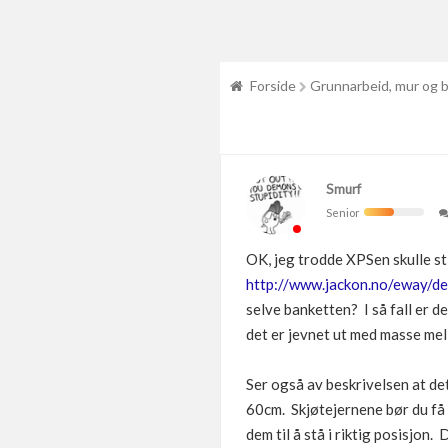
Forside
Grunnarbeid, mur og 
Smurf
Senior
OK, jeg trodde XPSen skulle st
http://www.jackon.no/eway/d
selve banketten? I så fall er 
det er jevnet ut med masse mel
Ser også av beskrivelsen at de
60cm. Skjøtejernene bør du få b
dem til å stå i riktig posisjon.