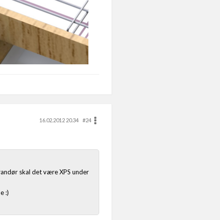
16.02.2012 20.34
#24
verandør skal det være XPS under
e :)