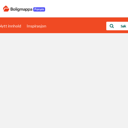
Nytt innhold
Inspirasjon
Boligens papirer
Den enkleste måten å få papirene i orden
rav
Verdi & økonomi
Din største investering
Papirer som mangler
Skaff dokumentasjon som mangler
Kom i gang med Boligmappa
Se din bolig? Klikk her