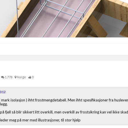
1,778
Norge
0
2012
( mark isolasjon ) ihht frostmengdetabell. Men ihht spesifikasjoner fra husle
legg.
 fjell så blir sikkert litt overkill, men overkill av frostsikring kan vel ikke skad
eder meg på mer med illustrasjoner, til stor hjelp