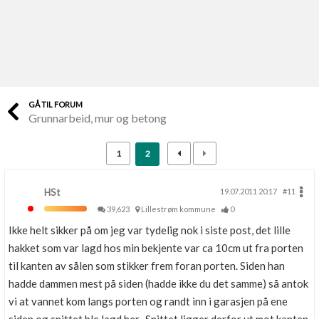
Last opp selv
Ta vare på fargekoder og kvitteringer
Verdi & økonomi
Din største investering
GÅ TIL FORUM
Grunnarbeid, mur og betong
Finn håndverkere
Søk blant 9000 bedrifter
1
2
Papirer som mangler
Skaff dokumentasjon som mangler
HSt
19.07.2011 20.17
#11
39,623
Lillestrøm kommune
0
Kundeservice
Ikke helt sikker på om jeg var tydelig nok i siste post, det lille
Få svar på det du lurer på
hakket som var lagd hos min bekjente var ca 10cm ut fra porten
til kanten av sålen som stikker frem foran porten. Siden han
Kom i gang med Boligmappa
hadde dammen mest på siden (hadde ikke du det samme) så antok
Se din bolig? Klikk her
vi at vannet kom langs porten og randt inn i garasjen på ene