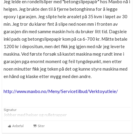
Jeg leide en rondellsliper med "betongslipepapir" hos Maxbo nå i
helgen. Jeg brukte den til å fjerne betonghinna for å legge
epoxy i garasjen. Jeg slipte hele arealet på 35 kvm i løpet av 30
min. Jeg tror du klarer fint å slipe ned noen mm i fronten av
garasjen din med samme maskin hvis du bruker litt tid. Dagsleie
inkl pads og betongslipepapir kom på ca 6-700 kr. Måtte betale
1200 kr i depositum, men det fikk jeg igjen med når jeg leverte
maskina. Ved første forsøk så kastet maskina meg rundt inne i
garasjen pga enormt moment og feil tyngdepunkt, men etter
noen minutter fikk jeg teken på det og kunne styre maskina med
en hånd og klaske etter mygg med den andre.
http://www.maxbo.no/Meny/Servicetilbud/Verktoyutleie/
Signatur
Jobber med heiser og rulletrapper
Anbefal
Siter