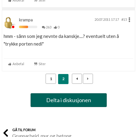
Anbefal
Siter
krampa
20.07.2011 17.17
#15
263
0
hmm - sånn som jeg nevnte da kanskje....? eventuelt uten å
"trykke porten nedi"
Anbefal
Siter
1
2
Delta i diskusjonen
GÅ TIL FORUM
Grunnarbeid, mur og betong