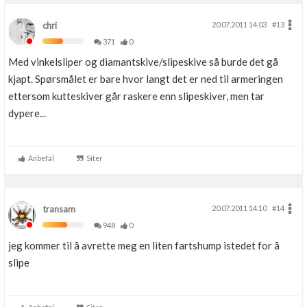
chri
20.07.2011 14.03
#13
371
0
Med vinkelsliper og diamantskive/slipeskive så burde det gå
kjapt. Spørsmålet er bare hvor langt det er ned til armeringen
ettersom kutteskiver går raskere enn slipeskiver, men tar
dypere...
Anbefal
Siter
transam
20.07.2011 14.10
#14
948
0
jeg kommer til å avrette meg en liten fartshump istedet for å
slipe