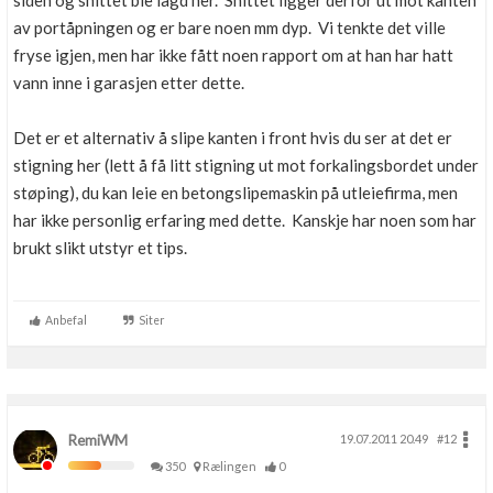
siden og snittet ble lagd her. Snittet ligger derfor ut mot kanten
Boligmappa+
av portåpningen og er bare noen mm dyp. Vi tenkte det ville
Nytt
Få mer ut av Boligmappa
fryse igjen, men har ikke fått noen rapport om at han har hatt
vann inne i garasjen etter dette.
Det er et alternativ å slipe kanten i front hvis du ser at det er
stigning her (lett å få litt stigning ut mot forkalingsbordet under
støping), du kan leie en betongslipemaskin på utleiefirma, men
har ikke personlig erfaring med dette. Kanskje har noen som har
brukt slikt utstyr et tips.
Anbefal
Siter
RemiWM
19.07.2011 20.49
#12
350
Rælingen
0