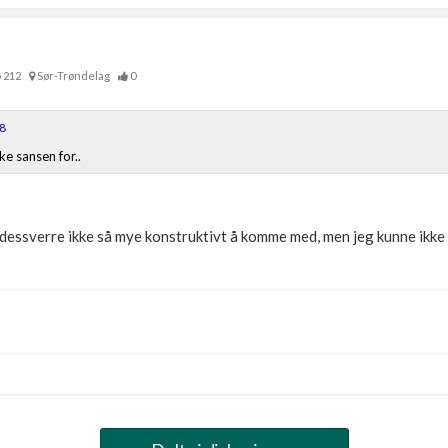
212
Sør-Trøndelag
0
08
ke sansen for..
 dessverre ikke så mye konstruktivt å komme med, men jeg kunne ikke