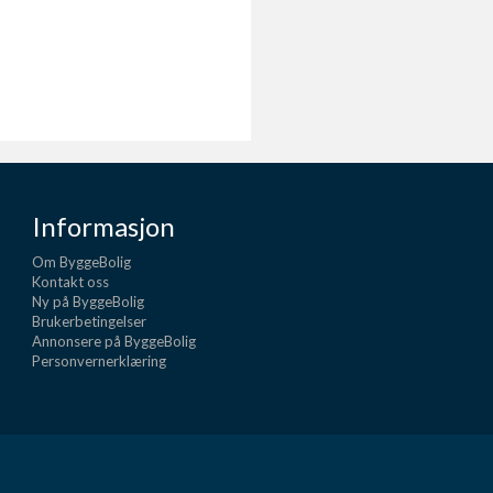
Informasjon
Om ByggeBolig
Kontakt oss
Ny på ByggeBolig
Brukerbetingelser
Annonsere på ByggeBolig
Personvernerklæring