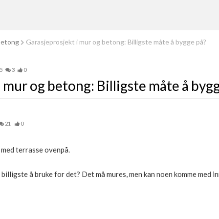
betong
Garasjeprosjekt i mur og betong: Billigste måte å bygge på?
5
3
0
 mur og betong: Billigste måte å byg
21
0
 med terrasse ovenpå.
 billigste å bruke for det? Det må mures, men kan noen komme med inn