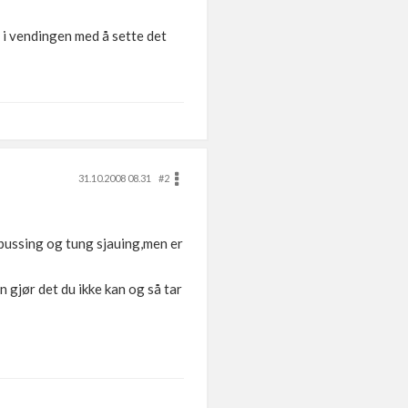
 i vendingen med å sette det
31.10.2008 08.31
#2
 pussing og tung sjauing,men er
n gjør det du ikke kan og så tar