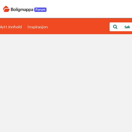
Nytt innhold
Inspirasjon
Boligens papirer
Den enkleste måten å få papirene i orden
rav
Verdi & økonomi
Din største investering
Papirer som mangler
Skaff dokumentasjon som mangler
Kom i gang med Boligmappa
Se din bolig? Klikk her