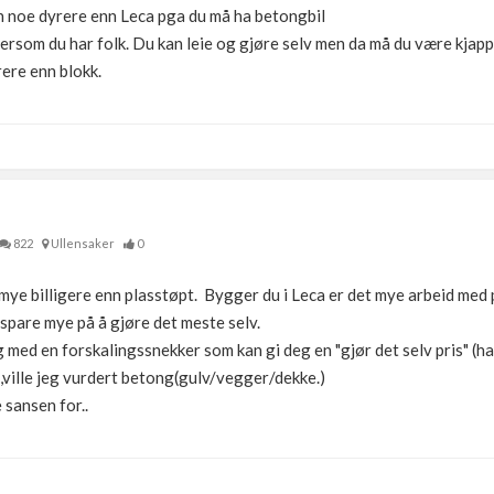
en noe dyrere enn Leca pga du må ha betongbil
dersom du har folk. Du kan leie og gjøre selv men da må du være kjapp
rere enn blokk.
822
Ullensaker
0
å mye billigere enn plasstøpt. Bygger du i Leca er det mye arbeid med
spare mye på å gjøre det meste selv.
eg med en forskalingssnekker som kan gi deg en "gjør det selv pris" (ha
),ville jeg vurdert betong(gulv/vegger/dekke.)
 sansen for..