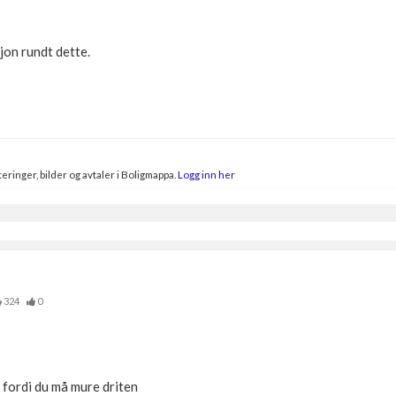
jon rundt dette.
eringer, bilder og avtaler i Boligmappa.
Logg inn her
324
0
s fordi du må mure driten