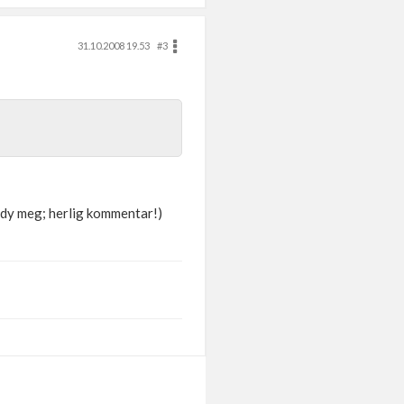
31.10.2008 19.53
#3
 dy meg; herlig kommentar!)