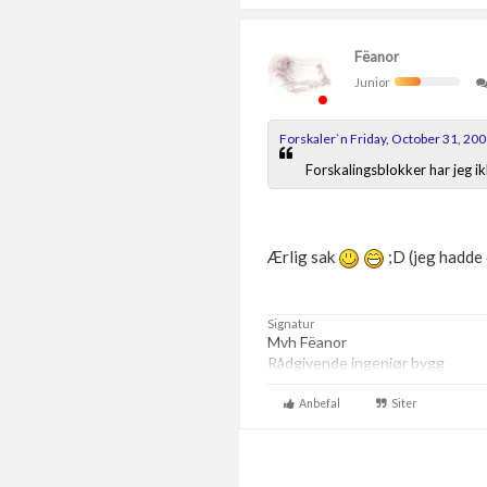
Fëanor
Junior
Forskaler`n Friday, October 31, 20
Forskalingsblokker har jeg ik
Ærlig sak
;D (jeg hadde
Signatur
Mvh Fëanor
Rådgivende ingeniør bygg
Anbefal
Siter