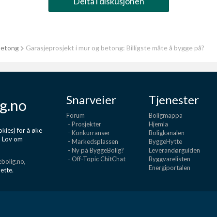
Delta i diskusjonen
betong
Garasjeprosjekt i mur og betong: Billigste måte å bygge på?
Snarveier
Tjenester
g.no
Forum
Boligmappa
- Prosjekter
Hjemla
kies) for å øke
- Konkurranser
Boligkanalen
d Lov om
- Markedsplassen
ByggeHytte
- Ny på ByggeBolig?
Leverandørguiden
- Off-Topic ChitChat
Byggvarelisten
bolig.no
,
Energiportalen
dette.