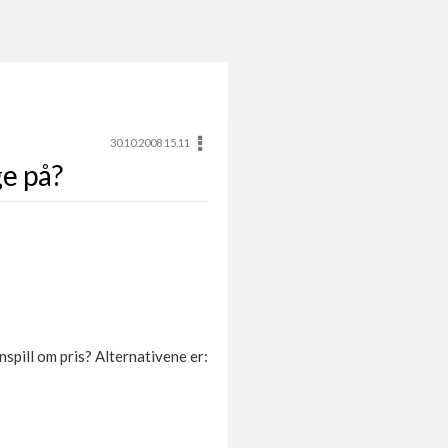
30.10.2008 15.11
ge på?
spill om pris? Alternativene er: