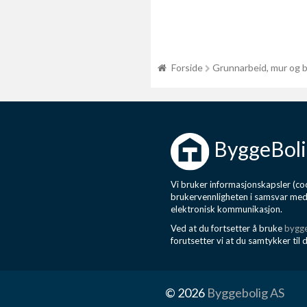
Forside
Grunnarbeid, mur og 
ByggeBoli
Vi bruker informasjonskapsler (coo
brukervennligheten i samsvar me
elektronisk kommunikasjon.
Ved at du fortsetter å bruke
bygge
forutsetter vi at du samtykker til 
© 2026
Byggebolig AS