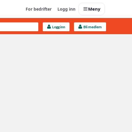
Meny
For bedrifter
Logg inn
Logg inn
Bli medlem
Last opp selv
Ta vare på fargekoder og kvitteringer
Finn håndverkere
Søk blant 9000 bedrifter
Kundeservice
Få svar på det du lurer på
Boligmappa+
Nytt
Få mer ut av Boligmappa