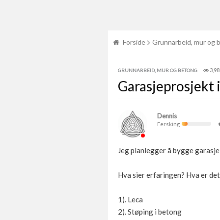
Forside
Grunnarbeid, mur og 
3,98
GRUNNARBEID, MUR OG BETONG
Garasjeprosjekt i
Dennis
Fersking
Jeg planlegger å bygge garasje
Hva sier erfaringen? Hva er det
1). Leca
2). Støping i betong