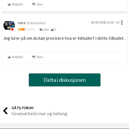
Anbefal
Siter
nara
04.09.2008 13.04
#5
(trådstarter)
163
0
Jeg lurer på om du kan presisere hva er inkludert i dette tilbudet.
Anbefal
Siter
Delta i diskusjonen
GÅ TIL FORUM
Grunnarbeid, mur og betong