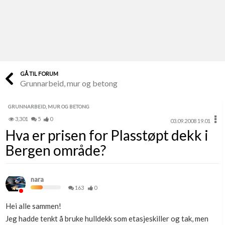
Last opp selv
Ta vare på fargekoder og kvitteringer
Verdi & økonomi
Din største investering
GÅ TIL FORUM
Grunnarbeid, mur og betong
Finn håndverkere
Søk blant 9000 bedrifter
GRUNNARBEID, MUR OG BETONG
3,301
5
0
03.09.2008 19.01
Papirer som mangler
Hva er prisen for Plasstøpt dekk i
Skaff dokumentasjon som mangler
Bergen område?
Kundeservice
Få svar på det du lurer på
nara
163
0
Kom i gang med Boligmappa
Hei alle sammen!
Se din bolig? Klikk her
Jeg hadde tenkt å bruke hulldekk som etasjeskiller og tak, men