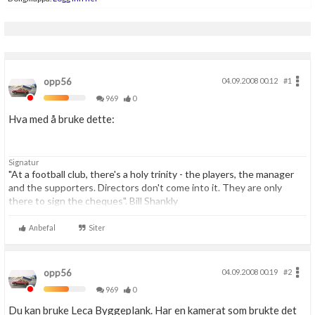
opp56
04.09.2008 00.12
#1
969
0
Hva med å bruke dette:
Signatur
"At a football club, there's a holy trinity - the players, the manager
and the supporters. Directors don't come into it. They are only
there to sign the cheques". Bill Shankly
"Maybe in life it's impossible to give 100 per cent to your job. Okay,
Anbefal
Siter
I'll accept 98 per cent" Rafa Benite
opp56
04.09.2008 00.19
#2
969
0
Du kan bruke Leca Byggeplank. Har en kamerat som brukte det