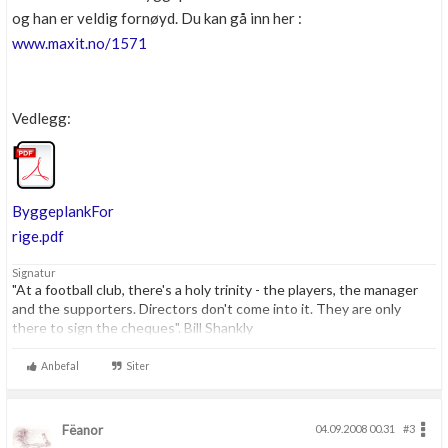
og han er veldig fornøyd. Du kan gå inn her :
www.maxit.no/1571
Vedlegg:
ByggeplankFor
rige.pdf
Signatur
"At a football club, there's a holy trinity - the players, the manager
and the supporters. Directors don't come into it. They are only
there to sign the cheques". Bill Shankly
"Maybe in life it's impossible to give 100 per cent to your job. Okay,
Anbefal
Siter
I'll accept 98 per cent" Rafa Benite
Fëanor
04.09.2008 00.31
#3