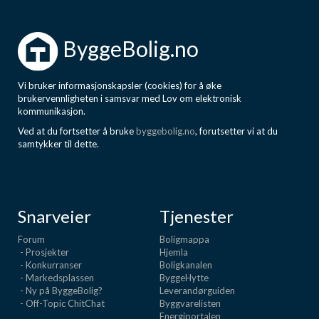
ByggeBolig.no
Vi bruker informasjonskapsler (cookies) for å øke
brukervennligheten i samsvar med Lov om elektronisk
kommunikasjon.
Ved at du fortsetter å bruke
byggebolig.no
, forutsetter vi at du
samtykker til dette.
Snarveier
Tjenester
Forum
Boligmappa
- Prosjekter
Hjemla
- Konkurranser
Boligkanalen
- Markedsplassen
ByggeHytte
- Ny på ByggeBolig?
Leverandørguiden
- Off-Topic ChitChat
Byggvarelisten
Energiportalen