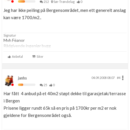
212
Sør-Trøndelag
0
Jeg har ikke peiling på Bergensområdet, men ett generelt anslag
kan være 1700/m2..
Signatur
Mvh Fëanor
Rådgivende ingeniør bygg
Anbefal
Siter
janhs
04.09.2008 08.07
#4
25
0
Har fått 4 anbud på et 40m2 støpt dekke til garasjetak/terrasse
i Bergen
Prisene ligger rundt 65k så en pris på 1700kr per m2 er nok
gjeldene for Bergensområdet også.