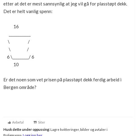
etter at det er mest sannsynlig at jeg vil gå for plasstøpt dekk.
Boligmappa+
Det er helt vanlig spenn:
Nytt
Få mer ut av Boligmappa
16
____________
\ /
\ /
6 \_________/ 6
10
Er det noen som vet prisen på plasstøpt dekk ferdig arbeid i
Bergen område?
Anbefal
Siter
Husk dette under oppussing:
Lagre kvitteringer, bilder og avtaler i
Boligmappa.
Logg inn her