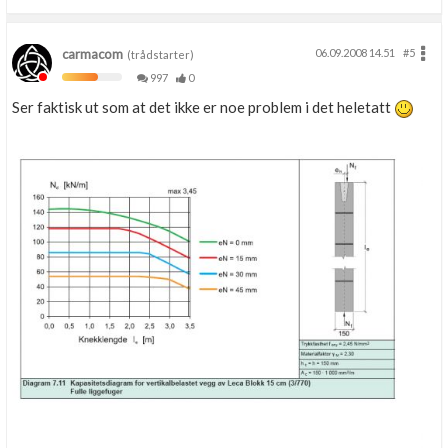
carmacom
06.09.2008 14.51
#5
(trådstarter)
997
0
Ser faktisk ut som at det ikke er noe problem i det heletatt