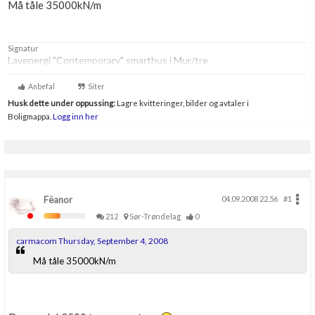
Må tåle 35000kN/m
Boligmappa+
Nytt
Få mer ut av Boligmappa
Signatur
Lavenergi "Contemporary" smarthus i Mur/tre
Anbefal
Siter
Husk dette under oppussing:
Lagre kvitteringer, bilder og avtaler i
Boligmappa.
Logg inn her
Fëanor
04.09.2008 22.56
#1
212
Sør-Trøndelag
0
carmacom Thursday, September 4, 2008
Må tåle 35000kN/m