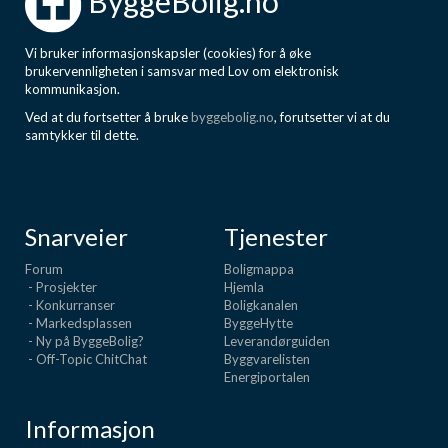
ByggeBolig.no
Vi bruker informasjonskapsler (cookies) for å øke
brukervennligheten i samsvar med Lov om elektronisk
kommunikasjon.
Ved at du fortsetter å bruke
byggebolig.no
, forutsetter vi at du
samtykker til dette.
Snarveier
Tjenester
Forum
Boligmappa
- Prosjekter
Hjemla
- Konkurranser
Boligkanalen
- Markedsplassen
ByggeHytte
- Ny på ByggeBolig?
Leverandørguiden
- Off-Topic ChitChat
Byggvarelisten
Energiportalen
Informasjon