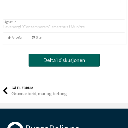
Signatur
Lavenergi "Contemporary" smarthus i Mur/tre
Anbefal
Siter
Delta i diskusjonen
GÅ TIL FORUM
Grunnarbeid, mur og betong