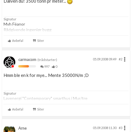
Dæven du! 3500 tonn pr meter...
Signatur
Mvh Fëanor
Rådgivende ingeniør bygg
Anbefal
Siter
carmacom
05.09.2008 09.49
#2
(trådstarter)
997
0
Hmm ble en k for mye... Mente 35000N/m ;D
Signatur
Lavenergi "Contemporary" smarthus i Mur/tre
Anbefal
Siter
Arne
05.09.2008 11.30
#3