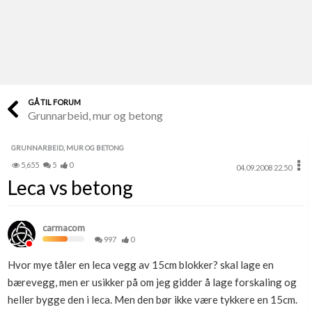
Last opp selv
Ta vare på fargekoder og kvitteringer
Verdi & økonomi
Din største investering
GÅ TIL FORUM
Grunnarbeid, mur og betong
Finn håndverkere
Søk blant 9000 bedrifter
GRUNNARBEID, MUR OG BETONG
5,655
5
0
04.09.2008 22.50
Papirer som mangler
Leca vs betong
Skaff dokumentasjon som mangler
Kundeservice
carmacom
Få svar på det du lurer på
997
0
Hvor mye tåler en leca vegg av 15cm blokker? skal lage en
Kom i gang med Boligmappa
bærevegg, men er usikker på om jeg gidder å lage forskaling og
Se din bolig? Klikk her
heller bygge den i leca. Men den bør ikke være tykkere en 15cm.