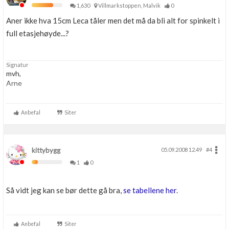
1,630
Villmarkstoppen, Malvik
0
Aner ikke hva 15cm Leca tåler men det må da bli alt for spinkelt i
full etasjehøyde...?
Signatur
mvh,
Arne
2007: Nordbohus Espira spesial m/sokkel, 320m2
2010: Lekestueprosjekt
Anbefal
Siter
kittybygg
05.09.2008 12.49
#4
1
0
Så vidt jeg kan se bør dette gå bra,
se tabellene her
.
Anbefal
Siter