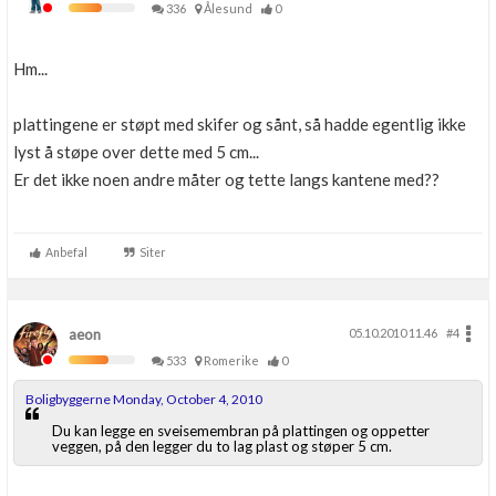
336
Ålesund
0
Hm...
plattingene er støpt med skifer og sånt, så hadde egentlig ikke
lyst å støpe over dette med 5 cm...
Er det ikke noen andre måter og tette langs kantene med??
Anbefal
Siter
aeon
05.10.2010 11.46
#4
533
Romerike
0
Boligbyggerne Monday, October 4, 2010
Du kan legge en sveisemembran på plattingen og oppetter
veggen, på den legger du to lag plast og støper 5 cm.