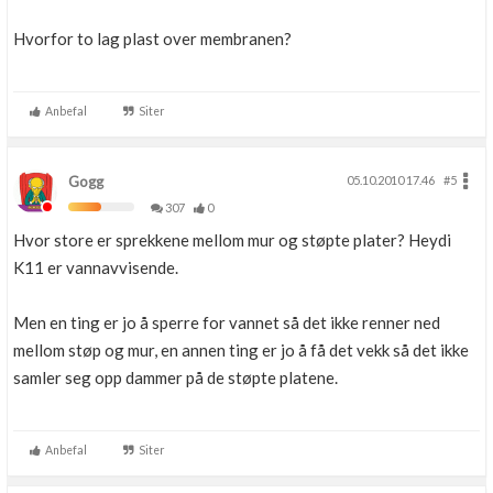
Hvorfor to lag plast over membranen?
Anbefal
Siter
Gogg
05.10.2010 17.46
#5
307
0
Hvor store er sprekkene mellom mur og støpte plater? Heydi
K11 er vannavvisende.
Men en ting er jo å sperre for vannet så det ikke renner ned
mellom støp og mur, en annen ting er jo å få det vekk så det ikke
samler seg opp dammer på de støpte platene.
Anbefal
Siter