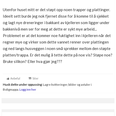
Boligmappa+
Utenfor huset mitt er det støpt opp noen trapper og plattinger.
Nytt
Få mer ut av Boligmappa
Ideelt sett burde jeg nok fjernet disse for å komme til å sjekket
og lagt nye dreneringer i bakkant av kjelleren som ligger under
bakkenivå men ser for meg at dette er sykt mye arbeid...
Problemet er at det kommer noe fuktighet inn i kjelleren når det
regner mye og virker som dette vannet renner over plattingen
og ned langs husveggen i noen små sprekker mellom den støpte
platten/trappa. Er det mulig å tette dette på noe vis? Støpe noe?
Bruke silikon? Eller hva gjør jeg???
Anbefal
Siter
Husk dette under oppussing:
Lagre kvitteringer, bilder og avtaler i
Boligmappa.
Logg inn her