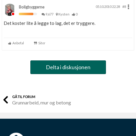
Boligbyggerne
05.10.2010 22.28
#8
9,677
Kysten
0
Det koster lite å legge to lag, det er tryggere.
Anbefal
Siter
Delta i diskusjonen
GÅ TIL FORUM
Grunnarbeid, mur og betong