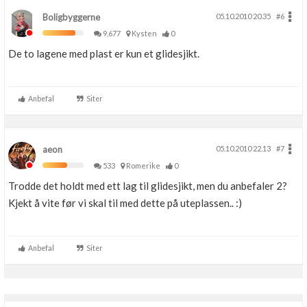
Boligbyggerne
05.10.2010 20.35
#6
9,677
Kysten
0
De to lagene med plast er kun et glidesjikt.
Anbefal
Siter
aeon
05.10.2010 22.13
#7
533
Romerike
0
Trodde det holdt med ett lag til glidesjikt, men du anbefaler 2?
Kjekt å vite før vi skal til med dette på uteplassen.. :)
Anbefal
Siter