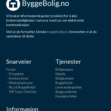
ByggeBolig.no
Vi bruker informasjonskapsler (cookies) for å øke
brukervennligheten i samsvar med Lov om elektronisk
kommunikasjon.
Ved at du fortsetter å bruke
byggebolig.no
, forutsetter vi at du
samtykker til dette.
Snarveier
Tjenester
Forum
Boligmappa
- Prosjekter
Hjemla
- Konkurranser
Boligkanalen
- Markedsplassen
ByggeHytte
- Ny på ByggeBolig?
Leverandørguiden
- Off-Topic ChitChat
Byggvarelisten
Energiportalen
Informasjon