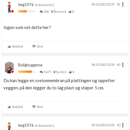
twg1976
04.10.2010 23.57
#1
(trådstarter)
336
Ålesund
0
Ingen som vet dette her?
Anbefal
Siter
Boligbyggerne
04.10.2010 23.59
#2
9,677
Kysten
0
Du kan legge en sveisemembran på plattingen og oppetter
veggen, på den legger du to lag plast og støper 5 cm.
Anbefal
Siter
twg1976
05.10.2010 10.01
#3
(trådstarter)