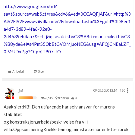
http://www.google.no/url?
sa=t&source=web&ct=res&cd=6&ved=0CCAQFjAF&url=
http%3
A%2F%2Fwww.viivilla.no%2Fdownload.ashx%3Fguid%3D8ec1
a4d7-3d89-4fa6-92e8-
2d4639eb4aa7&rct=j&q=asak+st%C3%B8ttemur+maks+h%C3
%B8yde&ei=s4PmS5ObBtGVOMjuoNEG&usg=AFQjCNEaLZF_
0IVrUDxPgGO-gojT907-tQ
Anbefal
Siter
jaf
09.05.2010 12.14
#20
6,519
tromsø
0
Asak sier:NB! Den utførende har selv ansvar for murens
stabilitet
og konstruksjon,arbeidsbeskrivelse fra vi i
villa:OppsummeringKnekkstein og ministøttemur er lette i bruk