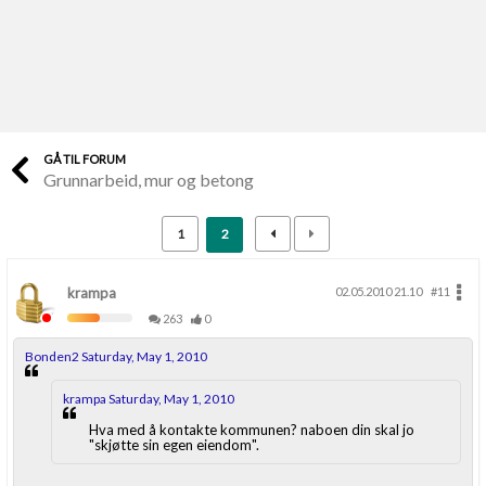
Last opp selv
Ta vare på fargekoder og kvitteringer
Verdi & økonomi
Din største investering
GÅ TIL FORUM
Grunnarbeid, mur og betong
Finn håndverkere
Søk blant 9000 bedrifter
1
2
Papirer som mangler
Skaff dokumentasjon som mangler
krampa
02.05.2010 21.10
#11
263
0
Kundeservice
Bonden2 Saturday, May 1, 2010
Få svar på det du lurer på
krampa Saturday, May 1, 2010
Kom i gang med Boligmappa
Hva med å kontakte kommunen? naboen din skal jo
"skjøtte sin egen eiendom".
Se din bolig? Klikk her