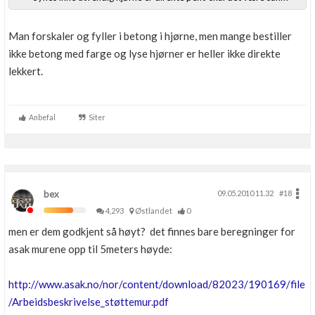
Man forskaler og fyller i betong i hjørne, men mange bestiller
ikke betong med farge og lyse hjørner er heller ikke direkte
lekkert.
Anbefal
Siter
bex
09.05.2010 11.32
#18
4,293
Østlandet
0
men er dem godkjent så høyt? det finnes bare beregninger for
asak murene opp til 5meters høyde:
http://www.asak.no/nor/content/download/82023/190169/file
/Arbeidsbeskrivelse_støttemur.pdf