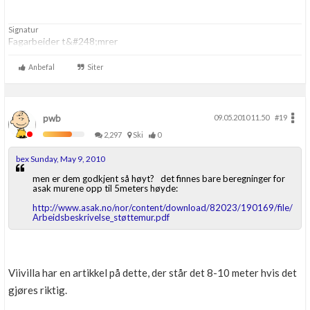
Signatur
Fagarbeider t&#248;mrer
Anbefal
Siter
pwb
09.05.2010 11.50
#19
2,297
Ski
0
bex Sunday, May 9, 2010
men er dem godkjent så høyt? det finnes bare beregninger for
asak murene opp til 5meters høyde:
http://www.asak.no/nor/content/download/82023/190169/file/
Arbeidsbeskrivelse_støttemur.pdf
Viivilla har en artikkel på dette, der står det 8-10 meter hvis det
gjøres riktig.