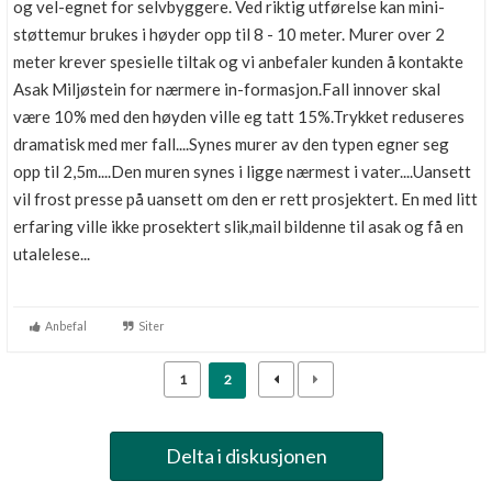
og vel-egnet for selvbyggere. Ved riktig utførelse kan mini-
støttemur brukes i høyder opp til 8 - 10 meter. Murer over 2
meter krever spesielle tiltak og vi anbefaler kunden å kontakte
Asak Miljøstein for nærmere in-formasjon.Fall innover skal
være 10% med den høyden ville eg tatt 15%.Trykket reduseres
dramatisk med mer fall....Synes murer av den typen egner seg
opp til 2,5m....Den muren synes i ligge nærmest i vater....Uansett
vil frost presse på uansett om den er rett prosjektert. En med litt
erfaring ville ikke prosektert slik,mail bildenne til asak og få en
utalelese...
Anbefal
Siter
1
2
Delta i diskusjonen