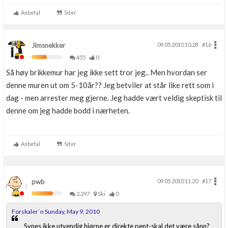
Anbefal
Siter
Jimsnekker
09.05.2010 10.28
#16
455
0
Så høy brikkemur har jeg ikke sett tror jeg.. Men hvordan ser
denne muren ut om 5-10år?? Jeg betviler at står like rett som i
dag - men arrester meg gjerne. Jeg hadde vært veldig skeptisk til
denne om jeg hadde bodd i nærheten.
Anbefal
Siter
pwb
09.05.2010 11.20
#17
2,297
Ski
0
Forskaler`n Sunday, May 9, 2010
Synes ikke utvendig hjørne er direkte pent-skal det være sånn?