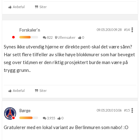
Anbefal
Siter
Forskaler`n
09.05.2010 09.28
#14
822
Ullensaker
0
Synes ikke utvendig hjørne er direkte pent-skal det være sånn?
Har sett flere tilfeller av slike høye blokkmurer som har beveget
seg over tid,men er den riktig prosjektert burde man være på
trygg grunn..
Anbefal
Siter
Børge
09.05.2010 10.06
#15
3,955
0
Gratulerer med en lokal variant av Berlinmuren som nabo! :O