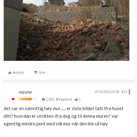
Anbefal
Siter
mpater
07.05.2010 23.58
#13
1,382
Oppland
0
det var en vanvittig høy mur...... er siste bildet tatt ifra huset
ditt? hvordan er utsikten ifra deg og til denna muren? var
egentlig mindre pent med slik mur når den ble så høy