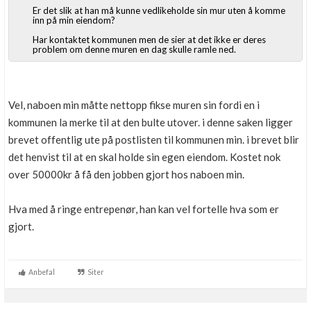
Er det slik at han må kunne vedlikeholde sin mur uten å komme
Boligmappa+
inn på min eiendom?
Nytt
Få mer ut av Boligmappa
Har kontaktet kommunen men de sier at det ikke er deres
problem om denne muren en dag skulle ramle ned.
Vel, naboen min måtte nettopp fikse muren sin fordi en i
kommunen la merke til at den bulte utover. i denne saken ligger
brevet offentlig ute på postlisten til kommunen min. i brevet blir
det henvist til at en skal holde sin egen eiendom. Kostet nok
over 50000kr å få den jobben gjort hos naboen min.
Hva med å ringe entrepenør, han kan vel fortelle hva som er
gjort.
Anbefal
Siter