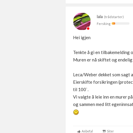
lala
(trådstarter)
Fersking
Hei igjen
Tenkte å gi en tilbakemelding 
Muren er nå skiftet og endelig
Leca/Weber dekket som sagt alt
Eierskifte forsikringen (protec
til 100`.
Vi valgte å leie inn en murer p
og sammen med litt egeninnsats 
Anbefal
Siter