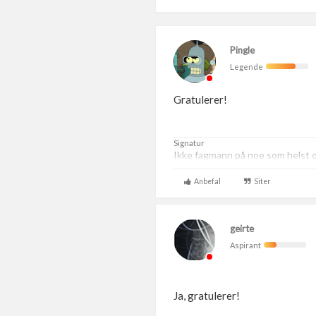
Pingle
Legende
Gratulerer!
Signatur
Ikke fagmann på noe som helst og
Anbefal
Siter
geirte
Aspirant
Ja, gratulerer!