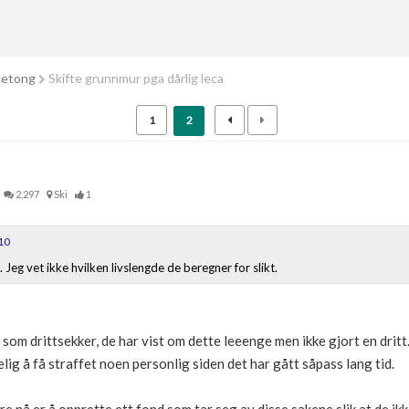
betong
Skifte grunnmur pga dårlig leca
1
2
2,297
Ski
1
10
le. Jeg vet ikke hvilken livslengde de beregner for slikt.
om drittsekker, de har vist om dette leeenge men ikke gjort en dritt
elig å få straffet noen personlig siden det har gått såpass lang tid.