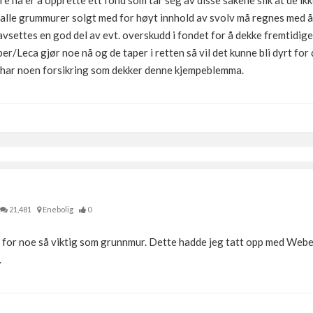
 nå er å opprette ett fond som tar seg av disse sakene slik at de ikk
v alle grummurer solgt med for høyt innhold av svolv må regnes med 
 avsettes en god del av evt. overskudd i fondet for å dekke fremtidi
ber/Leca gjør noe nå og de taper i retten så vil det kunne bli dyrt for
de har noen forsikring som dekker denne kjempeblemma.
21,481
Enebolig
0
ite for noe så viktig som grunnmur. Dette hadde jeg tatt opp med Webe
.