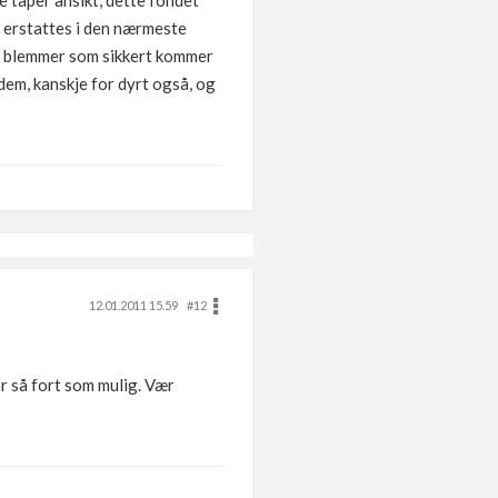
e taper ansikt, dette fondet
å erstattes i den nærmeste
ge blemmer som sikkert kommer
 dem, kanskje for dyrt også, og
12.01.2011 15.59
#12
r så fort som mulig. Vær