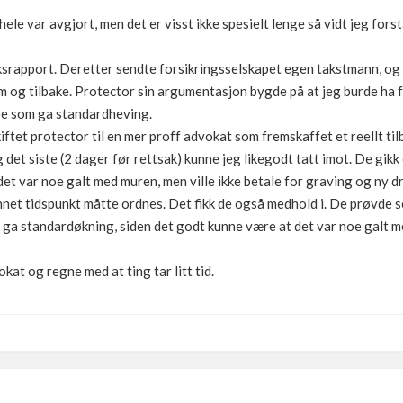
hele var avgjort, men det er visst ikke spesielt lenge så vidt jeg forst
srapport. Deretter sendte forsikringsselskapet egen takstmann, og jeg
m og tilbake. Protector sin argumentasjon bygde på at jeg burde ha f
noe som ga standardheving.
skiftet protector til en mer proff advokat som fremskaffet et reellt ti
 det siste (2 dager før rettsak) kunne jeg likegodt tatt imot. De gik
det var noe galt med muren, men ville ikke betale for graving og ny 
annet tidspunkt måtte ordnes. Det fikk de også medhold i. De prøvde
a standardøkning, siden det godt kunne være at det var noe galt med
kat og regne med at ting tar litt tid.