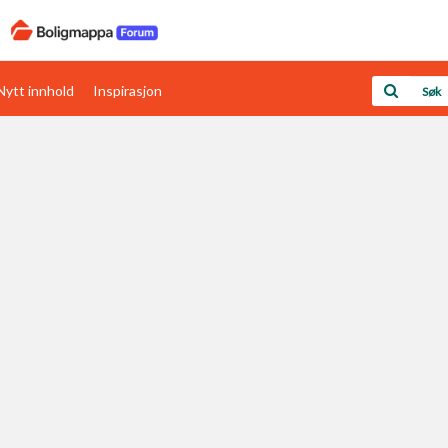
Nytt innhold
Inspirasjon
Boligens papirer
Den enkleste måten å få papirene i orden
rav
Verdi & økonomi
Din største investering
Papirer som mangler
Skaff dokumentasjon som mangler
Kom i gang med Boligmappa
Se din bolig? Klikk her