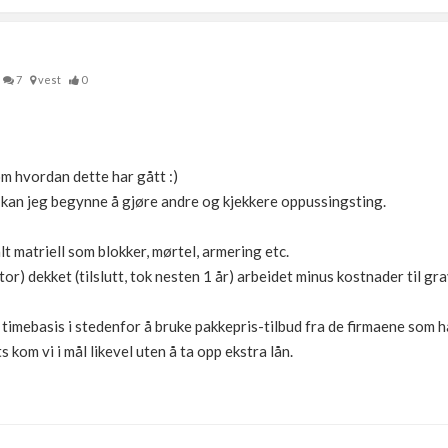
7
vest
0
om hvordan dette har gått :)
 kan jeg begynne å gjøre andre og kjekkere oppussingsting.
 matriell som blokker, mørtel, armering etc.
tor) dekket (tilslutt, tok nesten 1 år) arbeidet minus kostnader til gr
å timebasis i stedenfor å bruke pakkepris-tilbud fra de firmaene som h
kom vi i mål likevel uten å ta opp ekstra lån.