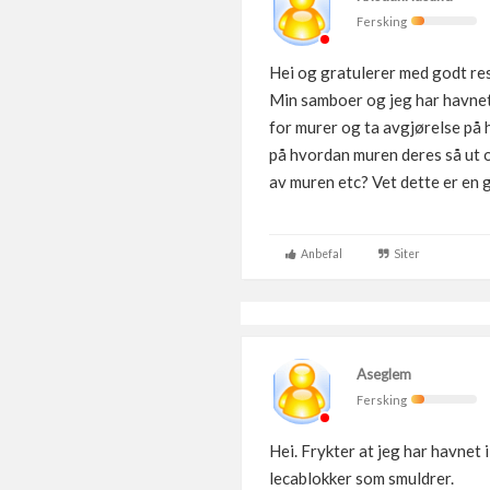
Fersking
Hei og gratulerer med godt res
Min samboer og jeg har havnet 
for murer og ta avgjørelse på hv
på hvordan muren deres så ut og
av muren etc? Vet dette er en 
Anbefal
Siter
Aseglem
Fersking
Hei. Frykter at jeg har havnet 
lecablokker som smuldrer.