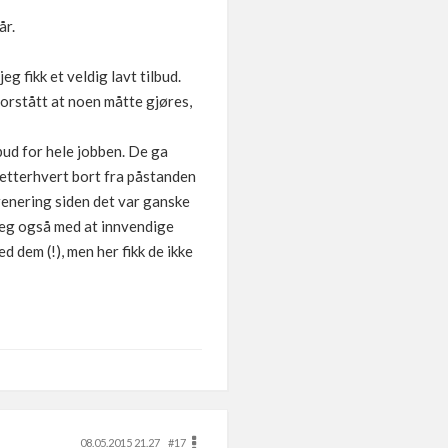
år.
 fikk et veldig lavt tilbud.
orstått at noen måtte gjøres,
lbud for hele jobben. De ga
k etterhvert bort fra påstanden
drenering siden det var ganske
 seg også med at innvendige
 dem (!), men her fikk de ikke
08.05.2015 21.27
#17