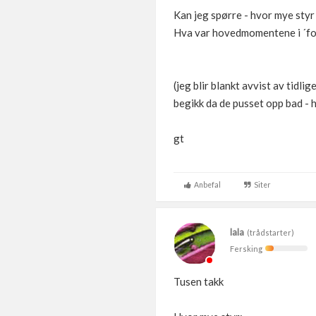
Kan jeg spørre - hvor mye styr 
Hva var hovedmomentene i ´fo
(jeg blir blankt avvist av tidl
begikk da de pusset opp bad - h
gt
Anbefal
Siter
lala
(trådstarter)
Fersking
Tusen takk