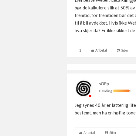
Det beste Weber/Leca kan gjøre
bør de kalkulere slik at 50% a
fremtid, for fremtiden bør det
til å bli avdekket. Hvis ikke We
hva skjer da? Er ikke sikkert 
1
Anbefal
Siter
sOPp
Høvding
Jeg synes 40 år er latterlig l
bestemt, men ha en høflig tone
Anbefal
Siter