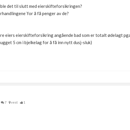
ble det til slutt med eierskifteforsikringen?
rhandlingene´for å få penger av de?
igere eiers eierskifteforsikring angående bad som er totalt ødelagt pg
ugget 5 cm i bjelkelag for å få inn nytt dusj-sluk)
7
vest
1