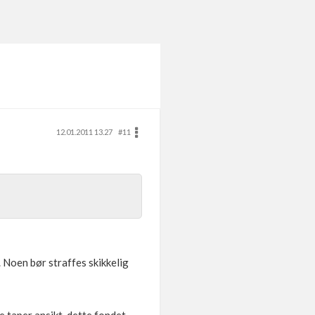
12.01.2011 13.27
#11
. Noen bør straffes skikkelig