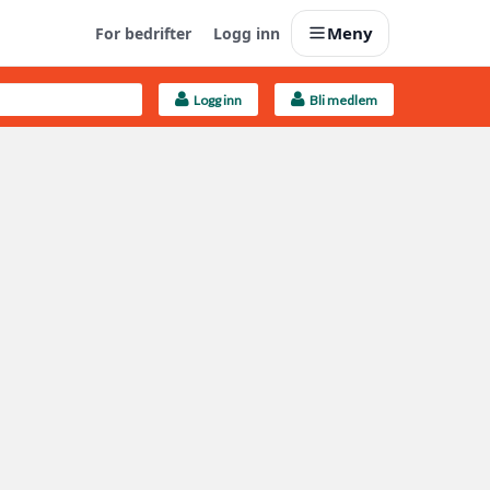
Meny
For bedrifter
Logg inn
Logg inn
Bli medlem
Last opp selv
Ta vare på fargekoder og kvitteringer
Finn håndverkere
Søk blant 9000 bedrifter
Kundeservice
Få svar på det du lurer på
Boligmappa+
Nytt
Få mer ut av Boligmappa