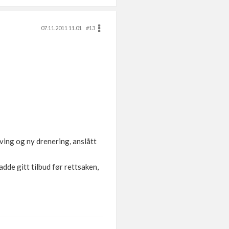
07.11.2011 11.01
#13
aving og ny drenering, anslått
adde gitt tilbud før rettsaken,