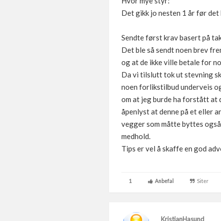
Hvor mye styr:
Det gikk jo nesten 1 år før det 
Sendte først krav basert på tak
Det ble så sendt noen brev fre
og at de ikke ville betale for 
Da vi tilslutt tok ut stevning 
noen forlikstilbud underveis og
om at jeg burde ha forstått at 
åpenlyst at denne på et eller 
vegger som måtte byttes også g
medhold.
Tips er vel å skaffe en god advo
1
Anbefal
Siter
KristianHasund