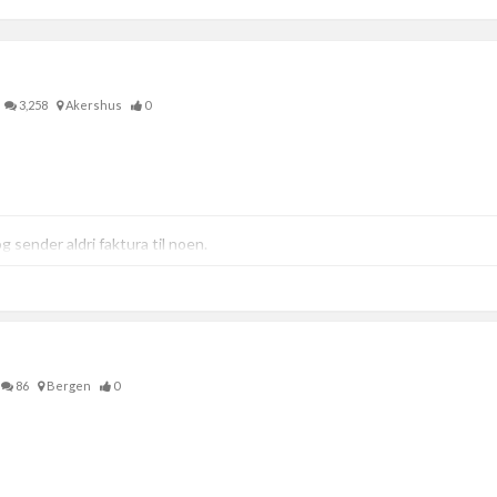
3,258
Akershus
0
 sender aldri faktura til noen.
86
Bergen
0