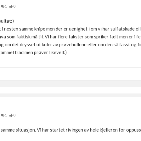
1
0
ultat:)
i nesten samme knipe men der er uenighet i om vi har sulfatskade ell
a som faktisk må til. Vi har flere takster som spriker fælt men er i fe
 om det drysset ut kuler av prøvehullene eller om den så fasst og fin
gammel tråd men prøver likevell:)
1
0
i samme situasjon. Vi har startet rivingen av hele kjelleren for oppuss