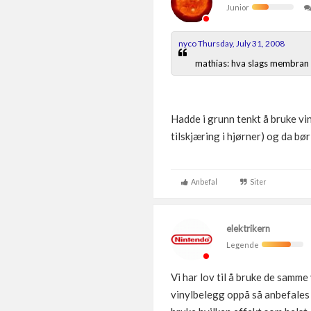
Junior
nyco Thursday, July 31, 2008
mathias: hva slags membran 
Hadde i grunn tenkt å bruke vin
tilskjæring i hjørner) og da bør 
Anbefal
Siter
elektrikern
Legende
Vi har lov til å bruke de sam
vinylbelegg oppå så anbefales 