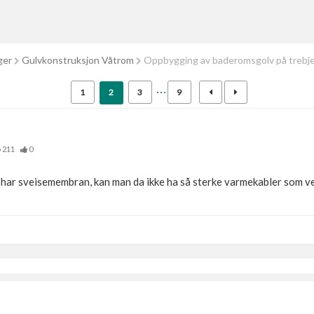
ger
Gulvkonstruksjon Våtrom
Oppbygging av baderomsgolv på trebje
1
2
3
9
211
0
an har sveisemembran, kan man da ikke ha så sterke varmekabler som