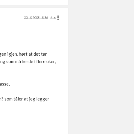
30.10.2008 18.36
#16
en igjen, hørt at det tar
ng som må herde i flere uker,
asse,
n? som tåler at jeg legger