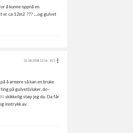
 for å kunne oppnå en
 er ca 12m2 ??? ....og gulvet
01.08.2008 13.56
#15
 på å armere så kan en bruke
ting på gulvet(sluker, do-
l i skikkelig støp jeg da. Da får
eg inntrykk av.