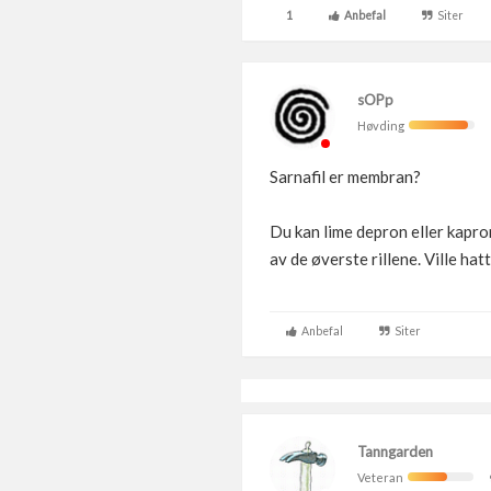
-
Oppussing av kjøkken
1
Anbefal
Siter
sOPp
Høvding
Sarnafil er membran?
Du kan lime depron eller kapro
av de øverste rillene. Ville h
Anbefal
Siter
Tanngarden
Veteran