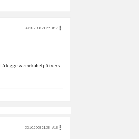
30.10.2008 21.29
#17
il å legge varmekabel på tvers
30.10.2008 21.38
#18