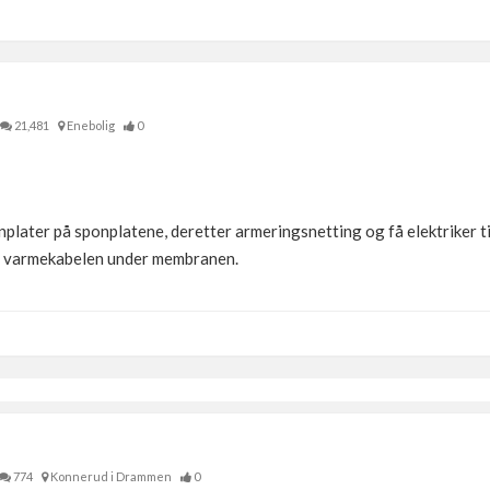
21,481
Enebolig
0
nplater på sponplatene, deretter armeringsnetting og få elektriker t
att varmekabelen under membranen.
774
Konnerud i Drammen
0