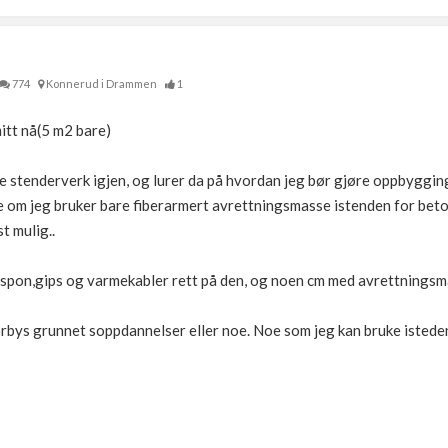
774
Konnerud i Drammen
1
mitt nå(5 m2 bare)
e stenderverk igjen, og lurer da på hvordan jeg bør gjøre oppbygging
gge om jeg bruker bare fiberarmert avrettningsmasse istenden for beto
t mulig..
lvspon,gips og varmekabler rett på den, og noen cm med avrettningsm
 forbys grunnet soppdannelser eller noe. Noe som jeg kan bruke istede