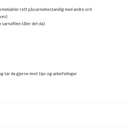
varmekabler rett på,varmebestandig med andre ord
ives)
sarnafilen tåler det da)
og tar da gjerne imot tips og anbefalinger