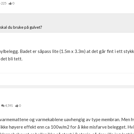
225
0
skal du bruke på gulvet?
ylbelegg. Badet er såpass lite (1.5m x 3.3m) at det går fint i ett styk
det bli tett.
4,591
0
me varmemattene og varmekablene uavhengig av type membran. Men hv
ikke høyere effekt enn ca 100w/m2 for å ikke misfarve belegget. Hvis