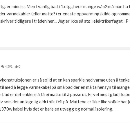
tg. er mindre. Men i vanlig bad i 1.etg., hvor mange w/m2 må man ha
er varmekabler (eller matte?) er eneste oppvarmingskilde og rommet
river tidligere i tråden her.... Jeg er ikke så stø i elektrikerfaget :P
4,591
0
konstruksjonen er så solid at en kan sparkle ned varme uten å tenke
 til med å legge varmekabel på små bad der en må ta hensyn til mange 
 bad er det enklere å få ei matte til å passe ut. Er vel mest glad i kabe
v som det antagelig aldri blir feil på. Mattene er ikke like solide har j
1370w kabel hvis det er bare en utvegg og normal isolering.