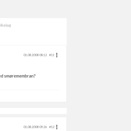
lkelag
01.08.2008 08.12
#11
 ved smøremembran?
01.08.2008 09.26
#12