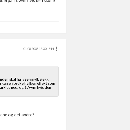
kabel på 10w/m hvis den skulle
01.08.2008 13.30
#14
den skal ha lyse vinylbelegg
å kan en bruke hvilken effekt som
 sparkles ned, og 17w/m hvis den
 ene og det andre?