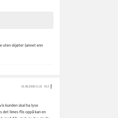
ke uten skjøter (annet enn
01.08.2008 11.01
#13
is kunden skal ha lyse
 det limes flis oppå kan en