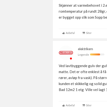
Skjønner at varmebehovet i 2.e
romtemperatur på rundt 28gr, d
er bygget opp slik som Sopp besk
Anbefal
Siter
elektrikern
Legende
Ved lavtbyggende gulv der gulv
matte. Det er ofte enklest å få
rører, avløp fra vask). På større
kunden et skikkelig og solid gul
Bad 12m2 1 etg Ville vel lagt 
Anbefal
Siter