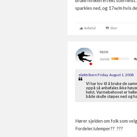
bruke hvilken effekt som helst. 
sparkles ned, og 17w/m hvis de
Anbefal
Siter
nyco
Junior
elektrikern Friday, August 1, 2008
Vi har lov til å bruke de s
oppå så anbefales ikke høyer
helst. Varmebehovet er heller
både skulle støpes ned og ha
Hører sjelden om folk som vel
Fordeler/ulemper?? ???