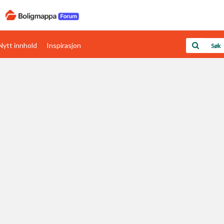
Nytt innhold
Inspirasjon
Boligens papirer
Den enkleste måten å få papirene i orden
rav
Verdi & økonomi
Din største investering
Papirer som mangler
Skaff dokumentasjon som mangler
Kom i gang med Boligmappa
Se din bolig? Klikk her