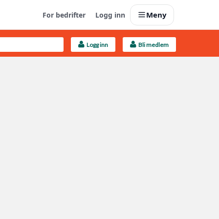
Meny
For bedrifter
Logg inn
Logg inn
Bli medlem
Last opp selv
Ta vare på fargekoder og kvitteringer
Finn håndverkere
Søk blant 9000 bedrifter
Kundeservice
Få svar på det du lurer på
Boligmappa+
Nytt
Få mer ut av Boligmappa