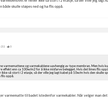
Varmebehovet er heller ikke så stort i 2 etasje, så der ville jeg lagt 
n både skulle støpes ned og ha flis oppå.
211
0
amme varmemattene og varmekablene uavhengig av type membran. Men hvis kun
e effekt enn ca 100w/m2 for å ikke misfarve belegget. Hvis det limes flis opp
 ikke så stort i 2 etasje, så der ville jeg lagt kabel på 10w/m hvis den skulle
 flis oppå.
ger varmematte til badet istedenfor varmekabler. Når velger man det