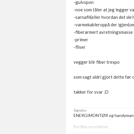
-gulvspon
-noe som tåler at jeg legger 
-sarnafil(eller hvordan det skr
-varmekableroppå der igjen(om 
-fiberarmert avretningsmasse
-primer
-fliser
vegger blir fiber trespo
som sagt aldri gjort dette før 
takker for svar ;D
Signatur
ENERGIMONTØR og handyman
Ferdige prosjekter:
-
Oppussing av badet.