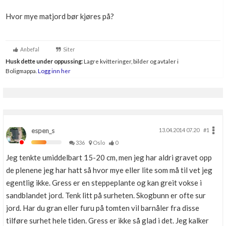
Boligmappa+
Hvor mye matjord bør kjøres på?
Nytt
Få mer ut av Boligmappa
Anbefal
Siter
Husk dette under oppussing:
Lagre kvitteringer, bilder og avtaler i
Boligmappa.
Logg inn her
espen_s
13.04.2014 07.20
#1
336
Oslo
0
Jeg tenkte umiddelbart 15-20 cm, men jeg har aldri gravet opp
de plenene jeg har hatt så hvor mye eller lite som må til vet jeg
egentlig ikke. Gress er en steppeplante og kan greit vokse i
sandblandet jord. Tenk litt på surheten. Skogbunn er ofte sur
jord. Har du gran eller furu på tomten vil barnåler fra disse
tilføre surhet hele tiden. Gress er ikke så glad i det. Jeg kalker