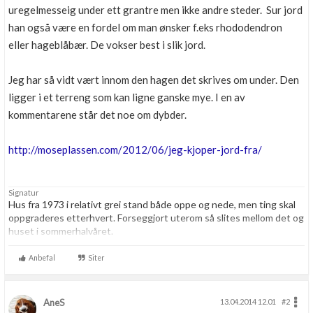
uregelmesseig under ett grantre men ikke andre steder. Sur jord
han også være en fordel om man ønsker f.eks rhododendron
eller hageblåbær. De vokser best i slik jord.
Jeg har så vidt vært innom den hagen det skrives om under. Den
ligger i et terreng som kan ligne ganske mye. I en av
kommentarene står det noe om dybder.
http://moseplassen.com/2012/06/jeg-kjoper-jord-fra/
Signatur
Hus fra 1973 i relativt grei stand både oppe og nede, men ting skal
oppgraderes etterhvert. Forseggjort uterom så slites mellom det og
huset i sommerhalvåret.
Elektroingeniør fra NTH, men har glemt mye da jeg utvikler
Anbefal
Siter
programvare dagen lang.
AneS
13.04.2014 12.01
#2