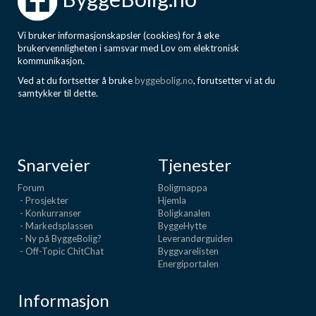
Vi bruker informasjonskapsler (cookies) for å øke
brukervennligheten i samsvar med Lov om elektronisk
kommunikasjon.
Ved at du fortsetter å bruke
byggebolig.no
, forutsetter vi at du
samtykker til dette.
Snarveier
Tjenester
Forum
Boligmappa
- Prosjekter
Hjemla
- Konkurranser
Boligkanalen
- Markedsplassen
ByggeHytte
- Ny på ByggeBolig?
Leverandørguiden
- Off-Topic ChitChat
Byggvarelisten
Energiportalen
Informasjon