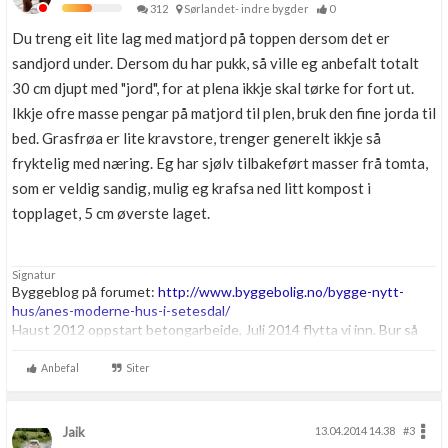
312
Sørlandet- indre bygder
0
Du treng eit lite lag med matjord på toppen dersom det er
sandjord under. Dersom du har pukk, så ville eg anbefalt totalt
30 cm djupt med "jord", for at plena ikkje skal tørke for fort ut.
Ikkje ofre masse pengar på matjord til plen, bruk den fine jorda til
bed. Grasfrøa er lite kravstore, trenger generelt ikkje så
fryktelig med næring. Eg har sjølv tilbakeført masser frå tomta,
som er veldig sandig, mulig eg krafsa ned litt kompost i
topplaget, 5 cm øverste laget.
Signatur
Byggeblog på forumet:
http://www.byggebolig.no/bygge-nytt-
hus/anes-moderne-hus-i-setesdal/
Haust 2012 oppstart betongarbeide, Juli 2014 flytta vi inn. Bur så
midt i skogen, med rådyr og elg som nabo
Anbefal
Siter
Jaik
13.04.2014 14.38
#3