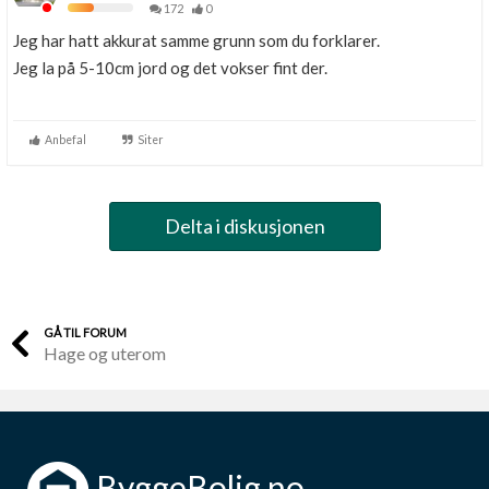
172
0
Jeg har hatt akkurat samme grunn som du forklarer.
Jeg la på 5-10cm jord og det vokser fint der.
Anbefal
Siter
Delta i diskusjonen
GÅ TIL FORUM
Hage og uterom
ByggeBolig.no