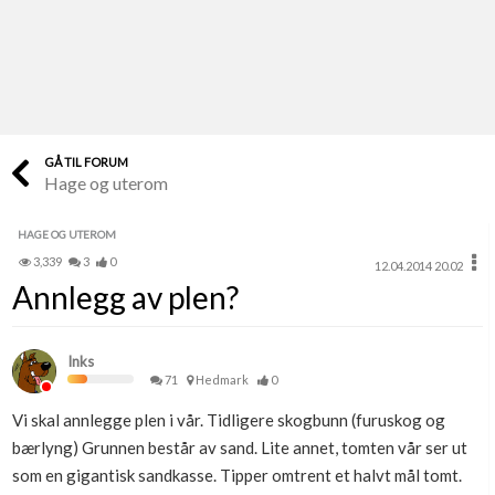
Last opp selv
Ta vare på fargekoder og kvitteringer
Verdi & økonomi
Din største investering
GÅ TIL FORUM
Hage og uterom
Finn håndverkere
Søk blant 9000 bedrifter
HAGE OG UTEROM
3,339
3
0
12.04.2014 20.02
Papirer som mangler
Annlegg av plen?
Skaff dokumentasjon som mangler
Kundeservice
Inks
Få svar på det du lurer på
71
Hedmark
0
Vi skal annlegge plen i vår. Tidligere skogbunn (furuskog og
Kom i gang med Boligmappa
bærlyng) Grunnen består av sand. Lite annet, tomten vår ser ut
Se din bolig? Klikk her
som en gigantisk sandkasse. Tipper omtrent et halvt mål tomt.