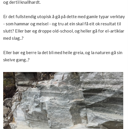
og dertil knallhardt.
Boligmappa+
Nytt
Få mer ut av Boligmappa
Er det fullstendig utopisk å gå på dette med gamle typar verktøy
- som hammar og meisel - og tru at ein skal få eit ok resultat til
slutt? Eller bør eg droppe old-school, og heller gå for el-artiklar
med slag..?
Eller bør eg berre la det bli med heile greia, og la naturen gå sin
skeive gang..?