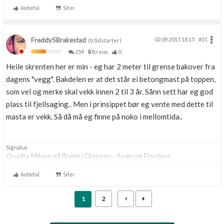
Anbefal
Siter
FreddySBrakestad
02.09.2015 18.15
#10
(trådstarter)
259
Breim
0
Heile skrenten her er min - eg har 2 meter til grense bakover fra
dagens "vegg". Bakdelen er at det står ei betongmast på toppen,
som vel og merke skal vekk innen 2 til 3 år. Sånn sett har eg god
plass til fjellsaging.. Men i prinsippet bør eg vente med dette til
masta er vekk. Så då må eg finne på noko i mellomtida..
Signatur
Quadra Milano på Breim i Gloppen - Sogn og Fjordane
Anbefal
Siter
1
2