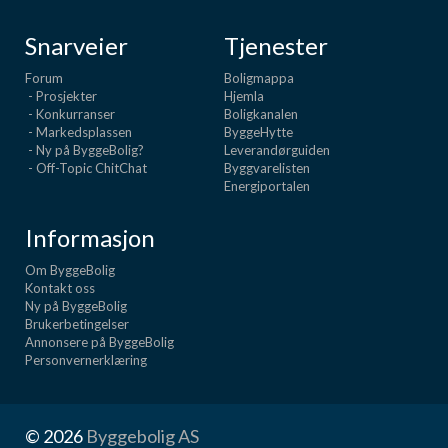
Snarveier
Tjenester
Forum
Boligmappa
- Prosjekter
Hjemla
- Konkurranser
Boligkanalen
- Markedsplassen
ByggeHytte
- Ny på ByggeBolig?
Leverandørguiden
- Off-Topic ChitChat
Byggvarelisten
Energiportalen
Informasjon
Om ByggeBolig
Kontakt oss
Ny på ByggeBolig
Brukerbetingelser
Annonsere på ByggeBolig
Personvernerklæring
© 2026
Byggebolig AS