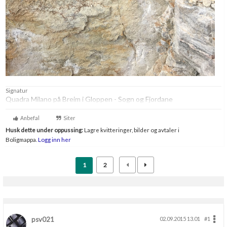
Signatur
Quadra Milano på Breim i Gloppen - Sogn og Fjordane
Anbefal
Siter
Husk dette under oppussing:
Lagre kvitteringer, bilder og avtaler i
Boligmappa.
Logg inn her
1
2
psv021
02.09.2015 13.01
#1