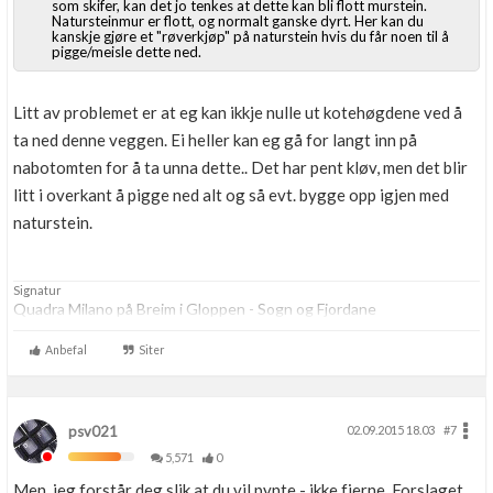
som skifer, kan det jo tenkes at dette kan bli flott murstein.
Natursteinmur er flott, og normalt ganske dyrt. Her kan du
kanskje gjøre et "røverkjøp" på naturstein hvis du får noen til å
pigge/meisle dette ned.
Litt av problemet er at eg kan ikkje nulle ut kotehøgdene ved å
ta ned denne veggen. Ei heller kan eg gå for langt inn på
nabotomten for å ta unna dette.. Det har pent kløv, men det blir
litt i overkant å pigge ned alt og så evt. bygge opp igjen med
naturstein.
Signatur
Quadra Milano på Breim i Gloppen - Sogn og Fjordane
Anbefal
Siter
psv021
02.09.2015 18.03
#7
5,571
0
Men, jeg forstår deg slik at du vil pynte - ikke fjerne. Forslaget