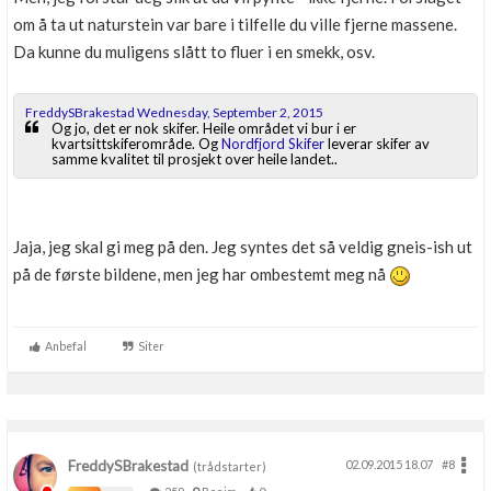
om å ta ut naturstein var bare i tilfelle du ville fjerne massene.
Da kunne du muligens slått to fluer i en smekk, osv.
FreddySBrakestad Wednesday, September 2, 2015
Og jo, det er nok skifer. Heile området vi bur i er
kvartsittskiferområde. Og
Nordfjord Skifer
leverar skifer av
samme kvalitet til prosjekt over heile landet..
Jaja, jeg skal gi meg på den. Jeg syntes det så veldig gneis-ish ut
på de første bildene, men jeg har ombestemt meg nå
Anbefal
Siter
FreddySBrakestad
02.09.2015 18.07
#8
(trådstarter)