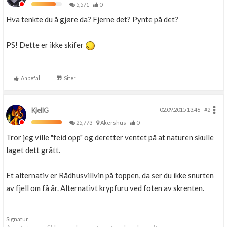
5,571
0
Hva tenkte du å gjøre da? Fjerne det? Pynte på det?
PS! Dette er ikke skifer
Anbefal
Siter
KjellG
02.09.2015 13.46
#2
25,773
Akershus
0
Tror jeg ville "feid opp" og deretter ventet på at naturen skulle
laget dett grått.
Et alternativ er Rådhusvillvin på toppen, da ser du ikke snurten
av fjell om få år. Alternativt krypfuru ved foten av skrenten.
Signatur