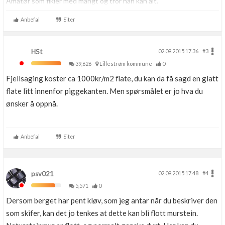
Amatør som fikler med mangt og tror han kan alt.
Anbefal
Siter
HSt
02.09.2015 17.36
#3
39,626
Lillestrøm kommune
0
Fjellsaging koster ca 1000kr/m2 flate, du kan da få sagd en glatt
flate litt innenfor piggekanten. Men spørsmålet er jo hva du
ønsker å oppnå.
Anbefal
Siter
psv021
02.09.2015 17.48
#4
5,571
0
Dersom berget har pent kløv, som jeg antar når du beskriver den
som skifer, kan det jo tenkes at dette kan bli flott murstein.