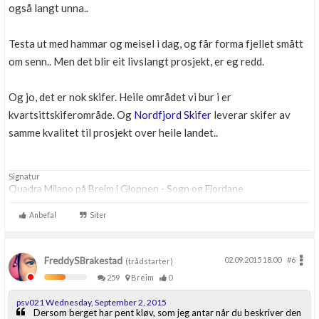
også langt unna..
Testa ut med hammar og meisel i dag, og får forma fjellet smått
om senn.. Men det blir eit livslangt prosjekt, er eg redd.
Og jo, det er nok skifer. Heile området vi bur i er
kvartsittskiferområde. Og
Nordfjord Skifer
leverar skifer av
samme kvalitet til prosjekt over heile landet..
Signatur
Quadra Milano på Breim i Gloppen - Sogn og Fjordane
Anbefal
Siter
FreddySBrakestad
02.09.2015 18.00
#6
(trådstarter)
259
Breim
0
psv021 Wednesday, September 2, 2015
Dersom berget har pent kløv, som jeg antar når du beskriver den