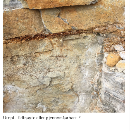
Utopi - tidtrøyte eller gjennomførbart..?