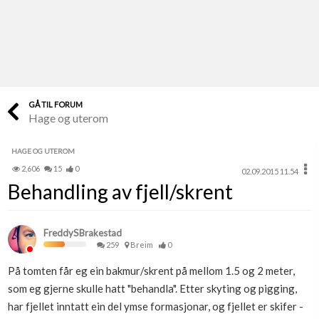
Last opp selv
Ta vare på fargekoder og kvitteringer
Verdi & økonomi
Din største investering
GÅ TIL FORUM
Hage og uterom
Finn håndverkere
Søk blant 9000 bedrifter
HAGE OG UTEROM
2,606
15
0
02.09.2015 11.54
Papirer som mangler
Behandling av fjell/skrent
Skaff dokumentasjon som mangler
Kundeservice
FreddySBrakestad
Få svar på det du lurer på
259
Breim
0
På tomten får eg ein bakmur/skrent på mellom 1.5 og 2 meter,
Kom i gang med Boligmappa
som eg gjerne skulle hatt "behandla". Etter skyting og pigging,
Se din bolig? Klikk her
har fjellet inntatt ein del ymse formasjonar, og fjellet er skifer -