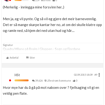
259
Breim
0
(Merkelig - innlegga mine forsvinn her..)
Men ja, eg vil pynte. Og så vil eg gjere det meir barnevennlig.
Det er så mange skarpe kantar her no, at om dei skulle klatre opp
og ramle ned, så kjem dei ned utan hud og hår....
Signatur
Quadra Milano på Breim i Gloppen - Sogn og Fjordane
Anbefal
Siter
HSt
02.09.2015 18.09
#9
39,626
Lillestrøm kommune
0
Hvor mye har du å gå på mot naboen over ? fjellsaging vil gi en
veldig pen flate.