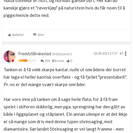
Natursteinmur er flott, og normalt ganske dyrt. Her kan du
kanskje gjøre et "røverkjøp" på naturstein hvis du får noen til å
pigge/meisle dette ned.
Anbefal
Siter
FreddySBrakestad
02.09.2015 17.57
#5
(trådstarter)
259
Breim
0
Tanken er å få vekk skarpe kantar, nulle ut områdene der borret
har laga ei heller kaotisk overflate - og få fjellet "presentabelt".
Pr. no er det mange svært skarpe områder.
Har vore inne på tanken om å sage heile flata, for å få fram
spelet i skiferen skikkelig, men pga. sprengning har den gått av
både i liggeplanet og ståplanet. Ein annan ulempe er at det ikkje
er så mange som driv med denne typen steinsaging, med
diamantwire. Sørlandet Steinsaging er vel langt framme - men