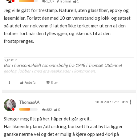
5,337
Tromsø
1
Jeg ville gått for trestamp. Naturell, uten glassfiber, epoxy og
løsemidler. Forlatt den med 10 cm vannstand og lokk, og satset
på at det var nok vann til at den ikke tørket mer ut enn at den
trutner fort når den fylles igjen, og ikke nok til at den
frostsprenges.
Signatur
Bor i horisontaldelt tomannsbolig fra 1948 i Tromsø. Utdannet
geolog, jobber i med gravesøknader i kommunen.
1
Anbefal
Siter
ThomasAA
18.01.2015 12.11
#15
682
0
Slenger meg litt på her, håper det går greit..
Har liknende planer/utfordring, bortsett fra at hytta ligger
ganske nærme vei og det er mulig å kjøre opp med 4x4 på