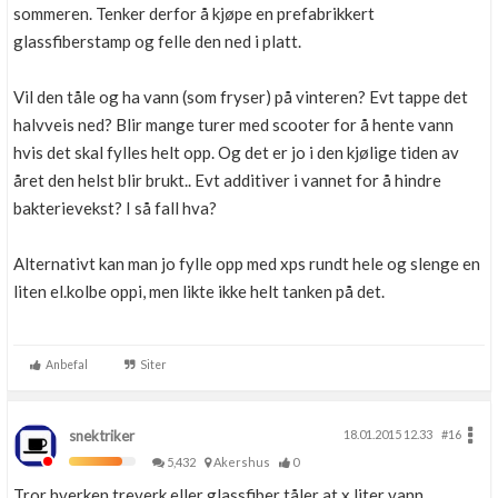
sommeren. Tenker derfor å kjøpe en prefabrikkert
glassfiberstamp og felle den ned i platt.
Vil den tåle og ha vann (som fryser) på vinteren? Evt tappe det
halvveis ned? Blir mange turer med scooter for å hente vann
hvis det skal fylles helt opp. Og det er jo i den kjølige tiden av
året den helst blir brukt.. Evt additiver i vannet for å hindre
bakterievekst? I så fall hva?
Alternativt kan man jo fylle opp med xps rundt hele og slenge en
liten el.kolbe oppi, men likte ikke helt tanken på det.
Anbefal
Siter
snektriker
18.01.2015 12.33
#16
5,432
Akershus
0
Tror hverken treverk eller glassfiber tåler at x liter vann