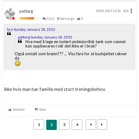
petterg
18.01.2015 13.56
#20
5,111
Sørnorge
0
hro Sunday, January 18, 2015
petterg Sunday, January 18, 2015
Hva med å lage en isolert underjordisk tank som vannet
kan oppbevares i når det ikke er i bruk?
Også omtalt som brønn??? ... Viss fare for at budsjettet rakner
da
Ikke hvis man har familie med stort treningsbehov.
Anbefal
Siter
1
2
3
4