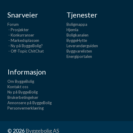
Snarveier
Tjenester
Forum
Boligmappa
- Prosjekter
Hjemla
- Konkurranser
Boligkanalen
- Markedsplassen
ByggeHytte
- Ny på ByggeBolig?
Leverandørguiden
- Off-Topic ChitChat
Byggvarelisten
Energiportalen
Informasjon
Om ByggeBolig
Kontakt oss
Ny på ByggeBolig
Brukerbetingelser
Annonsere på ByggeBolig
Personvernerklæring
© 2026
Byggebolig AS