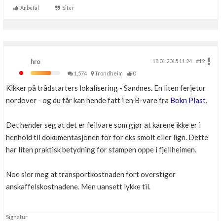
Anbefal
Siter
Boligmappa+
Nytt
Få mer ut av Boligmappa
hro
18.01.2015 11.24
#12
1,574
Trondheim
0
Kikker på trådstarters lokalisering - Sandnes. En liten ferjetur
nordover - og du får kan hende fatt i en B-vare fra
Bokn Plast
.
Det hender seg at det er feilvare som gjør at karene ikke er i
henhold til dokumentasjonen for for eks smolt eller lign. Dette
har liten praktisk betydning for stampen oppe i fjellheimen.
Noe sier meg at transportkostnaden fort overstiger
anskaffelskostnadene. Men uansett lykke til.
Signatur