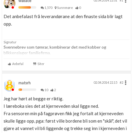
wallace
02.04.2014 22.01
#1
1,570
Sunnmøre
0
Det anbefalast frå leverandørane at den finaste sida blir lagt
opp.
Signatur
Svennebrev som tømrar, kombinerar det med kobber og
blikkenslager familiefirma.
Anbefal
Siter
matsrh
02.04.2014 22.15
#2
10
2
Jeg har hørt at begge er riktig.
I læreboka sies det at kjerneveden skal ligge ned.
Fra sensoren min på fagprøven fikk jeg fortalt at kjerneveden
skulle ligge opp, pga: først ville bordene bli som en "skål", det vil
gjøre at vannet vil bli liggende og trekke seg inn i kjerneveden i