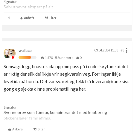
Signatur
Selvutnevnt ekspert på alt
1
Anbefal
Siter
wallace
03.04.2014 11.38
#8
1,570
Sunnmøre
0
Somsagt legg finaste sida opp mn pass på i endeskøytane at det
er riktig der slik dei ikkje vrir segkvarsin veg. Forringar ikkje
levetida på borda. Det var svaret eg fekk frå leverandørane sist
gong eg sjekka dinne problemstillinga her.
Signatur
Svennebrev som tømrar, kombinerar det med kobber og
blikkenslager familiefirma.
Anbefal
Siter