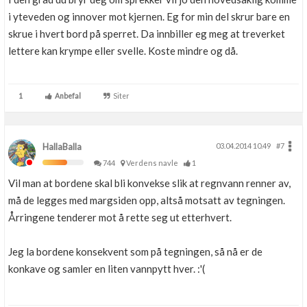
i yteveden og innover mot kjernen. Eg for min del skrur bare en
skrue i hvert bord på sperret. Da innbiller eg meg at treverket
lettere kan krympe eller svelle. Koste mindre og då.
1
Anbefal
Siter
HallaBalla
03.04.2014 10.49
#7
744
Verdens navle
1
Vil man at bordene skal bli konvekse slik at regnvann renner av,
må de legges med margsiden opp, altså motsatt av tegningen.
Årringene tenderer mot å rette seg ut etterhvert.
Jeg la bordene konsekvent som på tegningen, så nå er de
konkave og samler en liten vannpytt hver. :'(