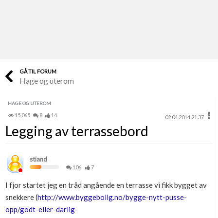
Last opp selv
Ta vare på fargekoder og kvitteringer
Verdi & økonomi
Din største investering
GÅ TIL FORUM
Hage og uterom
Finn håndverkere
Søk blant 9000 bedrifter
HAGE OG UTEROM
15,065
8
14
02.04.2014 21.37
Papirer som mangler
Legging av terrassebord
Skaff dokumentasjon som mangler
Kundeservice
stiand
Få svar på det du lurer på
106
7
I fjor startet jeg en tråd angående en terrasse vi fikk bygget av
Kom i gang med Boligmappa
snekkere (
http://www.byggebolig.no/bygge-nytt-pusse-
Se din bolig? Klikk her
opp/godt-eller-darlig-