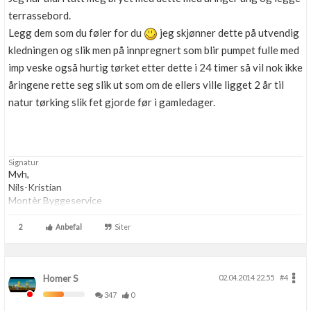
terrassebord.
Legg dem som du føler for du
jeg skjønner dette på utvendig
kledningen og slik men på innpregnert som blir pumpet fulle med
imp veske også hurtig tørket etter dette i 24 timer så vil nok ikke
åringene rette seg slik ut som om de ellers ville ligget 2 år til
natur tørking slik fet gjorde før i gamledager.
Signatur
Mvh,
Nils-Kristian
Montèr Byggeservice
2
Anbefal
Siter
Homer S
02.04.2014 22.55
#4
347
0