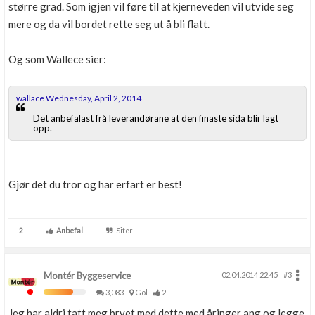
større grad. Som igjen vil føre til at kjerneveden vil utvide seg
mere og da vil bordet rette seg ut å bli flatt.
Og som Wallece sier:
wallace Wednesday, April 2, 2014
Det anbefalast frå leverandørane at den finaste sida blir lagt
opp.
Gjør det du tror og har erfart er best!
2
Anbefal
Siter
Montér Byggeservice
02.04.2014 22.45
#3
3,083
Gol
2
Jeg har aldri tatt meg bryet med dette med åringer ang og legge