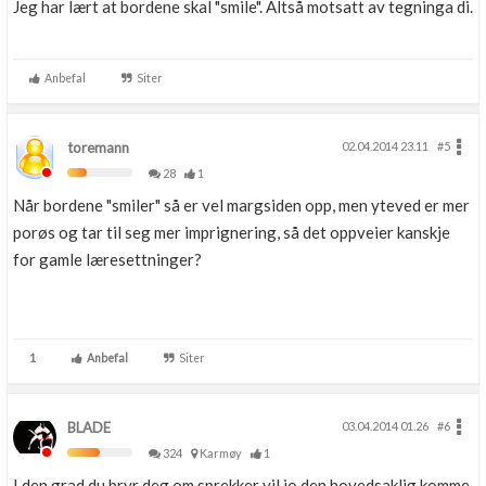
Jeg har lært at bordene skal "smile". Altså motsatt av tegninga di.
Anbefal
Siter
toremann
02.04.2014 23.11
#5
28
1
Når bordene "smiler" så er vel margsiden opp, men yteved er mer
porøs og tar til seg mer imprignering, så det oppveier kanskje
for gamle læresettninger?
1
Anbefal
Siter
BLADE
03.04.2014 01.26
#6
324
Karmøy
1
I den grad du bryr deg om sprekker vil jo den hovedsaklig komme