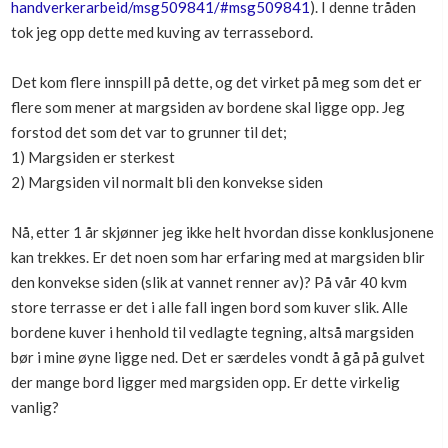
handverkerarbeid/msg509841/#msg509841
). I denne tråden
Boligmappa+
tok jeg opp dette med kuving av terrassebord.
Nytt
Få mer ut av Boligmappa
Det kom flere innspill på dette, og det virket på meg som det er
flere som mener at margsiden av bordene skal ligge opp. Jeg
forstod det som det var to grunner til det;
1) Margsiden er sterkest
2) Margsiden vil normalt bli den konvekse siden
Nå, etter 1 år skjønner jeg ikke helt hvordan disse konklusjonene
kan trekkes. Er det noen som har erfaring med at margsiden blir
den konvekse siden (slik at vannet renner av)? På vår 40 kvm
store terrasse er det i alle fall ingen bord som kuver slik. Alle
bordene kuver i henhold til vedlagte tegning, altså margsiden
bør i mine øyne ligge ned. Det er særdeles vondt å gå på gulvet
der mange bord ligger med margsiden opp. Er dette virkelig
vanlig?