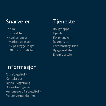
Snarveier
Tjenester
Forum
Boligmappa
- Prosjekter
Hjemla
- Konkurranser
Boligkanalen
- Markedsplassen
ByggeHytte
- Ny på ByggeBolig?
Leverandørguiden
- Off-Topic ChitChat
Byggvarelisten
Energiportalen
Informasjon
Om ByggeBolig
Kontakt oss
Ny på ByggeBolig
Brukerbetingelser
Annonsere på ByggeBolig
Personvernerklæring