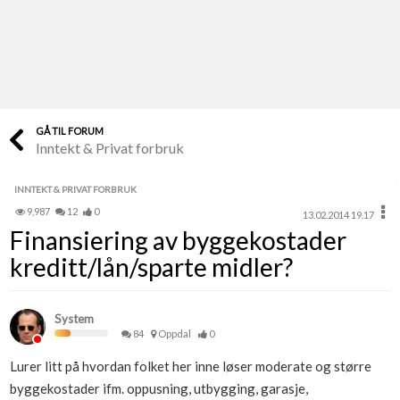
Last opp selv
Ta vare på fargekoder og kvitteringer
Verdi & økonomi
Din største investering
GÅ TIL FORUM
Inntekt & Privat forbruk
Finn håndverkere
Søk blant 9000 bedrifter
INNTEKT & PRIVAT FORBRUK
9,987
12
0
13.02.2014 19.17
Papirer som mangler
Finansiering av byggekostader
Skaff dokumentasjon som mangler
kreditt/lån/sparte midler?
Kundeservice
Få svar på det du lurer på
System
84
Oppdal
0
Kom i gang med Boligmappa
Lurer litt på hvordan folket her inne løser moderate og større
Se din bolig? Klikk her
byggekostader ifm. oppusning, utbygging, garasje,