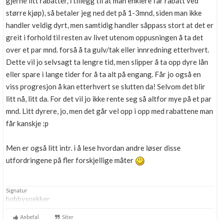
gjerne litt rabatter, i tillegg til at man enklere får rabatt ved
større kjøp), så betaler jeg ned det på 1-3mnd, siden man ikke
handler veldig dyrt, men samtidig handler såppass stort at det er
greit i forhold til resten av livet utenom oppusningen å ta det
over et par mnd. forså å ta gulv/tak eller innredning etterhvert.
Dette vil jo selvsagt ta lengre tid, men slipper å ta opp dyre lån
eller spare i lange tider for å ta alt på engang. Får jo også en
viss progresjon å kan etterhvert se slutten da! Selvom det blir
litt nå, litt da. For det vil jo ikke rente seg så altfor mye på et par
mnd. Litt dyrere, jo, men det går vel opp i opp med rabattene man
får kanskje :p
Men er også litt intr. i å lese hvordan andre løser disse
utfordringene på fler forskjellige måter
Signatur
hobbysnekker
Anbefal
Siter