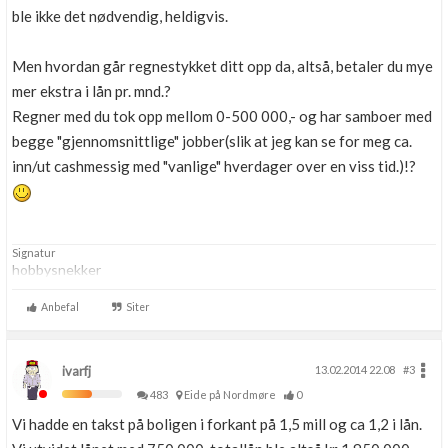
ble ikke det nødvendig, heldigvis.
Men hvordan går regnestykket ditt opp da, altså, betaler du mye
mer ekstra i lån pr. mnd.?
Regner med du tok opp mellom 0-500 000,- og har samboer med
begge "gjennomsnittlige" jobber(slik at jeg kan se for meg ca.
inn/ut cashmessig med "vanlige" hverdager over en viss tid.)!?
Signatur
hobbysnekker
Anbefal
Siter
ivarfj
13.02.2014 22.08
#3
483
Eide på Nordmøre
0
Vi hadde en takst på boligen i forkant på 1,5 mill og ca 1,2 i lån.