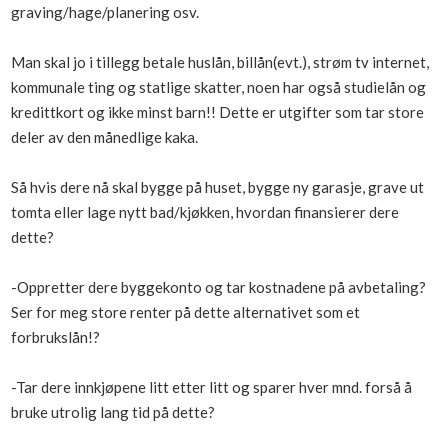
graving/hage/planering osv.
Boligmappa+
Nytt
Få mer ut av Boligmappa
Man skal jo i tillegg betale huslån, billån(evt.), strøm tv internet,
kommunale ting og statlige skatter, noen har også studielån og
kredittkort og ikke minst barn!! Dette er utgifter som tar store
deler av den månedlige kaka.
Så hvis dere nå skal bygge på huset, bygge ny garasje, grave ut
tomta eller lage nytt bad/kjøkken, hvordan finansierer dere
dette?
-Oppretter dere byggekonto og tar kostnadene på avbetaling?
Ser for meg store renter på dette alternativet som et
forbrukslån!?
-Tar dere innkjøpene litt etter litt og sparer hver mnd. forså å
bruke utrolig lang tid på dette?