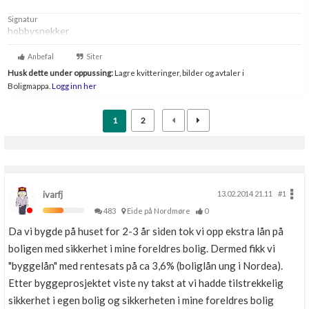
Signatur
hobbysnekker
Anbefal
Siter
Husk dette under oppussing:
Lagre kvitteringer, bilder og avtaler i
Boligmappa.
Logg inn her
1
2
ivarfj
13.02.2014 21.11
#1
483
Eide på Nordmøre
0
Da vi bygde på huset for 2-3 år siden tok vi opp ekstra lån på
boligen med sikkerhet i mine foreldres bolig. Dermed fikk vi
"byggelån" med rentesats på ca 3,6% (boliglån ung i Nordea).
Etter byggeprosjektet viste ny takst at vi hadde tilstrekkelig
sikkerhet i egen bolig og sikkerheten i mine foreldres bolig