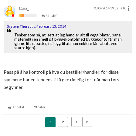
Curx_
08.04.2014 19.32
#10
54
0
System Thursday, February 13, 2014
Tenker som så, at, sett at jeg handler alt til vegg(plater, panel,
materiell) i en smell på byggekonto(med byggekonto får man
gjerne litt rabatter, i tillegg til at man enklere får rabatt ved
større kjøp).
Pass på å ha kontroll på hva du bestiller/handler, for disse
summene har en tendens til å øke rimelig fort når man først
begynner.
Anbefal
Siter
1
2