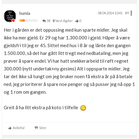
humla
08.04.2014 10.41
#9
58
Vest Agder
0
Her i gården er det oppussing med kun sparte midler. Jeg skal
ikke ha mer gjeld. Er 29 og har 1.300.000 i gjeld. Håper å være
gjeldsfri til jeg er 45. Sittet med hus i 8 år og lånte den gangen
1.500.000, så det har gått litt tregt med nedbataling, men jeg
prøver å spare endel. Vi har hatt snekkerarbeid til røft regnet
300.000 (nytt undertak+ny gesims) Alt i oppsparte midler. Jeg
tar det ikke så tungt om jeg bruker noen få ekstra år på å betale
ned, jeg prioriterer å spare noe penger og så pusser jeg nå opp 1
og 1 rom om gangen.
Greit å ha litt ekstra på koto i tilfelle
Anbefal
Siter