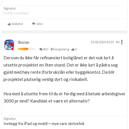
Signatur
hobbysnekker
Anbefal
Siter
thoran
13.02.2014 23.23
#5
827
Kongsberg
0
Dersom du ikke får refinansiert boliglånet er det nok lurt å
utsette prosjektet en liten stund. Det er ikke lurt å pådra seg
gjeld med høy rente (forbrukslån eller byggekonto). Da blir
prosjektet plutselig veldig dyrt og risikabelt.
Hva med å utsette frem til du er ferdig med å betale arbeidsgiver
3000 pr mnd? Kandidat et være et alternativ?
Signatur
Innlegg fra iPad og mobil = mye rare skrivefeil.