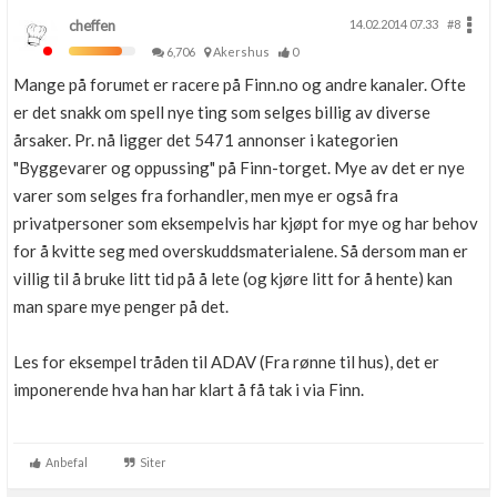
cheffen
14.02.2014 07.33
#8
6,706
Akershus
0
Mange på forumet er racere på Finn.no og andre kanaler. Ofte
er det snakk om spell nye ting som selges billig av diverse
årsaker. Pr. nå ligger det 5471 annonser i kategorien
"Byggevarer og oppussing" på Finn-torget. Mye av det er nye
varer som selges fra forhandler, men mye er også fra
privatpersoner som eksempelvis har kjøpt for mye og har behov
for å kvitte seg med overskuddsmaterialene. Så dersom man er
villig til å bruke litt tid på å lete (og kjøre litt for å hente) kan
man spare mye penger på det.
Les for eksempel tråden til ADAV (Fra rønne til hus), det er
imponerende hva han har klart å få tak i via Finn.
Anbefal
Siter