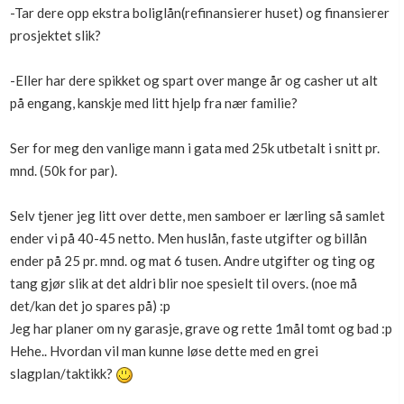
-Tar dere opp ekstra boliglån(refinansierer huset) og finansierer
prosjektet slik?
-Eller har dere spikket og spart over mange år og casher ut alt
på engang, kanskje med litt hjelp fra nær familie?
Ser for meg den vanlige mann i gata med 25k utbetalt i snitt pr.
mnd. (50k for par).
Selv tjener jeg litt over dette, men samboer er lærling så samlet
ender vi på 40-45 netto. Men huslån, faste utgifter og billån
ender på 25 pr. mnd. og mat 6 tusen. Andre utgifter og ting og
tang gjør slik at det aldri blir noe spesielt til overs. (noe må
det/kan det jo spares på) :p
Jeg har planer om ny garasje, grave og rette 1mål tomt og bad :p
Hehe.. Hvordan vil man kunne løse dette med en grei
slagplan/taktikk?