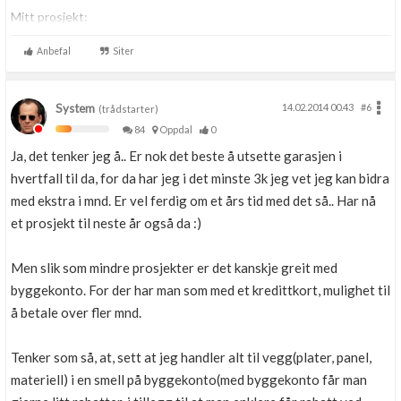
Mitt prosjekt:
Halvmoderne enebolig i Kongsberg
Anbefal
Siter
System
14.02.2014 00.43
#6
(trådstarter)
84
Oppdal
0
Ja, det tenker jeg å.. Er nok det beste å utsette garasjen i
hvertfall til da, for da har jeg i det minste 3k jeg vet jeg kan bidra
med ekstra i mnd. Er vel ferdig om et års tid med det så.. Har nå
et prosjekt til neste år også da :)
Men slik som mindre prosjekter er det kanskje greit med
byggekonto. For der har man som med et kredittkort, mulighet til
å betale over fler mnd.
Tenker som så, at, sett at jeg handler alt til vegg(plater, panel,
materiell) i en smell på byggekonto(med byggekonto får man