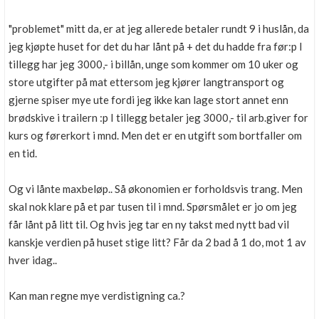
"problemet" mitt da, er at jeg allerede betaler rundt 9 i huslån, da
jeg kjøpte huset for det du har lånt på + det du hadde fra før:p I
tillegg har jeg 3000,- i billån, unge som kommer om 10 uker og
store utgifter på mat ettersom jeg kjører langtransport og
gjerne spiser mye ute fordi jeg ikke kan lage stort annet enn
brødskive i trailern :p I tillegg betaler jeg 3000,- til arb.giver for
kurs og førerkort i mnd. Men det er en utgift som bortfaller om
en tid.
Og vi lånte maxbeløp.. Så økonomien er forholdsvis trang. Men
skal nok klare på et par tusen til i mnd. Spørsmålet er jo om jeg
får lånt på litt til. Og hvis jeg tar en ny takst med nytt bad vil
kanskje verdien på huset stige litt? Får da 2 bad å 1 do, mot 1 av
hver idag..
Kan man regne mye verdistigning ca.?