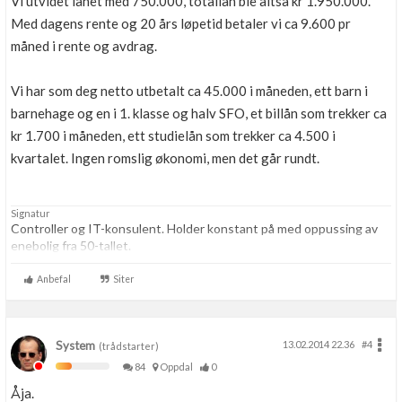
Vi utvidet lånet med 750.000, totallån ble altså kr 1.950.000.
Med dagens rente og 20 års løpetid betaler vi ca 9.600 pr
måned i rente og avdrag.
Vi har som deg netto utbetalt ca 45.000 i måneden, ett barn i
barnehage og en i 1. klasse og halv SFO, et billån som trekker ca
kr 1.700 i måneden, ett studielån som trekker ca 4.500 i
kvartalet. Ingen romslig økonomi, men det går rundt.
Signatur
Controller og IT-konsulent. Holder konstant på med oppussing av
enebolig fra 50-tallet.
Anbefal
Siter
System
13.02.2014 22.36
#4
(trådstarter)
84
Oppdal
0
Åja.