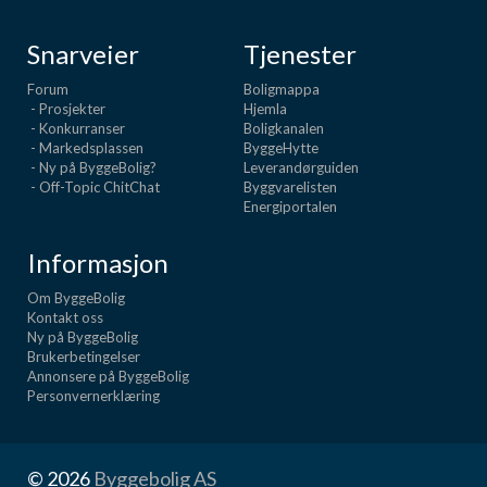
Snarveier
Tjenester
Forum
Boligmappa
- Prosjekter
Hjemla
- Konkurranser
Boligkanalen
- Markedsplassen
ByggeHytte
- Ny på ByggeBolig?
Leverandørguiden
- Off-Topic ChitChat
Byggvarelisten
Energiportalen
Informasjon
Om ByggeBolig
Kontakt oss
Ny på ByggeBolig
Brukerbetingelser
Annonsere på ByggeBolig
Personvernerklæring
© 2026
Byggebolig AS