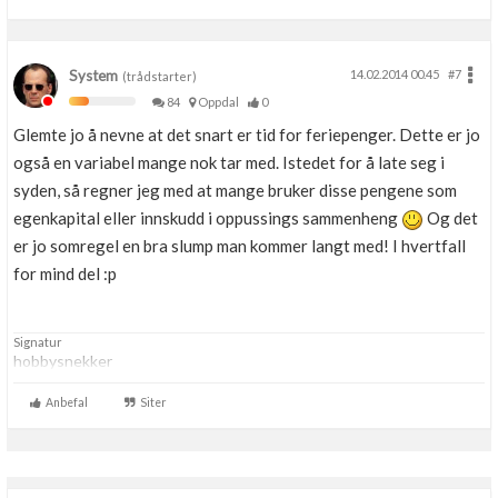
System
14.02.2014 00.45
#7
(trådstarter)
84
Oppdal
0
Glemte jo å nevne at det snart er tid for feriepenger. Dette er jo
også en variabel mange nok tar med. Istedet for å late seg i
syden, så regner jeg med at mange bruker disse pengene som
egenkapital eller innskudd i oppussings sammenheng
Og det
er jo somregel en bra slump man kommer langt med! I hvertfall
for mind del :p
Signatur
hobbysnekker
Anbefal
Siter