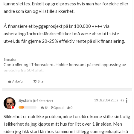
kunne slettes. Enkelt og grei prosess hvis man har foreldre eller
andre som kan og vil stille sikkerhet.
Å finansiere et byggeprosjekt på kr 100.000 ++++ via
avbetaling/forbrukslån/kredittkort må være absolutt siste
utvei, du får gjerne 20-25% effektiv rente på slik finansiering.
Signatur
Controller og IT-konsulent. Holder konstant på med oppussing av
enebolig fra 50-tallet.
Anbefal
Siter
System
13.02.2014 21.32
#2
(trådstarter)
84
Oppdal
0
Sikkerhet er nok ikke problem, mine foreldre kunne stille sin bolig
i sikkerhet da jeg kjøpte mitt hus for litt over 1 år siden. Men
siden jeg fikk startlån hos kommune i tillegg som egenkapital så