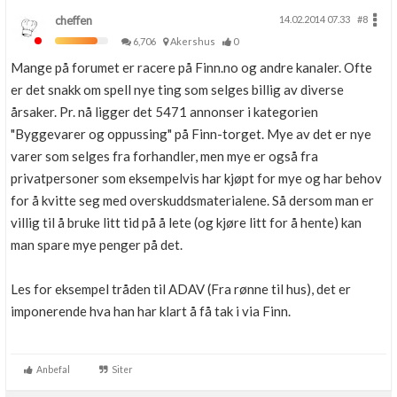
cheffen
14.02.2014 07.33
#8
6,706
Akershus
0
Mange på forumet er racere på Finn.no og andre kanaler. Ofte
er det snakk om spell nye ting som selges billig av diverse
årsaker. Pr. nå ligger det 5471 annonser i kategorien
"Byggevarer og oppussing" på Finn-torget. Mye av det er nye
varer som selges fra forhandler, men mye er også fra
privatpersoner som eksempelvis har kjøpt for mye og har behov
for å kvitte seg med overskuddsmaterialene. Så dersom man er
villig til å bruke litt tid på å lete (og kjøre litt for å hente) kan
man spare mye penger på det.
Les for eksempel tråden til ADAV (Fra rønne til hus), det er
imponerende hva han har klart å få tak i via Finn.
Anbefal
Siter