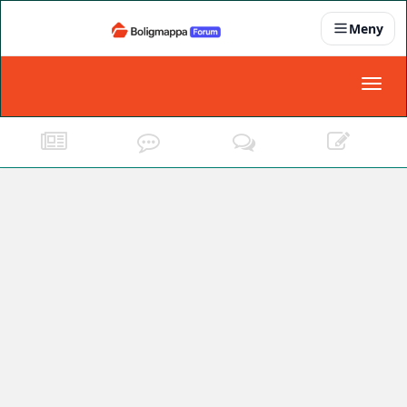
Meny
Nyheter
Toggl
naviga
Partnere
Kontakt oss
Om oss
Podkast
Dokumentasjonskrav
For bedrifter
Boligens papirer
Den enkleste måten å få papirene i orden