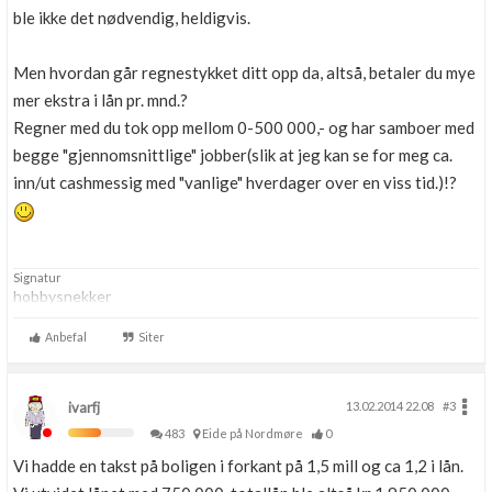
ble ikke det nødvendig, heldigvis.
Men hvordan går regnestykket ditt opp da, altså, betaler du mye
mer ekstra i lån pr. mnd.?
Regner med du tok opp mellom 0-500 000,- og har samboer med
begge "gjennomsnittlige" jobber(slik at jeg kan se for meg ca.
inn/ut cashmessig med "vanlige" hverdager over en viss tid.)!?
Signatur
hobbysnekker
Anbefal
Siter
ivarfj
13.02.2014 22.08
#3
483
Eide på Nordmøre
0
Vi hadde en takst på boligen i forkant på 1,5 mill og ca 1,2 i lån.