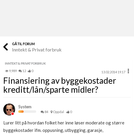
Last opp selv
Ta vare på fargekoder og kvitteringer
Verdi & økonomi
Din største investering
GÅ TIL FORUM
Inntekt & Privat forbruk
Finn håndverkere
Søk blant 9000 bedrifter
INNTEKT & PRIVAT FORBRUK
9,989
12
0
13.02.2014 19.17
Papirer som mangler
Finansiering av byggekostader
Skaff dokumentasjon som mangler
kreditt/lån/sparte midler?
Kundeservice
Få svar på det du lurer på
System
84
Oppdal
0
Kom i gang med Boligmappa
Lurer litt på hvordan folket her inne løser moderate og større
Se din bolig? Klikk her
byggekostader ifm. oppusning, utbygging, garasje,