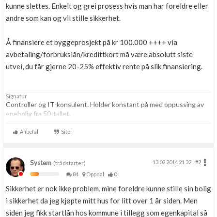
kunne slettes. Enkelt og grei prosess hvis man har foreldre eller
andre som kan og vil stille sikkerhet.
Å finansiere et byggeprosjekt på kr 100.000 ++++ via
avbetaling/forbrukslån/kredittkort må være absolutt siste
utvei, du får gjerne 20-25% effektiv rente på slik finansiering.
Signatur
Controller og IT-konsulent. Holder konstant på med oppussing av
enebolig fra 50-tallet.
Anbefal
Siter
System
13.02.2014 21.32
#2
(trådstarter)
84
Oppdal
0
Sikkerhet er nok ikke problem, mine foreldre kunne stille sin bolig
i sikkerhet da jeg kjøpte mitt hus for litt over 1 år siden. Men
siden jeg fikk startlån hos kommune i tillegg som egenkapital så