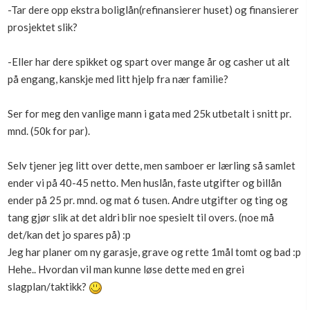
-Tar dere opp ekstra boliglån(refinansierer huset) og finansierer
prosjektet slik?
-Eller har dere spikket og spart over mange år og casher ut alt
på engang, kanskje med litt hjelp fra nær familie?
Ser for meg den vanlige mann i gata med 25k utbetalt i snitt pr.
mnd. (50k for par).
Selv tjener jeg litt over dette, men samboer er lærling så samlet
ender vi på 40-45 netto. Men huslån, faste utgifter og billån
ender på 25 pr. mnd. og mat 6 tusen. Andre utgifter og ting og
tang gjør slik at det aldri blir noe spesielt til overs. (noe må
det/kan det jo spares på) :p
Jeg har planer om ny garasje, grave og rette 1mål tomt og bad :p
Hehe.. Hvordan vil man kunne løse dette med en grei
slagplan/taktikk?