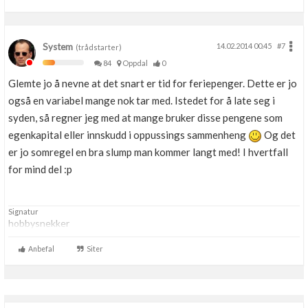
System
14.02.2014 00.45
#7
(trådstarter)
84
Oppdal
0
Glemte jo å nevne at det snart er tid for feriepenger. Dette er jo
også en variabel mange nok tar med. Istedet for å late seg i
syden, så regner jeg med at mange bruker disse pengene som
egenkapital eller innskudd i oppussings sammenheng
Og det
er jo somregel en bra slump man kommer langt med! I hvertfall
for mind del :p
Signatur
hobbysnekker
Anbefal
Siter