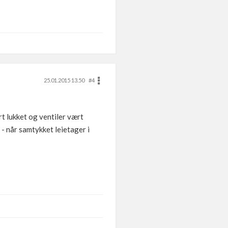
25.01.2015 13.50
#4
rt lukket og ventiler vært
 - når samtykket leietager i