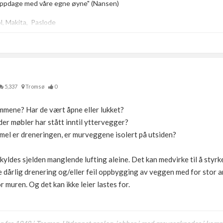
 oppdage med våre egne øyne" (Nansen)
ol, Makita, Paslode
kee ....og litt til
5,337
Tromsø
0
mmene? Har de vært åpne eller lukket?
der møbler har stått inntil yttervegger?
mel er dreneringen, er murveggene isolert på utsiden?
 skyldes sjelden manglende lufting aleine. Det kan medvirke til å sty
te dårlig drenering og/eller feil oppbygging av veggen med for stor a
r muren. Og det kan ikke leier lastes for.