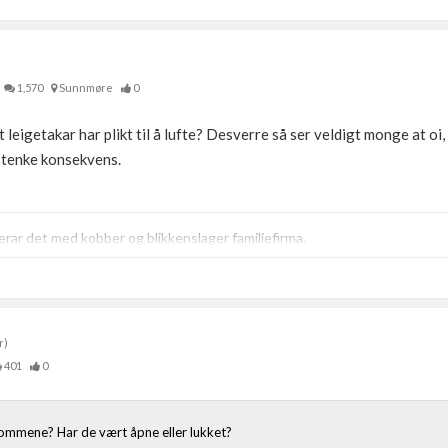
1,570
Sunnmøre
0
t leigetakar har plikt til å lufte? Desverre så ser veldigt monge at oi
 å tenke konsekvens.
ar det med kobber og blikkenslager familiefirma.
r)
401
0
rommene? Har de vært åpne eller lukket?