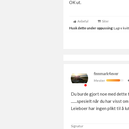
OK ut.
Anbefal
Siter
Husk dette under oppussing:
Lagre kvitt
finnmark4ever
Mester
Du burde gjort noe med dette ti
.......spesielt når du har visst o
Leieboer har ingen plikt til å lu
Signatur