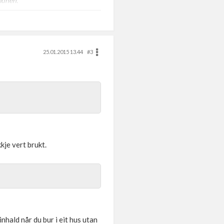
munen.
25.01.2015 13.44
#3
kje vert brukt.
einhald når du bur i eit hus utan