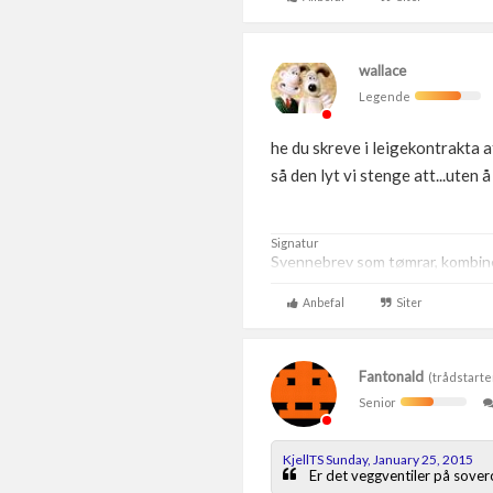
wallace
Legende
he du skreve i leigekontrakta a
så den lyt vi stenge att...uten
Signatur
Svennebrev som tømrar, kombiner
Anbefal
Siter
Fantonald
(trådstarte
Senior
KjellTS Sunday, January 25, 2015
Er det veggventiler på sove