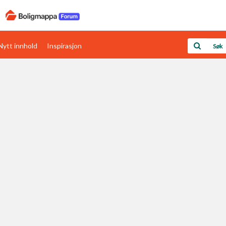
Nytt innhold
Inspirasjon
Boligens papirer
Den enkleste måten å få papirene i orden
rav
Verdi & økonomi
Din største investering
Papirer som mangler
Skaff dokumentasjon som mangler
Kom i gang med Boligmappa
Se din bolig? Klikk her