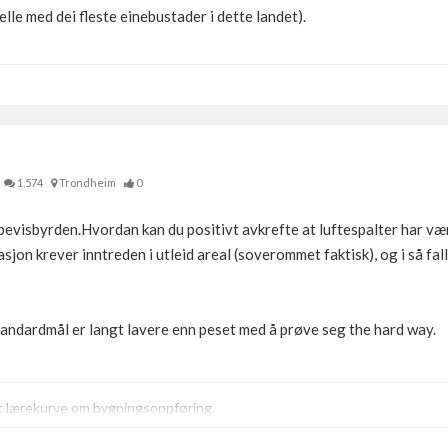
elle med dei fleste einebustader i dette landet).
1,574
Trondheim
0
r bevisbyrden.Hvordan kan du positivt avkrefte at luftespalter har væ
sjon krever inntreden i utleid areal (soverommet faktisk), og i så fall
standardmål er langt lavere enn peset med å prøve seg the hard way.
t lærekurve om bygningsoppføring.