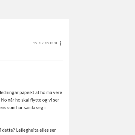
25.01.2015 13.01
anledningar påpeikt at ho må vere
No når ho skal flytte og vi ser
ens som har samla seg i
 dette? Leilegheita elles ser