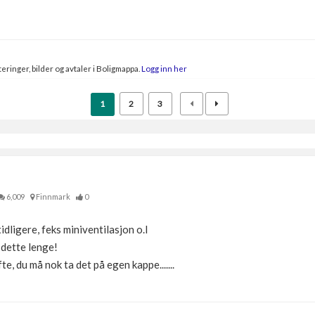
eringer, bilder og avtaler i Boligmappa.
Logg inn her
1
2
3
6,009
Finnmark
0
dligere, feks miniventilasjon o.l
m dette lenge!
fte, du må nok ta det på egen kappe.......