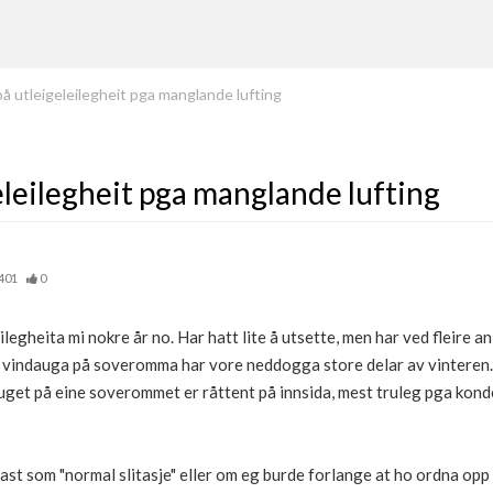
å utleigeleilegheit pga manglande lufting
eleilegheit pga manglande lufting
401
0
eilegheita mi nokre år no. Har hatt lite å utsette, men har ved fleire 
 at vindauga på soveromma har vore neddogga store delar av vinteren. 
auget på eine soverommet er råttent på innsida, mest truleg pga kond
st som "normal slitasje" eller om eg burde forlange at ho ordna opp i