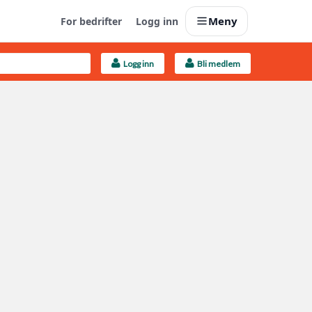
Meny
For bedrifter
Logg inn
Logg inn
Bli medlem
Last opp selv
Ta vare på fargekoder og kvitteringer
Finn håndverkere
Søk blant 9000 bedrifter
Kundeservice
Få svar på det du lurer på
Boligmappa+
Nytt
Få mer ut av Boligmappa