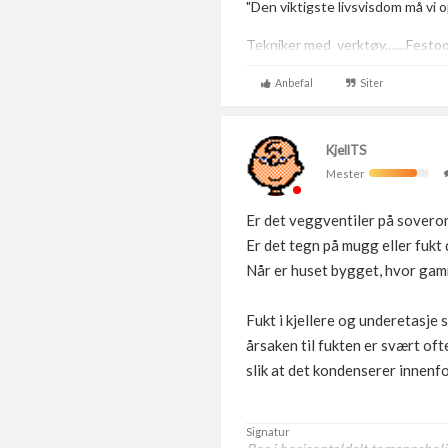
"Den viktigste livsvisdom må vi
Tekniker med verktøy.......Festo
(gassverktøy med lav vekt), Millvau
Anbefal
Siter
KjellTS
Mester
Er det veggventiler på sovero
Er det tegn på mugg eller fukt 
Når er huset bygget, hvor gam
Fukt i kjellere og underetasje
årsaken til fukten er svært of
slik at det kondenserer innenfo
Signatur