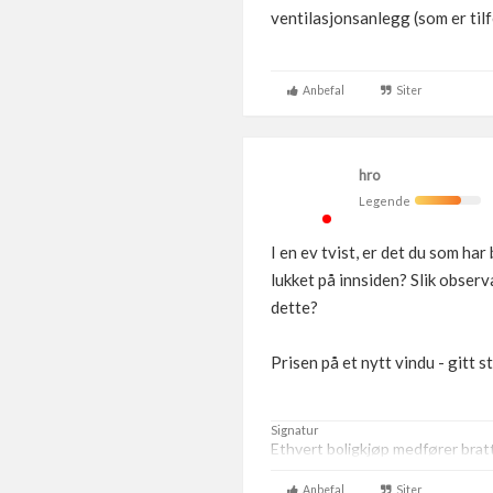
ventilasjonsanlegg (som er tilf
Anbefal
Siter
hro
Legende
I en ev tvist, er det du som ha
lukket på innsiden? Slik observa
dette?
Prisen på et nytt vindu - gitt 
Signatur
Ethvert boligkjøp medfører brat
Anbefal
Siter