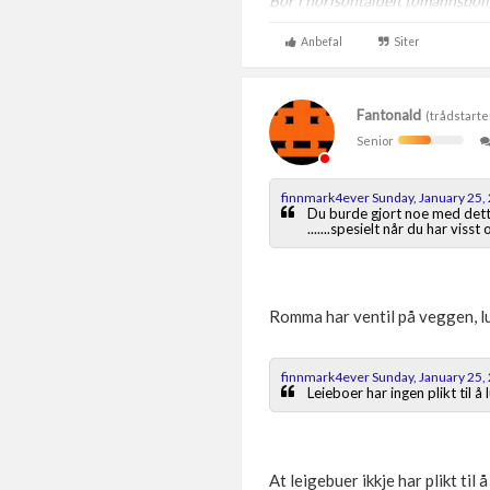
Bor i horisontaldelt tomannsbol
Anbefal
Siter
Fantonald
(trådstarte
Senior
finnmark4ever Sunday, January 25,
Du burde gjort noe med dette 
.......spesielt når du har viss
Romma har ventil på veggen, lu
finnmark4ever Sunday, January 25,
Leieboer har ingen plikt til å 
At leigebuer ikkje har plikt til 