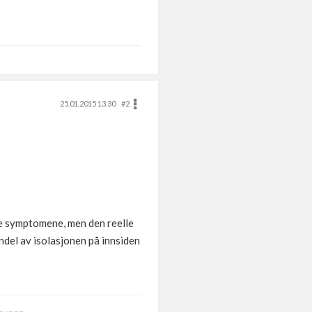
25.01.2015 13.30
#2
rke symptomene, men den reelle
ndel av isolasjonen på innsiden