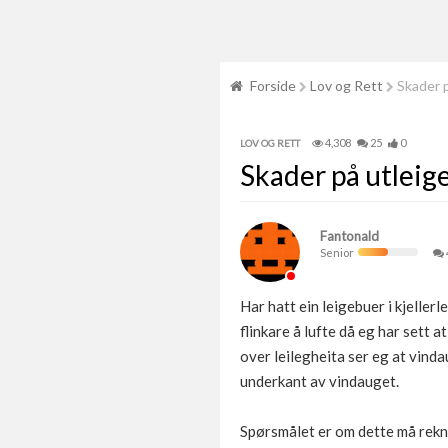
Forside
Lov og Rett
Skader p
4,308
25
0
LOV OG RETT
Skader på utleig
Fantonald
Senior
Har hatt ein leigebuer i kjellerl
flinkare å lufte då eg har sett
over leilegheita ser eg at vind
underkant av vindauget.
Spørsmålet er om dette må rekna