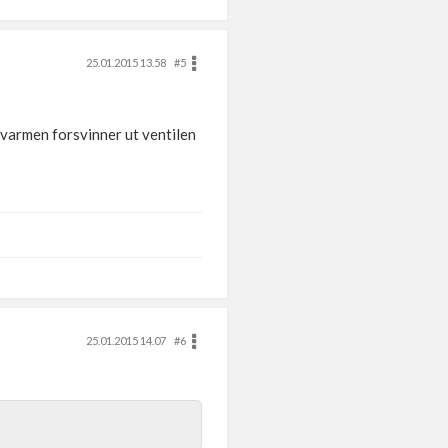
25.01.2015 13.58
#5
, varmen forsvinner ut ventilen
25.01.2015 14.07
#6