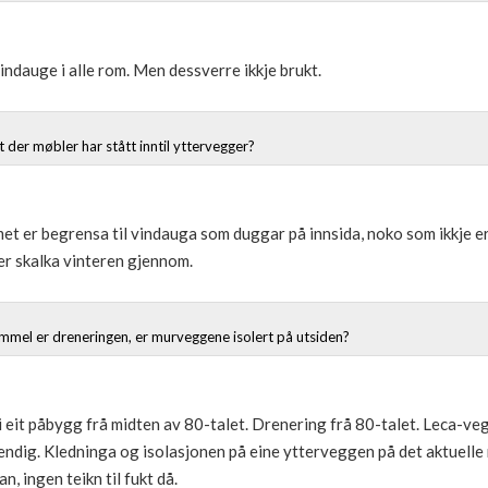
indauge i alle rom. Men dessverre ikkje brukt.
t der møbler har stått inntil yttervegger?
emet er begrensa til vindauga som duggar på innsida, noko som ikkje e
ker skalka vinteren gjennom.
mmel er dreneringen, er murveggene isolert på utsiden?
i eit påbygg frå midten av 80-talet. Drenering frå 80-talet. Leca-veg
endig. Kledninga og isolasjonen på eine ytterveggen på det aktuelle
n, ingen teikn til fukt då.