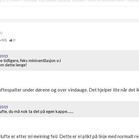
ig fra 1948 i Tromsø. Utdannet geolog, jobber i med gravesøknader i kom
r)
401
0
 2015
tidligere, feks miniventilasjon o.l
t om dette lenge!
ftespalter under dørene og over vindauge. Det hjelper lite når det ik
 2015
lufte, du må nok ta det på egen kappe.......
å lufte er etter mi meining feil. Dette er ei plikt på linje med normalt r