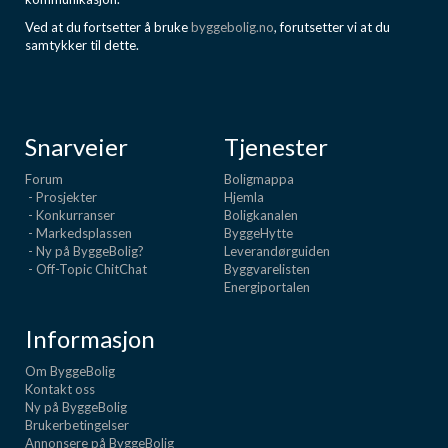
Ved at du fortsetter å bruke
byggebolig.no
, forutsetter vi at du
samtykker til dette.
Snarveier
Tjenester
Forum
Boligmappa
- Prosjekter
Hjemla
- Konkurranser
Boligkanalen
- Markedsplassen
ByggeHytte
- Ny på ByggeBolig?
Leverandørguiden
- Off-Topic ChitChat
Byggvarelisten
Energiportalen
Informasjon
Om ByggeBolig
Kontakt oss
Ny på ByggeBolig
Brukerbetingelser
Annonsere på ByggeBolig