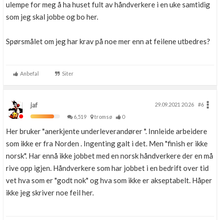
ulempe for meg å ha huset fult av håndverkere i en uke samtidig
som jeg skal jobbe og bo her.
Spørsmålet om jeg har krav på noe mer enn at feilene utbedres?
Anbefal
Siter
jaf
29.09.2021 20.26
#6
6,519
tromsø
0
Her bruker "anerkjente underleverandører ". Innleide arbeidere
som ikke er fra Norden . Ingenting galt i det. Men "finish er ikke
norsk". Har ennå ikke jobbet med en norsk håndverkere der en må
rive opp igjen. Håndverkere som har jobbet i en bedrift over tid
vet hva som er "godt nok" og hva som ikke er akseptabelt. Håper
ikke jeg skriver noe feil her.