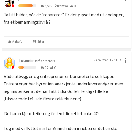
6,519
tromsø
0
Ta litt bilder, når de "reparerer". Er det gipset med utlendinger,
fra et bemanningsbyrå ?
Anbefal
Siter
Totomfir
29.09.2021 19.41
#5
(trådstarter)
29
0
Både utbygger og entreprenør er børsnoterte selskaper.
Entreprenør har hyret inn anerkjente underleverandører, men
jeg mistenker at de har fått tidsnød før ferdigstillelse
(tilsvarende feil i de fleste rekkehusene).
De har erkjent feilen og feilen blir rettet i uke 40.
I og med vi flyttet inn for 6 mnd siden innebærer det en stor