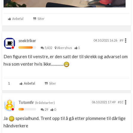
Anbefal
Siter
snektriker
04.10.2021 16.26
#9
5,432
Akershus
1
Den figuren til venstre, er den satt der til skrekk og advarsel om
hva som venter hvis ikke..............
1
Anbefal
Siter
Totomfir
06.10.2021 17.49
#10
(trådstarter)
29
0
Ja
spesialhund. Trent opp til å gå etter plommene til dårlige
håndverkere