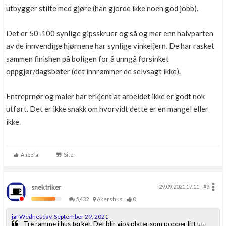
utbygger stilte med gjøre (han gjorde ikke noen god jobb).
Det er 50-100 synlige gipsskruer og så og mer enn halvparten
av de innvendige hjørnene har synlige vinkeljern. De har rasket
sammen finishen på boligen for å unngå forsinket
oppgjør/dagsbøter (det innrømmer de selvsagt ikke).
Entreprnør og maler har erkjent at arbeidet ikke er godt nok
utført. Det er ikke snakk om hvorvidt dette er en mangel eller
ikke.
Anbefal
Siter
snektriker
29.09.2021 17.11
#3
5,432
Akershus
0
jaf Wednesday, September 29, 2021
Tre ramme i hus tørker. Det blir gips plater som popper litt ut.