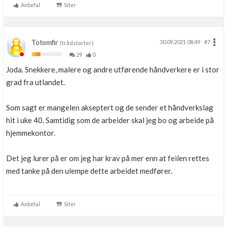
Anbefal
Siter
Totomfir
30.09.2021 08.49
#7
(trådstarter)
29
0
Joda. Snekkere, malere og andre utførende håndverkere er i stor
grad fra utlandet.
Som sagt er mangelen akseptert og de sender et håndverkslag
hit i uke 40. Samtidig som de arbeider skal jeg bo og arbeide på
hjemmekontor.
Det jeg lurer på er om jeg har krav på mer enn at feilen rettes
med tanke på den ulempe dette arbeidet medfører.
Anbefal
Siter