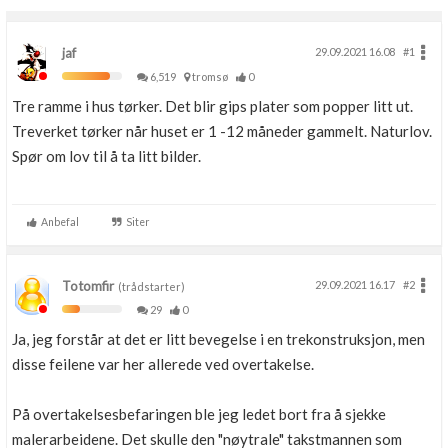
jaf
29.09.2021 16.08
#1
6,519
tromsø
0
Tre ramme i hus tørker. Det blir gips plater som popper litt ut.
Treverket tørker når huset er 1 -12 måneder gammelt. Naturlov.
Spør om lov til å ta litt bilder.
Anbefal
Siter
Totomfir
29.09.2021 16.17
#2
(trådstarter)
29
0
Ja, jeg forstår at det er litt bevegelse i en trekonstruksjon, men
disse feilene var her allerede ved overtakelse.
På overtakelsesbefaringen ble jeg ledet bort fra å sjekke
malerarbeidene. Det skulle den "nøytrale" takstmannen som