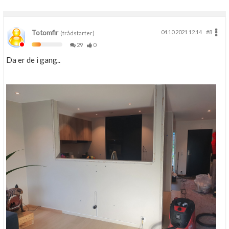
Totomfir
04.10.2021 12.14
#8
(trådstarter)
29
0
Da er de i gang..