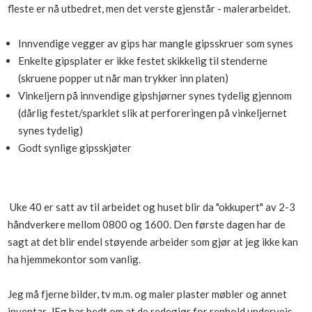
fleste er nå utbedret, men det verste gjenstår - malerarbeidet.
Boligmappa+
Nytt
Få mer ut av Boligmappa
Innvendige vegger av gips har mangle gipsskruer som synes
Enkelte gipsplater er ikke festet skikkelig til stenderne
(skruene popper ut når man trykker inn platen)
Vinkeljern på innvendige gipshjørner synes tydelig gjennom
(dårlig festet/sparklet slik at perforeringen på vinkeljernet
synes tydelig)
Godt synlige gipsskjøter
Uke 40 er satt av til arbeidet og huset blir da "okkupert" av 2-3
håndverkere mellom 0800 og 1600. Den første dagen har de
sagt at det blir endel støyende arbeider som gjør at jeg ikke kan
ha hjemmekontor som vanlig.
Jeg må fjerne bilder, tv m.m. og maler plaster møbler og annet
inventar. JEg har bedt om at de redegjør for renhold underveis