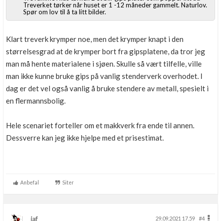
Treverket tørker når huset er 1 -12 måneder gammelt. Naturlov.
Spør om lov til å ta litt bilder.
Klart treverk krymper noe, men det krymper knapt i den
størrelsesgrad at de krymper bort fra gipsplatene, da tror jeg
man må hente materialene i sjøen. Skulle så vært tilfelle, ville
man ikke kunne bruke gips på vanlig stenderverk overhodet. I
dag er det vel også vanlig å bruke stendere av metall, spesielt i
en flermannsbolig.
Hele scenariet forteller om et makkverk fra ende til annen.
Dessverre kan jeg ikke hjelpe med et prisestimat.
Anbefal
Siter
jaf
29.09.2021 17.59
#4