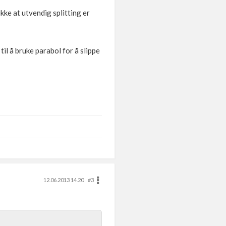
ikke at utvendig splitting er
til å bruke parabol for å slippe
12.06.2013 14.20
#3