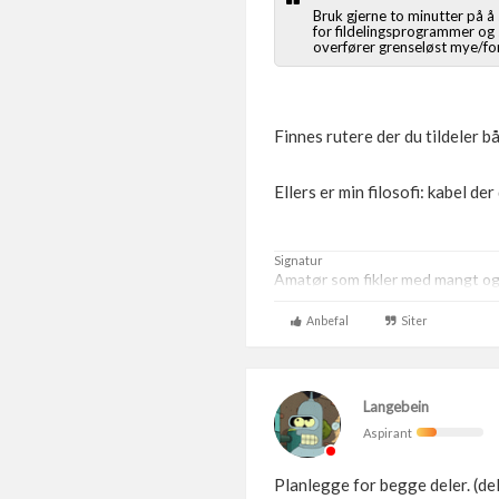
Bruk gjerne to minutter på 
for fildelingsprogrammer og 
overfører grenseløst mye/for
Finnes rutere der du tildeler bå
Ellers er min filosofi: kabel de
Signatur
Amatør som fikler med mangt og t
Anbefal
Siter
Langebein
Aspirant
Planlegge for begge deler. (delt