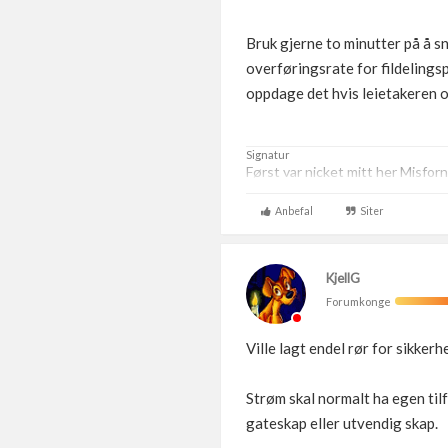
Bruk gjerne to minutter på å s
overføringsrate for fildelings
oppdage det hvis leietakeren 
Signatur
Først var nicket mitt her Misforn
Anbefal
Siter
KjellG
Forumkonge
Ville lagt endel rør for sikker
Strøm skal normalt ha egen til
gateskap eller utvendig skap.