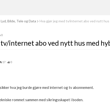
Lyd, Bilde, Tele og Data
Hva gjør jeg med tv/internet abo ved nytt hus
0
 tv/internet abo ved nytt hus med hyb
17
0
sikker hva jeg burde gjøre med internet og tv abonnement.
t tekniske rommet sammen med sikringsskapet i boden.