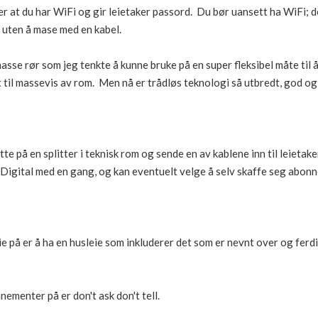
er at du har WiFi og gir leietaker passord. Du bør uansett ha WiFi; d
 uten å mase med en kabel.
asse rør som jeg tenkte å kunne bruke på en super fleksibel måte til
t til massevis av rom. Men nå er trådløs teknologi så utbredt, god og
te på en splitter i teknisk rom og sende en av kablene inn til leietake
 Digital med en gang, og kan eventuelt velge å selv skaffe seg abon
e på er å ha en husleie som inkluderer det som er nevnt over og ferd
ementer på er don't ask don't tell.