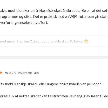
nakke med leietaker om å ikke misbruke båndbredde. Be om at det se
programmer og slikt. Det er praktisk med en WiFi-ruter som gir statis
overfører grenseløst mye/fort.
øyd, men nå har jeg fått sagt det jeg ville si om FolloHus
25,772
Akershus
0
hets skyld. Kanskje skal du eller ungene bruke hybelen en periode?
førsel slik at nettselskapet kan ta strømmen uavhengig av låsen til d