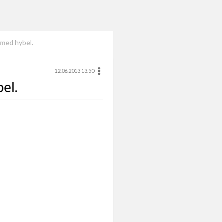
 med hybel.
12.06.2013 13.50
el.