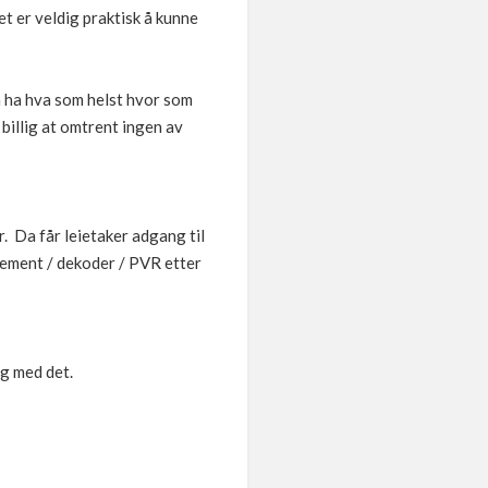
et er veldig praktisk å kunne
 å ha hva som helst hvor som
 billig at omtrent ingen av
r. Da får leietaker adgang til
nement / dekoder / PVR etter
ig med det.