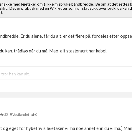
å snakke med leietaker om å ikke misbruke båndbredde. Be om at det settes 
slikt. Det er praktisk med en WiFi-ruter som gir statistikk over bruk; da kan
t.
ndbredde. Er du alene, får du alt, er det flere på, fordeles etter oppse
r du kan, trådløs når du må. Mao, alt stasjonært har kabel.
ror han kan alt.
55
Vestlandet
0
 og eget for hybel hvis leietaker vil ha noe annet enn du vil ha.) Man 