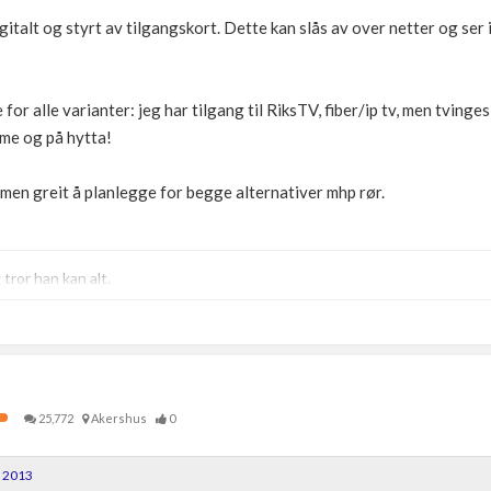
igitalt og styrt av tilgangskort. Dette kan slås av over netter og ser 
or alle varianter: jeg har tilgang til RiksTV, fiber/ip tv, men tvinges 
mme og på hytta!
, men greit å planlegge for begge alternativer mhp rør.
ror han kan alt.
25,772
Akershus
0
, 2013