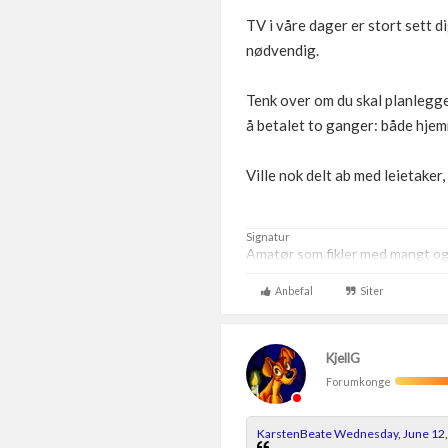
TV i våre dager er stort sett d
nødvendig.
Tenk over om du skal planlegge f
å betalet to ganger: både hje
Ville nok delt ab med leietaker
Signatur
Amatør som fikler med mangt og t
Anbefal
Siter
KjellG
Forumkonge
KarstenBeate Wednesday, June 12