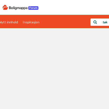
Nytt innhold
Inspirasjon
Boligens papirer
Den enkleste måten å få papirene i orden
rav
Verdi & økonomi
Din største investering
Papirer som mangler
Skaff dokumentasjon som mangler
Kom i gang med Boligmappa
Se din bolig? Klikk her