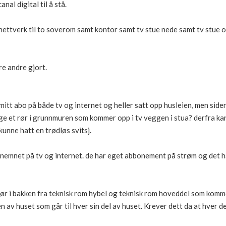
al digital til å stå.
x nettverk til to soverom samt kontor samt tv stue nede samt tv stue 
e andre gjort.
itt abo på både tv og internet og heller satt opp husleien, men siden
ge et rør i grunnmuren som kommer opp i tv veggen i stua? derfra ka
kunne hatt en trødløs svitsj.
nemnet på tv og internet. de har eget abbonement på strøm og det ha
rør i bakken fra teknisk rom hybel og teknisk rom hoveddel som komm
en av huset som går til hver sin del av huset. Krever dett da at hver de