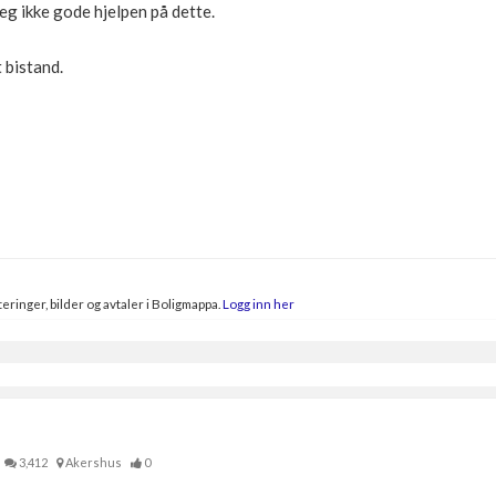
jeg ikke gode hjelpen på dette.
 bistand.
eringer, bilder og avtaler i Boligmappa.
Logg inn her
3,412
Akershus
0