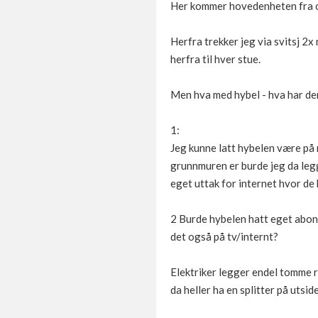
Her kommer hovedenheten fra can
Herfra trekker jeg via svitsj 2
herfra til hver stue.
Men hva med hybel - hva har der
1:
Jeg kunne latt hybelen være på m
grunnmuren er burde jeg da leg
eget uttak for internet hvor de 
2 Burde hybelen hatt eget abon
det også på tv/internt?
Elektriker legger endel tomme 
da heller ha en splitter på utsid