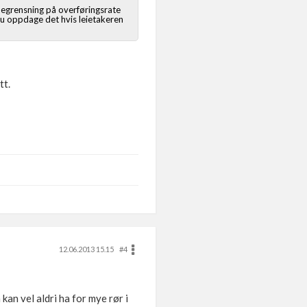
begrensning på overføringsrate
 du oppdage det hvis leietakeren
tt.
12.06.2013 15.15
#4
kan vel aldri ha for mye rør i