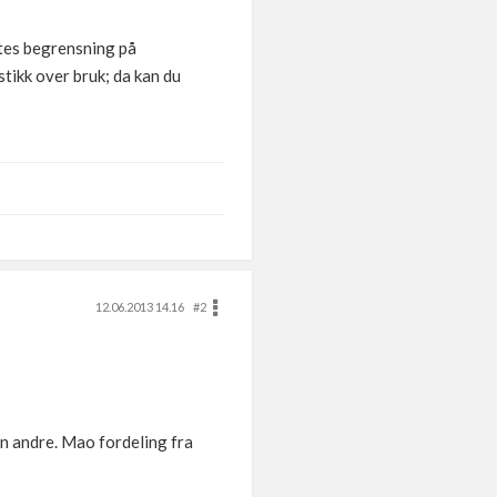
ttes begrensning på
tikk over bruk; da kan du
12.06.2013 14.16
#2
en andre. Mao fordeling fra