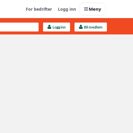
Meny
For bedrifter
Logg inn
Logg inn
Bli medlem
Last opp selv
Ta vare på fargekoder og kvitteringer
Finn håndverkere
Søk blant 9000 bedrifter
Kundeservice
Få svar på det du lurer på
Boligmappa+
Nytt
Få mer ut av Boligmappa