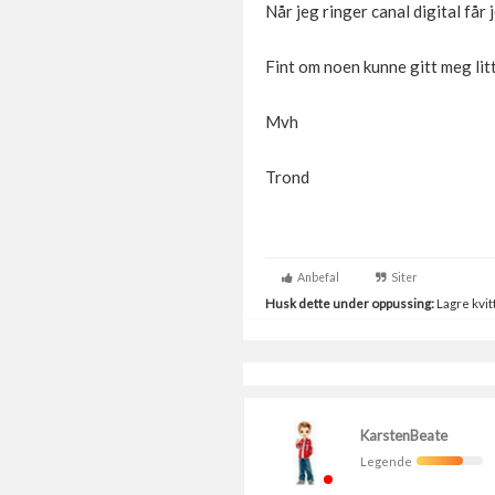
Når jeg ringer canal digital får 
Fint om noen kunne gitt meg litt
Mvh
Trond
Anbefal
Siter
Husk dette under oppussing:
Lagre kvitt
KarstenBeate
Legende