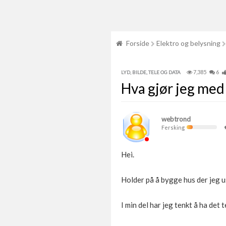
Forside
Elektro og belysning
7,385
6
LYD, BILDE, TELE OG DATA
Hva gjør jeg med
webtrond
Fersking
Hei.
Holder på å bygge hus der jeg u
I min del har jeg tenkt å ha de