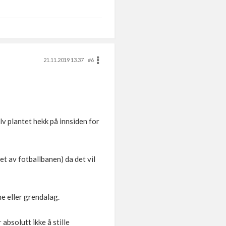
21.11.2019 13.37
#6
elv plantet hekk på innsiden for
et av fotballbanen) da det vil
ne eller grendalag.
absolutt ikke å stille