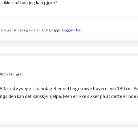
usikker på hva jeg kan gjøre?
eringer, bilder og avtaler i Boligmappa.
Logg inn her
16,145
0
180cm støyvegg. I nabolaget er nettingen mye høyere enn 180 cm. Avh
langsiden kan det kanskje hjelpe. Men er ikke sikker på at dette er noe