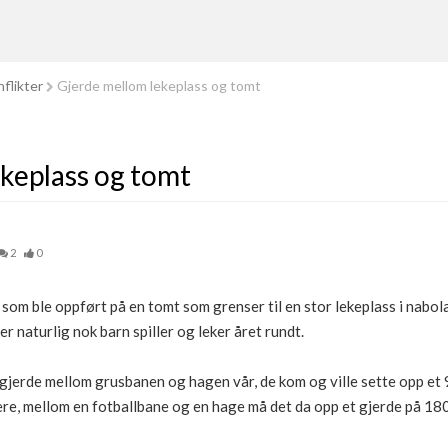
flikter
Gjerde mellom lekeplass og tomt
keplass og tomt
2
0
ig som ble oppført på en tomt som grenser til en stor lekeplass i nabol
r naturlig nok barn spiller og leker året rundt.
gjerde mellom grusbanen og hagen vår, de kom og ville sette opp et 
ere, mellom en fotballbane og en hage må det da opp et gjerde på 180,