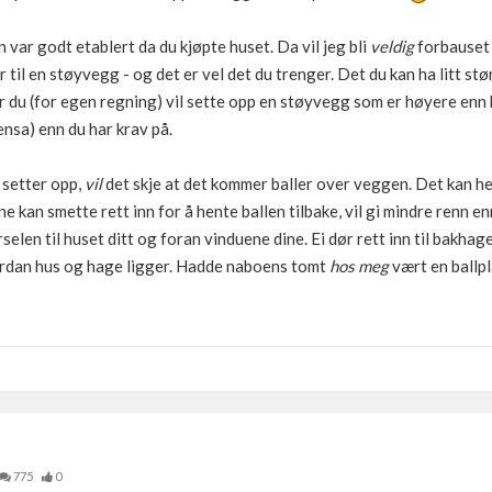
 var godt etablert da du kjøpte huset. Da vil jeg bli
veldig
forbauset
 til en støyvegg - og det er vel det du trenger. Det du kan ha litt st
r du (for egen regning) vil sette opp en støyvegg som er høyere enn 
ensa) enn du har krav på.
 setter opp,
vil
det skje at det kommer baller over veggen. Det kan he
e kan smette rett inn for å hente ballen tilbake, vil gi mindre renn e
elen til huset ditt og foran vinduene dine. Ei dør rett inn til bakhag
ordan hus og hage ligger. Hadde naboens tomt
hos meg
vært en ballpl
775
0