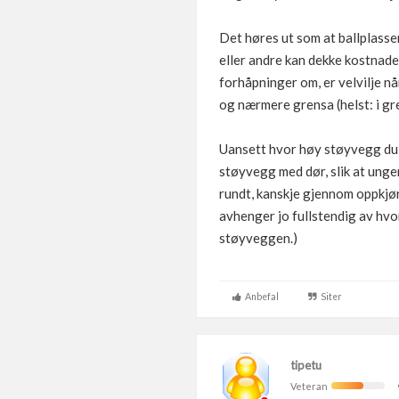
Det høres ut som at ballplassen
eller andre kan dekke kostnader
forhåpninger om, er velvilje nå
og nærmere grensa (helst: i gr
Uansett hvor høy støyvegg du
støyvegg med dør, slik at ungen
rundt, kanskje gjennom oppkjørs
avhenger jo fullstendig av hv
støyveggen.)
Anbefal
Siter
tipetu
Veteran