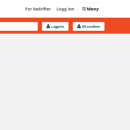
Meny
For bedrifter
Logg inn
Logg inn
Bli medlem
Last opp selv
Ta vare på fargekoder og kvitteringer
Finn håndverkere
Søk blant 9000 bedrifter
Kundeservice
Få svar på det du lurer på
Boligmappa+
Nytt
Få mer ut av Boligmappa