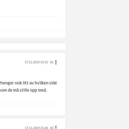
17.11.2019 19.55
#1
enger nok litt av hvilken side
 som de må stille opp med.
17.11.2019 21.44
#2