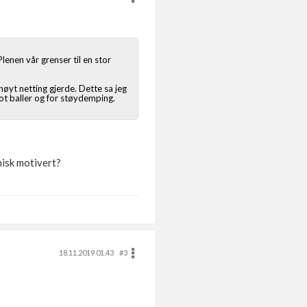
lenen vår grenser til en stor
øyt netting gjerde. Dette sa jeg
ot baller og for støydemping.
misk motivert?
18.11.2019 01.43
#3