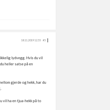
18.11.2019 12.55
#5
kkelig lydvegg. Hvis du vil
du heller satse på en
ellom gjerde og hekk, har du
.
 vil ha en tjua-hekk på to