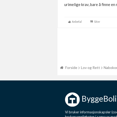
urimelige krav, bare å finne en 
Anbefal
Siter
Forside
Lov og Rett
Nabokon
ByggeBoli
Vi bruker informasjonskapsler (coo
brukervennligheten i samsvar me