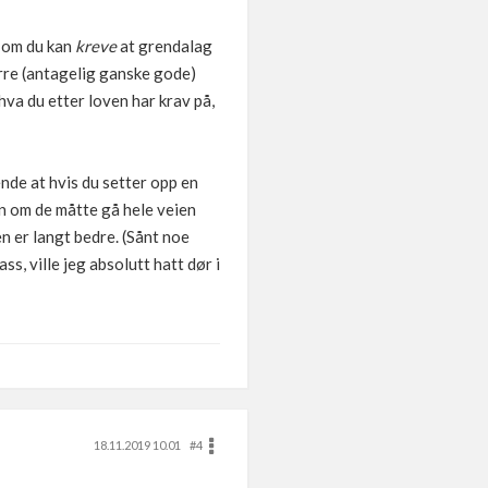
 om du kan
kreve
at grendalag
ørre (antagelig ganske gode)
hva du etter loven har krav på,
nde at hvis du setter opp en
nn om de måtte gå hele veien
en er langt bedre. (Sånt noe
ass, ville jeg absolutt hatt dør i
18.11.2019 10.01
#4