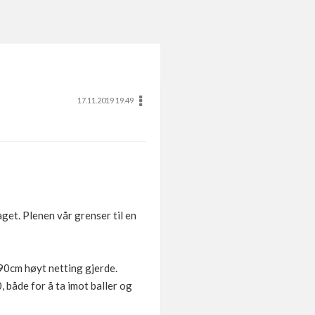
17.11.2019 19.49
aget. Plenen vår grenser til en
90cm høyt netting gjerde.
 både for å ta imot baller og