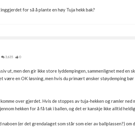
inggjerdet for så å plante en høy Tuja hekk bak?
3,635
0
siv ut, men den gir ikke store lyddempingen, sammenlignet med en ski
et være en OK løsning, men hvis du primært ønsker støydemping bør 
komme over gjerdet. Hvis de stoppes av tuja-hekken og ramler ned m
nnom hekken for å få tak i ballen, og det er kanskje ikke alltid heldig
 naboen (er det grendalaget som står som eier av ballplassen?) om du