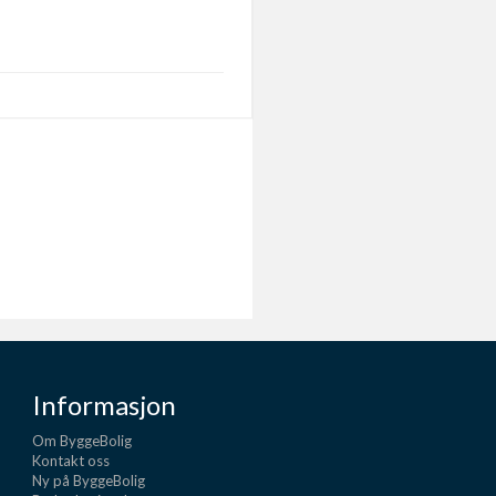
Informasjon
Om ByggeBolig
Kontakt oss
Ny på ByggeBolig