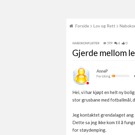
Forside
Lov og Rett
Nabokon
599
6
0
NABOKONFLIKTER
Gjerde mellom le
AnneP
Fersking
Hei, vi har kjøpt en helt ny bol
stor grusbane med fotballmål, de
Jeg kontaktet grendalaget ang 
Dette sa jeg ikke kom til å fung
for støydemping.