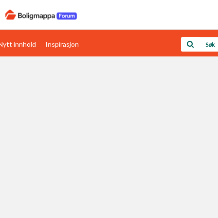
Nytt innhold
Inspirasjon
Boligens papirer
Den enkleste måten å få papirene i orden
rav
Verdi & økonomi
Din største investering
Papirer som mangler
Skaff dokumentasjon som mangler
Kom i gang med Boligmappa
Se din bolig? Klikk her