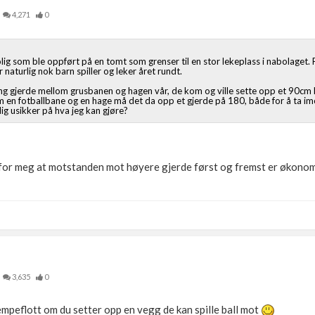
4,271
0
bolig som ble oppført på en tomt som grenser til en stor lekeplass i nabolaget. P
naturlig nok barn spiller og leker året rundt.
g gjerde mellom grusbanen og hagen vår, de kom og ville sette opp et 90cm h
om en fotballbane og en hage må det da opp et gjerde på 180, både for å ta im
ig usikker på hva jeg kan gjøre?
r for meg at motstanden mot høyere gjerde først og fremst er økono
3,635
0
empeflott om du setter opp en vegg de kan spille ball mot