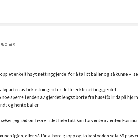
2
0
 opp et enkelt høyt nettinggjerde, for å ta litt baller og så kunne vi s
 halvparten av bekostningen for dette enkle nettinggjerdet.
e noe sperre i enden av gjerdet lengst borte fra huset(blir da på hjørn
undt og hente baller.
r søker jeg råd om hva vi i det hele tatt kan forvente av enten kommu
nen igjen, eller så får vi bare gi opp og ta kostnaden selv. Vi prøver 