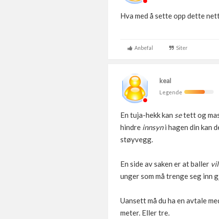
Hva med å sette opp dette nett
Anbefal
Siter
keal
Legende
En tuja-hekk kan
se
tett og mas
hindre
innsyn
i hagen din kan d
støyvegg.
En side av saken er at baller
vil
unger som må trenge seg inn gje
Uansett må du ha en avtale med
meter. Eller tre.