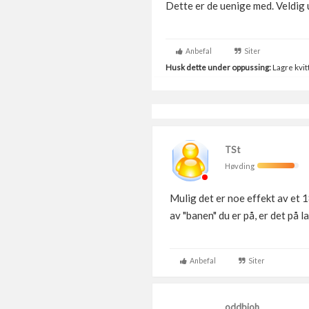
Dette er de uenige med. Veldig 
Anbefal
Siter
Husk dette under oppussing:
Lagre kvitt
TSt
Høvding
Mulig det er noe effekt av et 
av "banen" du er på, er det på 
Anbefal
Siter
oddbjoh