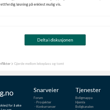
rettferdig løsning på enklest mulig vis.
Delta i diskusjonen
flikter
Gjerde mellom lekeplass og tomt
Snarveier
Tjenester
g.no
Forum
Boligmappa
- Prosjekter
Hjemla
kies) for å øke
- Konkurranser
Boligkanalen
d Lov om