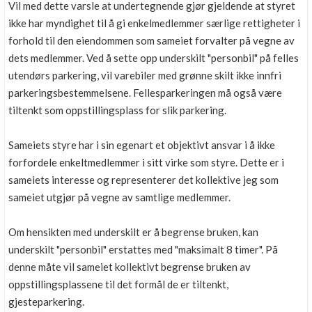
Vil med dette varsle at undertegnende gjør gjeldende at styret
ikke har myndighet til å gi enkelmedlemmer særlige rettigheter i
forhold til den eiendommen som sameiet forvalter på vegne av
dets medlemmer. Ved å sette opp underskilt "personbil" på felles
utendørs parkering, vil varebiler med grønne skilt ikke innfri
parkeringsbestemmelsene. Fellesparkeringen må også være
tiltenkt som oppstillingsplass for slik parkering.
Sameiets styre har i sin egenart et objektivt ansvar i å ikke
forfordele enkeltmedlemmer i sitt virke som styre. Dette er i
sameiets interesse og representerer det kollektive jeg som
sameiet utgjør på vegne av samtlige medlemmer.
Om hensikten med underskilt er å begrense bruken, kan
underskilt "personbil" erstattes med "maksimalt 8 timer". På
denne måte vil sameiet kollektivt begrense bruken av
oppstillingsplassene til det formål de er tiltenkt,
gjesteparkering.