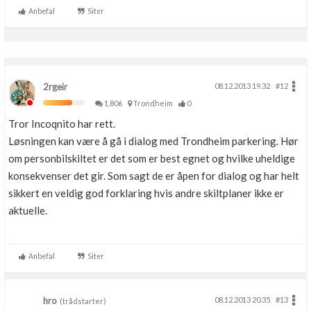
Anbefal
Siter
Boligmappa+
Nytt
Få mer ut av Boligmappa
2rgeir
08.12.2013 19.32
#12
1,806
Trondheim
0
Tror Incoqnito har rett.
Løsningen kan være å gå i dialog med Trondheim parkering. Hør
om personbilskiltet er det som er best egnet og hvilke uheldige
konsekvenser det gir. Som sagt de er åpen for dialog og har helt
sikkert en veldig god forklaring hvis andre skiltplaner ikke er
aktuelle.
Anbefal
Siter
hro
08.12.2013 20.35
#13
(trådstarter)