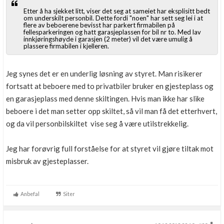
Etter å ha sjekket litt, viser det seg at sameiet har eksplisitt bedt
om underskilt personbil. Dette fordi "noen" har sett seg lei i at
flere av beboerene bevisst har parkert firmabilen på
fellesparkeringen og hatt garasjeplassen for bil nr to. Med lav
innkjøringshøyde i garasjen (2 meter) vil det være umulig å
plassere firmabilen i kjelleren.
Jeg synes det er en underlig løsning av styret. Man risikerer
fortsatt at beboere med to privatbiler bruker en gjesteplass og
en garasjeplass med denne skiltingen. Hvis man ikke har slike
beboere i det man setter opp skiltet, så vil man få det etterhvert,
og da vil personbilskiltet vise seg å være utilstrekkelig.
Jeg har forøvrig full forståelse for at styret vil gjøre tiltak mot
misbruk av gjesteplasser.
Anbefal
Siter