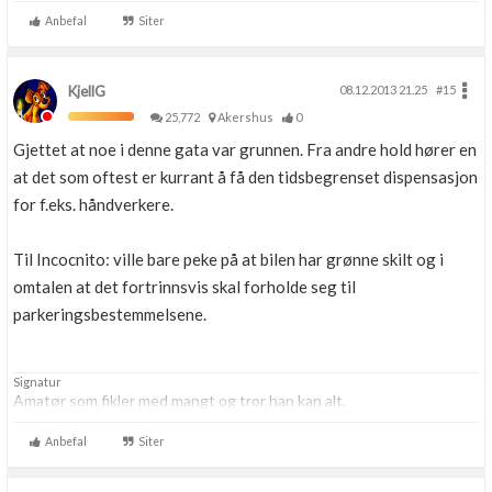
Anbefal
Siter
KjellG
08.12.2013 21.25
#15
25,772
Akershus
0
Gjettet at noe i denne gata var grunnen. Fra andre hold hører en
at det som oftest er kurrant å få den tidsbegrenset dispensasjon
for f.eks. håndverkere.
Til Incocnito: ville bare peke på at bilen har grønne skilt og i
omtalen at det fortrinnsvis skal forholde seg til
parkeringsbestemmelsene.
Signatur
Amatør som fikler med mangt og tror han kan alt.
Anbefal
Siter