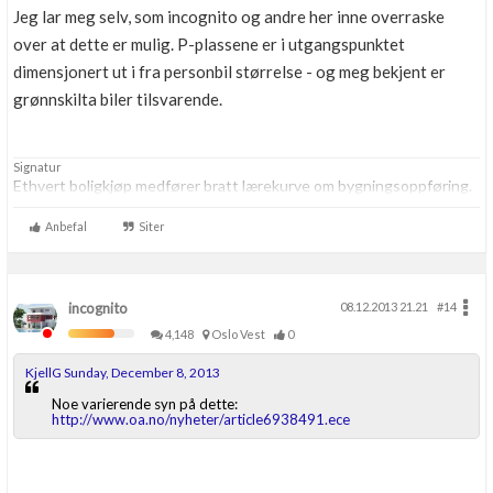
Jeg lar meg selv, som incognito og andre her inne overraske
over at dette er mulig. P-plassene er i utgangspunktet
dimensjonert ut i fra personbil størrelse - og meg bekjent er
grønnskilta biler tilsvarende.
Signatur
Ethvert boligkjøp medfører bratt lærekurve om bygningsoppføring.
Anbefal
Siter
incognito
08.12.2013 21.21
#14
4,148
Oslo Vest
0
KjellG Sunday, December 8, 2013
Noe varierende syn på dette:
http://www.oa.no/nyheter/article6938491.ece