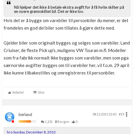
Nå hjelper det ikke å betale ekstra avgift for å få hvite skilter på
en nyere grønnskiltet bil. Det er ikke lov.
Hvis det er å bygge om varebiler til personbiler du mener, er det
fremdeles en god del biler som tillates å gjøre dette med.
Gjelder biler som originalt bygges og selges som varebiler. Land
Criuiser, de fleste Pick up's, muligens VW Touran m.fl. Modeller
som fra fabrikk normalt ikke bygges som varebiler, men som pga
særnorske avgifter bygges om til varebiler her, vil f.o.m. 29 april
ikke kunne tilbakestilles og omregistreres til personbiler.
Anbefal
Siter
berland
08.12.2013 22.45
#19
1,231
Bergen
0
hro Sunday, December 8, 2013