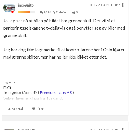
incognito
08.12.2013 22.00
#16
4,148
Oslo Vest
0
Ja, jeg ser nå at bilen på bildet har grønne skilt. Det vil si at
parkeringsselskapene tydeligvis også benytter seg av biler med
grønne skilt.
Jeg har dog ikke lagt merke til at kontrollørene her i Oslo kjører
med grønne skilter, men har heller ikke kikket etter det.
Signatur
mvh
Incognito (Adm.dir i
Premium Haus AS
)
Selger lavenergihus fra Tyskland.
Anbefal
Siter
08.12.2013 22.23
#17