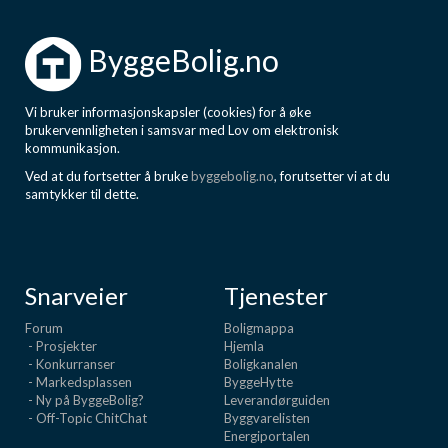
ByggeBolig.no
Vi bruker informasjonskapsler (cookies) for å øke
brukervennligheten i samsvar med Lov om elektronisk
kommunikasjon.
Ved at du fortsetter å bruke
byggebolig.no
, forutsetter vi at du
samtykker til dette.
Snarveier
Tjenester
Forum
Boligmappa
- Prosjekter
Hjemla
- Konkurranser
Boligkanalen
- Markedsplassen
ByggeHytte
- Ny på ByggeBolig?
Leverandørguiden
- Off-Topic ChitChat
Byggvarelisten
Energiportalen