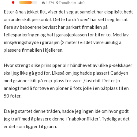
1,574
Trondheim
0
Etter å ha sjekket litt, viser det seg at sameiet har eksplisitt bedt
om underskilt personbil. Dette fordi "noen" har sett seg lei i at
flere av beboerene bevisst har parkert firmabilen på
fellesparkeringen og hatt garasjeplassen for bil nr to. Med lav
innkjøringshøyde i garasjen (2 meter) vil det være umulig å
plassere firmabilen i kjelleren.
Hvor strengt slike prinsipper blir håndhevet av ulike p-selskaper
skal jeg ikke gå god for. Likeså om jeg hadde plassert Caddyen
med grønne skilt på en p-plass for vare-/lastebil. Det er jo
analogt med å fortøye en pioner 8 fots jolle i en båtplass til en
50 foter.
Da jeg startet denne tråden, hadde jeg ingen ide om hvor godt
jeg traff med å plassere denne i "nabokonflikter". Tydelig at det
er det som ligger til grunn.