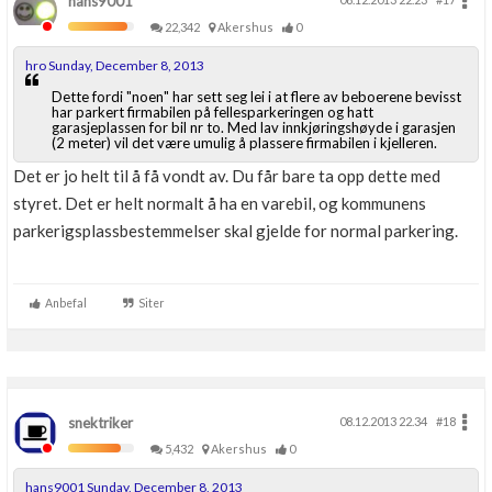
hans9001
22,342
Akershus
0
hro Sunday, December 8, 2013
Dette fordi "noen" har sett seg lei i at flere av beboerene bevisst
har parkert firmabilen på fellesparkeringen og hatt
garasjeplassen for bil nr to. Med lav innkjøringshøyde i garasjen
(2 meter) vil det være umulig å plassere firmabilen i kjelleren.
Det er jo helt til å få vondt av. Du får bare ta opp dette med
styret. Det er helt normalt å ha en varebil, og kommunens
parkerigsplassbestemmelser skal gjelde for normal parkering.
Anbefal
Siter
snektriker
08.12.2013 22.34
#18
5,432
Akershus
0
hans9001 Sunday, December 8, 2013