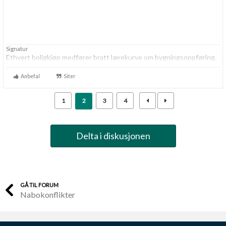
Signatur
Ethvert boligkjøp medfører bratt lærekurve om bygningsoppføring.
Anbefal
Siter
1
2
3
4
Delta i diskusjonen
GÅ TIL FORUM
Nabokonflikter