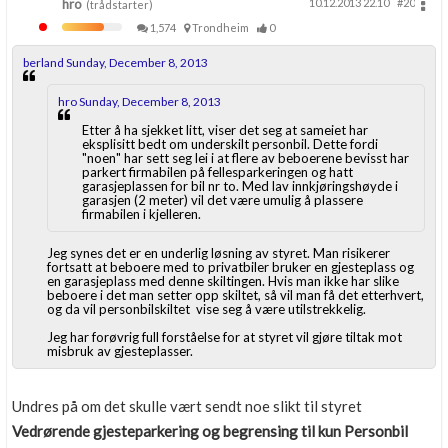
hro
10.12.2013 22.10
#20
(trådstarter)
1,574
Trondheim
0
berland Sunday, December 8, 2013
hro Sunday, December 8, 2013
Etter å ha sjekket litt, viser det seg at sameiet har
eksplisitt bedt om underskilt personbil. Dette fordi
"noen" har sett seg lei i at flere av beboerene bevisst har
parkert firmabilen på fellesparkeringen og hatt
garasjeplassen for bil nr to. Med lav innkjøringshøyde i
garasjen (2 meter) vil det være umulig å plassere
firmabilen i kjelleren.
Jeg synes det er en underlig løsning av styret. Man risikerer
fortsatt at beboere med to privatbiler bruker en gjesteplass og
en garasjeplass med denne skiltingen. Hvis man ikke har slike
beboere i det man setter opp skiltet, så vil man få det etterhvert,
og da vil personbilskiltet vise seg å være utilstrekkelig.
Jeg har forøvrig full forståelse for at styret vil gjøre tiltak mot
misbruk av gjesteplasser.
Undres på om det skulle vært sendt noe slikt til styret
Vedrørende gjesteparkering og begrensing til kun Personbil