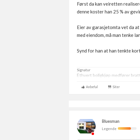
Først da kan veiretten realisere
denne koster han 25 % av gevi
Eier av garasjetomta vet da at 
med eiendom, må man tenke lan
Synd for han at han tenkte kort
Signatur
Ethvert boligkjøp medfører brat
Anbefal
Siter
Bluesman
Legende