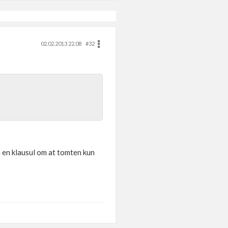
02.02.2013 22.08
#32
å en klausul om at tomten kun