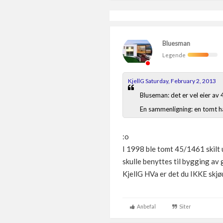
Bluesman
Legende
KjellG Saturday, February 2, 2013
Bluseman: det er vel eier av 
En sammenligning: en tomt har
:o
I 1998 ble tomt 45/1461 skilt 
skulle benyttes til bygging av 
KjellG HVa er det du IKKE skjø
Anbefal
Siter