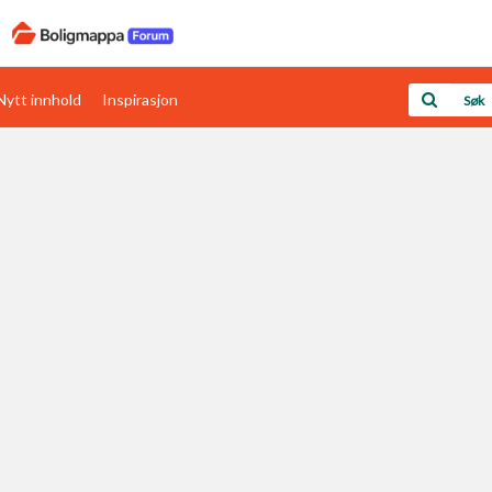
Nytt innhold
Inspirasjon
Boligens papirer
Den enkleste måten å få papirene i orden
rav
Verdi & økonomi
Din største investering
Papirer som mangler
Skaff dokumentasjon som mangler
Kom i gang med Boligmappa
Se din bolig? Klikk her