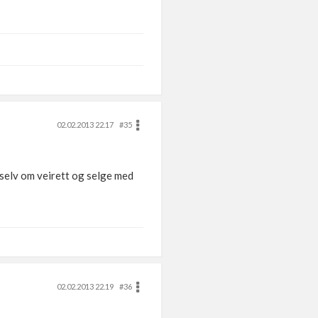
02.02.2013 22.17
#35
 selv om veirett og selge med
02.02.2013 22.19
#36