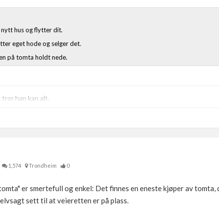
ytt hus og flytter dit.
tter eget hode og selger det.
isen på tomta holdt nede.
ror han kan alt.
1,574
Trondheim
0
tomta" er smertefull og enkel: Det finnes en eneste kjøper av tomta, 
lvsagt sett til at veieretten er på plass.