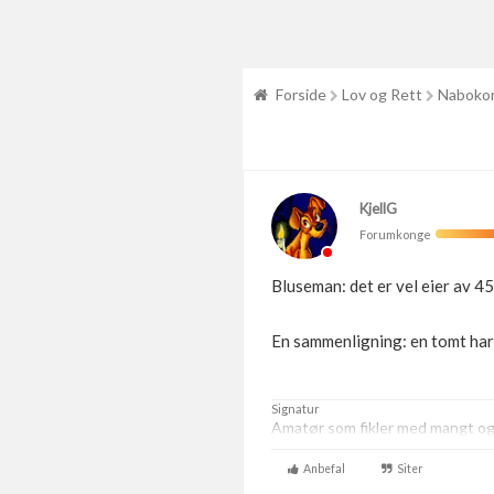
Forside
Lov og Rett
Nabokon
KjellG
Forumkonge
Bluseman: det er vel eier av 45
En sammenligning: en tomt har b
Signatur
Amatør som fikler med mangt og t
Anbefal
Siter