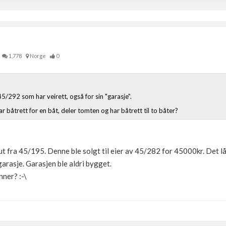
1,778
Norge
0
45/292 som har veirett, også for sin "garasje".
 båtrett for en båt, deler tomten og har båtrett til to båter?
ut fra 45/195. Denne ble solgt til eier av 45/282 for 45000kr. Det l
garasje. Garasjen ble aldri bygget.
nner? :-\