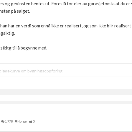
s og gevinsten hentes ut. Foreslå for eier av garasjetomta at du er vil
nsten på salget.
han har en verdi som ennå ikke er realisert, og som ikke blir realisert
gsiktig.
sikitg til å begynne med.
t lærekurve om bygningsoppføring.
1,778
Norge
0