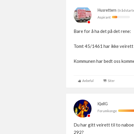
Husrettern
(trådstart
Aspirant
Bare for å ha det på det rene:
Tomt 45/1461 har ikke veirett
Kommunen har bedt oss komme ti
Anbefal
Siter
KjellG
Forumkonge
Du har gitt veirett til to naboe
292?