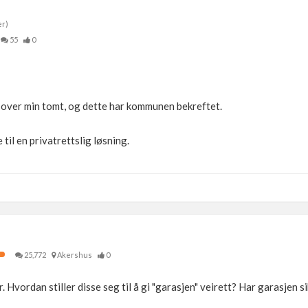
er)
55
0
 over min tomt, og dette har kommunen bekreftet.
l en privatrettslig løsning.
25,772
Akershus
0
r. Hvordan stiller disse seg til å gi "garasjen" veirett? Har garasjen s