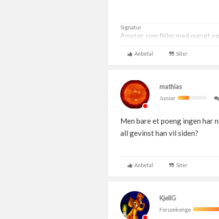
Signatur
Amatør som fikler med mangt og t
Anbefal
Siter
mathias
Junior
Men bare et poeng ingen har ne
all gevinst han vil siden?
Anbefal
Siter
KjellG
Forumkonge