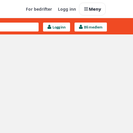
Meny
For bedrifter
Logg inn
Logg inn
Bli medlem
Last opp selv
Ta vare på fargekoder og kvitteringer
Finn håndverkere
Søk blant 9000 bedrifter
Kundeservice
Få svar på det du lurer på
Boligmappa+
Nytt
Få mer ut av Boligmappa