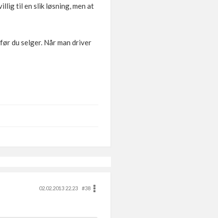
lig til en slik løsning, men at
 før du selger. Når man driver
02.02.2013 22.23
#38