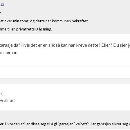
013
:
tt over min tomt, og dette har kommunen bekreftet.
 til en privatrettslig løsning.
sje da? Hvis det er en slik så kan han kreve dette? Eller? Du sier j
ommer inn.
er)
55
0
oer. Hvordan stiller disse seg til å gi "garasjen" veirett? Har garasjen sikret seg