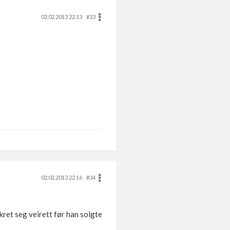
02.02.2013 22.13
#33
02.02.2013 22.16
#34
ikret seg veirett før han solgte