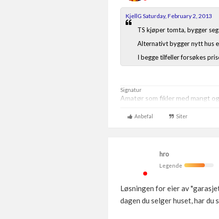
KjellG Saturday, February 2, 2013
TS kjøper tomta, bygger seg n
Alternativt bygger nytt hus e
I begge tilfeller forsøkes pr
Signatur
Amatør som fikler med mangt og t
Anbefal
Siter
hro
Legende
Løsningen for eier av "garasje
dagen du selger huset, har du se