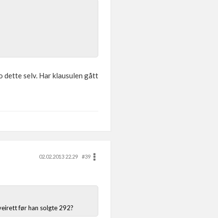
o dette selv. Har klausulen gått
02.02.2013 22.29
#39
 veirett før han solgte 292?