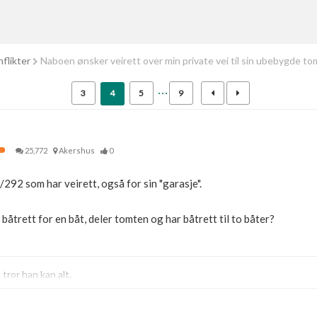
flikter
Naboen ønsker veirett over min private vei til sin ubebygde to
3
4
5
9
25,772
Akershus
0
/292 som har veirett, også for sin "garasje".
åtrett for en båt, deler tomten og har båtrett til to båter?
ror han kan alt.