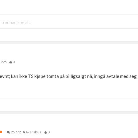
ror han kan alt.
225
0
vnt; kan ikke TS kjøpe tomta på billigsalgt nå, inngå avtale med seg
25,772
Akershus
0