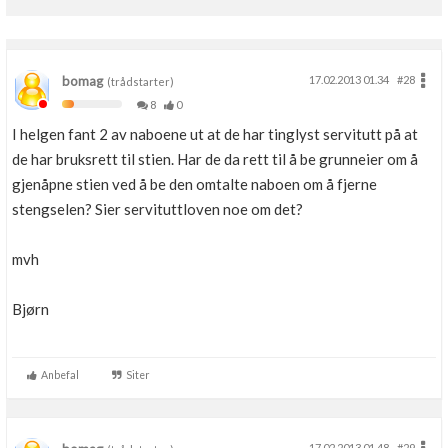
bomag
17.02.2013 01.34
#28
(trådstarter)
8
0
I helgen fant 2 av naboene ut at de har tinglyst servitutt på at
de har bruksrett til stien. Har de da rett til å be grunneier om å
gjenåpne stien ved å be den omtalte naboen om å fjerne
stengselen? Sier servituttloven noe om det?
mvh
Bjørn
Anbefal
Siter
17.02.2013 01.48
#29