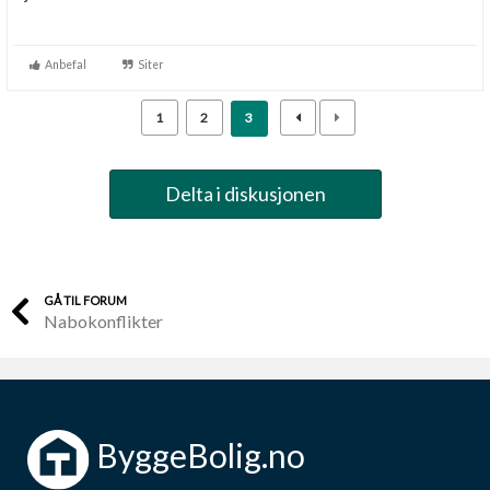
Anbefal
Siter
1
2
3
Delta i diskusjonen
GÅ TIL FORUM
Nabokonflikter
ByggeBolig.no