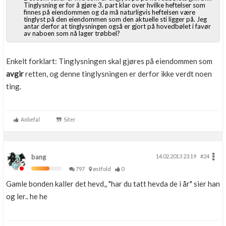
Tinglysning er for å gjøre 3. part klar over hvilke heftelser som
finnes på eiendommen og da må naturligvis heftelsen være
tinglyst på den eiendommen som den aktuelle sti ligger på. Jeg
antar derfor at tinglysningen også er gjort på hovedbølet i favør
av naboen som nå lager trøbbel?
Enkelt forklart: Tinglysningen skal gjøres på eiendommen som
avgir
retten, og denne tinglysningen er derfor ikke verdt noen
ting.
Anbefal
Siter
bang
14.02.2013 23.19
#24
797
østfold
0
Gamle bonden kaller det hevd,, "har du tatt hevda de i år" sier han
og ler.. he he