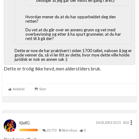
betinger at jeg går der minst en gang i året:)
Boligmappa+
Nytt
Få mer ut av Boligmappa
Hvordan mener du at du har opparbeidet deg den
retten?
Du vet at du går over en annens grunn og vet med
overbevisning og etter å ha spurt grunneier, at du har
rett til å gå der?
Dette er noe de har praktisert i siden 1700 tallet, naboen å jeg er
gode venner da, så vi ler litt av dette, hvor mye dette ville holde
juridisk er nok en annen sak :)
Dette er trolig ikke hevd, men alderstiders bruk.
Anbefal
Siter
KjellG
14.02.2013 23.15
#22
25,773
Akershus
0