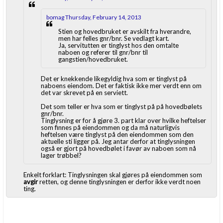
bomag Thursday, February 14, 2013
Stien og hovedbruket er avskilt fra hverandre,
men har felles gnr/bnr. Se vedlagt kart.
Ja, servitutten er tinglyst hos den omtalte
naboen og referer til gnr/bnr til
gangstien/hovedbruket.
Det er knekkende likegyldig hva som er tinglyst på
naboens eiendom. Det er faktisk ikke mer verdt enn om
det var skrevet på en serviett.
Det som teller er hva som er tinglyst på på hovedbølets
gnr/bnr.
Tinglysning er for å gjøre 3. part klar over hvilke heftelser
som finnes på eiendommen og da må naturligvis
heftelsen være tinglyst på den eiendommen som den
aktuelle sti ligger på. Jeg antar derfor at tinglysningen
også er gjort på hovedbølet i favør av naboen som nå
lager trøbbel?
Enkelt forklart: Tinglysningen skal gjøres på eiendommen som
avgir
retten, og denne tinglysningen er derfor ikke verdt noen
ting.