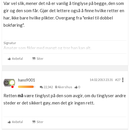
Var vel slik, mener det nå er vanlig å tinglyse på begge, den som
gir og den som får. Gjør det lettere også å finne hvilke retter en
har, ikke bare hvilke plikter. Overgang fra "enkel til dobbel
bokføring".
Signatur
Amatør som fikler med mangt og tror han kan alt.
Anbefal
Siter
hans9001
14.02.2013 23.31
#27
22,342
Akershus
0
Retten
må
være tinglyst på den som avgir, om du tinglyser andre
steder er det sikkert gøy, men det gir ingen rett.
Anbefal
Siter