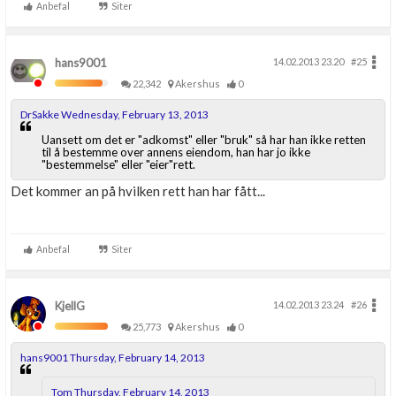
Anbefal
Siter
hans9001
14.02.2013 23.20
#25
22,342
Akershus
0
DrSakke Wednesday, February 13, 2013
Uansett om det er "adkomst" eller "bruk" så har han ikke retten
til å bestemme over annens eiendom, han har jo ikke
"bestemmelse" eller "eier"rett.
Det kommer an på hvilken rett han har fått...
Anbefal
Siter
KjellG
14.02.2013 23.24
#26
25,773
Akershus
0
hans9001 Thursday, February 14, 2013
Tom Thursday, February 14, 2013