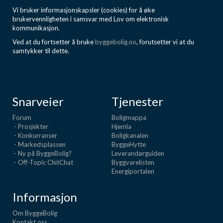
Vi bruker informasjonskapsler (cookies) for å øke
brukervennligheten i samsvar med Lov om elektronisk
kommunikasjon.
Ved at du fortsetter å bruke
byggebolig.no
, forutsetter vi at du
samtykker til dette.
Snarveier
Tjenester
Forum
Boligmappa
- Prosjekter
Hjemla
- Konkurranser
Boligkanalen
- Markedsplassen
ByggeHytte
- Ny på ByggeBolig?
Leverandørguiden
- Off-Topic ChitChat
Byggvarelisten
Energiportalen
Informasjon
Om ByggeBolig
Kontakt oss