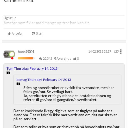
Kan høres slk ut.
Signatur
Amatør som fikler med mangt og tror han kan alt.
Anbefal
Siter
hans9001
14.02.2013 23.17
#23
22,342
Akershus
0
Tom Thursday, February 14, 2013
bomag Thursday, February 14, 2013
Stien og hovedbruket er avskilt fra hverandre, men har
felles gnr/bnr. Se vedlagt kart.
Ja, servitutten er tinglyst hos den omtalte naboen og
referer til gnr/bnr til gangstien/hovedbruket.
Det er knekkende likegyldig hva som er tinglyst på naboens
eiendom. Det er faktisk ikke mer verdt enn om det var skrevet
på en serviett.
Det som teller er hva som er tinglyst på på hovedbølets gnr/bnr.