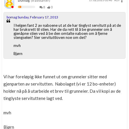
bomag
(trådstarter)
8
0
bomag Sunday, February 17, 2013
I helgen fant 2 av naboene ut at de har tinglyst servitutt på at de
har bruksrett til stien. Har de da rett til å be grunneier om å
gjenåpne stien ved å be den omtalte naboen om å fjerne
stengselen? Sier servituttloven noe om det?
mvh
Bjørn
Vi har foreløpig ikke funnet ut om grunneier sitter med
gjenparten av servitutten. Nabolaget (vi er 12 bo-enheter)
holder nå på å utarbeide et brev til grunneier. Da vil kopi av de
tinglyste servituttene lagt ved.
mvh
Bjørn