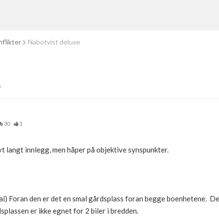
flikter
Nabotvist deluxe
e
30
1
tivt langt innlegg, men håper på objektive synspunkter.
ikal) Foran den er det en smal gårdsplass foran begge boenhetene. D
splassen er ikke egnet for 2 biler i bredden.