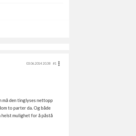
03.06.2014 20.38
#1
om må den tinglyses nettopp
llom to parter da. Og både
 helst mulighet for å påstå