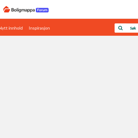
Nytt innhold
Inspirasjon
Boligens papirer
Den enkleste måten å få papirene i orden
rav
Verdi & økonomi
Din største investering
Papirer som mangler
Skaff dokumentasjon som mangler
Kom i gang med Boligmappa
Se din bolig? Klikk her