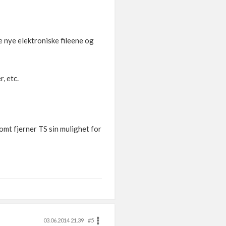
 nye elektroniske fileene og
, etc.
tomt fjerner TS sin mulighet for
03.06.2014 21.39
#5