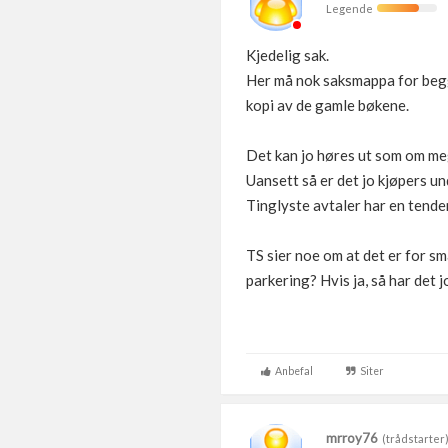
Legende
Kjedelig sak.
Her må nok saksmappa for begg
kopi av de gamle bøkene.
Det kan jo høres ut som om meg
Uansett så er det jo kjøpers und
Tinglyste avtaler har en tenden
TS sier noe om at det er for sm
parkering? Hvis ja, så har det jo
Anbefal
Siter
mrroy76
(trådstarter