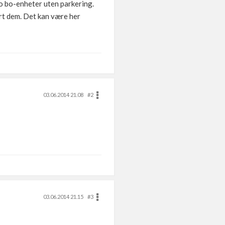
 to bo-enheter uten parkering.
rt dem. Det kan være her
03.06.2014 21.08
#2
03.06.2014 21.15
#3