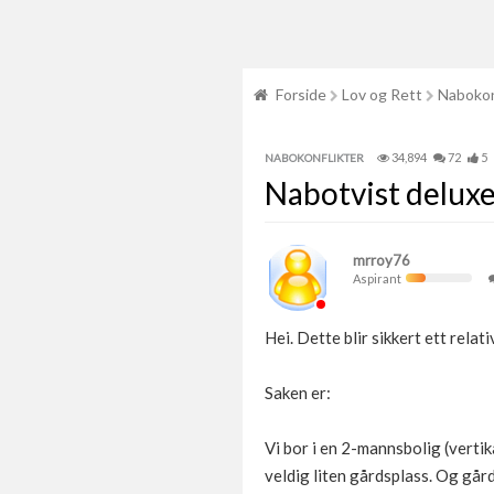
Forside
Lov og Rett
Nabokon
34,894
72
5
NABOKONFLIKTER
Nabotvist delux
mrroy76
Aspirant
Hei. Dette blir sikkert ett rela
Saken er:
Vi bor i en 2-mannsbolig (vert
veldig liten gårdsplass. Og gård