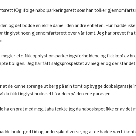
tsrett (Og ifølge nabo:parkeringsrett som han tolker gjennomfarts
 siden og det bodde en eldre dame i den andre enheten. Hun hadde ikke
r tinglyst noen gjennomfartsrett over vår tomt. Jeg har brevet fra tid
m.
megler etc. fikk opplyst om parkeringsforholdene og fikk kopi av bre
øpte boligen. Jeg har fått salgsprospektet av megler og der står det 
r at de kunne sprenge ut berg på min tomt og bygge dobbelgarasje im
i da fikk tinglyst bruksrett for dem på den ene garasjen.
e ha en prat med meg. Jaha tenkte jeg da naboskapet ikke er av det 
 hadde brukt god tid og undersøkt diverse, og at de hadde vært i kon