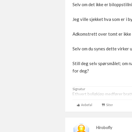
Selv om det ikke er biloppstill
Jeg ville sjekket hva som er i
Adkomstrett over tomt er ikke 
Selv om du synes dette virker 
Still deg selv spørsmålet; om n
for deg?
Signatur
Ethvert boligkjøp medfører brat
Anbefal
Siter
Hirobofly