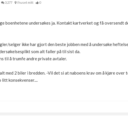
3,277
I huset mitt
0
e boenhetene undersøkes ja. Kontakt kartverket og få oversendt de
ler/selger ikke har gjort den beste jobben med å undersøke heftelser
ersøkelsesplikt som alt faller på til sist da.
s til å trumfe andre private avtaler.
alt med 2 biler i bredden. -Vil det si at naboens krav om å kjøre over 
 litt konsekvenser....
)