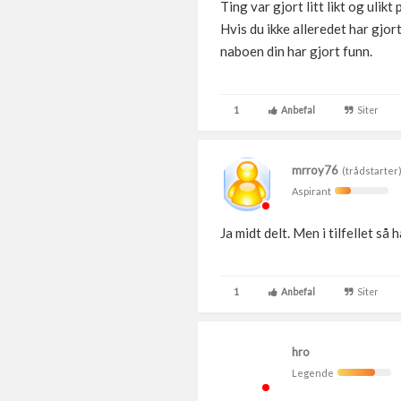
Ting var gjort litt likt og ulik
Hvis du ikke alleredet har gj
naboen din har gjort funn.
1
Anbefal
Siter
mrroy76
(trådstarter
Aspirant
Ja midt delt. Men i tilfellet s
1
Anbefal
Siter
hro
Legende