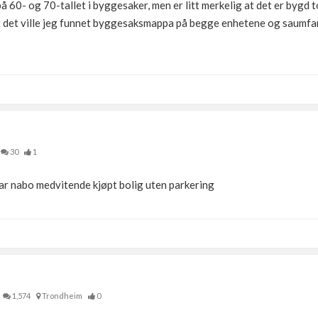
t på 60- og 70-tallet i byggesaker, men er litt merkelig at det er bygd
ort det ville jeg funnet byggesaksmappa på begge enhetene og saumfa
)
30
1
å har nabo medvitende kjøpt bolig uten parkering
1,574
Trondheim
0