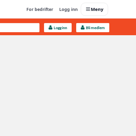
Meny
For bedrifter
Logg inn
Logg inn
Bli medlem
Last opp selv
Ta vare på fargekoder og kvitteringer
Finn håndverkere
Søk blant 9000 bedrifter
Kundeservice
Få svar på det du lurer på
Boligmappa+
Nytt
Få mer ut av Boligmappa