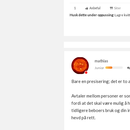
1
Anbefal
Siter
Husk dette under oppussing:
Lagre kvitt
mathias
Junior
Bare en presisering; det er to
Avtaler mellom personer er som
fordi at det skal være mulig å 
tidligere beboers bruk og din i
hevd på rett.