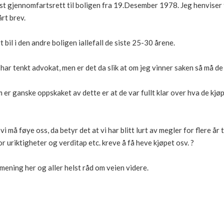
yst gjennomfartsrett til boligen fra 19.Desember 1978. Jeg henviser t
rt brev.
 bil i den andre boligen iallefall de siste 25-30 årene.
 har tenkt advokat, men er det da slik at om jeg vinner saken så må d
 er ganske oppskaket av dette er at de var fullt klar over hva de kjøpt
 må føye oss, da betyr det at vi har blitt lurt av megler for flere år t
r uriktigheter og verditap etc. kreve å få heve kjøpet osv. ?
ening her og aller helst råd om veien videre.