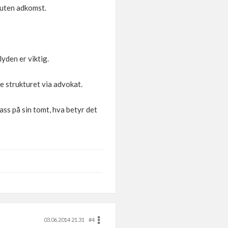
l uten adkomst.
yden er viktig.
e strukturet via advokat.
lass på sin tomt, hva betyr det
03.06.2014 21.31
#4