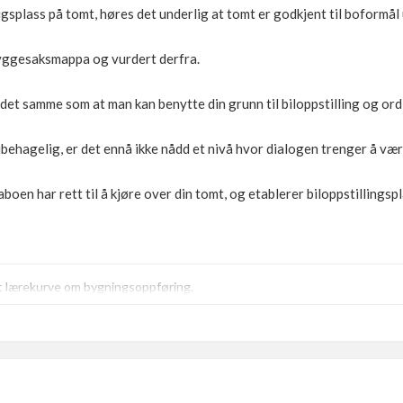
nigsplass på tomt, høres det underlig at tomt er godkjent til boformå
 byggesaksmappa og vurdert derfra.
det samme som at man kan benytte din grunn til biloppstilling og ordl
ubehagelig, er det ennå ikke nådd et nivå hvor dialogen trenger å vær
aboen har rett til å kjøre over din tomt, og etablerer biloppstillingsp
t lærekurve om bygningsoppføring.