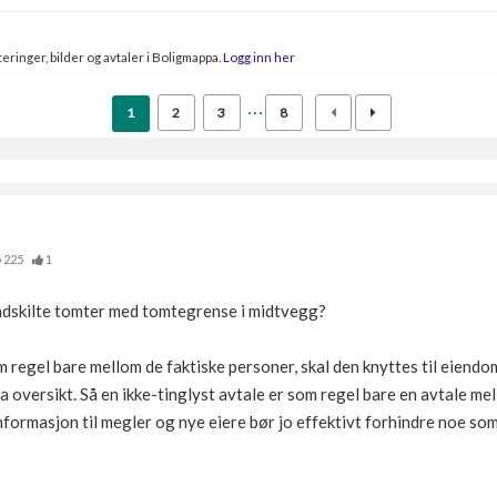
eringer, bilder og avtaler i Boligmappa.
Logg inn her
1
2
3
8
225
1
 adskilte tomter med tomtegrense i midtvegg?
 regel bare mellom de faktiske personer, skal den knyttes til eiend
ha oversikt. Så en ikke-tinglyst avtale er som regel bare en avtale me
nformasjon til megler og nye eiere bør jo effektivt forhindre noe som