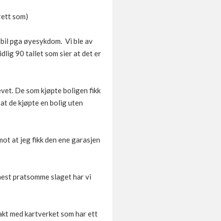
rett som)
 bil pga øyesykdom. Vi ble av
lig 90 tallet som sier at det er
vet. De som kjøpte boligen fikk
at de kjøpte en bolig uten
ot at jeg fikk den ene garasjen
mest pratsomme slaget har vi
takt med kartverket som har ett