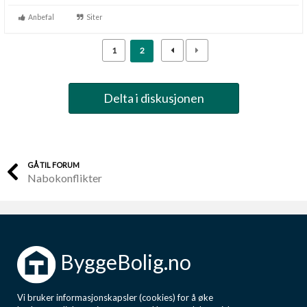
Anbefal
Siter
1
2
Delta i diskusjonen
GÅ TIL FORUM
Nabokonflikter
ByggeBolig.no
Vi bruker informasjonskapsler (cookies) for å øke