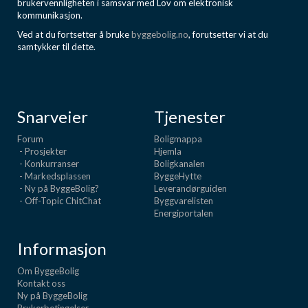
brukervennligheten i samsvar med Lov om elektronisk
kommunikasjon.
Ved at du fortsetter å bruke
byggebolig.no
, forutsetter vi at du
samtykker til dette.
Snarveier
Tjenester
Forum
Boligmappa
- Prosjekter
Hjemla
- Konkurranser
Boligkanalen
- Markedsplassen
ByggeHytte
- Ny på ByggeBolig?
Leverandørguiden
- Off-Topic ChitChat
Byggvarelisten
Energiportalen
Informasjon
Om ByggeBolig
Kontakt oss
Ny på ByggeBolig