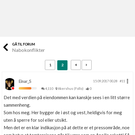
Last opp selv
Ta vare på fargekoder og kvitteringer
Verdi & økonomi
Din største investering
GÅ TIL FORUM
Nabokonflikter
Finn håndverkere
Søk blant 9000 bedrifter
1
2
Papirer som mangler
Skaff dokumentasjon som mangler
Einar_S
15.09.2017 00.28
#11
4,110
Akershus (Follo)
0
Kundeservice
Det med verdien på eiendommen kan kanskje sees i en litt større
Få svar på det du lurer på
sammenheng.
Som hos meg. Her bygger de i øst og vest, heldigvis for meg
Kom i gang med Boligmappa
uten å sperre for sol eller utsikt.
Se din bolig? Klikk her
Men det er en klar indikasjon på at dette er et pressområde, noe