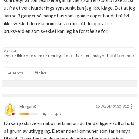
som betyr at tomteprisene går til værs som en Apollo rakett! Så
Boligmappa+
ut fra et verdivurderings synspunkt kan jeg ikke klage. Det at jeg
Nytt
Få mer ut av Boligmappa
kan se 3 ganger så mange hus som i gamle dager har definitivt
ikke svekket den økonomiske verdien. At du oppfatter
bruksverdien som svekket kan jeg ha forståelse for.
Signatur
Det er ikke noe som er umulig. Det er bare en mulighet til å lære noe
nytt.
Anbefal
Siter
MorganX
15.09.2017 04.30
#12
339
0
Du kan jo skrive en nabo merknad om du får dårligere solforhold
på grunn av utbygging. Det er noen kommuner som tar hensyn
til slikt. Dessuten kan du undersøke om han har overskridet