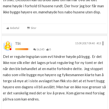
møne høyde i forhold til husene rundt. Der hvor jeg bor får man
ikke bygge høyere en. mønehøyde hos nabo husene uten disp.
Anbefal
Siter
TSt
15.09.2017 09.40
#13
16,145
0
Det er reguleringsplan som evt hindrer høyde på bygg. Er det
ikke noe slik eller det lages privat regulering for ny tomt er det
når den ble behandlet at en matte forhindre dette. Jeg stoppet
nabo som ville bygge mye høyere og fylkesmannen klarte han å
terge så mye at i siste avslaget han fikk sto det at et hvert bygg
høyere enn dagens vil bli avslått. Men har en ikke noe grenser så
er det vanskelig med det er lov å prøve. Kom gjerne med forslag
på hva som kan endres.