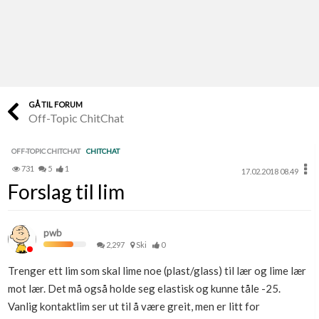
Last opp selv
Ta vare på fargekoder og kvitteringer
Verdi & økonomi
Din største investering
GÅ TIL FORUM
Off-Topic ChitChat
Finn håndverkere
Søk blant 9000 bedrifter
OFF-TOPIC CHITCHAT
CHITCHAT
731
5
1
17.02.2018 08.49
Papirer som mangler
Forslag til lim
Skaff dokumentasjon som mangler
Kundeservice
pwb
Få svar på det du lurer på
2,297
Ski
0
Trenger ett lim som skal lime noe (plast/glass) til lær og lime lær
Kom i gang med Boligmappa
mot lær. Det må også holde seg elastisk og kunne tåle -25.
Se din bolig? Klikk her
Vanlig kontaktlim ser ut til å være greit, men er litt for