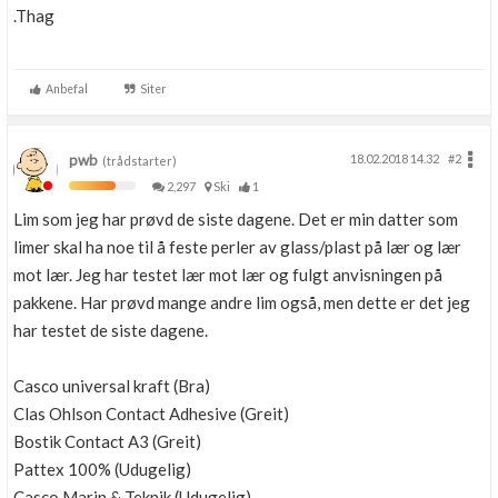
.Thag
Anbefal
Siter
pwb
18.02.2018 14.32
#2
(trådstarter)
2,297
Ski
1
Lim som jeg har prøvd de siste dagene. Det er min datter som
limer skal ha noe til å feste perler av glass/plast på lær og lær
mot lær. Jeg har testet lær mot lær og fulgt anvisningen på
pakkene. Har prøvd mange andre lim også, men dette er det jeg
har testet de siste dagene.
Casco universal kraft (Bra)
Clas Ohlson Contact Adhesive (Greit)
Bostik Contact A3 (Greit)
Pattex 100% (Udugelig)
Casco Marin & Teknik (Udugelig)