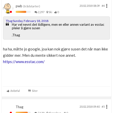
pwb
20.02.2018 08.09
#4
(trådstarter)
2,297
Ski
0
Thag Sunday, February 18, 2018
Har vel nevnt det tidligere, men en eller annen variant av esstac
pleier å gjøre susen
.Thag
ha ha, måtte jo google, joa kan nok gjøre susen det når man ikke
gidder mer. Men du mente sikkert noe annet.
https://www.esstac.com/
Anbefal
Siter
Thag
20.02.2018 09.40
#5
7,139
Akershus
0