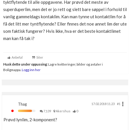
tyktflytende til alle oppgavene. Har prøvd det meste av
Boligmappa+
superduperlim, men det er jo rett og slett bare søppel i forhold til
Nytt
Få mer ut av Boligmappa
vanlig gammeldags kontaklim. Kan man tynne ut kontaktlim for å
få det litt mer tyntflytende? Eller finnes det noe annet lim der ute
som faktisk fungerer? Hvis ikke, hva er det beste kontaktlimet
man kan få tak i?
Anbefal
Siter
Husk dette under oppussing:
Lagre kvitteringer, bilder og avtaler i
Boligmappa.
Logg inn her
Thag
17.02.2018 11.23
#1
7,139
Akershus
0
Prøvd lynlim, 2-komponent?