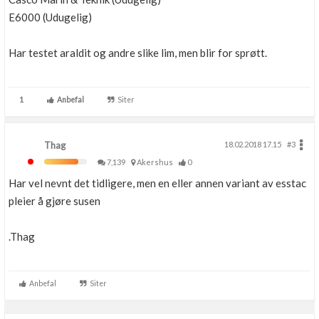
E6000 (Udugelig)
Har testet araldit og andre slike lim, men blir for sprøtt.
1
Anbefal
Siter
Thag
18.02.2018 17.15
#3
7,139
Akershus
0
Har vel nevnt det tidligere, men en eller annen variant av esstac
pleier å gjøre susen
.Thag
Anbefal
Siter