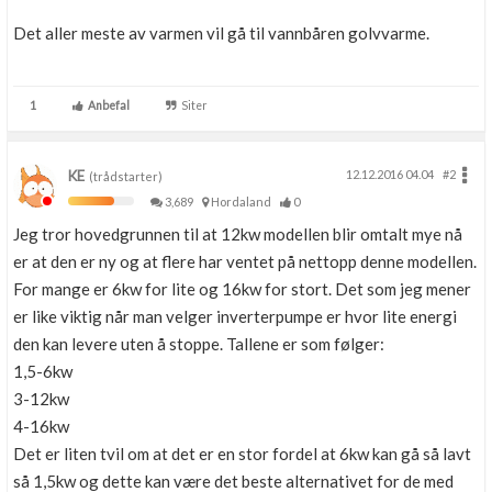
Det aller meste av varmen vil gå til vannbåren golvvarme.
1
Anbefal
Siter
KE
12.12.2016 04.04
#2
(trådstarter)
3,689
Hordaland
0
Jeg tror hovedgrunnen til at 12kw modellen blir omtalt mye nå
er at den er ny og at flere har ventet på nettopp denne modellen.
For mange er 6kw for lite og 16kw for stort. Det som jeg mener
er like viktig når man velger inverterpumpe er hvor lite energi
den kan levere uten å stoppe. Tallene er som følger:
1,5-6kw
3-12kw
4-16kw
Det er liten tvil om at det er en stor fordel at 6kw kan gå så lavt
så 1,5kw og dette kan være det beste alternativet for de med