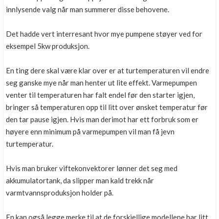
innlysende valg når man summerer disse behovene.
Det hadde vert interresant hvor mye pumpene støyer ved for
eksempel 5kw produksjon.
En ting dere skal være klar over er at turtemperaturen vil endre
seg ganske mye når man henter ut lite effekt. Varmepumpen
venter til temperaturen har falt endel før den starter igjen,
bringer så temperaturen opp til litt over ønsket temperatur før
den tar pause igjen. Hvis man derimot har ett forbruk som er
høyere enn minimum på varmepumpen vil man få jevn
turtemperatur.
Hvis man bruker viftekonvektorer lønner det seg med
akkumulatortank, da slipper man kald trekk når
varmtvannsproduksjon holder på.
En kan også legge merke til at de forskjellige modellene har litt