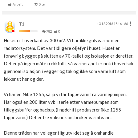
Anbefal
Siter
T1
13.12.2016 18.16
#6
782
0
Huset er i overkant av 300 m2. Vi har ikke gulvvarme men
radiatorsystem. Det var tidligere oljefyr i huset. Huset er
forøvrig bygget på slutten av 70-tallet og isolasjon er deretter.
Det er på ingen måte trekkfullt, så varmetapet er nok i hovedsak
gjennom isolasjon i vegger og tak og ikke som varm luft som
lekker ut her og der.
Vi har en Nibe 1255, så ja vi får tappevann fra varmepumpen.
Har også en 200 liter vvb i serie etter varmepumpen som
tilleggsbuffer og backup. (I nøddrift produserer ikke 1255
tappevann.) Det er tre voksne som bruker varmtvann.
Denne tråden har vel egentlig utviklet seg å omhandle