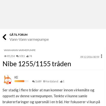
Last opp selv
Ta vare på fargekoder og kvitteringer
Verdi & økonomi
Din største investering
GÅ TIL FORUM
Vann-Vann varmepumpe
Finn håndverkere
Søk blant 9000 bedrifter
VANN-VANN VARMEPUMPE
85,214
1011
74
09.12.2016 00.59
Papirer som mangler
Nibe 1255/1155 tråden
Skaff dokumentasjon som mangler
Kundeservice
KE
Få svar på det du lurer på
3,689
Hordaland
1
Ser stadig i flere tråder at man kommer innom virkemåte og
Kom i gang med Boligmappa
oppsett av denne varmepumpen. Tenkte vi kunne samle
Se din bolig? Klikk her
brukererfaringer og spørsmål i en tråd. Her fokuserer vi kun på