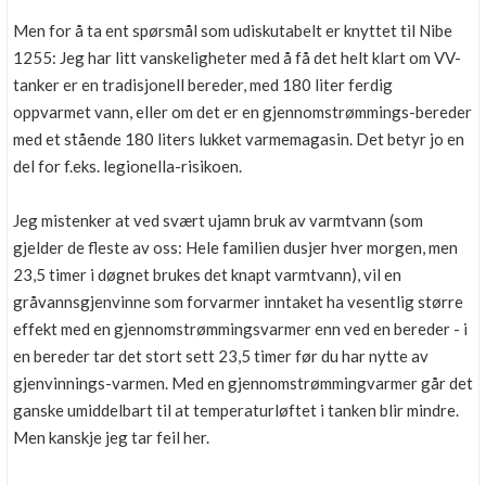
Men for å ta ent spørsmål som udiskutabelt er knyttet til Nibe
1255: Jeg har litt vanskeligheter med å få det helt klart om VV-
tanker er en tradisjonell bereder, med 180 liter ferdig
oppvarmet vann, eller om det er en gjennomstrømmings-bereder
med et stående 180 liters lukket varmemagasin. Det betyr jo en
del for f.eks. legionella-risikoen.
Jeg mistenker at ved svært ujamn bruk av varmtvann (som
gjelder de fleste av oss: Hele familien dusjer hver morgen, men
23,5 timer i døgnet brukes det knapt varmtvann), vil en
gråvannsgjenvinne som forvarmer inntaket ha vesentlig større
effekt med en gjennomstrømmingsvarmer enn ved en bereder - i
en bereder tar det stort sett 23,5 timer før du har nytte av
gjenvinnings-varmen. Med en gjennomstrømmingvarmer går det
ganske umiddelbart til at temperaturløftet i tanken blir mindre.
Men kanskje jeg tar feil her.