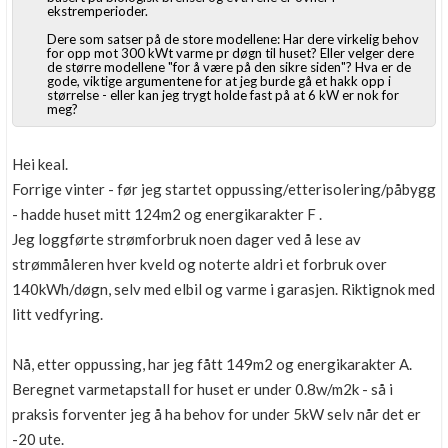
ekstremperioder.
Dere som satser på de store modellene: Har dere virkelig behov
for opp mot 300 kWt varme pr døgn til huset? Eller velger dere
de større modellene "for å være på den sikre siden"? Hva er de
gode, viktige argumentene for at jeg burde gå et hakk opp i
størrelse - eller kan jeg trygt holde fast på at 6 kW er nok for
meg?
Hei keal.
Forrige vinter - før jeg startet oppussing/etterisolering/påbygg
- hadde huset mitt 124m2 og energikarakter F .
Jeg loggførte strømforbruk noen dager ved å lese av
strømmåleren hver kveld og noterte aldri et forbruk over
140kWh/døgn, selv med elbil og varme i garasjen. Riktignok med
litt vedfyring.
Nå, etter oppussing, har jeg fått 149m2 og energikarakter A.
Beregnet varmetapstall for huset er under 0.8w/m2k - så i
praksis forventer jeg å ha behov for under 5kW selv når det er
-20 ute.