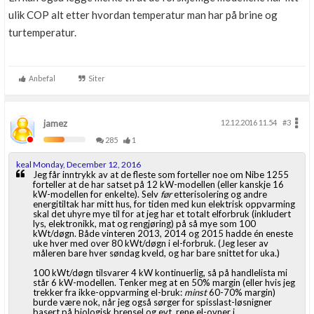
ulik COP alt etter hvordan temperatur man har på brine og
turtemperatur.
Anbefal
Siter
jamez
12.12.2016 11.54
#3
285
1
keal Monday, December 12, 2016
Jeg får inntrykk av at de fleste som forteller noe om Nibe 1255
forteller at de har satset på 12 kW-modellen (eller kanskje 16
kW-modellen for enkelte). Selv
før
etterisolering og andre
energitiltak har mitt hus, for tiden med kun elektrisk oppvarming
skal det uhyre mye til for at jeg har et totalt elforbruk (inkludert
lys, elektronikk, mat og rengjøring) på så mye som 100
kWt/døgn. Både vinteren 2013, 2014 og 2015 hadde én eneste
uke hver med over 80 kWt/døgn i el-forbruk. (Jeg leser av
måleren bare hver søndag kveld, og har bare snittet for uka.)
100 kWt/døgn tilsvarer 4 kW kontinuerlig, så på handlelista mi
står 6 kW-modellen. Tenker meg at en 50% margin (eller hvis jeg
trekker fra ikke-oppvarming el-bruk:
minst
60-70% margin)
burde være nok, når jeg også sørger for spisslast-løsnigner
basert på biologisk brensel og evt. rene el-ovner i