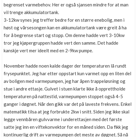
begrenset varmebehov. Her er også sjansen mindre for at man
vil trenge akkumulatortank.
3-12kw synes jeg treffer bedre for en større enebolig, men i
høst og vårsesongen kan en akkumulatortank være greit å ha
for å begrense start og stopp. Om denne hadde vert 3-10kw
tror jeg kjøpergruppen hadde vert den samme. Det hadde
kanskje vert mer ideelt med en 2-9kw pumpe.
November hadde noen kalde dager der temperaturen lå rundt
frysepunktet. Jeg har etter oppstart kun varmet opp en liten del
av boligen med varmepumpen, jeg har åpen trappeløsning og
stue i andre ettasje. Gulvet i stuen klarte ikke å opprettholde
temperaturen på nattestid, varmepumpen stoppet også 4-5
ganger i døgnet. Når den gikk var det på laveste frekvens. Enkel
matematikk tilsa at jeg forbrukte 2kw i snitt. Siden jeg ikke skal
legge vennbåren gulvvarme i underettasjen med det første
satte jeg inn en viftekonvektor for en måned siden. Da fikk jeg
kontinuerlig drift av varmepumpen det meste av døgnet. Så nå