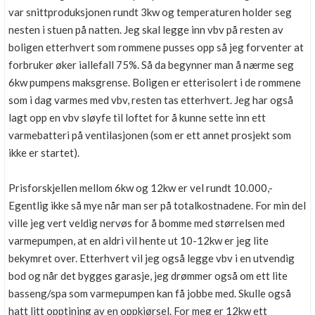
var snittproduksjonen rundt 3kw og temperaturen holder seg
nesten i stuen på natten. Jeg skal legge inn vbv på resten av
boligen etterhvert som rommene pusses opp så jeg forventer at
forbruker øker iallefall 75%. Så da begynner man å nærme seg
6kw pumpens maksgrense. Boligen er etterisolert i de rommene
som i dag varmes med vbv, resten tas etterhvert. Jeg har også
lagt opp en vbv sløyfe til loftet for å kunne sette inn ett
varmebatteri på ventilasjonen (som er ett annet prosjekt som
ikke er startet).
Prisforskjellen mellom 6kw og 12kw er vel rundt 10.000,-
Egentlig ikke så mye når man ser på totalkostnadene. For min del
ville jeg vert veldig nervøs for å bomme med størrelsen med
varmepumpen, at en aldri vil hente ut 10-12kw er jeg lite
bekymret over. Etterhvert vil jeg også legge vbv i en utvendig
bod og når det bygges garasje, jeg drømmer også om ett lite
basseng/spa som varmepumpen kan få jobbe med. Skulle også
hatt litt opptining av en oppkjørsel. For meg er 12kw ett