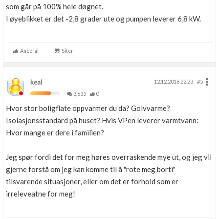
som går på 100% hele døgnet.
I øyeblikket er det -2,8 grader ute og pumpen leverer 6,8 kW.
Anbefal
Siter
keal
12.12.2016 22.23
#5
3,635
0
Hvor stor boligflate oppvarmer du da? Golvvarme?
Isolasjonsstandard på huset? Hvis VPen leverer varmtvann:
Hvor mange er dere i familien?
Jeg spør fordi det for meg høres overraskende mye ut, og jeg vil
gjerne forstå om jeg kan komme til å "rote meg borti"
tilsvarende situasjoner, eller om det er forhold som er
irreleveatne for meg!