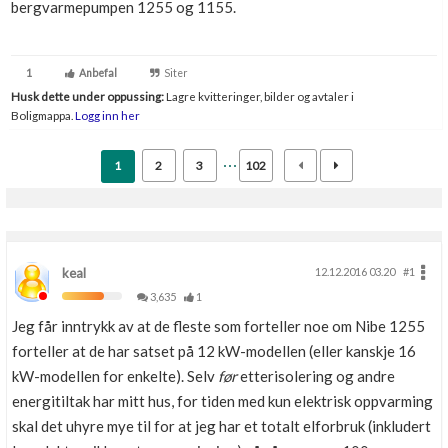
bergvarmepumpen 1255 og 1155.
Boligmappa+
Nytt
Få mer ut av Boligmappa
1
Anbefal
Siter
Husk dette under oppussing:
Lagre kvitteringer, bilder og avtaler i
Boligmappa.
Logg inn her
1
2
3
102
keal
12.12.2016 03.20
#1
3,635
1
Jeg får inntrykk av at de fleste som forteller noe om Nibe 1255
forteller at de har satset på 12 kW-modellen (eller kanskje 16
kW-modellen for enkelte). Selv
før
etterisolering og andre
energitiltak har mitt hus, for tiden med kun elektrisk oppvarming
skal det uhyre mye til for at jeg har et totalt elforbruk (inkludert