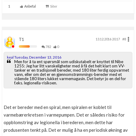
1
Anbefal
Siter
T1
13.12.2016 20.17
#8
782
0
keal Tuesday, December 13, 2016
Men for å ta ent spørsmål som udiskutabelt er knyttet til Nibe
1255: Jeg har litt vanskeligheter med å få det helt klart om VV-
tanker er en tradisjonell bereder, med 180 liter ferdig oppvarmet
vann, eller om det er en gjennomstrømmings-bereder med et
stående 180 liters lukket varmemagasin. Det betyr jo en del for
f.eks. legionella-risikoen.
Det er bereder med en spiral, men spiralen er koblet til
varmebærerkretsen i varmepumpen. Det er således risiko for
oppblomstring av legionella i berederen, men dette har
produsenten tenkt på. Det er mulig å ha en periodisk økning av