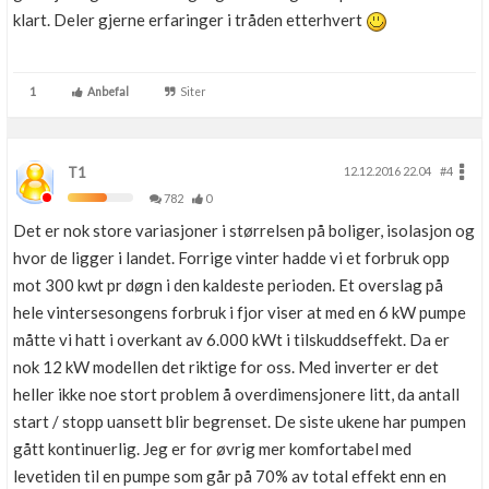
klart. Deler gjerne erfaringer i tråden etterhvert
1
Anbefal
Siter
T1
12.12.2016 22.04
#4
782
0
Det er nok store variasjoner i størrelsen på boliger, isolasjon og
hvor de ligger i landet. Forrige vinter hadde vi et forbruk opp
mot 300 kwt pr døgn i den kaldeste perioden. Et overslag på
hele vintersesongens forbruk i fjor viser at med en 6 kW pumpe
måtte vi hatt i overkant av 6.000 kWt i tilskuddseffekt. Da er
nok 12 kW modellen det riktige for oss. Med inverter er det
heller ikke noe stort problem å overdimensjonere litt, da antall
start / stopp uansett blir begrenset. De siste ukene har pumpen
gått kontinuerlig. Jeg er for øvrig mer komfortabel med
levetiden til en pumpe som går på 70% av total effekt enn en