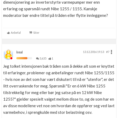
dimensjonering av inverterstyrte varmepumper mer enn
erfaring og spørsmål rundt Nibe 1255 / 1155. Kanskje
moderator bør endre tittel på tråden eller flytte innleggene?
Anbefal
Siter
keal
13.12.2016 19.13
#7
3,635
1
Jeg tolket intensjonen bak tråden som å dekke alt som er knyttet
til erfaringer, problemer og anbefalinger rundt Nibe 1255/1155
- hvis noe av det som har vært diskutert tll nå er "utenfor", er det
litt overraskende for meg. Spørsmål "Er en 6 kW Nibe 1255
tilstrekkelig for meg eller bør jeg satse på en 12 kW Nibe
1255?" gjelder spesielt valget mellom disse to, og de som har en
av disse modellene vet noe om hvordan de oppfører seg ved lavt
varmebehov, i sprengkulde med stor belastning osv.