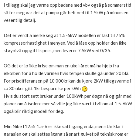
I tillegg skal jeg varme opp badene med vbv også på sommerstid
så for meg var det at pumpa går helt ned til 1.5kW på minum en
vesentlig detalj.
Det er verdt å merke seg at 1.5-6kW modellen er låst til 75%
kompressorhastighet i menyen. Ved å låse opp holder den ikke
støynivå oppgitt i specs, men leverer 7.5kW ved 0/35.
OG det er jo ikke krise om man en uke i året må ha hjelp fra
elkolben for å holde varmen hvis tempen skulle gå under 20 blå.
For prisdifferansen på 10 000kr kan du kjøre 2kW tillegsvarme i
ca 30 uker gitt 1kr besparelse per kWh
Hvis du stort sett bruker under 100kWh per døgn nå og går med
planer om å isolere mer så ville jeg ikke vært i tvil om at 1.5-6kW
også blir riktig modell for deg.
Min Nibe f1255 1.5-6 er ikke satt igang enda, men står klar i
garasjen og skal settes igang så snart gulvet på teknisk rom er