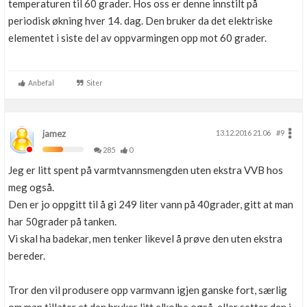
temperaturen til 60 grader. Hos oss er denne innstilt på
periodisk økning hver 14. dag. Den bruker da det elektriske
elementet i siste del av oppvarmingen opp mot 60 grader.
Anbefal
Siter
jamez
13.12.2016 21.06
#9
285
0
Jeg er litt spent på varmtvannsmengden uten ekstra VVB hos
meg også.
Den er jo oppgitt til å gi 249 liter vann på 40grader, gitt at man
har 50grader på tanken.
Vi skal ha badekar, men tenker likevel å prøve den uten ekstra
bereder.
Tror den vil produsere opp varmvann igjen ganske fort, særlig