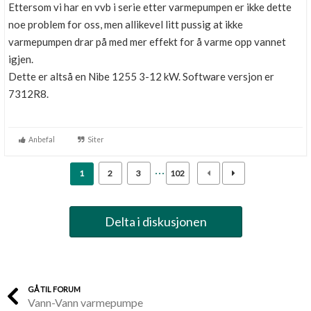
Ettersom vi har en vvb i serie etter varmepumpen er ikke dette
noe problem for oss, men allikevel litt pussig at ikke
varmepumpen drar på med mer effekt for å varme opp vannet
igjen.
Dette er altså en Nibe 1255 3-12 kW. Software versjon er
7312R8.
Anbefal
Siter
1
2
3
102
Delta i diskusjonen
GÅ TIL FORUM
Vann-Vann varmepumpe