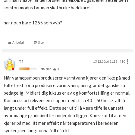
om man tillater at den bruker litt elkolbe også, eller setter den i
komfortmodus før man skal bruke badekaret.
har noen bare 1255 som vvb?
Anbefal
Siter
T1
13.12.2016 21.13
#10
782
0
Når varmepumpen produserer varmtvann kjører den ikke på med
full effekt for å produsere varmtvann, men gjør det ganske så
bedagelig. Midlertidig luksus er av og komfortstilling er normal.
Kompressorfrekvensen dropper ned til ca 40 – 50 hertz, altså
langt under full effekt. Dette ser ut til å være tilfelle uansett
hvor mange gradminutter under den ligger. Kan se ut til at den
kjører på med litt mer effekt når temperaturen i berederen
synker, men langt unna full effekt.