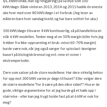
lys, elektronikk, mat og rengjøring) på så mye som 100
kWt/døgn. Både vinteren 2013, 2014 og 2015 hadde én eneste
uke hver med over 80 kWt/døgn i el-forbruk. (Jeg leser av
måleren bare hver søndag kveld, og har bare snittet for uka.)
100 kWt/døgn tilsvarer 4 kW kontinuerlig, så på handlelista mi
står 6 kW-modellen. Tenker meg at en 50% margin (eller hvis jeg
trekker fra ikke-oppvarming el-bruk:
minst
60-70% margin)
burde være nok, når jeg også sørger for spisslast-løsnigner
basert på biologisk brensel og evt. rene el-ovner i
ekstremperioder.
Dere som satser på de store modellene: Har dere virkelig behov
for opp mot 300 kWt varme pr døgn til huset? Eller velger dere
de større modellene "for å være på den sikre siden"? Hva er de
gode, viktige argumentene for at jeg burde gå et hakk opp i
størrelse - eller kan jeg trygt holde fast på at 6 kW er nok for
meg?