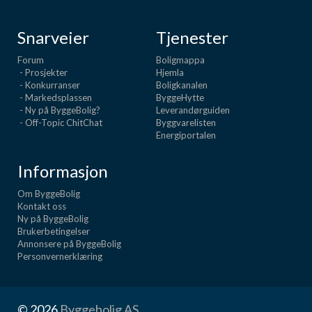
Snarveier
Tjenester
Forum
Boligmappa
- Prosjekter
Hjemla
- Konkurranser
Boligkanalen
- Markedsplassen
ByggeHytte
- Ny på ByggeBolig?
Leverandørguiden
- Off-Topic ChitChat
Byggvarelisten
Energiportalen
Informasjon
Om ByggeBolig
Kontakt oss
Ny på ByggeBolig
Brukerbetingelser
Annonsere på ByggeBolig
Personvernerklæring
© 2026
Byggebolig AS