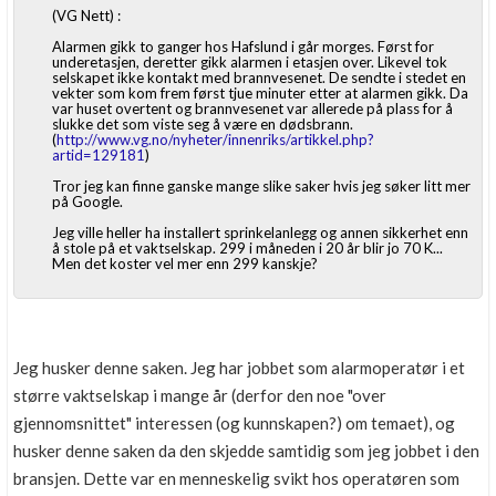
(VG Nett) :
Alarmen gikk to ganger hos Hafslund i går morges. Først for
underetasjen, deretter gikk alarmen i etasjen over. Likevel tok
selskapet ikke kontakt med brannvesenet. De sendte i stedet en
vekter som kom frem først tjue minuter etter at alarmen gikk. Da
var huset overtent og brannvesenet var allerede på plass for å
slukke det som viste seg å være en dødsbrann.
(
http://www.vg.no/nyheter/innenriks/artikkel.php?
artid=129181
)
Tror jeg kan finne ganske mange slike saker hvis jeg søker litt mer
på Google.
Jeg ville heller ha installert sprinkelanlegg og annen sikkerhet enn
å stole på et vaktselskap. 299 i måneden i 20 år blir jo 70 K...
Men det koster vel mer enn 299 kanskje?
Jeg husker denne saken. Jeg har jobbet som alarmoperatør i et
større vaktselskap i mange år (derfor den noe "over
gjennomsnittet" interessen (og kunnskapen?) om temaet), og
husker denne saken da den skjedde samtidig som jeg jobbet i den
bransjen. Dette var en menneskelig svikt hos operatøren som