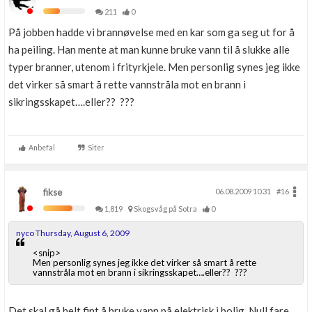
211
0
På jobben hadde vi brannøvelse med en kar som ga seg ut for å
ha peiling. Han mente at man kunne bruke vann til å slukke alle
typer branner, utenom i frityrkjele. Men personlig synes jeg ikke
det virker så smart å rette vannstråla mot en brann i
sikringsskapet….eller?? ???
Anbefal
Siter
fikse
06.08.2009 10.31
#16
1,819
Skogsvåg på Sotra
0
nyco Thursday, August 6, 2009
<snip>
Men personlig synes jeg ikke det virker så smart å rette
vannstråla mot en brann i sikringsskapet….eller?? ???
Det skal gå helt fint å bruke vann på elektrisk i bolig. Null fare