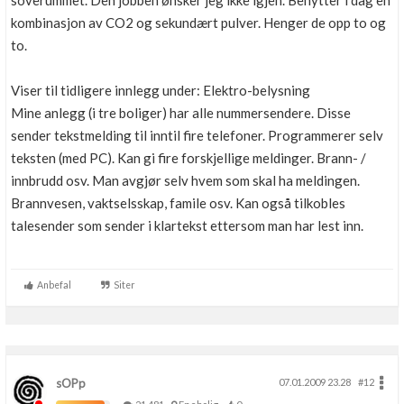
soverummet. Den jobben ønsker jeg ikke igjen. Benytter i dag en
Boligmappa+
kombinasjon av CO2 og sekundært pulver. Henger de opp to og
Nytt
Få mer ut av Boligmappa
to.
Viser til tidligere innlegg under: Elektro-belysning
Mine anlegg (i tre boliger) har alle nummersendere. Disse
sender tekstmelding til inntil fire telefoner. Programmerer selv
teksten (med PC). Kan gi fire forskjellige meldinger. Brann- /
innbrudd osv. Man avgjør selv hvem som skal ha meldingen.
Brannvesen, vaktselsskap, famile osv. Kan også tilkobles
talesender som sender i klartekst ettersom man har lest inn.
Anbefal
Siter
sOPp
07.01.2009 23.28
#12