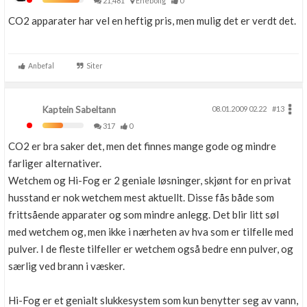
21,481
Enebolig
0
CO2 apparater har vel en heftig pris, men mulig det er verdt det.
Anbefal
Siter
Kaptein Sabeltann
08.01.2009 02.22
#13
317
0
CO2 er bra saker det, men det finnes mange gode og mindre
farliger alternativer.
Wetchem og Hi-Fog er 2 geniale løsninger, skjønt for en privat
husstand er nok wetchem mest aktuellt. Disse fås både som
frittsående apparater og som mindre anlegg. Det blir litt søl
med wetchem og, men ikke i nærheten av hva som er tilfelle med
pulver. I de fleste tilfeller er wetchem også bedre enn pulver, og
særlig ved brann i væsker.
Hi-Fog er et genialt slukkesystem som kun benytter seg av vann,