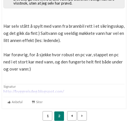
visstnok, uten at jeg selv har prøvd.
Har selv stått å spylt med vann fra brannbil rett i et sikringsskap,
og det gikk da fint:) Saltvann og veeldig møkkete vann har vel en
litt annen effekt (les: ledende).
Har forøvrig, for å sjekke hvor robust en pc var, stappet en pc
ned i et stort kar med vann, og den fungerte helt fint både under
og over vann:)
Signatur
http://byggreisdeg.blogspot.com/
Anbefal
Siter
1
2