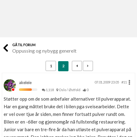
Last opp selv
Ta vare på fargekoder og kvitteringer
Verdi & økonomi
Din største investering
GÅ TIL FORUM
Oppussing og nybygg generelt
Finn håndverkere
Søk blant 9000 bedrifter
1
2
Papirer som mangler
Skaff dokumentasjon som mangler
akeleie
07.01.2009 23.05
#11
1,118
Oslo / Østfold
0
Kundeservice
Støtter opp om de som anbefaler alternativer til pulverapparat.
Få svar på det du lurer på
Har en gang måttet bruke det i bilen pga sveisearbeider. Dette
er vel over tjue år siden, men finner fortsatt pulver rundt om.
Kom i gang med Boligmappa
Bilen er en -68er og gjennomgår nå fullstendig restaurering.
Se din bolig? Klikk her
Junior var bare en tre-fire år da han utløste et pulverapparat på