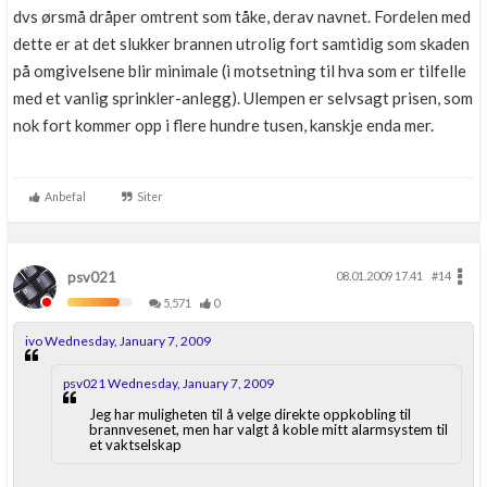
dvs ørsmå dråper omtrent som tåke, derav navnet. Fordelen med
dette er at det slukker brannen utrolig fort samtidig som skaden
på omgivelsene blir minimale (i motsetning til hva som er tilfelle
med et vanlig sprinkler-anlegg). Ulempen er selvsagt prisen, som
nok fort kommer opp i flere hundre tusen, kanskje enda mer.
Anbefal
Siter
psv021
08.01.2009 17.41
#14
5,571
0
ivo Wednesday, January 7, 2009
psv021 Wednesday, January 7, 2009
Jeg har muligheten til å velge direkte oppkobling til
brannvesenet, men har valgt å koble mitt alarmsystem til
et vaktselskap