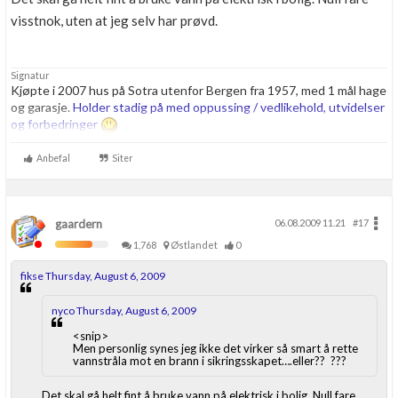
visstnok, uten at jeg selv har prøvd.
Signatur
Kjøpte i 2007 hus på Sotra utenfor Bergen fra 1957, med 1 mål hage
og garasje.
Holder stadig på med oppussing / vedlikehold, utvidelser
og forbedringer
Anbefal
Siter
gaardern
06.08.2009 11.21
#17
1,768
Østlandet
0
fikse Thursday, August 6, 2009
nyco Thursday, August 6, 2009
<snip>
Men personlig synes jeg ikke det virker så smart å rette
vannstråla mot en brann i sikringsskapet….eller?? ???
Det skal gå helt fint å bruke vann på elektrisk i bolig. Null fare