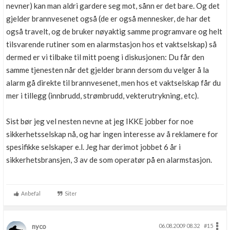
nevner) kan man aldri gardere seg mot, sånn er det bare. Og det
gjelder brannvesenet også (de er også mennesker, de har det
også travelt, og de bruker nøyaktig samme programvare og helt
tilsvarende rutiner som en alarmstasjon hos et vaktselskap) så
dermed er vi tilbake til mitt poeng i diskusjonen: Du får den
samme tjenesten når det gjelder brann dersom du velger å la
alarm gå direkte til brannvesenet, men hos et vaktselskap får du
mer i tillegg (innbrudd, strømbrudd, vekterutrykning, etc).
Sist bør jeg vel nesten nevne at jeg IKKE jobber for noe
sikkerhetsselskap nå, og har ingen interesse av å reklamere for
spesifikke selskaper e.l. Jeg har derimot jobbet 6 år i
sikkerhetsbransjen, 3 av de som operatør på en alarmstasjon.
Anbefal
Siter
nyco
06.08.2009 08.32
#15