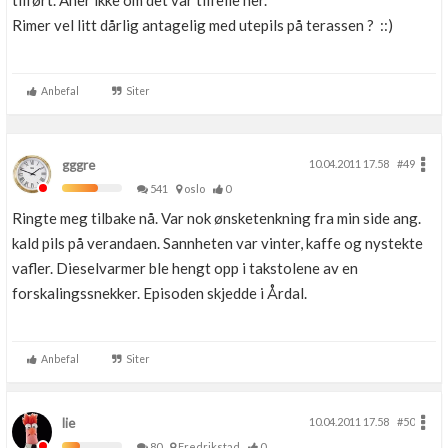
tilført. Aner ikke om det var tilfelle her.
Rimer vel litt dårlig antagelig med utepils på terassen ? ::)
Anbefal
Siter
gggre
10.04.2011 17.58
#49
541
oslo
0
Ringte meg tilbake nå. Var nok ønsketenkning fra min side ang.
kald pils på verandaen. Sannheten var vinter, kaffe og nystekte
vafler. Dieselvarmer ble hengt opp i takstolene av en
forskalingssnekker. Episoden skjedde i Årdal.
Anbefal
Siter
lie
10.04.2011 17.58
#50
80
Fredrikstad
0