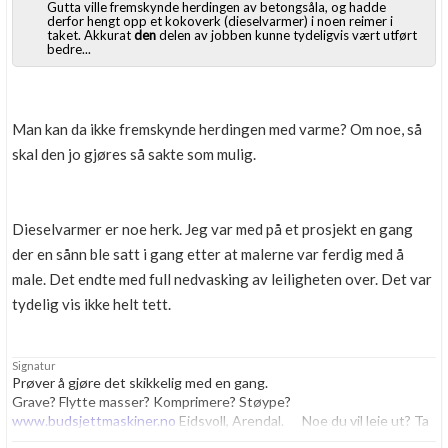
Gutta ville fremskynde herdingen av betongsåla, og hadde
derfor hengt opp et kokoverk (dieselvarmer) i noen reimer i
taket. Akkurat
den
delen av jobben kunne tydeligvis vært utført
bedre...
Man kan da ikke fremskynde herdingen med varme? Om noe, så
skal den jo gjøres så sakte som mulig.
Dieselvarmer er noe herk. Jeg var med på et prosjekt en gang
der en sånn ble satt i gang etter at malerne var ferdig med å
male. Det endte med full nedvasking av leiligheten over. Det var
tydelig vis ikke helt tett.
Signatur
Prøver å gjøre det skikkelig med en gang.
Grave? Flytte masser? Komprimere? Støype?
www.budsjettmaskiner.no
Eidsvoll, Arendal. Noe du vil leie ut? Ta
kontakt, vi har plass til flere.