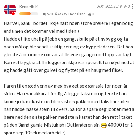
Kenneth R
09.04.2011 23.49
#43
570
Askøy-Hordaland
0
Har vel, bank i bordet, ikkje hatt noen store brølere i egen bolig
enda men det kommer vel med tiden:)
Hadde et lite uhell på jobb en gang, skulle på et nybygg og ta
noen mål og ble sendt i riktig retning av byggelederen. Det han
glemte å informere om var at flisene i gangen nettopp var lagt.
Kan vel trygt si at flisleggeren ikkje var spesielt fornøyd med at
eg hadde gått over gulvet og flyttet på en haug med fliser.
Faren til en god venn av meg bygget seg garasje for noen år
siden. Han var akkurat ferdig å legge takstein og tenkte han
kunne jo bare kaste ned den siste 5 pakken med takstein siden
han hadde masse stein til overs. Så for å spare seg jobben med å
bære ned den siste pakken med stein kastet han den rett i taket
på den 3mnd gamle Mistubishi Outlanderen sin
40000 for å
spare seg 10sek med arbeid ::)