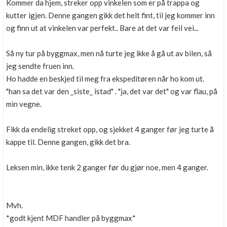
Kommer da hjem, streker opp vinkelen som er på trappa og
kutter igjen. Denne gangen gikk det helt fint, til jeg kommer inn
og finn ut at vinkelen var perfekt.. Bare at det var feil vei...
Så ny tur på byggmax, men nå turte jeg ikke å gå ut av bilen, så
jeg sendte fruen inn.
Ho hadde en beskjed til meg fra ekspeditøren når ho kom ut.
"han sa det var den _siste_ istad" . "ja, det var det" og var flau, på
min vegne.
Fikk da endelig streket opp, og sjekket 4 ganger før jeg turte å
kappe til. Denne gangen, gikk det bra.
Leksen min, ikke tenk 2 ganger før du gjør noe, men 4 ganger.
Mvh.
*godt kjent MDF handler på byggmax*