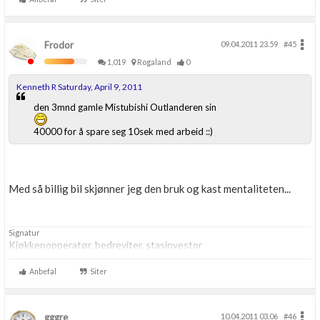
Frodor
09.04.2011 23.59
#45
1,019
Rogaland
0
Kenneth R Saturday, April 9, 2011
den 3mnd gamle Mistubishi Outlanderen sin
40000 for å spare seg 10sek med arbeid ::)
Med så billig bil skjønner jeg den bruk og kast mentaliteten...
Signatur
Kjøkkenopperatør, bedreviter, stasinvestor
Anbefal
Siter
gggre
10.04.2011 03.06
#46