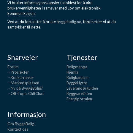
Vi bruker informasjonskapsler (cookies) for å øke
brukervennligheten i samsvar med Lov om elektronisk
kommunikasjon.
Ved at du fortsetter å bruke
byggebolig.no
, forutsetter vi at du
samtykker til dette.
Snarveier
Tjenester
Forum
Boligmappa
- Prosjekter
Hjemla
- Konkurranser
Boligkanalen
- Markedsplassen
ByggeHytte
- Ny på ByggeBolig?
Leverandørguiden
- Off-Topic ChitChat
Byggvarelisten
Energiportalen
Informasjon
Om ByggeBolig
Kontakt oss