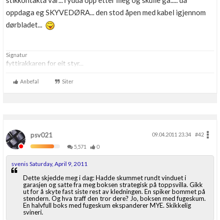
stikkontakta var... rydda opp etter meg og skulle gå..... då
Boligmappa+
oppdaga eg SKYVEDØRA... den stod åpen med kabel igjennom
Nytt
Få mer ut av Boligmappa
dørbladet...
Signatur
fyttirakkaren for eit styr...
Anbefal
Siter
psv021
09.04.2011 23.34
#42
5,571
0
svenis Saturday, April 9, 2011
Dette skjedde meg i dag: Hadde skummet rundt vinduet i
garasjen og satte fra meg boksen strategisk på toppsvilla. Gikk
ut for å skyte fast siste rest av kledningen. En spiker bommet på
stendern. Og hva traff den tror dere? Jo, boksen med fugeskum.
En halvfull boks med fugeskum ekspanderer MYE. Skikkelig
svineri.