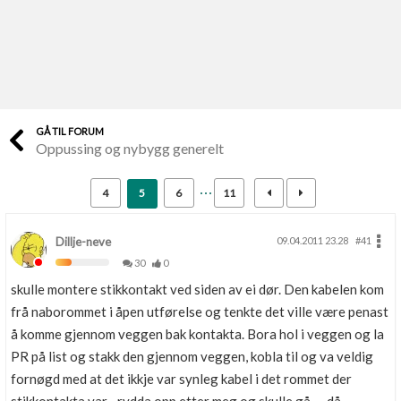
Last opp selv
Ta vare på fargekoder og kvitteringer
Verdi & økonomi
Din største investering
GÅ TIL FORUM
Oppussing og nybygg generelt
Finn håndverkere
Søk blant 9000 bedrifter
4
5
6
11
Papirer som mangler
Skaff dokumentasjon som mangler
Dillje-neve
09.04.2011 23.28
#41
30
0
Kundeservice
skulle montere stikkontakt ved siden av ei dør. Den kabelen kom
Få svar på det du lurer på
frå naborommet i åpen utførelse og tenkte det ville være penast
å komme gjennom veggen bak kontakta. Bora hol i veggen og la
Kom i gang med Boligmappa
PR på list og stakk den gjennom veggen, kobla til og va veldig
Se din bolig? Klikk her
fornøgd med at det ikkje var synleg kabel i det rommet der