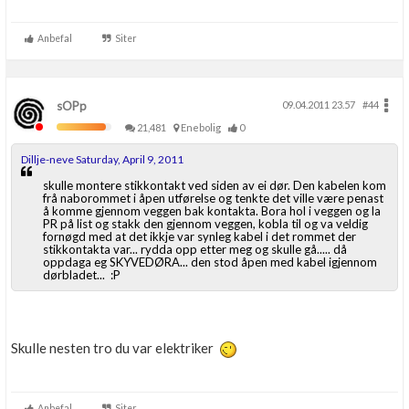
Anbefal
Siter
sOPp
09.04.2011 23.57
#44
21,481
Enebolig
0
Dillje-neve Saturday, April 9, 2011
skulle montere stikkontakt ved siden av ei dør. Den kabelen kom
frå naborommet i åpen utførelse og tenkte det ville være penast
å komme gjennom veggen bak kontakta. Bora hol i veggen og la
PR på list og stakk den gjennom veggen, kobla til og va veldig
fornøgd med at det ikkje var synleg kabel i det rommet der
stikkontakta var... rydda opp etter meg og skulle gå..... då
oppdaga eg SKYVEDØRA... den stod åpen med kabel igjennom
dørbladet... :P
Skulle nesten tro du var elektriker
Anbefal
Siter