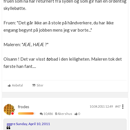
fruen som nå har returnert fra syden og som gir han en ordentlig
skyllebøtte.
Fruen: "Det går ikke an å stole på håndverkere, du har ikke
engang begynt på jobben mens jeg var borte..."
Maleren: "ÆÆ, HÆÆ ?"
Oisann ! Det var visst
to
bad i den leiligheten. Maleren tok det
første han fant....
Anbefal
Siter
frodes
10.04.2011 12.49
#47
10,486
Akershus
0
gggre Sunday, April 10, 2011