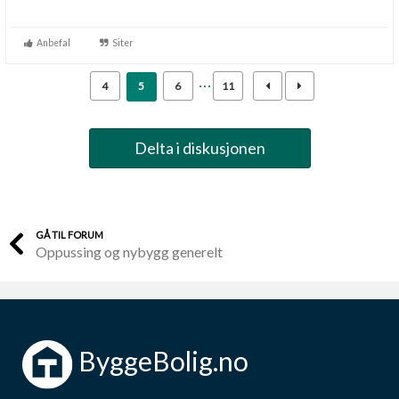
Anbefal
Siter
4
5
6
11
Delta i diskusjonen
GÅ TIL FORUM
Oppussing og nybygg generelt
ByggeBolig.no