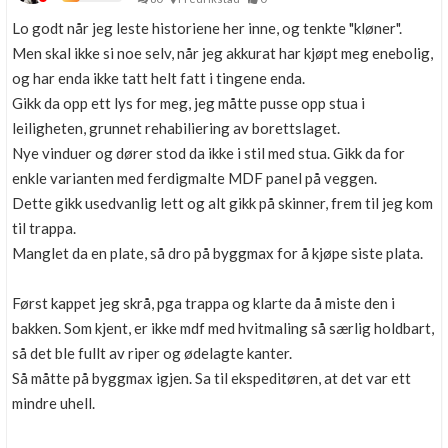
Lo godt når jeg leste historiene her inne, og tenkte "kløner".
Men skal ikke si noe selv, når jeg akkurat har kjøpt meg enebolig,
og har enda ikke tatt helt fatt i tingene enda.
Gikk da opp ett lys for meg, jeg måtte pusse opp stua i
leiligheten, grunnet rehabiliering av borettslaget.
Nye vinduer og dører stod da ikke i stil med stua. Gikk da for
enkle varianten med ferdigmalte MDF panel på veggen.
Dette gikk usedvanlig lett og alt gikk på skinner, frem til jeg kom
til trappa.
Manglet da en plate, så dro på byggmax for å kjøpe siste plata.
Først kappet jeg skrå, pga trappa og klarte da å miste den i
bakken. Som kjent, er ikke mdf med hvitmaling så særlig holdbart,
så det ble fullt av riper og ødelagte kanter.
Så måtte på byggmax igjen. Sa til ekspeditøren, at det var ett
mindre uhell.