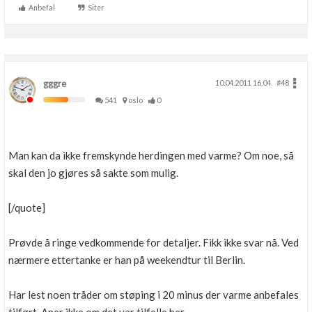
Anbefal
Siter
gggre
10.04.2011 16.04
#48
541
oslo
0
Man kan da ikke fremskynde herdingen med varme? Om noe, så
skal den jo gjøres så sakte som mulig.
[/quote]
Prøvde å ringe vedkommende for detaljer. Fikk ikke svar nå. Ved
nærmere ettertanke er han på weekendtur til Berlin.
Har lest noen tråder om støping i 20 minus der varme anbefales