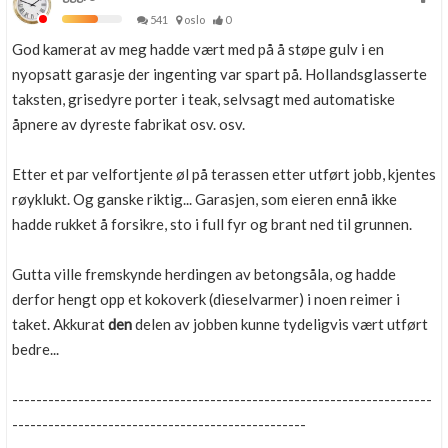
541
oslo
0
God kamerat av meg hadde vært med på å støpe gulv i en
nyopsatt garasje der ingenting var spart på. Hollandsglasserte
taksten, grisedyre porter i teak, selvsagt med automatiske
åpnere av dyreste fabrikat osv. osv.
Etter et par velfortjente øl på terassen etter utført jobb, kjentes
røyklukt. Og ganske riktig... Garasjen, som eieren ennå ikke
hadde rukket å forsikre, sto i full fyr og brant ned til grunnen.
Gutta ville fremskynde herdingen av betongsåla, og hadde
derfor hengt opp et kokoverk (dieselvarmer) i noen reimer i
taket. Akkurat
den
delen av jobben kunne tydeligvis vært utført
bedre...
----------------------------------------------------------------------
-------------------------------------------------