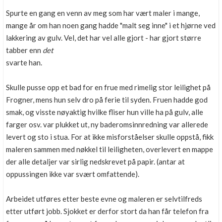
Spurte en gang en venn av meg som har vært maler i mange,
mange år om han noen gang hadde "malt seg inne" i et hjørne ved
lakkering av gulv. Vel, det har vel alle gjort - har gjort større
tabber enn
det
svarte han.
Skulle pusse opp et bad for en frue med rimelig stor leilighet på
Frogner, mens hun selv dro på ferie til syden. Fruen hadde god
smak, og visste nøyaktig hvilke fliser hun ville ha på gulv, alle
farger osv. var plukket ut, ny baderomsinnredning var allerede
levert og sto i stua. For at ikke misforståelser skulle oppstå, fikk
maleren sammen med nøkkel til leiligheten, overlevert en mappe
der alle detaljer var sirlig nedskrevet på papir. (antar at
oppussingen ikke var svært omfattende).
Arbeidet utføres etter beste evne og maleren er selvtilfreds
etter utført jobb. Sjokket er derfor stort da han får telefon fra