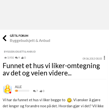
Last opp selv
Ta vare på fargekoder og kvitteringer
Verdi & økonomi
Din største investering
GÅ TIL FORUM
Byggebudsjett & Anbud
Finn håndverkere
Søk blant 9000 bedrifter
BYGGEBUDSJETT & ANBUD
5,950
9
0
09.06.2013 00.05
Papirer som mangler
Funnet et hus vi liker-omtegning
Skaff dokumentasjon som mangler
av det og veien videre...
Kundeservice
Få svar på det du lurer på
ALLE
7
0
Kom i gang med Boligmappa
Vi har da funnet et hus vi liker begge to
. Vi ønsker å gjøre
Se din bolig? Klikk her
det lenger og forandre noe på det. Hvordan gjør vi det? Vil ikke