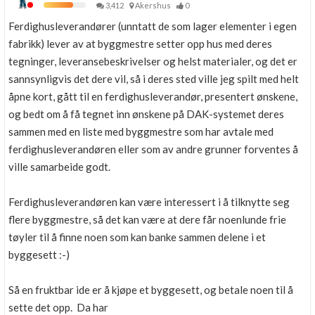
3,412
Akershus
0
Ferdighusleverandører (unntatt de som lager elementer i egen
fabrikk) lever av at byggmestre setter opp hus med deres
tegninger, leveransebeskrivelser og helst materialer, og det er
sannsynligvis det dere vil, så i deres sted ville jeg spilt med helt
åpne kort, gått til en ferdighusleverandør, presentert ønskene,
og bedt om å få tegnet inn ønskene på DAK-systemet deres
sammen med en liste med byggmestre som har avtale med
ferdighusleverandøren eller som av andre grunner forventes å
ville samarbeide godt.
Ferdighusleverandøren kan være interessert i å tilknytte seg
flere byggmestre, så det kan være at dere får noenlunde frie
tøyler til å finne noen som kan banke sammen delene i et
byggesett :-)
Så en fruktbar ide er å kjøpe et byggesett, og betale noen til å
sette det opp. Da har