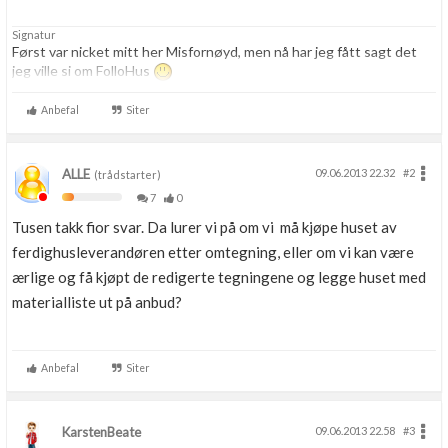
Signatur
Først var nicket mitt her Misfornøyd, men nå har jeg fått sagt det
jeg ville si om FolloHus
Anbefal
Siter
ALLE
09.06.2013 22.32
#2
(trådstarter)
7
0
Tusen takk fior svar. Da lurer vi på om vi må kjøpe huset av
ferdighusleverandøren etter omtegning, eller om vi kan være
ærlige og få kjøpt de redigerte tegningene og legge huset med
materialliste ut på anbud?
Anbefal
Siter
KarstenBeate
09.06.2013 22.58
#3