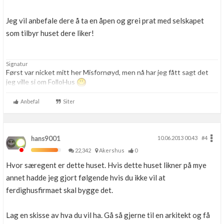
Jeg vil anbefale dere å ta en åpen og grei prat med selskapet
som tilbyr huset dere liker!
Signatur
Først var nicket mitt her Misfornøyd, men nå har jeg fått sagt det
jeg ville si om FolloHus
Anbefal
Siter
hans9001
10.06.2013 00.43
#4
22,342
Akershus
0
Hvor særegent er dette huset. Hvis dette huset likner på mye
annet hadde jeg gjort følgende hvis du ikke vil at
ferdighusfirmaet skal bygge det.
Lag en skisse av hva du vil ha. Gå så gjerne til en arkitekt og få