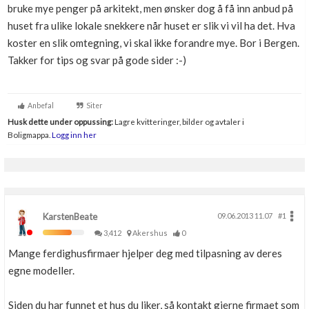
bruke mye penger på arkitekt, men ønsker dog å få inn anbud på
Boligmappa+
huset fra ulike lokale snekkere når huset er slik vi vil ha det. Hva
Nytt
Få mer ut av Boligmappa
koster en slik omtegning, vi skal ikke forandre mye. Bor i Bergen.
Takker for tips og svar på gode sider :-)
Anbefal
Siter
Husk dette under oppussing:
Lagre kvitteringer, bilder og avtaler i
Boligmappa.
Logg inn her
KarstenBeate
09.06.2013 11.07
#1
3,412
Akershus
0
Mange ferdighusfirmaer hjelper deg med tilpasning av deres
egne modeller.
Siden du har funnet et hus du liker, så kontakt gjerne firmaet som