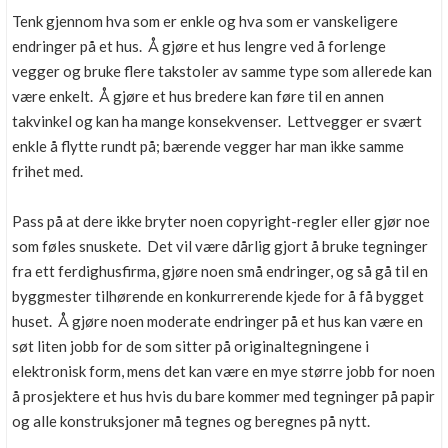
Tenk gjennom hva som er enkle og hva som er vanskeligere
endringer på et hus. Å gjøre et hus lengre ved å forlenge
vegger og bruke flere takstoler av samme type som allerede kan
være enkelt. Å gjøre et hus bredere kan føre til en annen
takvinkel og kan ha mange konsekvenser. Lettvegger er svært
enkle å flytte rundt på; bærende vegger har man ikke samme
frihet med.
Pass på at dere ikke bryter noen copyright-regler eller gjør noe
som føles snuskete. Det vil være dårlig gjort å bruke tegninger
fra ett ferdighusfirma, gjøre noen små endringer, og så gå til en
byggmester tilhørende en konkurrerende kjede for å få bygget
huset. Å gjøre noen moderate endringer på et hus kan være en
søt liten jobb for de som sitter på originaltegningene i
elektronisk form, mens det kan være en mye større jobb for noen
å prosjektere et hus hvis du bare kommer med tegninger på papir
og alle konstruksjoner må tegnes og beregnes på nytt.