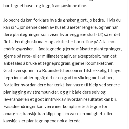
har tegnet huset og legg fram ønskene dine.
Jo bedre du kan forklare hva du ønsker gjort, jo bedre. Hvis du
kan si "Gjør denne delen av huset 3 meter lengere, og her har
dere plantegninger som viser hvor veggene skal stå", så er det
flott. Ferdighusfirmaer og arkitekter har rutine på å ta imot
endringsønsker. Håndtegnede, gjerne målsatte plantegninger,
gjerne på rute- eller millimeterpapir, er akseptabelt, men det
anbefales å bruke et tegneprogram, gjerne Roomsketcher.
Gratisversjonen fra Roomsketcher.com er tilstrekkelig til mye.
Tegn inn møbler også; det er en god forsikring mot tabber,
forteller hvordan dere har tenkt, kan være til hjelp ved senere
planlegging av strømpunkter, og gir både dere selv og
leverandøren et godt inntrykk av hvordan resultatet kan bli.
Fasadeendringer kan være mer kompliserte å tegne for
amatører; kanskje kan klipp-og-lim være en mulighet, eller
kanskje sier plantegningene nok allerede.