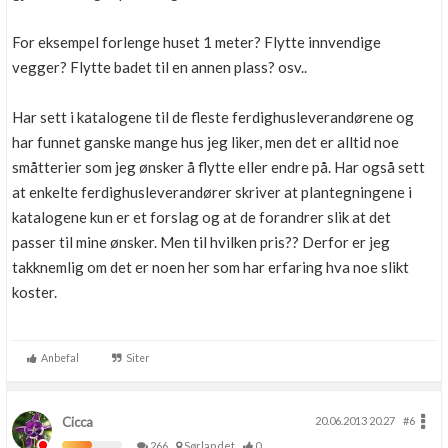
For eksempel forlenge huset 1 meter? Flytte innvendige
vegger? Flytte badet til en annen plass? osv..
Har sett i katalogene til de fleste ferdighusleverandørene og
har funnet ganske mange hus jeg liker, men det er alltid noe
småtterier som jeg ønsker å flytte eller endre på. Har også sett
at enkelte ferdighusleverandører skriver at plantegningene i
katalogene kun er et forslag og at de forandrer slik at det
passer til mine ønsker. Men til hvilken pris?? Derfor er jeg
takknemlig om det er noen her som har erfaring hva noe slikt
koster.
Anbefal
Siter
Cicca
20.06.2013 20.27
#6
266
Sørlandet
0