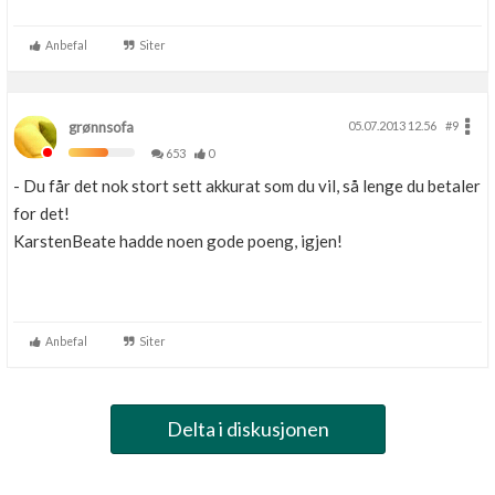
Anbefal
Siter
grønnsofa
05.07.2013 12.56
#9
653
0
- Du får det nok stort sett akkurat som du vil, så lenge du betaler
for det!
KarstenBeate hadde noen gode poeng, igjen!
Anbefal
Siter
Delta i diskusjonen