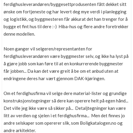
ferdighusleverandøren/byggesettprodusenten fått dekket sitt
ønske om fortjeneste og har levert deg mye verdi i planlegging
og logistikk, og byggmesteren får akkurat det han trenger for å
bygge et fint hus til dere :-) Hiba-hus og flere andre foretrekker
denne modellen.
Noen ganger vil selgeren/representanten for
ferdighusleverandøren være byggmester selv, og ikke ha lyst på
å gjøre jobb som kan føre til at en konkurrerende byggmester
får jobben... Da kan det være greit å be om et anbud uten at
endringene deres har vært gjennom DAK-kjøringen.
Om et ferdighusfirma vil selge dere material-lister og grundige
konstruksjonstegninger så dere kan operere helt på egen hånd...
Det ville jeg ikke være så sikker på... Detaljtegninger kan være
litt av verdien og sjelen i et ferdighusfirma... Men det finnes jo
andre selskaper som opererer slik, som Boligkatalogen.no og
andre arkitekter.