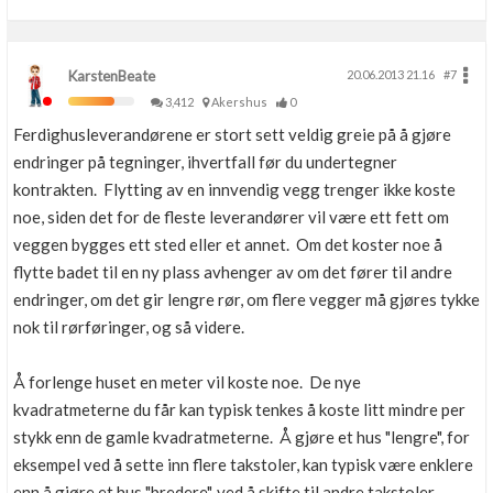
KarstenBeate
20.06.2013 21.16
#7
3,412
Akershus
0
Ferdighusleverandørene er stort sett veldig greie på å gjøre
endringer på tegninger, ihvertfall før du undertegner
kontrakten. Flytting av en innvendig vegg trenger ikke koste
noe, siden det for de fleste leverandører vil være ett fett om
veggen bygges ett sted eller et annet. Om det koster noe å
flytte badet til en ny plass avhenger av om det fører til andre
endringer, om det gir lengre rør, om flere vegger må gjøres tykke
nok til rørføringer, og så videre.
Å forlenge huset en meter vil koste noe. De nye
kvadratmeterne du får kan typisk tenkes å koste litt mindre per
stykk enn de gamle kvadratmeterne. Å gjøre et hus "lengre", for
eksempel ved å sette inn flere takstoler, kan typisk være enklere
enn å gjøre et hus "bredere", ved å skifte til andre takstoler.