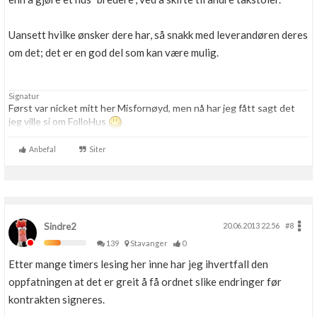
Uansett hvilke ønsker dere har, så snakk med leverandøren deres
om det; det er en god del som kan være mulig.
Signatur
Først var nicket mitt her Misfornøyd, men nå har jeg fått sagt det
jeg ville si om FolloHus
Anbefal
Siter
Sindre2
20.06.2013 22.56
#8
139
Stavanger
0
Etter mange timers lesing her inne har jeg ihvertfall den
oppfatningen at det er greit å få ordnet slike endringer før
kontrakten signeres.