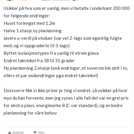
Usikker på hva som er vanlig, men vi betalte i underkant 200 000
for følgende endringer:
Huset forlenget med 1,2m
Halve 1 etasje ny planløsning
lavere u-verdi på vinduer (var vel 2-lags som egentlig fulgte
med, og vi oppgraderte til 3-lags)
Byttet isolasjonstypen fra vanlig til xtrem glava
Endret takvinkel fra 38 til 35 grader
Ny planløsning 2 etasje (små endringer, et soverom ble delt i to,
ellers et par småendringer pga endret takvinkel)
Dessverre fikk vi ikke priser pr ting vi endret, så usikker på hvor
mye du kan forvente, men jeg synes i alle fall det var en grei pris
for ekstra plass, energimerke B (C var standard), og en bedre
planløsning for våre behov.
Anbefal
Siter