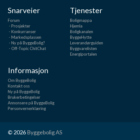
Snarveier
Tjenester
Forum
Boligmappa
- Prosjekter
Hjemla
- Konkurranser
Boligkanalen
- Markedsplassen
ByggeHytte
- Ny på ByggeBolig?
Leverandørguiden
- Off-Topic ChitChat
Byggvarelisten
Energiportalen
Informasjon
Om ByggeBolig
Kontakt oss
Ny på ByggeBolig
Brukerbetingelser
Annonsere på ByggeBolig
Personvernerklæring
© 2026
Byggebolig AS