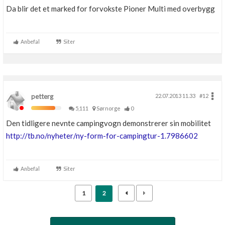
Da blir det et marked for forvokste Pioner Multi med overbygg
Boligmappa+
Nytt
Få mer ut av Boligmappa
Anbefal
Siter
petterg
22.07.2013 11.33
#12
5,111
Sørnorge
0
Den tidligere nevnte campingvogn demonstrerer sin mobilitet
http://tb.no/nyheter/ny-form-for-campingtur-1.7986602
Anbefal
Siter
1
2