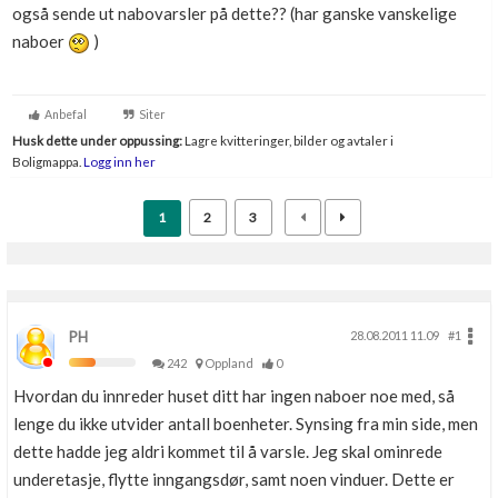
også sende ut nabovarsler på dette?? (har ganske vanskelige
Boligmappa+
naboer
)
Nytt
Få mer ut av Boligmappa
Anbefal
Siter
Husk dette under oppussing:
Lagre kvitteringer, bilder og avtaler i
Boligmappa.
Logg inn her
1
2
3
PH
28.08.2011 11.09
#1
242
Oppland
0
Hvordan du innreder huset ditt har ingen naboer noe med, så
lenge du ikke utvider antall boenheter. Synsing fra min side, men
dette hadde jeg aldri kommet til å varsle. Jeg skal ominrede
underetasje, flytte inngangsdør, samt noen vinduer. Dette er