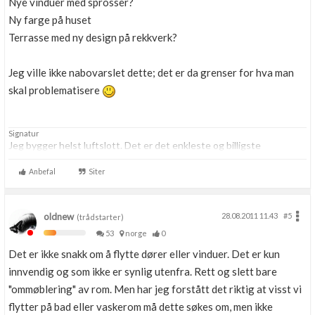
Nye vinduer med sprosser?
Ny farge på huset
Terrasse med ny design på rekkverk?
Jeg ville ikke nabovarslet dette; det er da grenser for hva man
skal problematisere
Signatur
Jeg bygger helst luftslott. Det er det enkleste og billigste
Anbefal
Siter
oldnew
28.08.2011 11.43
#5
(trådstarter)
53
norge
0
Det er ikke snakk om å flytte dører eller vinduer. Det er kun
innvendig og som ikke er synlig utenfra. Rett og slett bare
"ommøblering" av rom. Men har jeg forstått det riktig at visst vi
flytter på bad eller vaskerom må dette søkes om, men ikke