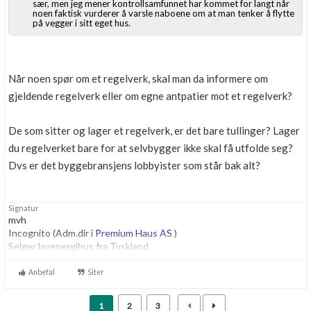
sær, men jeg mener kontrollsamfunnet har kommet for langt når
noen faktisk vurderer å varsle naboene om at man tenker å flytte
på vegger i sitt eget hus.
Når noen spør om et regelverk, skal man da informere om
gjeldende regelverk eller om egne antpatier mot et regelverk?
De som sitter og lager et regelverk, er det bare tullinger? Lager
du regelverket bare for at selvbygger ikke skal få utfolde seg?
Dvs er det byggebransjens lobbyister som står bak alt?
Signatur
mvh
Incognito (Adm.dir i
Premium Haus AS
)
Selger lavenergihus fra Tyskland.
Anbefal
Siter
1
2
3