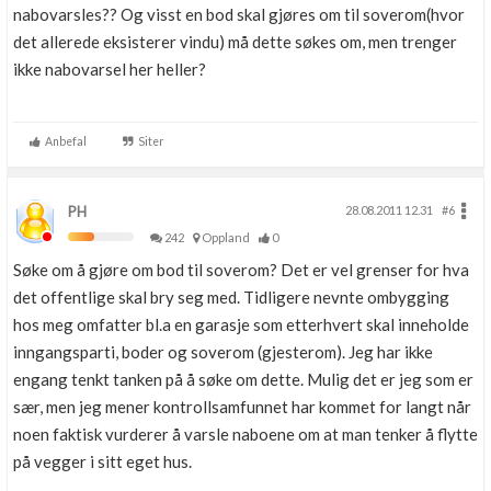
nabovarsles?? Og visst en bod skal gjøres om til soverom(hvor
det allerede eksisterer vindu) må dette søkes om, men trenger
ikke nabovarsel her heller?
Anbefal
Siter
PH
28.08.2011 12.31
#6
242
Oppland
0
Søke om å gjøre om bod til soverom? Det er vel grenser for hva
det offentlige skal bry seg med. Tidligere nevnte ombygging
hos meg omfatter bl.a en garasje som etterhvert skal inneholde
inngangsparti, boder og soverom (gjesterom). Jeg har ikke
engang tenkt tanken på å søke om dette. Mulig det er jeg som er
sær, men jeg mener kontrollsamfunnet har kommet for langt når
noen faktisk vurderer å varsle naboene om at man tenker å flytte
på vegger i sitt eget hus.