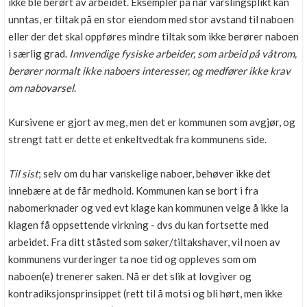
ikke ble berørt av arbeidet. Eksempler på når varslingsplikt kan
unntas, er tiltak på en stor eiendom med stor avstand til naboen
eller der det skal oppføres mindre tiltak som ikke berører naboen
i særlig grad.
Innvendige fysiske arbeider, som arbeid på våtrom,
berører normalt ikke naboers interesser, og medfører ikke krav
om nabovarsel
.
Kursivene er gjort av meg, men det er kommunen som avgjør, og
strengt tatt er dette et enkeltvedtak fra kommunens side.
Til sist
; selv om du har vanskelige naboer, behøver ikke det
innebære at de får medhold. Kommunen kan se bort i fra
nabomerknader og ved evt klage kan kommunen velge å ikke la
klagen få oppsettende virkning - dvs du kan fortsette med
arbeidet. Fra ditt ståsted som søker/tiltakshaver, vil noen av
kommunens vurderinger ta noe tid og oppleves som om
naboen(e) trenerer saken. Nå er det slik at lovgiver og
kontradiksjonsprinsippet (rett til å motsi og bli hørt, men ikke