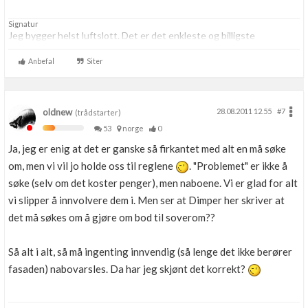
Signatur
Jeg bygger helst luftslott. Det er det enkleste og billigste
Anbefal
Siter
oldnew
28.08.2011 12.55
#7
(trådstarter)
53
norge
0
Ja, jeg er enig at det er ganske så firkantet med alt en må søke
om, men vi vil jo holde oss til reglene
. "Problemet" er ikke å
søke (selv om det koster penger), men naboene. Vi er glad for alt
vi slipper å innvolvere dem i. Men ser at Dimper her skriver at
det må søkes om å gjøre om bod til soverom??
Så alt i alt, så må ingenting innvendig (så lenge det ikke berører
fasaden) nabovarsles. Da har jeg skjønt det korrekt?