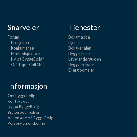
Snarveier
Tjenester
Forum
Boligmappa
- Prosjekter
Hjemla
- Konkurranser
Boligkanalen
- Markedsplassen
ByggeHytte
- Ny på ByggeBolig?
Leverandørguiden
- Off-Topic ChitChat
Byggvarelisten
Energiportalen
Informasjon
Om ByggeBolig
Kontakt oss
Ny på ByggeBolig
Brukerbetingelser
Annonsere på ByggeBolig
Personvernerklæring