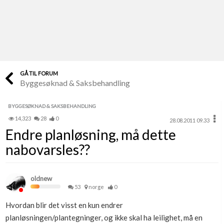
Last opp selv
Ta vare på fargekoder og kvitteringer
Verdi & økonomi
Din største investering
GÅ TIL FORUM
Byggesøknad & Saksbehandling
Finn håndverkere
Søk blant 9000 bedrifter
BYGGESØKNAD & SAKSBEHANDLING
14,323
28
0
28.08.2011 09.33
Papirer som mangler
Endre planløsning, må dette
Skaff dokumentasjon som mangler
nabovarsles??
Kundeservice
Få svar på det du lurer på
oldnew
53
norge
0
Kom i gang med Boligmappa
Hvordan blir det visst en kun endrer
Se din bolig? Klikk her
planløsningen/plantegninger, og ikke skal ha leilighet, må en