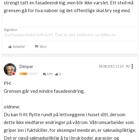
strengt tatt en fasadeendring, men blir ikke varslet. Ett sted må
grensen gå for hva naboer og det offentlige skal bry seg med.
Signatur
Jeg bygger helst luftslott. Det er det enkleste og billigste
Anbefal
Siter
Dimper
28.08.2011 11.22
#2
195
0
PH:
Grensen går ved mindre fasadeendring.
oldnew:
Du kan fritt flytte rundt på lettveggene i huset ditt, dersom
dette ikke medfører endringer på våtrom. Våtromsarbeider som
griper inn i fuktskiller, for eksempel membran, er søknadspliktige.
Det er også søknadspliktig å ta i bruk boder, garasjer og