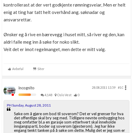
kontrollerast at der vert godkjente rømningsveiar, Men er helt
enig at ting har tatt helt overhånd ang. søknadar og
ansvarsrettar.
Ønsker eg å rive en bærevegg i huset mitt, så river eg den, kan
aldri falle meg inn å søke for noko slikt.
Veit det er imot regelmanget, men dette er mitt valg.
Anbefal
Siter
incognito
28.08.2011 13.59
#10
4,148
Oslo Vest
0
PH Sunday, August 28, 2011
Søke om å gjøre om bod til soverom? Det er vel grenser for hva
det offentlige skal bry seg med. Tidligere nevnte ombygging hos
meg omfatter bl.a en garasje som etterhvert skal inneholde
inngangsparti, boder og soverom (gjesterom). Jeg har ikke
engang tenkt tanken på å søke om dette. Mulig det er jeg som er