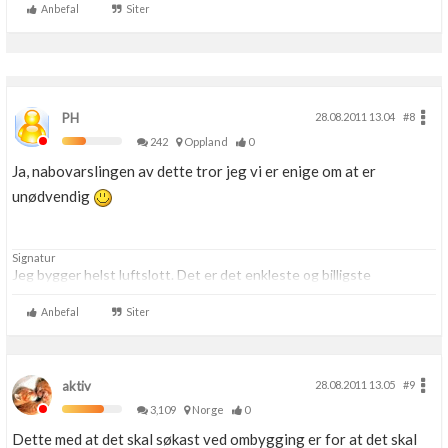
Anbefal
Siter
PH
28.08.2011 13.04
#8
242
Oppland
0
Ja, nabovarslingen av dette tror jeg vi er enige om at er
unødvendig
Signatur
Jeg bygger helst luftslott. Det er det enkleste og billigste
Anbefal
Siter
aktiv
28.08.2011 13.05
#9
3,109
Norge
0
Dette med at det skal søkast ved ombygging er for at det skal