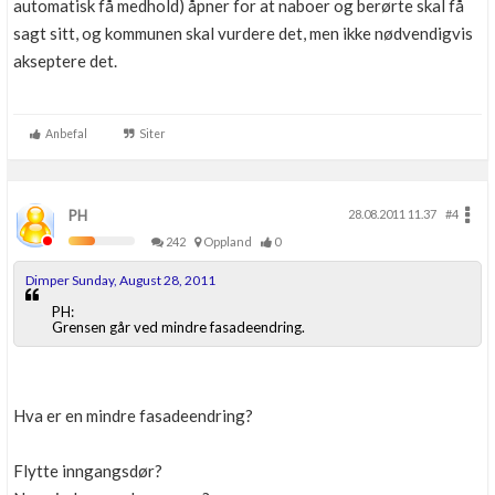
automatisk få medhold) åpner for at naboer og berørte skal få
sagt sitt, og kommunen skal vurdere det, men ikke nødvendigvis
akseptere det.
Anbefal
Siter
PH
28.08.2011 11.37
#4
242
Oppland
0
Dimper Sunday, August 28, 2011
PH:
Grensen går ved mindre fasadeendring.
Hva er en mindre fasadeendring?
Flytte inngangsdør?