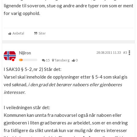
lignende til soverom, stue og andre andre typer rom som er ment
for varig opphold.
Anbefal
Siter
Nijiron
28.08.2011 11.33
#3
15
Tønsberg
0
I SAK10 § 5-2, nr 2) Står det:
Varsel skal inneholde de opplysninger etter § 5-4 som skal gis
ved søknad,
i den grad det berører naboers eller gjenboeres
interesser
.
I veiledningen står det:
Kommunen kan unnta fra nabovarsel også når naboen eller
gjenboeren i liten grad berøres av arbeidet, som er en endring
fra tidligere da slikt unntak kun var mulig når deres interesser