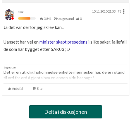
taz
15.11.2010 21.53
#8
3,841
Haugesund
0
Ja det var derfor jeg skrev kan...
Uansett har vel en
minister skapt presedens
i slike saker, iallefall
de som har bygget etter SAK03 ;D
Signatur
Det er en utrolig hukommelse enkelte mennesker har, de er i stand
til ord for ord å gjenta hva en annen aldri har sagt !
Anbefal
Siter
Delta i diskusjonen