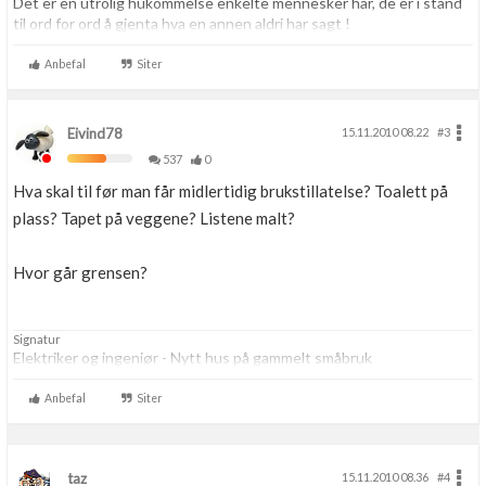
Det er en utrolig hukommelse enkelte mennesker har, de er i stand
til ord for ord å gjenta hva en annen aldri har sagt !
Anbefal
Siter
Eivind78
15.11.2010 08.22
#3
537
0
Hva skal til før man får midlertidig brukstillatelse? Toalett på
plass? Tapet på veggene? Listene malt?
Hvor går grensen?
Signatur
Elektriker og ingeniør - Nytt hus på gammelt småbruk
Anbefal
Siter
taz
15.11.2010 08.36
#4