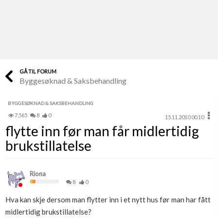
Last opp selv
Ta vare på fargekoder og kvitteringer
Verdi & økonomi
Din største investering
GÅ TIL FORUM
Byggesøknad & Saksbehandling
Finn håndverkere
Søk blant 9000 bedrifter
BYGGESØKNAD & SAKSBEHANDLING
7,565
8
0
15.11.2010 00.10
Papirer som mangler
flytte inn før man får midlertidig
Skaff dokumentasjon som mangler
brukstillatelse
Kundeservice
Få svar på det du lurer på
Riona
8
0
Kom i gang med Boligmappa
Hva kan skje dersom man flytter inn i et nytt hus før man har fått
Se din bolig? Klikk her
midlertidig brukstillatelse?