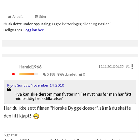
Boligmappa+
Nytt
Få mer ut av Boligmappa
Anbefal
Siter
Husk dette under oppussing:
Lagre kvitteringer, bilder og avtaler i
Boligmappa.
Logg inn her
Harald1966
15.11.2010 01.35
#1
5,188
Østlandet
0
Riona Sunday, November 14, 2010
Hva kan skje dersom man flytter inn i et nytt hus før man har fått
midlertidig brukstillatelse?
Har du ikke sett filmen "Norske Byggeklosser", så må du skaffe
den litt kjapt!
Signatur