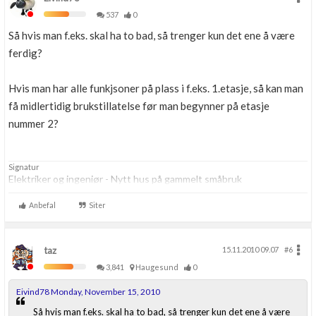
537
0
Så hvis man f.eks. skal ha to bad, så trenger kun det ene å være
ferdig?
Hvis man har alle funkjsoner på plass i f.eks. 1.etasje, så kan man
få midlertidig brukstillatelse før man begynner på etasje
nummer 2?
Signatur
Elektriker og ingeniør - Nytt hus på gammelt småbruk
Anbefal
Siter
taz
15.11.2010 09.07
#6
3,841
Haugesund
0
Eivind78 Monday, November 15, 2010
Så hvis man f.eks. skal ha to bad, så trenger kun det ene å være