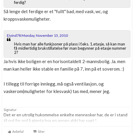
ferdig?
Så lenge det ferdige er et "fullt" bad, med vask, wc, og
kroppsvaskemuligheter.
Eivind78 Monday, November 15, 2010
Hvis man har alle funkjsoner på plass i f.eks. 1.etasje, så kan man
få midlertidig brukstillatelse før man begynner på etasje nummer
2?
Ja hvis ikke boligen er en horisontaldelt 2-mannsbolig. Ja. men
man kan heller ikke stable en familie på 7, inn på et soverom. :)
I tillegg til forrige innlegg, må også ventilasjon, og
vaskerom(muligheter for klesvask) tas med, mener jeg.
Signatur
Det er en utrolig hukommelse enkelte mennesker har, de er i stand
til ord for ord å gjenta hva en annen aldri har sagt !
Anbefal
Siter