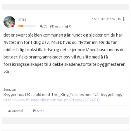
Imsa
15.11.2010 15.57
#7
28
Bærum
0
det er svært sjelden kommunen går rundt og sjekker om du har
flyttet inn for tidlig osv.. MEN: hvis du flytter inn før du får
midlertidig brukstillatelse,og det skjer noe i/med huset mens du
bor der, f.eks brann,vannskader osv vil du slite med å få
forsikringsselskapet til å dekke skadene,fortalte byggmesteren
vår.
Signatur
Bygger hus i Østfold med The_King_Nor, les mer i vår byggeblogg:
http://www.byggebolig.no/index.php?topic=16745.0
Anbefal
Siter