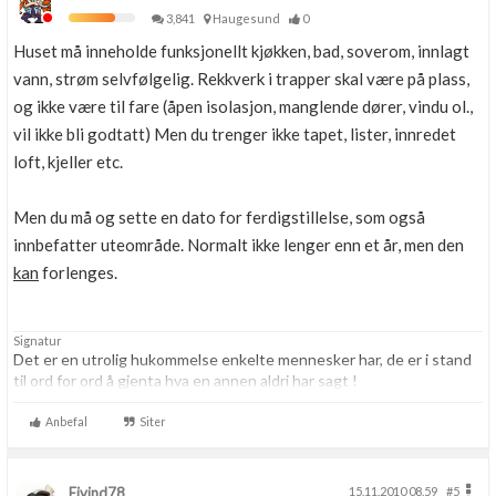
3,841
Haugesund
0
Huset må inneholde funksjonellt kjøkken, bad, soverom, innlagt
vann, strøm selvfølgelig. Rekkverk i trapper skal være på plass,
og ikke være til fare (åpen isolasjon, manglende dører, vindu ol.,
vil ikke bli godtatt) Men du trenger ikke tapet, lister, innredet
loft, kjeller etc.
Men du må og sette en dato for ferdigstillelse, som også
innbefatter uteområde. Normalt ikke lenger enn et år, men den
kan
forlenges.
Signatur
Det er en utrolig hukommelse enkelte mennesker har, de er i stand
til ord for ord å gjenta hva en annen aldri har sagt !
Anbefal
Siter
Eivind78
15.11.2010 08.59
#5