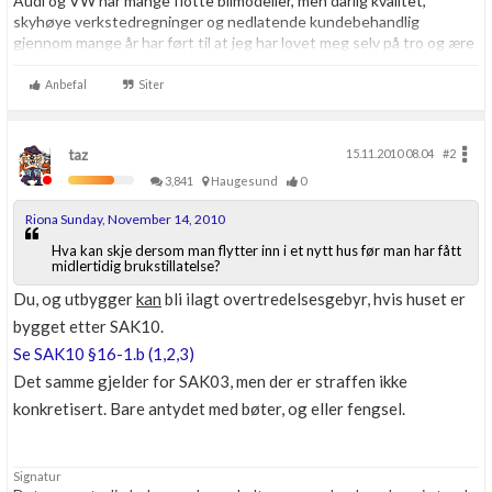
Audi og VW har mange flotte bilmodeller, men dårlig kvalitet,
skyhøye verkstedregninger og nedlatende kundebehandlig
gjennom mange år har ført til at jeg har lovet meg selv på tro og ære
at jeg resten av livet aldri skal kjøpe noe som helst hos VAG igjen.
Aldri.
Anbefal
Siter
taz
15.11.2010 08.04
#2
3,841
Haugesund
0
Riona Sunday, November 14, 2010
Hva kan skje dersom man flytter inn i et nytt hus før man har fått
midlertidig brukstillatelse?
Du, og utbygger
kan
bli ilagt overtredelsesgebyr, hvis huset er
bygget etter SAK10.
Se SAK10 §16-1.b (1,2,3)
Det samme gjelder for SAK03, men der er straffen ikke
konkretisert. Bare antydet med bøter, og eller fengsel.
Signatur