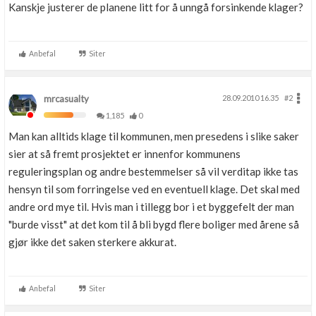
Kanskje justerer de planene litt for å unngå forsinkende klager?
Anbefal
Siter
mrcasualty
28.09.2010 16.35
#2
1,185
0
Man kan alltids klage til kommunen, men presedens i slike saker
sier at så fremt prosjektet er innenfor kommunens
reguleringsplan og andre bestemmelser så vil verditap ikke tas
hensyn til som forringelse ved en eventuell klage. Det skal med
andre ord mye til. Hvis man i tillegg bor i et byggefelt der man
"burde visst" at det kom til å bli bygd flere boliger med årene så
gjør ikke det saken sterkere akkurat.
Anbefal
Siter