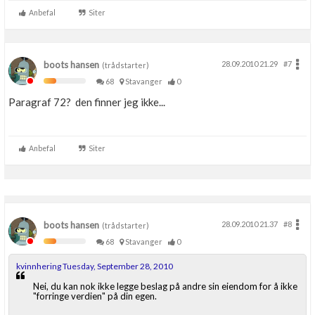
Anbefal
Siter
boots hansen
28.09.2010 21.29
#7
(trådstarter)
68
Stavanger
0
Paragraf 72? den finner jeg ikke...
Anbefal
Siter
boots hansen
28.09.2010 21.37
#8
(trådstarter)
68
Stavanger
0
kvinnhering Tuesday, September 28, 2010
Nei, du kan nok ikke legge beslag på andre sin eiendom for å ikke
"forringe verdien" på din egen.