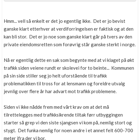
Hmm... vell så enkelt er det jo egentlig ikke. Det er jo bevist
ganske klart etterhver at verdiforringelsen er faktisk og at den
kan bli stor. Det er jo noe som ganske klart går på tvers av den
private eiendomsretten som forøvrig står ganske sterkt i norge.
Nå er egentlig dette en sak som begynte med at vi klaget på økt
trafikk siden veiene rundt er skolevei for to beinte... Kommunen
på sin side stiller seg jo helt uforstående til trafikk
problematikken til tross for at lensmann og foreldre utvalg
jevnlig over flere år har advart mot trafikk problemene.
Siden vi ikke nådde frem med vårt krav om at det må
tilrettelegges med trafikksikrende tiltak førr utbyggingen
starter så grep vi den siste sjangsen vi kom på, nemlig stort og
stygt. Det funka nemlig for noen andre i et annet felt 600-700
meter ifra der vi bor.