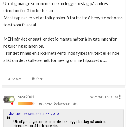
Utrolig mange som mener de kan legge beslag på andres
eiendom for å forbedre sin.
Mest typiske er vel at folk ønsker å fortsette å benytte naboens
tomt som friareal.
MEN når det er sagt, er det jo mange måter å bygge innenfor
reguleringsplanen på.
Tror det finnes en sikkerhetsventil hos fylkesarkitekt eller noe
slikt om det skulle se helt for jævlig om mistilpasset ut...
Anbefal
Siter
hans9001
28.09.2010 17.56
#5
22,342
Akershus
0
hyby Tuesday, September 28, 2010
Utrolig mange som mener de kan legge beslag på andres
eiendom for å forbedre sin.