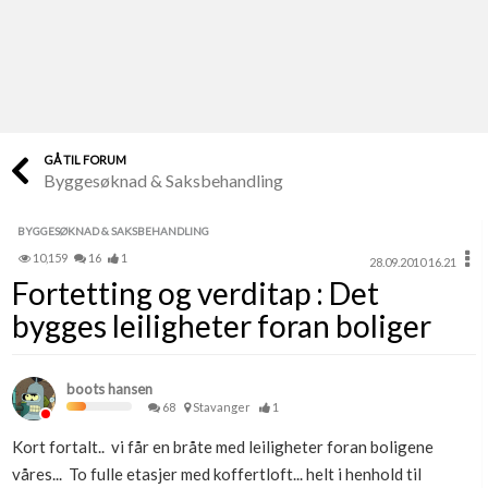
Last opp selv
Ta vare på fargekoder og kvitteringer
Verdi & økonomi
Din største investering
GÅ TIL FORUM
Byggesøknad & Saksbehandling
Finn håndverkere
Søk blant 9000 bedrifter
BYGGESØKNAD & SAKSBEHANDLING
10,159
16
1
28.09.2010 16.21
Papirer som mangler
Fortetting og verditap : Det
Skaff dokumentasjon som mangler
bygges leiligheter foran boliger
Kundeservice
Få svar på det du lurer på
boots hansen
68
Stavanger
1
Kom i gang med Boligmappa
Kort fortalt.. vi får en bråte med leiligheter foran boligene
Se din bolig? Klikk her
våres... To fulle etasjer med koffertloft... helt i henhold til