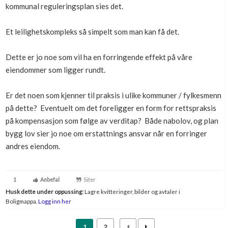
kommunal reguleringsplan sies det.
Boligmappa+
Nytt
Få mer ut av Boligmappa
Et leilighetskompleks så simpelt som man kan få det.
Dette er jo noe som vil ha en forringende effekt på våre
eiendommer som ligger rundt.
Er det noen som kjenner til praksis i ulike kommuner / fylkesmenn
på dette? Eventuelt om det foreligger en form for rettspraksis
på kompensasjon som følge av verditap? Både nabolov, og plan
bygg lov sier jo noe om erstattnings ansvar når en forringer
andres eiendom.
1
Anbefal
Siter
Husk dette under oppussing:
Lagre kvitteringer, bilder og avtaler i
Boligmappa.
Logg inn her
1
2