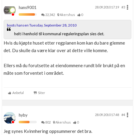
hans9001
28.09.2010 17.19
#3
22,342
Akershus
0
boots hansen Tuesday, September 28, 2010
helt i henhold til kommunal reguleringsplan sies det.
Hvis du kjøpte huset etter regplanen kom kan du bare glemme
det. Du skulle da være klar over at dette ville komme.
Ellers må du forutsette at eiendommene rundt blir brukt på en
måte som forventet i området.
Anbefal
Siter
hyby
28.09.2010 17.48
#4
802
Akershus
0
Jeg synes Kvinnhering oppsummerer det bra.