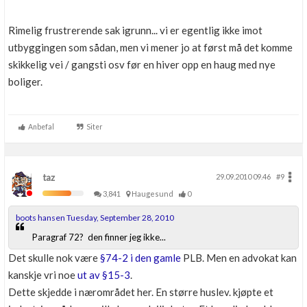
Rimelig frustrerende sak igrunn... vi er egentlig ikke imot
utbyggingen som sådan, men vi mener jo at først må det komme
skikkelig vei / gangsti osv før en hiver opp en haug med nye
boliger.
Anbefal
Siter
taz
29.09.2010 09.46
#9
3,841
Haugesund
0
boots hansen Tuesday, September 28, 2010
Paragraf 72? den finner jeg ikke...
Det skulle nok være
§74-2 i den gamle
PLB. Men en advokat kan
kanskje vri noe
ut av §15-3
.
Dette skjedde i nærområdet her. En større huslev. kjøpte et