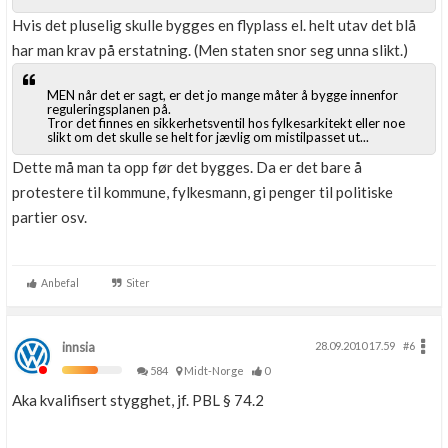
Hvis det pluselig skulle bygges en flyplass el. helt utav det blå
har man krav på erstatning. (Men staten snor seg unna slikt.)
MEN når det er sagt, er det jo mange måter å bygge innenfor
reguleringsplanen på.
Tror det finnes en sikkerhetsventil hos fylkesarkitekt eller noe
slikt om det skulle se helt for jævlig om mistilpasset ut...
Dette må man ta opp før det bygges. Da er det bare å
protestere til kommune, fylkesmann, gi penger til politiske
partier osv.
Anbefal
Siter
innsia
28.09.2010 17.59
#6
584
Midt-Norge
0
Aka kvalifisert stygghet, jf. PBL § 74.2