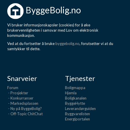
ByggeBolig.no
Vi bruker informasjonskapsler (cookies) for å øke
brukervennligheten i samsvar med Lov om elektronisk
kommunikasjon.
Ved at du fortsetter å bruke
byggebolig.no
, forutsetter vi at du
samtykker til dette.
Snarveier
Tjenester
Forum
Boligmappa
- Prosjekter
Hjemla
- Konkurranser
Boligkanalen
- Markedsplassen
ByggeHytte
- Ny på ByggeBolig?
Leverandørguiden
- Off-Topic ChitChat
Byggvarelisten
Energiportalen