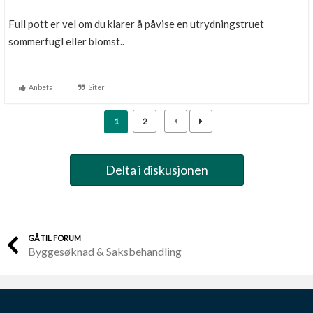
Full pott er vel om du klarer å påvise en utrydningstruet
sommerfugl eller blomst..
Anbefal
Siter
1
2
Delta i diskusjonen
GÅ TIL FORUM
Byggesøknad & Saksbehandling