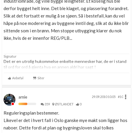
industriområde, og ville bygge leiligheter. Et koselig hus ble
derfor bygget helt inne. Det ble klaget, og plassering forandret.
Slik at det fortsatt er mulig å se sjøen. Så i bestefall, kan du vel
håpe på noe moderering av byggene inntil deg, slik at du ikke blir
sittende som i en brønn. Men stoppe utbygging klarer du nok
ikke, hvis de er innenfor REG/PLB...
Signatur
Det er en utrolig hukommelse enkelte mennesker har, de er i stand
til ord for ord å gjenta hva en annen aldri har sagt !
Anbefal
Siter
arnie
29.09.2010 10.05
#10
359
ØSTLANDET
0
Reguleringsplan bestemmer.
Likevel er det i hvert fall i Oslo ganske mye makt som ligger hos
naboer. Dette fordi at plan og bygningsloven skal tolkes