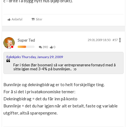
c - drite i å bygg nytt hus (kjøp brukt).
Anbefal
Siter
Super Ted
29.01.2009 18.50
#57
390
0
Eplekjeks Thursday, January 29, 2009
Før i tiden (før boomen) så var entreprenørene fornøyd med å
sitte igjen med 3-4% på bunnlinjen.. :o
Bunnlinje og dekningbidrag er to helt forskjellige ting.
For å si det i privatøkonomiske termer:
Dekningbidrag = det du får inn på konto
Bunnlinje = det du har igjen når alt er betalt, faste og variable
utgifter, altså sparepengene.