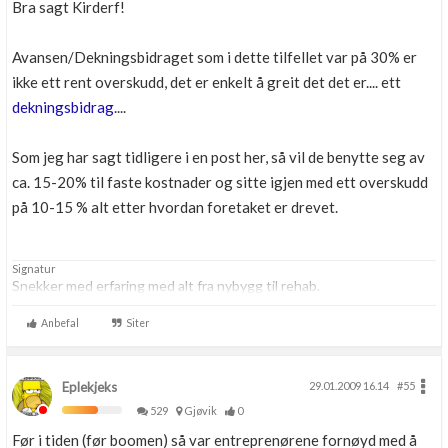
Bra sagt Kirderf!
Avansen/Dekningsbidraget som i dette tilfellet var på 30% er
ikke ett rent overskudd, det er enkelt å greit det det er.... ett
dekningsbidrag
....
Som jeg har sagt tidligere i en post her, så vil de benytte seg av
ca. 15-20% til faste kostnader og sitte igjen med ett overskudd
på 10-15 % alt etter hvordan foretaket er drevet.
Signatur
Snekker med erfaring med alt fra nybygg til rehab.
Anbefal
Siter
Eplekjeks
29.01.2009 16.14
#55
529
Gjøvik
0
Før i tiden (før boomen) så var entreprenørene fornøyd med å