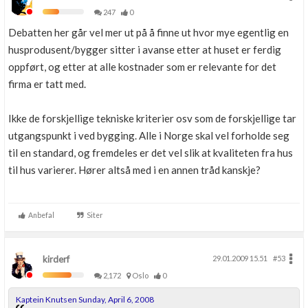
247
0
Debatten her går vel mer ut på å finne ut hvor mye egentlig en
husprodusent/bygger sitter i avanse etter at huset er ferdig
oppført, og etter at alle kostnader som er relevante for det
firma er tatt med.
Ikke de forskjellige tekniske kriterier osv som de forskjellige tar
utgangspunkt i ved bygging. Alle i Norge skal vel forholde seg
til en standard, og fremdeles er det vel slik at kvaliteten fra hus
til hus varierer. Hører altså med i en annen tråd kanskje?
Anbefal
Siter
kirderf
29.01.2009 15.51
#53
2,172
Oslo
0
Kaptein Knutsen Sunday, April 6, 2008