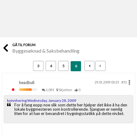
Last opp selv
Ta vare på fargekoder og kvitteringer
Verdi & økonomi
Din største investering
GÅ TIL FORUM
Byggesøknad & Saksbehandling
Finn håndverkere
Søk blant 9000 bedrifter
3
4
5
6
Papirer som mangler
Skaff dokumentasjon som mangler
headbull
29.01.2009 00.25
#51
1,093
Skjetten
0
Kundeservice
kvinnhering Wednesday, January 28, 2009
Få svar på det du lurer på
For å fang eopp noe slik som dette her hjelper det ikke å ha den
lokale byggmesteren som kontrollerende. Sjangsen er nemlig
liten for at han er bevandret i bygningsstatikk på dette nivået.
Kom i gang med Boligmappa
Se din bolig? Klikk her