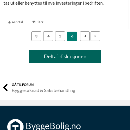
tas ut eller benyttes til nye investeringer i bedriften.
Anbefal
Siter
3
4
5
6
Delta i diskusjonen
GÅ TIL FORUM
Byggesøknad & Saksbehandling
ByggeBolig.no