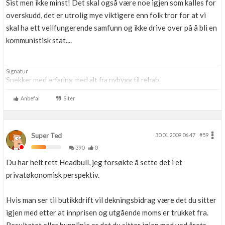
Sist men ikke minst! Det skal også være noe igjen som kalles for
overskudd, det er utrolig mye viktigere enn folk tror for at vi
skal ha ett vellfungerende samfunn og ikke drive over på å bli en
kommunistisk stat....
Signatur
Snekker med erfaring med alt fra nybygg til rehab.
Anbefal
Siter
Super Ted
30.01.2009 06.47
#59
390
0
Du har helt rett Headbull, jeg forsøkte å sette det i et
privatøkonomisk perspektiv.
Hvis man ser til butikkdrift vil dekningsbidrag være det du sitter
igjen med etter at innprisen og utgående moms er trukket fra.