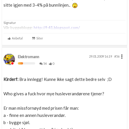
sitte igjen med 3-4% på bunnlinjen..
Signatur
Vår byggeblogg:
http://f-41.blogspot.com/
Anbefal
Siter
Elektromann
29.01.2009 16.19
#56
54
0
Kirderf:
Bra innlegg! Kunne ikke sagt dette bedre selv ;D
Who gives a fuck hvor mye husleverandørene tjener?
Er man missfornøyd med prisen får man:
a - finne en annen husleverandør.
b - bygge sjøl.