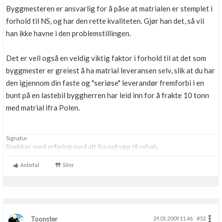
Byggmesteren er ansvarlig for å påse at matrialen er stemplet i
Boligmappa+
Nytt
forhold til NS, og har den rette kvaliteten. Gjør han det, så vil
Få mer ut av Boligmappa
han ikke havne i den problemstillingen.
Det er vell også en veldig viktig faktor i forhold til at det som
byggmester er greiest å ha matrial leveransen selv, slik at du har
den igjennom din faste og "seriøse" leverandør fremforbi i en
bunt på en lastebil byggherren har leid inn for å frakte 10 tonn
med matrial ifra Polen.
Signatur
Snekker med erfaring med alt fra nybygg til rehab.
Anbefal
Siter
Toonster
29.01.2009 11.46
#52