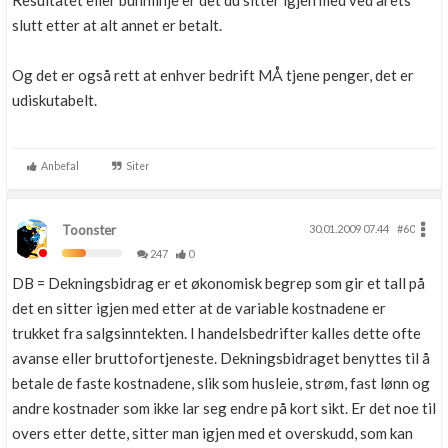
Resultatet eller bunnlinje er det du sitter igjen med ved årets
slutt etter at alt annet er betalt.
Og det er også rett at enhver bedrift MÅ tjene penger, det er
udiskutabelt.
Anbefal
Siter
Toonster
30.01.2009 07.44
#60
247
0
DB = Dekningsbidrag er et økonomisk begrep som gir et tall på
det en sitter igjen med etter at de variable kostnadene er
trukket fra salgsinntekten. I handelsbedrifter kalles dette ofte
avanse eller bruttofortjeneste. Dekningsbidraget benyttes til å
betale de faste kostnadene, slik som husleie, strøm, fast lønn og
andre kostnader som ikke lar seg endre på kort sikt. Er det noe til
overs etter dette, sitter man igjen med et overskudd, som kan