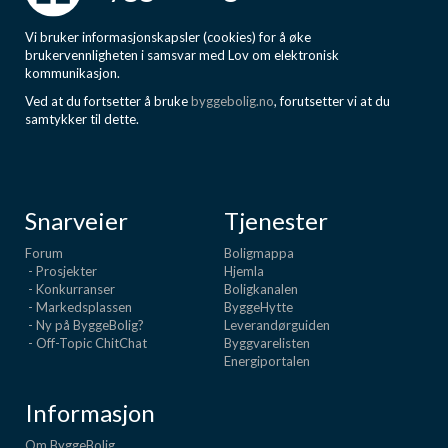
Vi bruker informasjonskapsler (cookies) for å øke
brukervennligheten i samsvar med Lov om elektronisk
kommunikasjon.
Ved at du fortsetter å bruke
byggebolig.no
, forutsetter vi at du
samtykker til dette.
Snarveier
Tjenester
Forum
Boligmappa
- Prosjekter
Hjemla
- Konkurranser
Boligkanalen
- Markedsplassen
ByggeHytte
- Ny på ByggeBolig?
Leverandørguiden
- Off-Topic ChitChat
Byggvarelisten
Energiportalen
Informasjon
Om ByggeBolig