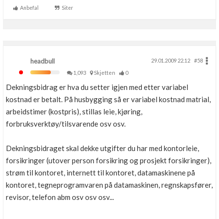
Anbefal
Siter
headbull
29.01.2009 22.12
#58
1,093
Skjetten
0
Dekningsbidrag er hva du setter igjen med etter variabel
kostnad er betalt. På husbygging så er variabel kostnad matrial,
arbeidstimer (kostpris), stillas leie, kjøring,
forbruksverktøy/tilsvarende osv osv.
Dekningsbidraget skal dekke utgifter du har med kontorleie,
forsikringer (utover person forsikring og prosjekt forsikringer),
strøm til kontoret, internett til kontoret, datamaskinene på
kontoret, tegneprogramvaren på datamaskinen, regnskapsfører,
revisor, telefon abm osv osv osv...