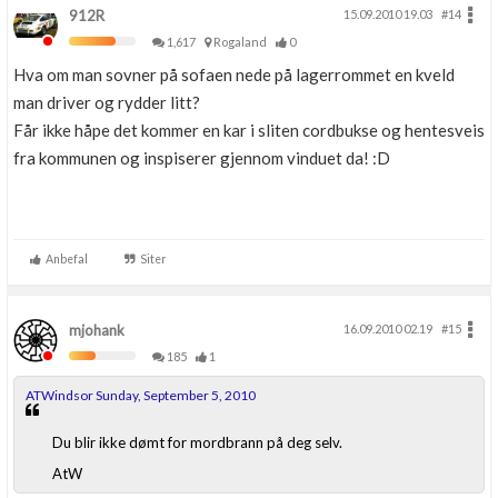
912R
15.09.2010 19.03
#14
1,617
Rogaland
0
Hva om man sovner på sofaen nede på lagerrommet en kveld
man driver og rydder litt?
Får ikke håpe det kommer en kar i sliten cordbukse og hentesveis
fra kommunen og inspiserer gjennom vinduet da! :D
Anbefal
Siter
mjohank
16.09.2010 02.19
#15
185
1
ATWindsor Sunday, September 5, 2010
Du blir ikke dømt for mordbrann på deg selv.
AtW