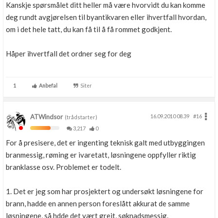
Kanskje spørsmålet ditt heller må være hvorvidt du kan komme
deg rundt avgjørelsen til byantikvaren eller ihvertfall hvordan,
om i det hele tatt, du kan få til å få rommet godkjent.
Håper ihvertfall det ordner seg for deg
1
Anbefal
Siter
ATWindsor
16.09.2010 08.39
#16
(trådstarter)
3,217
0
For å presisere, det er ingenting teknisk galt med utbyggingen
branmessig, røming er ivaretatt, løsningene oppfyller riktig
branklasse osv. Problemet er todelt.
1. Det er jeg som har prosjektert og undersøkt løsningene for
brann, hadde en annen person foreslått akkurat de samme
løsningene, så hdde det vært greit, søknadsmessig.