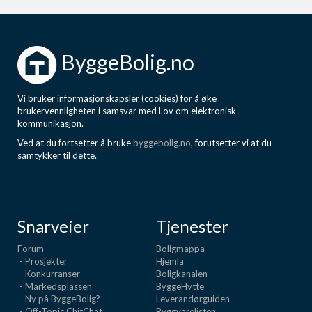
ByggeBolig.no
Vi bruker informasjonskapsler (cookies) for å øke
brukervennligheten i samsvar med Lov om elektronisk
kommunikasjon.
Ved at du fortsetter å bruke
byggebolig.no
, forutsetter vi at du
samtykker til dette.
Snarveier
Tjenester
Forum
Boligmappa
- Prosjekter
Hjemla
- Konkurranser
Boligkanalen
- Markedsplassen
ByggeHytte
- Ny på ByggeBolig?
Leverandørguiden
- Off-Topic ChitChat
Byggvarelisten