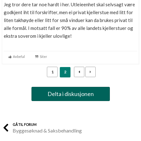
Jeg tror dere tar noe hardt i her. Utleieenhet skal selvsagt være
godkjent iht til forskrifter, men ei privat kjellerstue med litt for
liten takhøyde eller litt for små vinduer kan da brukes privat til
alle formål. I motsatt fall er 90% av alle landets kjellerstuer og
ekstra soverom i kjeller ulovlige!
Anbefal
Siter
1
2
Delta i diskusjonen
GÅ TIL FORUM
Byggesøknad & Saksbehandling