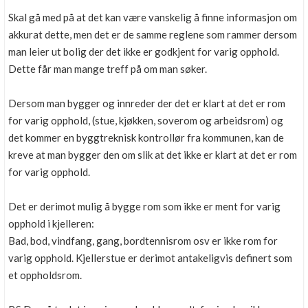
Boligmappa+
Skal gå med på at det kan være vanskelig å finne informasjon om
Nytt
Få mer ut av Boligmappa
akkurat dette, men det er de samme reglene som rammer dersom
man leier ut bolig der det ikke er godkjent for varig opphold.
Dette får man mange treff på om man søker.
Dersom man bygger og innreder der det er klart at det er rom
for varig opphold, (stue, kjøkken, soverom og arbeidsrom) og
det kommer en byggtreknisk kontrollør fra kommunen, kan de
kreve at man bygger den om slik at det ikke er klart at det er rom
for varig opphold.
Det er derimot mulig å bygge rom som ikke er ment for varig
opphold i kjelleren:
Bad, bod, vindfang, gang, bordtennisrom osv er ikke rom for
varig opphold. Kjellerstue er derimot antakeligvis definert som
et oppholdsrom.