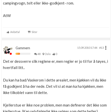
campingvogn, telt eller ikke-godkjent- rom.
AtW
Anbefal
Siter
Gammern
15.09.2010 17.44
#13
48
Oslo
0
Det er dessverre slik reglene er, men regler er jo til for å tøyes, i
hvertfall litt..
Du kan ha bad/Vaskerom i dette arealet, men kjøkken vil du ikke
få godkjent å ha der nede. Det vil si at man ka ha kjøkken, men
ikke tilkoblet vann til dette.
Kjellerstue er ikke noe problem, men man definerer det ikke som
kjellerstue. (Kan selvfølgelig ikke selges som dette heller).