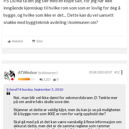
P.S Du må ta det jeg sier med en klype salt, for jeg har ikke
inngående kjennskap til hvilke rom som som er lovlig for deg å
bygge, og hvilke som ikke er det... Dette kan du vel uansett
snakke med byggteknisk avdeling i kommunen om?
Anbefal
Siter
ATWindsor
05.09.2010 20.57
#12
(trådstarter)
3,217
0
Erlend74 Sunday, September 5, 2010
Nei.. man blir vel ikke dømt for selvmordsbrann ;D Tenkte mer
på om andre f.eks skulle sove der.
Skjønner at dette er veldig kjipt, men du kan jo se på muligheten
til å bygge rom som IKKE er rom for varig opphold der?
Skal gå med på at det kan være vanskelig å finne informasjon om
akkurat dette, men det er de samme reglene som rammer