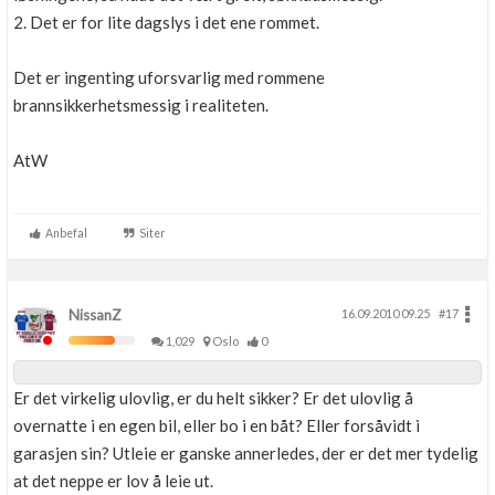
2. Det er for lite dagslys i det ene rommet.
Det er ingenting uforsvarlig med rommene
brannsikkerhetsmessig i realiteten.
AtW
Anbefal
Siter
NissanZ
16.09.2010 09.25
#17
1,029
Oslo
0
Er det virkelig ulovlig, er du helt sikker? Er det ulovlig å
overnatte i en egen bil, eller bo i en båt? Eller forsåvidt i
garasjen sin? Utleie er ganske annerledes, der er det mer tydelig
at det neppe er lov å leie ut.