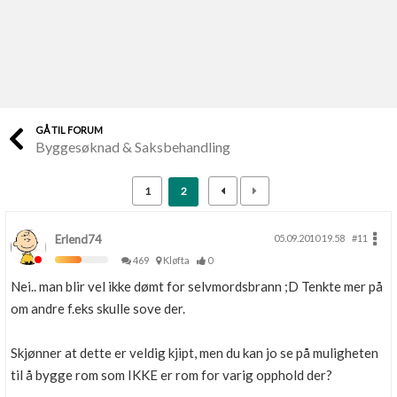
Last opp selv
Ta vare på fargekoder og kvitteringer
Verdi & økonomi
Din største investering
GÅ TIL FORUM
Byggesøknad & Saksbehandling
Finn håndverkere
Søk blant 9000 bedrifter
1
2
Papirer som mangler
Skaff dokumentasjon som mangler
Erlend74
05.09.2010 19.58
#11
469
Kløfta
0
Kundeservice
Nei.. man blir vel ikke dømt for selvmordsbrann ;D Tenkte mer på
Få svar på det du lurer på
om andre f.eks skulle sove der.
Kom i gang med Boligmappa
Skjønner at dette er veldig kjipt, men du kan jo se på muligheten
Se din bolig? Klikk her
til å bygge rom som IKKE er rom for varig opphold der?