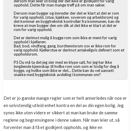
dersom man leier ut bolig der det ikke er godkjent for varig
opphold. Dette får man mange treff på om man søker.
Dersom man bygger og innreder der det er klart at det er rom
for varig opphold, (stue, kjøkken, soverom og arbeidsrom) og
det kommer en byggtreknisk kontrollør fra kommunen, kan de
kreve at man bygger den om slik at det ikke er klart at det er
rom for varig opphold.
Det er derimot mulig å bygge rom som ikke er ment for varig
opphold i kjelleren:
Bad, bod, vindfang, gang, bordtennisrom osv er ikke rom for
varig opphold. Kjellerstue er derimot antakeligvis definert som et
oppholdsrom.
P.S Du må ta det jeg sier med en klype salt, for jeg har ikke
inngående kjennskap til hvilke rom som som er lovlig for deg å
bygge, og hvilke som ikke er det... Dette kan du vel uansett
snakke med byggteknisk avdeling i kommunen om?
Det er jo ganske mange regler som er helt annerledes når noe er
en selvstendig utleid enhet kontra en del av din egen bolig. Jeg
synes ikke uten videre er sikkert at man kan bruke de samme
reglene og begrensingene i denne saken. Når man leier ut, så
forventer man å få et godkjent oppholds, og ikke en