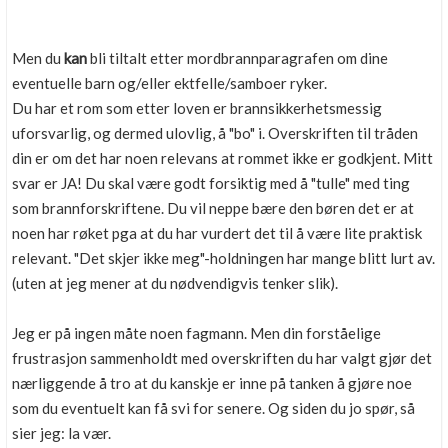
Men du
kan
bli tiltalt etter mordbrannparagrafen om dine
eventuelle barn og/eller ektfelle/samboer ryker.
Du har et rom som etter loven er brannsikkerhetsmessig
uforsvarlig, og dermed ulovlig, å "bo" i. Overskriften til tråden
din er om det har noen relevans at rommet ikke er godkjent. Mitt
svar er JA! Du skal være godt forsiktig med å "tulle" med ting
som brannforskriftene. Du vil neppe bære den børen det er at
noen har røket pga at du har vurdert det til å være lite praktisk
relevant. "Det skjer ikke meg"-holdningen har mange blitt lurt av.
(uten at jeg mener at du nødvendigvis tenker slik).
Jeg er på ingen måte noen fagmann. Men din forståelige
frustrasjon sammenholdt med overskriften du har valgt gjør det
nærliggende å tro at du kanskje er inne på tanken å gjøre noe
som du eventuelt kan få svi for senere. Og siden du jo spør, så
sier jeg: la vær.