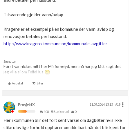
andre betaler per husstand.
Tilsvarende gjelder vann/avløp.
Kragerø er et eksempel på en kommune der vann, avløp og
renovasjon betales per husstand.
http://www.kragero.kommune.no/kommunale-avgifter
Signatur
Først var nicket mitt her Misfornøyd, men nå har jeg fått sagt det
jeg ville si om FolloHus
Anbefal
Siter
ProsjektX
11.09.2014 13.15
#19
408
Buskerud
0
Her i kommunen blir det fort sent varsel om dagbøter hvis ikke
slike ulovlige forhold opphører umiddelbart når det blir kjent for