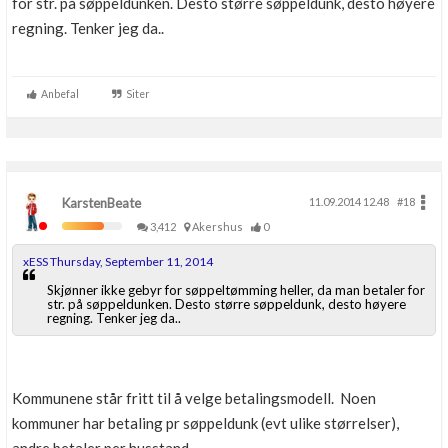
for str. på søppeldunken. Desto større søppeldunk, desto høyere
regning. Tenker jeg da..
Anbefal
Siter
KarstenBeate
11.09.2014 12.48
#18
3,412
Akershus
0
xESS Thursday, September 11, 2014
Skjønner ikke gebyr for søppeltømming heller, da man betaler for
str. på søppeldunken. Desto større søppeldunk, desto høyere
regning. Tenker jeg da..
Kommunene står fritt til å velge betalingsmodell. Noen
kommuner har betaling pr søppeldunk (evt ulike størrelser),