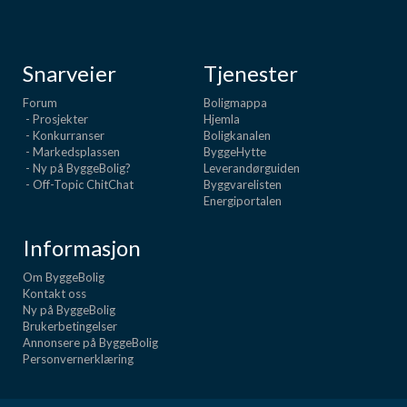
Snarveier
Tjenester
Forum
Boligmappa
- Prosjekter
Hjemla
- Konkurranser
Boligkanalen
- Markedsplassen
ByggeHytte
- Ny på ByggeBolig?
Leverandørguiden
- Off-Topic ChitChat
Byggvarelisten
Energiportalen
Informasjon
Om ByggeBolig
Kontakt oss
Ny på ByggeBolig
Brukerbetingelser
Annonsere på ByggeBolig
Personvernerklæring