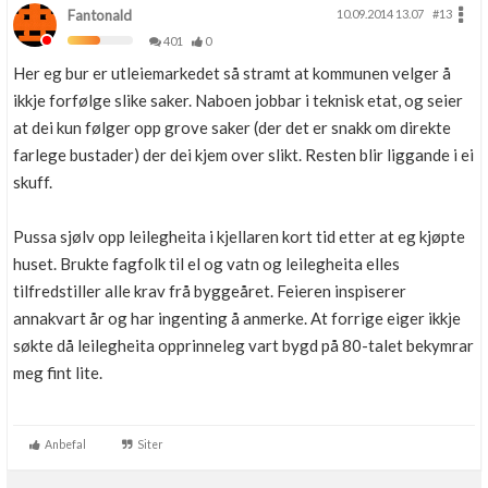
Fantonald
10.09.2014 13.07
#13
401
0
Her eg bur er utleiemarkedet så stramt at kommunen velger å
ikkje forfølge slike saker. Naboen jobbar i teknisk etat, og seier
at dei kun følger opp grove saker (der det er snakk om direkte
farlege bustader) der dei kjem over slikt. Resten blir liggande i ei
skuff.
Pussa sjølv opp leilegheita i kjellaren kort tid etter at eg kjøpte
huset. Brukte fagfolk til el og vatn og leilegheita elles
tilfredstiller alle krav frå byggeåret. Feieren inspiserer
annakvart år og har ingenting å anmerke. At forrige eiger ikkje
søkte då leilegheita opprinneleg vart bygd på 80-talet bekymrar
meg fint lite.
Anbefal
Siter