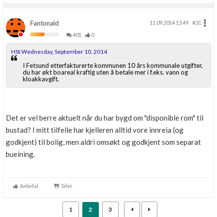
Fantonald
11.09.2014 13.49
#20
401
0
HSt Wednesday, September 10, 2014
I Fetsund etterfakturerte kommunen 10 års kommunale utgifter,
du har økt boareal kraftig uten å betale mer i f.eks. vann og
kloakkavgift.
Det er vel berre aktuelt når du har bygd om "disponible rom" til
bustad? I mitt tilfelle har kjelleren alltid vore innreia (og
godkjent) til bolig, men aldri omsøkt og godkjent som separat
bueining.
Anbefal
Siter
1
2
3