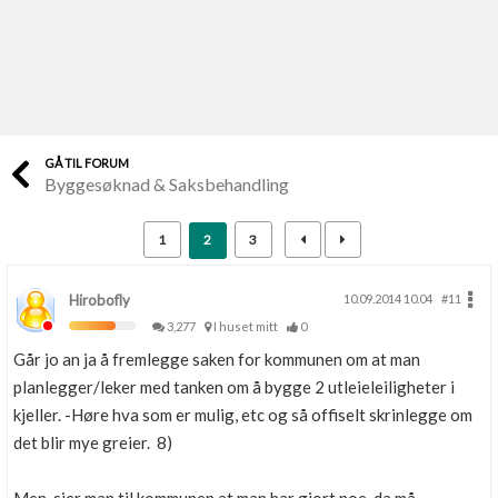
Last opp selv
Ta vare på fargekoder og kvitteringer
Verdi & økonomi
Din største investering
GÅ TIL FORUM
Byggesøknad & Saksbehandling
Finn håndverkere
Søk blant 9000 bedrifter
1
2
3
Papirer som mangler
Skaff dokumentasjon som mangler
Hirobofly
10.09.2014 10.04
#11
3,277
I huset mitt
0
Kundeservice
Går jo an ja å fremlegge saken for kommunen om at man
Få svar på det du lurer på
planlegger/leker med tanken om å bygge 2 utleieleiligheter i
kjeller. -Høre hva som er mulig, etc og så offiselt skrinlegge om
Kom i gang med Boligmappa
det blir mye greier. 8)
Se din bolig? Klikk her