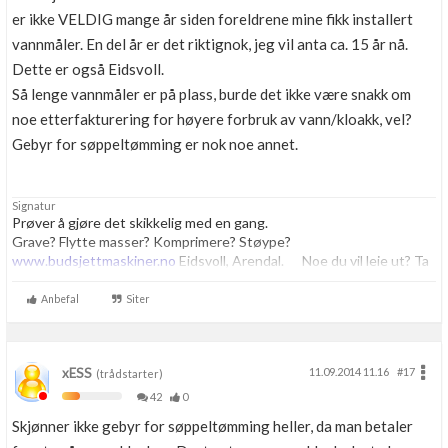
er ikke VELDIG mange år siden foreldrene mine fikk installert
vannmåler. En del år er det riktignok, jeg vil anta ca. 15 år nå.
Dette er også Eidsvoll.
Så lenge vannmåler er på plass, burde det ikke være snakk om
noe etterfakturering for høyere forbruk av vann/kloakk, vel?
Gebyr for søppeltømming er nok noe annet.
Signatur
Prøver å gjøre det skikkelig med en gang.
Grave? Flytte masser? Komprimere? Støype?
www.budsjettmaskiner.no
Eidsvoll, Arendal. Noe du vil leie ut? Ta
kontakt, vi har plass til flere.
Anbefal
Siter
xESS
11.09.2014 11.16
#17
(trådstarter)
42
0
Skjønner ikke gebyr for søppeltømming heller, da man betaler