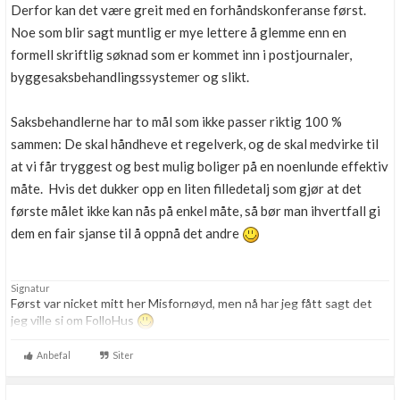
Derfor kan det være greit med en forhåndskonferanse først.
Noe som blir sagt muntlig er mye lettere å glemme enn en
formell skriftlig søknad som er kommet inn i postjournaler,
byggesaksbehandlingssystemer og slikt.
Saksbehandlerne har to mål som ikke passer riktig 100 %
sammen: De skal håndheve et regelverk, og de skal medvirke til
at vi får tryggest og best mulig boliger på en noenlunde effektiv
måte. Hvis det dukker opp en liten filledetalj som gjør at det
første målet ikke kan nås på enkel måte, så bør man ihvertfall gi
dem en fair sjanse til å oppnå det andre
Signatur
Først var nicket mitt her Misfornøyd, men nå har jeg fått sagt det
jeg ville si om FolloHus
Anbefal
Siter