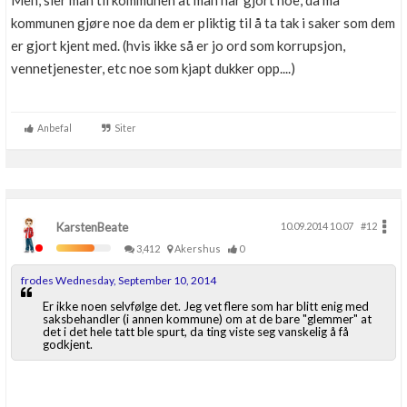
Men, sier man til kommunen at man har gjort noe, da må
Boligmappa+
kommunen gjøre noe da dem er pliktig til å ta tak i saker som dem
Nytt
Få mer ut av Boligmappa
er gjort kjent med. (hvis ikke så er jo ord som korrupsjon,
vennetjenester, etc noe som kjapt dukker opp....)
Anbefal
Siter
KarstenBeate
10.09.2014 10.07
#12
3,412
Akershus
0
frodes Wednesday, September 10, 2014
Er ikke noen selvfølge det. Jeg vet flere som har blitt enig med
saksbehandler (i annen kommune) om at de bare "glemmer" at
det i det hele tatt ble spurt, da ting viste seg vanskelig å få
godkjent.