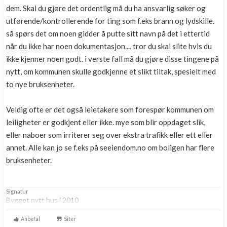
dem. Skal du gjøre det ordentlig må du ha ansvarlig søker og
utførende/kontrollerende for ting som f.eks brann og lydskille.
så spørs det om noen gidder å putte sitt navn på det i ettertid
når du ikke har noen dokumentasjon.... tror du skal slite hvis du
ikke kjenner noen godt. i verste fall må du gjøre disse tingene på
nytt, om kommunen skulle godkjenne et slikt tiltak, spesielt med
to nye bruksenheter.
Veldig ofte er det også leietakere som forespør kommunen om
leiligheter er godkjent eller ikke. mye som blir oppdaget slik,
eller naboer som irriterer seg over ekstra trafikk eller ett eller
annet. Alle kan jo se f.eks på seeiendom.no om boligen har flere
bruksenheter.
Signatur
Bygget nytt hus i 2010
Anbefal
Siter