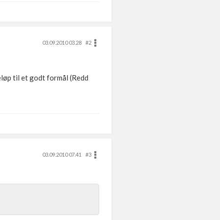
03.09.2010 03.28
#2
løp til et godt formål (Redd
03.09.2010 07.41
#3