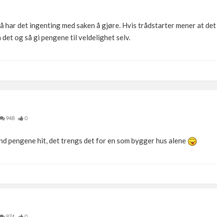
så har det ingenting med saken å gjøre. Hvis trådstarter mener at de
det og så gi pengene til veldelighet selv.
948
0
end pengene hit, det trengs det for en som bygger hus alene
974
0