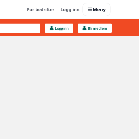
Meny
For bedrifter
Logg inn
Logg inn
Bli medlem
Last opp selv
Ta vare på fargekoder og kvitteringer
Finn håndverkere
Søk blant 9000 bedrifter
Kundeservice
Få svar på det du lurer på
Boligmappa+
Nytt
Få mer ut av Boligmappa