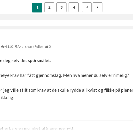
1
2
3
4
4,110
Akershus (Follo)
0
le deg selv det spørsmålet.
 høye krav har fått gjennomslag. Men hva mener du selv er rimelig?
 jeg ville stilt som krav at de skulle rydde all kvist og flikke på ple
ikkelig.
t er bare en mulighet til å lære noe nytt.