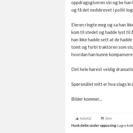
oppdragsgiveren sin og be han k
og få det nedskrevet i politi log
Eieren ringte meg og sa han ikk
kom til stedet og hadde lyst ti
han ikke hadde sett at de hadde
tomt og forbi traktoren som stod
hvordan han kunne kompansere f
Det hele hørest veldig dramatisk
Spørsmålet mitt er hva slags kra
Bilder kommer...
Anbefal
Siter
Husk dette under oppussing:
Lagre kvitt