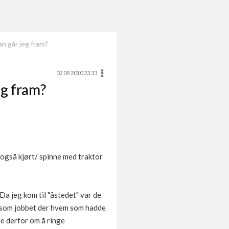
n går jeg fram?
02.09.2010 23.33
eg fram?
 også kjørt/ spinne med traktor
 Da jeg kom til "åstedet" var de
e som jobbet der hvem som hadde
de derfor om å ringe