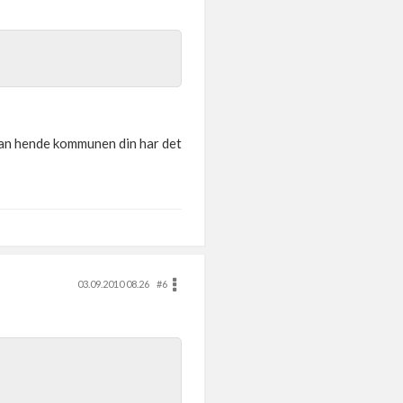
t kan hende kommunen din har det
03.09.2010 08.26
#6