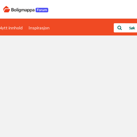
Nytt innhold
Inspirasjon
Boligens papirer
Den enkleste måten å få papirene i orden
rav
Verdi & økonomi
Din største investering
Papirer som mangler
Skaff dokumentasjon som mangler
Kom i gang med Boligmappa
Se din bolig? Klikk her