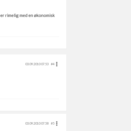
t er rimelig med en økonomisk
03.09.2010 07.53
#4
03.09.2010 07.58
#5