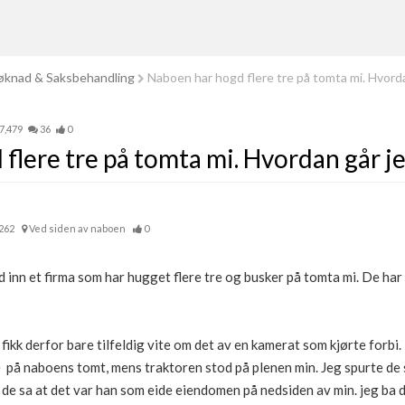
knad & Saksbehandling
Naboen har hogd flere tre på tomta mi. Hvorda
7,479
36
0
flere tre på tomta mi. Hvordan går j
262
Ved siden av naboen
0
 inn et firma som har hugget flere tre og busker på tomta mi. De har
 fikk derfor bare tilfeldig vite om det av en kamerat som kjørte forbi.
ge på naboens tomt, mens traktoren stod på plenen min. Jeg spurte d
 de sa at det var han som eide eiendomen på nedsiden av min. jeg ba 