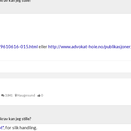
krav kan jeg stille?
-19610616-015.html
eller
http://www.advokat-hoie.no/publikasjoner
3,841
Haugesund
0
krav kan jeg stille?
t"
, for slik handling.