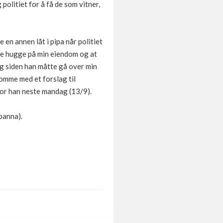
olitiet for å få de som vitner,
en annen låt i pipa når politiet
 de hugge på min eiendom og at
ig siden han måtte gå over min
komme med et forslag til
for han neste mandag (13/9).
banna).