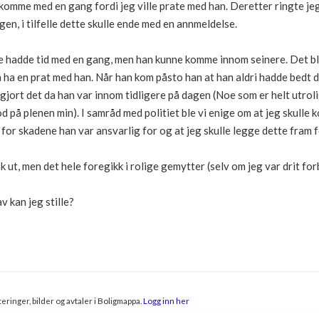
omme med en gang fordi jeg ville prate med han. Deretter ringte jeg p
gen, i tilfelle dette skulle ende med en annmeldelse.
e hadde tid med en gang, men han kunne komme innom seinere. Det ble 
l å ha en prat med han. Når han kom påsto han at han aldri hadde bedt
 gjort det da han var innom tidligere på dagen (Noe som er helt utrol
 på plenen min). I samråd med politiet ble vi enige om at jeg skulle 
or skadene han var ansvarlig for og at jeg skulle legge dette fram 
 ut, men det hele foregikk i rolige gemytter (selv om jeg var drit for
v kan jeg stille?
eringer, bilder og avtaler i Boligmappa.
Logg inn her