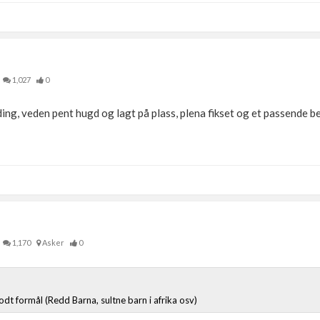
1,027
0
ding, veden pent hugd og lagt på plass, plena fikset og et passende be
1,170
Asker
0
odt formål (Redd Barna, sultne barn i afrika osv)