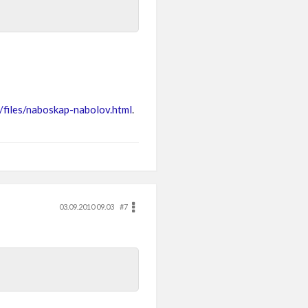
/files/naboskap-nabolov.html
.
03.09.2010 09.03
#7