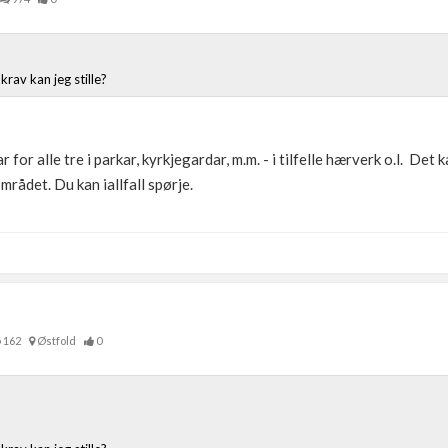
krav kan jeg stille?
or alle tre i parkar, kyrkjegardar, m.m. - i tilfelle hærverk o.l. De
mrådet. Du kan iallfall spørje.
162
Østfold
0