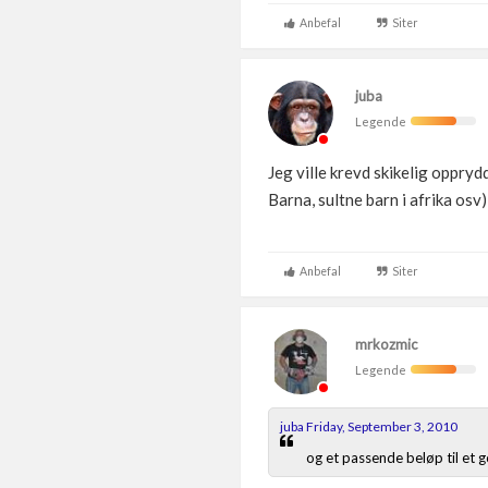
Anbefal
Siter
juba
Legende
Jeg ville krevd skikelig oppryd
Barna, sultne barn i afrika osv)
Anbefal
Siter
mrkozmic
Legende
juba Friday, September 3, 2010
og et passende beløp til et g