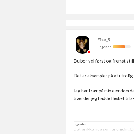
Einar_S
Legende
Du bør vel først og fremst stil
Det er eksempler på at utrolig
Jeg har trær på min eiendom der
trær der jeg hadde flesket til sk
Signatur
Det er ikke noe som er umulig. De