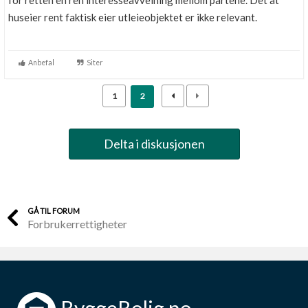
for retten en ren interesseavveining mellom partene. Det at
Boligmappa+
huseier rent faktisk eier utleieobjektet er ikke relevant.
Nytt
Få mer ut av Boligmappa
Anbefal
Siter
1
2
Delta i diskusjonen
GÅ TIL FORUM
Forbrukerrettigheter