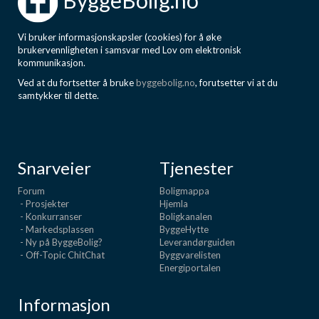
ByggeBolig.no
Vi bruker informasjonskapsler (cookies) for å øke
brukervennligheten i samsvar med Lov om elektronisk
kommunikasjon.
Ved at du fortsetter å bruke
byggebolig.no
, forutsetter vi at du
samtykker til dette.
Snarveier
Tjenester
Forum
Boligmappa
- Prosjekter
Hjemla
- Konkurranser
Boligkanalen
- Markedsplassen
ByggeHytte
- Ny på ByggeBolig?
Leverandørguiden
- Off-Topic ChitChat
Byggvarelisten
Energiportalen
Informasjon