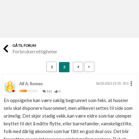
Last opp selv
Ta vare på fargekoder og kvitteringer
Verdi & økonomi
Din største investering
GÅ TIL FORUM
Forbrukerrettigheter
Finn håndverkere
Søk blant 9000 bedrifter
1
2
Papirer som mangler
Skaff dokumentasjon som mangler
Alf A. Romeo
06.03.2013 19.50
#11
161
0
Kundeservice
En oppsigelse kan være saklig begrunnet som feks. at huseier
Få svar på det du lurer på
selv skal disponere husrommet, men allikevel settes til side som
urimelig. Det skjer stadig vekk, kan være eldre som har ulemper
Kom i gang med Boligmappa
knyttet til det å måtte flytte, eller barnefamiler, vanskeligstilte,
Se din bolig? Klikk her
folk med dårlig økonomi som har fått en god deal osv. Det blir