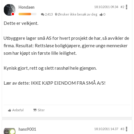
Hondaen
18.10.2011 09.34
#2
2,413
Ønsker ikke besøk av deg
0
Dette er velkjent.
Utbyggere lager små AS for hvert prosjekt de har, så avvikler de
firma. Resultat: Rettsløse boligkjøpere, gjerne unge mennesker
som har kjøpt sin første lille leilighet.
Kynisk gjort, rett og slett rasshøl hele gjengen.
Lær av dette: IKKE KJØP EIENDOM FRA SMÅ A/S!
Anbefal
Siter
hans9001
18.10.2011 14.37
#3