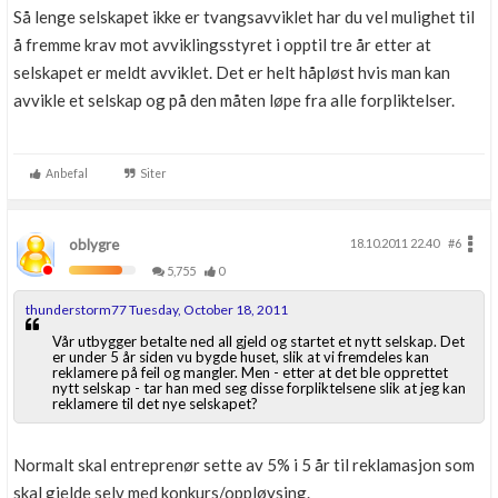
Så lenge selskapet ikke er tvangsavviklet har du vel mulighet til
å fremme krav mot avviklingsstyret i opptil tre år etter at
selskapet er meldt avviklet. Det er helt håpløst hvis man kan
avvikle et selskap og på den måten løpe fra alle forpliktelser.
Anbefal
Siter
oblygre
18.10.2011 22.40
#6
5,755
0
thunderstorm77 Tuesday, October 18, 2011
Vår utbygger betalte ned all gjeld og startet et nytt selskap. Det
er under 5 år siden vu bygde huset, slik at vi fremdeles kan
reklamere på feil og mangler. Men - etter at det ble opprettet
nytt selskap - tar han med seg disse forpliktelsene slik at jeg kan
reklamere til det nye selskapet?
Normalt skal entreprenør sette av 5% i 5 år til reklamasjon som
skal gjelde selv med konkurs/oppløysing.