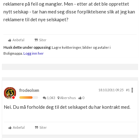
reklamere på feil og mangler. Men - etter at det ble opprettet
Boligmappa+
nytt selskap - tar han med seg disse forpliktelsene slik at jeg kan
Nytt
Få mer ut av Boligmappa
reklamere til det nye selskapet?
Anbefal
Siter
Husk dette under oppussing:
Lagre kvitteringer, bilder og avtaler i
Boligmappa.
Logg inn her
frodeolsen
18.10.2011 09.25
#1
1,043
Akershus
0
Nei. Du må forholde deg til det selskapet du har kontrakt med.
Anbefal
Siter