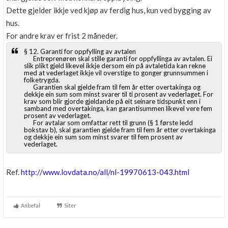
Dette gjelder ikkje ved kjøp av ferdig hus, kun ved bygging av
hus.
For andre krav er frist 2 måneder.
§ 12. Garanti for oppfylling av avtalen
Entreprenøren skal stille garanti for oppfyllinga av avtalen. Ei
slik plikt gjeld likevel ikkje dersom ein på avtaletida kan rekne
med at vederlaget ikkje vil overstige to gonger grunnsummen i
folketrygda.
Garantien skal gjelde fram til fem år etter overtakinga og
dekkje ein sum som minst svarer til ti prosent av vederlaget. For
krav som blir gjorde gjeldande på eit seinare tidspunkt enn i
samband med overtakinga, kan garantisummen likevel vere fem
prosent av vederlaget.
For avtalar som omfattar rett til grunn (§ 1 første ledd
bokstav b), skal garantien gjelde fram til fem år etter overtakinga
og dekkje ein sum som minst svarer til fem prosent av
vederlaget.
Ref.
http://www.lovdata.no/all/nl-19970613-043.html
Anbefal
Siter