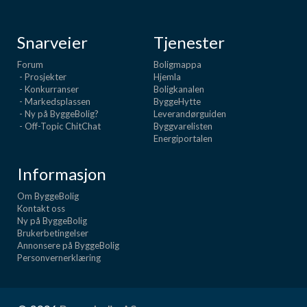
Snarveier
Tjenester
Forum
Boligmappa
- Prosjekter
Hjemla
- Konkurranser
Boligkanalen
- Markedsplassen
ByggeHytte
- Ny på ByggeBolig?
Leverandørguiden
- Off-Topic ChitChat
Byggvarelisten
Energiportalen
Informasjon
Om ByggeBolig
Kontakt oss
Ny på ByggeBolig
Brukerbetingelser
Annonsere på ByggeBolig
Personvernerklæring