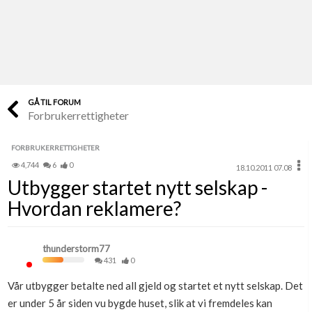
Last opp selv
Ta vare på fargekoder og kvitteringer
Verdi & økonomi
Din største investering
GÅ TIL FORUM
Forbrukerrettigheter
Finn håndverkere
Søk blant 9000 bedrifter
FORBRUKERRETTIGHETER
4,744
6
0
18.10.2011 07.08
Papirer som mangler
Utbygger startet nytt selskap -
Skaff dokumentasjon som mangler
Hvordan reklamere?
Kundeservice
Få svar på det du lurer på
thunderstorm77
431
0
Kom i gang med Boligmappa
Vår utbygger betalte ned all gjeld og startet et nytt selskap. Det
Se din bolig? Klikk her
er under 5 år siden vu bygde huset, slik at vi fremdeles kan