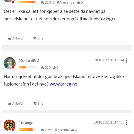
22,342
Akershus
0
Det er ikke så lett for kjøper å se dette da navnet på
morselskapet er det som dukker opp i all markedsføringen.
Anbefal
Siter
MortenB82
18.10.2011 15.10
#4
220
0
Har du sjekket at det gamle aksjeselskapet er avviklet og ikke
fusjonert inn i det nye?
www.brreg.no
Anbefal
Siter
Torango
18.10.2011 15.16
#5
7,691
Bærum
0