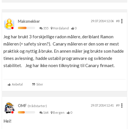
Maksmekker
29.07.2014 12.06
#8
355
Hordaland
0
Jeg har brukt 3 forskjellige radon målere, deriblant Ramon
måleren (= safety siren?). Canary måleren er den som er mest
praktisk og nyttig å bruke. En annen måler jeg brukte som hadde
times avlesning, hadde ustabil programvare og sviktende
stabilitet. Jeg har ikke noen tilknytning til Canary firmaet.
Anbefal
Siter
OMF
29.07.2014 12.41
#9
(trådstarter)
164
Bergen
0
Hei!