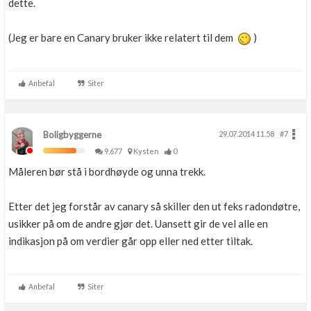
dette.
(Jeg er bare en Canary bruker ikke relatert til dem
)
Anbefal
Siter
Boligbyggerne
29.07.2014 11.58
#7
9,677
Kysten
0
Måleren bør stå i bordhøyde og unna trekk.
Etter det jeg forstår av canary så skiller den ut feks radondøtre,
usikker på om de andre gjør det. Uansett gir de vel alle en
indikasjon på om verdier går opp eller ned etter tiltak.
Anbefal
Siter