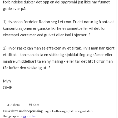
forbindelse dukker det opp en del spørsmål jeg ikke har funnet
Boligmappa+
gode svar på:
Nytt
Få mer ut av Boligmappa
1) Hvordan fordeler Radon seg i et rom. Er det naturlig å anta at
konsentrasjonen er ganske lik i hele rommet, eller vil det for
eksempel være mer ved gulvet eller inni i hjørner...?
2) Hvor raskt kan man se effekten av et tiltak. Hvis man har gjort
et tiltak - kan man da ta en skikkelig sjokklufting, og så mer eller
mindre umiddelbart ta en ny måling - eller tar det litt tid før man
får luftet den skikkelig ut...?
Mvh
OMF
Anbefal
Siter
Husk dette under oppussing:
Lagre kvitteringer, bilder og avtaler i
Boligmappa.
Logg inn her