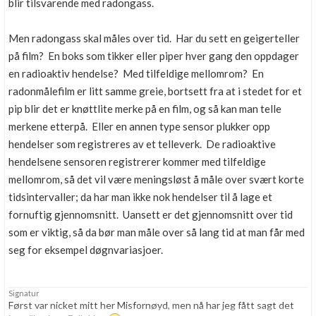
blir tilsvarende med radongass.
Men radongass skal måles over tid. Har du sett en geigerteller
på film? En boks som tikker eller piper hver gang den oppdager
en radioaktiv hendelse? Med tilfeldige mellomrom? En
radonmålefilm er litt samme greie, bortsett fra at i stedet for et
pip blir det er knøttlite merke på en film, og så kan man telle
merkene etterpå. Eller en annen type sensor plukker opp
hendelser som registreres av et telleverk. De radioaktive
hendelsene sensoren registrerer kommer med tilfeldige
mellomrom, så det vil være meningsløst å måle over svært korte
tidsintervaller; da har man ikke nok hendelser til å lage et
fornuftig gjennomsnitt. Uansett er det gjennomsnitt over tid
som er viktig, så da bør man måle over så lang tid at man får med
seg for eksempel døgnvariasjoer.
Signatur
Først var nicket mitt her Misfornøyd, men nå har jeg fått sagt det