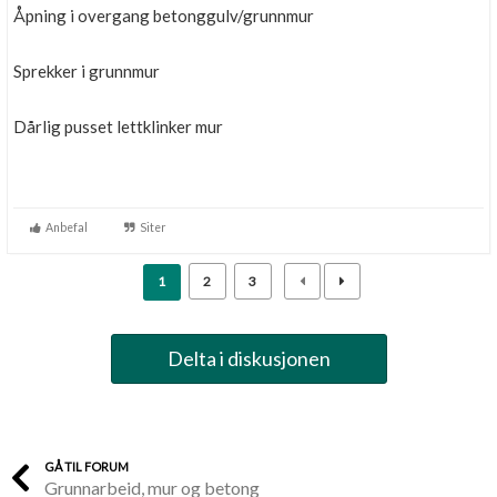
Åpning i overgang betonggulv/grunnmur
Sprekker i grunnmur
Dårlig pusset lettklinker mur
Anbefal
Siter
1
2
3
Delta i diskusjonen
GÅ TIL FORUM
Grunnarbeid, mur og betong