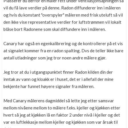
Plasserer du derfor en måler rett under ventilasjonsåpningen så
vil du få lave verdier på denne. Radon diffunderer inn i måleren
og hvis du konstant "overspyler" måleren med frisk uteluft så vil
den ikke vise representative verdier for luftstrømmen vil lokalt
blåse bort Radonene som skal diffundere inn i måleren.
Canary har også en egenkalibrering og de kontrollerer på et vis
at signalet kommer fra en radon spalting. Dvs de teller ikke bare
antall utladninger som jeg tror noen andre målere gjør.
Jeg tror at du i utgangspunktet finner Radon kilden din der
inntak av vann og kloakk er i huset, det er i allefall der mine
bekjente har funnet høyere signaler fra måleren.
Med Canary målerens dagmiddel så lette jeg etter samsvar
mellom nivåene mellom to målere f.eks. kjeller og kjøkken etter
hvert så jeg at kjøkken lå en faktor 2 under nivå i kjeller og det
var en luftlekkasje mellom kjeller og kjøkken som var årsak til