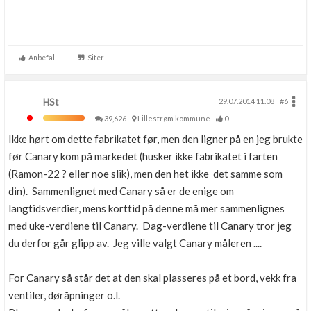
Anbefal
Siter
HSt
29.07.2014 11.08
#6
39,626
Lillestrøm kommune
0
Ikke hørt om dette fabrikatet før, men den ligner på en jeg brukte
før Canary kom på markedet (husker ikke fabrikatet i farten
(Ramon-22 ? eller noe slik), men den het ikke det samme som
din). Sammenlignet med Canary så er de enige om
langtidsverdier, mens korttid på denne må mer sammenlignes
med uke-verdiene til Canary. Dag-verdiene til Canary tror jeg
du derfor går glipp av. Jeg ville valgt Canary måleren ....
For Canary så står det at den skal plasseres på et bord, vekk fra
ventiler, døråpninger o.l.