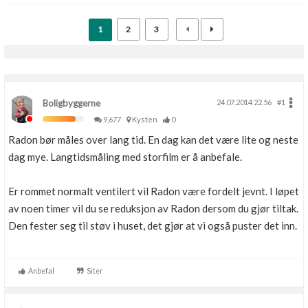
1
2
3
Boligbyggerne
24.07.2014 22.56
#1
9,677
Kysten
0
Radon bør måles over lang tid. En dag kan det være lite og neste
dag mye. Langtidsmåling med storfilm er å anbefale.
Er rommet normalt ventilert vil Radon være fordelt jevnt. I løpet
av noen timer vil du se reduksjon av Radon dersom du gjør tiltak.
Den fester seg til støv i huset, det gjør at vi også puster det inn.
Anbefal
Siter