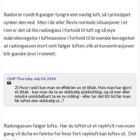
Radon er rundt 8 ganger tyngre enn vanlig luft, så i prinsippet
synker den ned. Men i de aller fleste normale situasjoner i et
rom er det så lite radongass i forhold til luft og så mye
makrobevegelse i luftmassene i forhold til brownske bevegelser
at radongassen stort sett følger luften, slik at konsentrasjonen
blir ganske jevn i rommet.
OMF Thursday, July 24, 2014
2) Hvor raskt kan man se effekten av et tiltak. Hvis man har gjort
et tiltak - kan man da ta en skikkelig sjokklufting, og så mer eller
mindre umiddelbart ta en ny måling - eller tar det litt tid før man
får luftet den skikkelig ut...?
Radongassen følger lufta. Har du luftet ut et røykfylt rom noen
gang vil du ha en følelse for hvor fort røykluft kan luftes ut. Det