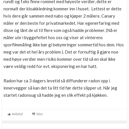
rundt og f.eks finne rommet med høyeste verdier, dette er
normalt der kloakkledning kommer inn i huset. Lettest er dette
hvis dere går sammen med nabo og kjøper 2 målere. Canary
måler er den beste for privatmarkedet. Har egenerfaring med
disse og lånt de ut til flere som også hadde problemer. (Nå er
måler ute i byggefeltet hos oss og viser at vinterens
sporfilmmåling ikke bør gi bekymringer sommertid hos dem. Hos
meg var det et hel års problem ). Det er fornuftig å gjøre noe
med høye verdier men risiko kommer over tid så en skal ikke
være veldig redd for evt. eksponering en har hatt.
Radon har ca 3 dagers levetid så diffunderer radon opp i
innervegger så kan det ta litt tid før dette slipper ut. Når jeg
startet radonsug så hadde jeg en slik effekt på kjøkken.
Anbefal
Siter