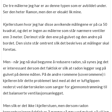
De tre målerne jeg har er av denne typen som er avbildet under.
Ser den heter Ramon, men den er eksakt lik mine.
Kjellerstuen hvor jeg har disse avvikende målingene er på ca 50
kvadrat, og det er ingen av målerne som står nærmere ventiler
enn 3 meter. Derimot står den ene på gulvet og den andre på
bordet. Den siste står omtrent slik det beskrives at målinger skal
foretas.
Men - når jeg nå skal begynne å redusere radon, så synes jeg det
er interessant dersom det faktisk er slik at radon legger seg på
gulvet på denne måten. På de andre rommene (soverommene) i
kjelleren blir dette problemet løst med at det er luftglippen
nederst ved dørterskelen som sørger for gjennomstrømming til
det balanserte ventilasjonsanlegget.
Men slik er det ikke i kjellerstuen, men dersom radon
konsentrasjonen faktisk er 3 ganger så gøy ved gulvet, så vil jeg