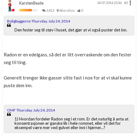
KarstenBeate
24.07.2014 23.46
#2
3,412
Akershus
0
Boligbyggerne Thursday, July 24, 2014
Den fester seg til støv i huset, det gjør at vi også puster det inn.
Radon er en edelgass, så det er litt overraskende om den fester
seg til ting.
Generelt trenger ikke gasser sitte fast i noe for at vi skal kunne
puste dem inn.
OMF Thursday, July 24, 2014
1) Hvordan fordeler Radon seg i et rom. Er det naturlig å anta at
konsentrasjonen er ganske lik i hele rommet, eller vil det for
eksempel være mer ved gulvet eller inni i hjørner...?