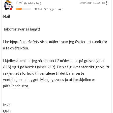
OMF
29.07.2014 10.02
#5
(trådstarter)
164
Bergen
0
Hei!
Takk for svar så langt!
Har kjøpt 3 stk Safety siren målere som jeg flytter litt rundt for
å få oversikten.
I kjellerstuen har jeg nå plassert 2 målere - en på gulvet (viser
655) og 1 på bordet (viser 219). Den på gulvet står riktignok litt
i skjermet i forhold til ventilene til det balanserte
ventilasjonsanlegget. Men jeg synes jo at forskjellen er
påfallende stor.
Mvh
OMF