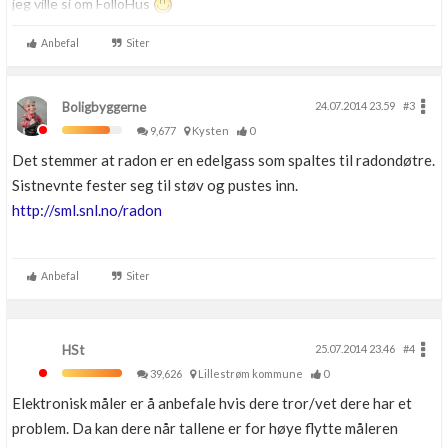
jeg ville si om FolloHus
Anbefal
Siter
Boligbyggerne
24.07.2014 23.59
#3
9,677
Kysten
0
Det stemmer at radon er en edelgass som spaltes til radondøtre.
Sistnevnte fester seg til støv og pustes inn.
http://sml.snl.no/radon
Anbefal
Siter
HSt
25.07.2014 23.46
#4
39,626
Lillestrøm kommune
0
Elektronisk måler er å anbefale hvis dere tror/vet dere har et
problem. Da kan dere når tallene er for høye flytte måleren