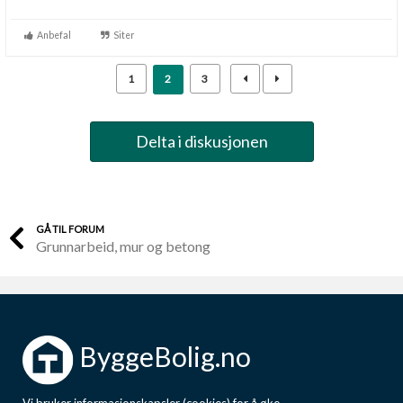
Anbefal
Siter
1
2
3
Delta i diskusjonen
GÅ TIL FORUM
Grunnarbeid, mur og betong
ByggeBolig.no