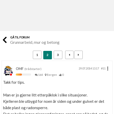
Last opp selv
Ta vare på fargekoder og kvitteringer
Verdi & økonomi
Din største investering
GÅ TIL FORUM
Grunnarbeid, mur og betong
Finn håndverkere
Søk blant 9000 bedrifter
1
2
3
Papirer som mangler
Skaff dokumentasjon som mangler
OMF
29.07.2014 13.17
#11
(trådstarter)
164
Bergen
0
Kundeservice
Takk for tips.
Få svar på det du lurer på
Man er jo gjerne litt etterpåklok i slike situasjoner.
Kom i gang med Boligmappa
Kjelleren ble utbygd for noen år siden og under gulvet er det
Se din bolig? Klikk her
både plast og radonsperre.