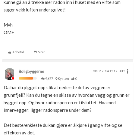
kunne gå an å trekke mer radon inn i huset med en vifte som
suger vekk luften under gulvet!
Mvh
OMF
Anbefal
Siter
Boligbyggerne
30.07.2014 15.17
#15
9,677
Kysten
0
Da har du pigget opp slik at nederste del av veggen er
grunnfjell? Kan du tegne en skisse av hvordan vegg og grunn er
bygget opp. Og hvor radonsperren er tilsluttet. Hva med
innervegger; ligger radonsperre under dem?
Det beste/enkleste du kan gjøre er å kjøre i gang vifte og se
effekten av det.