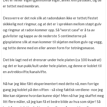
Det er heller ingen gjennomføringer, annet enn på badet, og de
Boligmappa+
er tettet med membran.
Nytt
Få mer ut av Boligmappa
Dessverre er det nok slik at radonduken ikke er tettet/festet
skikkelig mot ringmur, og at det er i sprekken mellom støpt gulv
og ringmur at radon kommer opp. Så "worst case" er å ta av
gulvlister og kappe av de nederste 5 centimeterne på
gipsplatene slik at man kommer til skjøten mellom gulv og vegg,
og tette denne med en eller annen form for tetningsmasse.
Det ble lagt ned et drensrør under hele platen (ca 100 kvadrat)
og det er kun pukk/kult under hele platen, og denne er koblet til
en avtrekksvifte/kanalvifte.
Nå har jeg ikke fått eksperimentert med dette nå, men forrige
gang jeg koblet på den viften - så steg faktisk verdiene- noe jeg
ikke kan skjønne hvordan kunne skje! Men nå har jeg skaffet meg
litt flere måler, så jeg kan få et bedre bilde av hva som skjer! Så