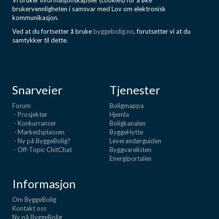
Vi bruker informasjonskapsler (cookies) for å øke
brukervennligheten i samsvar med Lov om elektronisk
kommunikasjon.
Ved at du fortsetter å bruke
byggebolig.no
, forutsetter vi at du
samtykker til dette.
Snarveier
Tjenester
Forum
Boligmappa
- Prosjekter
Hjemla
- Konkurranser
Boligkanalen
- Markedsplassen
ByggeHytte
- Ny på ByggeBolig?
Leverandørguiden
- Off-Topic ChitChat
Byggvarelisten
Energiportalen
Informasjon
Om ByggeBolig
Kontakt oss
Ny på ByggeBolig