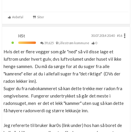
Anbefal
Siter
HSt
30.07.2014 20.40
#16
39,625
Lillestrøm kommune
0
Hvis det er flere vegger som går "ned" så vil disse lage et
luftrom under hvert gulv, dvs luftvolumet under huset vil ikke
henge sammen. Du må da sørge for at du suger fra alle
"kamrene" eller at du i allefall suger fra "det riktige" (DVs der
radon lekker inn).
Suger du fra nabokammeret så kan dette trekke mer radon fra
omgivelsene. Fungerer undertrykket så går det meste i
radonsuget, men er det et lekk "kammer" uten sug så kan dette
få høyere radonverdi og større lekkasje inn.
Jeg refererte til bruker ikar0s (link under) hos han så boret de