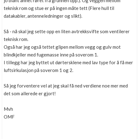
jo blant annet røret fra grunnen opp.). Og veggen mellom
teknisk rom og stue er på ingen måte tett (Flere hull til
datakabler, antenneledninger og slikt).
Så - nå skal jeg sette opp en liten avtrekksvifte som ventilerer
teknisk rom.
Også har jeg også tettet glipen mellom vegg og gulv mot
blindkjeller med fugemasse inne på soverom 1.
I tillegg har jeg byttet ut dørtersklene med lav type for å få mer
luftsirkulasjon på soverom 1 og 2.
Så jeg forventere vel at jeg skal få ned verdiene noe mer med
det som allerede er gjort!
Mvh
OMF