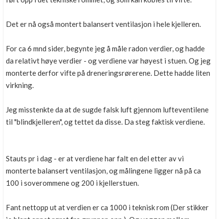
Det er nå også montert balansert ventilasjon i hele kjelleren.
For ca 6 mnd sider, begynte jeg å måle radon verdier, og hadde
da relativt høye verdier - og verdiene var høyest i stuen. Og jeg
monterte derfor vifte på dreneringsrørerene. Dette hadde liten
virkning.
Jeg misstenkte da at de sugde falsk luft gjennom lufteventilene
til "blindkjelleren", og tettet da disse. Da steg faktisk verdiene.
Stauts pr i dag - er at verdiene har falt en del etter av vi
monterte balansert ventilasjon, og målingene ligger nå på ca
100 i soverommene og 200 i kjellerstuen.
Fant nettopp ut at verdien er ca 1000 i teknisk rom (Der stikker