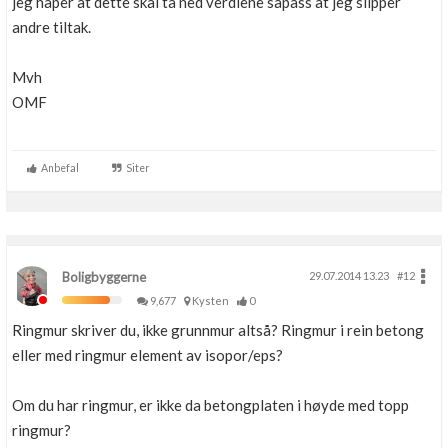
jeg håper at dette skal ta ned verdiene såpass at jeg slipper
andre tiltak.
Mvh
OMF
Anbefal
Siter
Boligbyggerne
29.07.2014 13.23
#12
9,677
Kysten
0
Ringmur skriver du, ikke grunnmur altså? Ringmur i rein betong
eller med ringmur element av isopor/eps?
Om du har ringmur, er ikke da betongplaten i høyde med topp
ringmur?