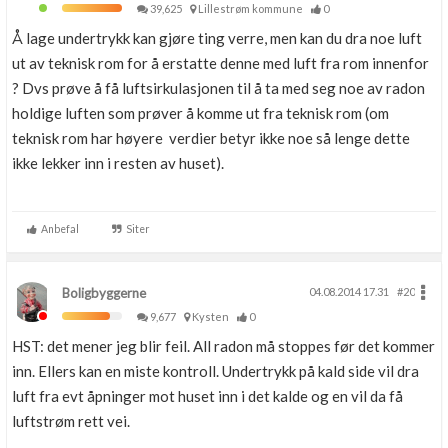
39,625
Lillestrøm kommune
0
Å lage undertrykk kan gjøre ting verre, men kan du dra noe luft
ut av teknisk rom for å erstatte denne med luft fra rom innenfor
? Dvs prøve å få luftsirkulasjonen til å ta med seg noe av radon
holdige luften som prøver å komme ut fra teknisk rom (om
teknisk rom har høyere verdier betyr ikke noe så lenge dette
ikke lekker inn i resten av huset).
Anbefal
Siter
Boligbyggerne
04.08.2014 17.31
#20
9,677
Kysten
0
HST: det mener jeg blir feil. All radon må stoppes før det kommer
inn. Ellers kan en miste kontroll. Undertrykk på kald side vil dra
luft fra evt åpninger mot huset inn i det kalde og en vil da få
luftstrøm rett vei.