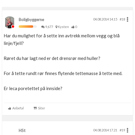
Boligbyggerne
04.08.2014 14.15
#18
9,677
Kysten
0
Har du mulighet for å sette inn avtrekk mellom vegg og blå
linje/fjell?
Røret du har lagt ned er det drensrør med huller?
For å tette rundt rør finnes flytende tettemasse å tette med.
Er leca poretettet på innside?
Anbefal
Siter
HSt
04.08.2014 17.21
#19