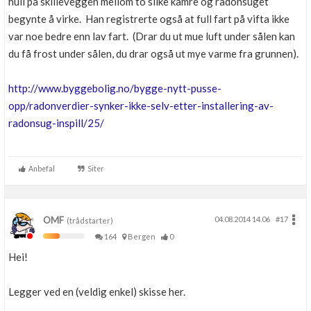
hull på skilleveggen mellom to slike kamre og radonsuget
begynte å virke. Han registrerte også at full fart på vifta ikke
var noe bedre enn lav fart. (Drar du ut mue luft under sålen kan
du få frost under sålen, du drar også ut mye varme fra grunnen).
http://www.byggebolig.no/bygge-nytt-pusse-
opp/radonverdier-synker-ikke-selv-etter-installering-av-
radonsug-inspill/25/
Anbefal
Siter
OMF
04.08.2014 14.06
#17
(trådstarter)
164
Bergen
0
Hei!
Legger ved en (veldig enkel) skisse her.