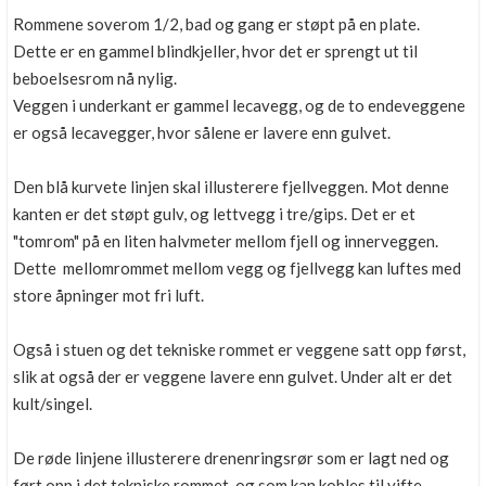
Rommene soverom 1/2, bad og gang er støpt på en plate.
Dette er en gammel blindkjeller, hvor det er sprengt ut til
beboelsesrom nå nylig.
Veggen i underkant er gammel lecavegg, og de to endeveggene
er også lecavegger, hvor sålene er lavere enn gulvet.
Den blå kurvete linjen skal illusterere fjellveggen. Mot denne
kanten er det støpt gulv, og lettvegg i tre/gips. Det er et
"tomrom" på en liten halvmeter mellom fjell og innerveggen.
Dette mellomrommet mellom vegg og fjellvegg kan luftes med
store åpninger mot fri luft.
Også i stuen og det tekniske rommet er veggene satt opp først,
slik at også der er veggene lavere enn gulvet. Under alt er det
kult/singel.
De røde linjene illusterere drenenringsrør som er lagt ned og
ført opp i det tekniske rommet, og som kan kobles til vifte.