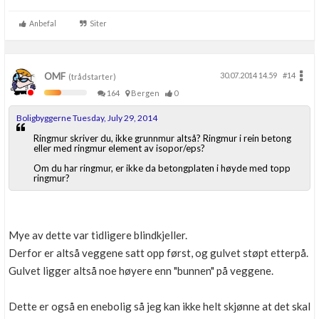
Anbefal
Siter
OMF
30.07.2014 14.59
#14
(trådstarter)
164
Bergen
0
Boligbyggerne Tuesday, July 29, 2014
Ringmur skriver du, ikke grunnmur altså? Ringmur i rein betong
eller med ringmur element av isopor/eps?
Om du har ringmur, er ikke da betongplaten i høyde med topp
ringmur?
Mye av dette var tidligere blindkjeller.
Derfor er altså veggene satt opp først, og gulvet støpt etterpå.
Gulvet ligger altså noe høyere enn "bunnen" på veggene.
Dette er også en enebolig så jeg kan ikke helt skjønne at det skal