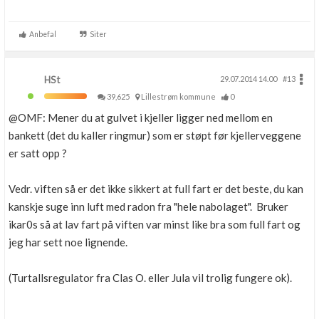
Anbefal
Siter
HSt
29.07.2014 14.00
#13
39,625
Lillestrøm kommune
0
@OMF: Mener du at gulvet i kjeller ligger ned mellom en
bankett (det du kaller ringmur) som er støpt før kjellerveggene
er satt opp ?
Vedr. viften så er det ikke sikkert at full fart er det beste, du kan
kanskje suge inn luft med radon fra "hele nabolaget". Bruker
ikar0s så at lav fart på viften var minst like bra som full fart og
jeg har sett noe lignende.
(Turtallsregulator fra Clas O. eller Jula vil trolig fungere ok).