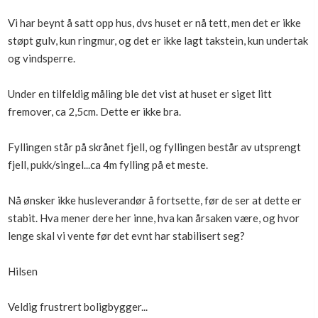
Boligmappa+
Vi har beynt å satt opp hus, dvs huset er nå tett, men det er ikke
Nytt
Få mer ut av Boligmappa
støpt gulv, kun ringmur, og det er ikke lagt takstein, kun undertak
og vindsperre.
Under en tilfeldig måling ble det vist at huset er siget litt
fremover, ca 2,5cm. Dette er ikke bra.
Fyllingen står på skrånet fjell, og fyllingen består av utsprengt
fjell, pukk/singel...ca 4m fylling på et meste.
Nå ønsker ikke husleverandør å fortsette, før de ser at dette er
stabit. Hva mener dere her inne, hva kan årsaken være, og hvor
lenge skal vi vente før det evnt har stabilisert seg?
Hilsen
Veldig frustrert boligbygger...