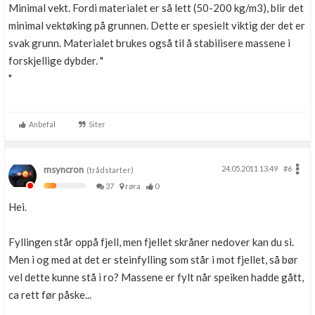
Minimal vekt. Fordi materialet er så lett (50-200 kg/m3), blir det
minimal vektøking på grunnen. Dette er spesielt viktig der det er
svak grunn. Materialet brukes også til å stabilisere massene i
forskjellige dybder. "
"
Anbefal
Siter
msyncron
24.05.2011 13.49
#6
(trådstarter)
37
røra
0
Hei.
Fyllingen står oppå fjell, men fjellet skråner nedover kan du si.
Men i og med at det er steinfylling som står i mot fjellet, så bør
vel dette kunne stå i ro? Massene er fylt når speiken hadde gått,
ca rett før påske...