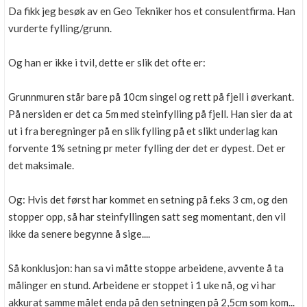
Da fikk jeg besøk av en Geo Tekniker hos et consulentfirma. Han
vurderte fylling/grunn.
Og han er ikke i tvil, dette er slik det ofte er:
Grunnmuren står bare på 10cm singel og rett på fjell i øverkant.
På nersiden er det ca 5m med steinfylling på fjell. Han sier da at
ut i fra beregninger på en slik fylling på et slikt underlag kan
forvente 1% setning pr meter fylling der det er dypest. Det er
det maksimale.
Og: Hvis det først har kommet en setning på f.eks 3 cm, og den
stopper opp, så har steinfyllingen satt seg momentant, den vil
ikke da senere begynne å sige....
Så konklusjon: han sa vi måtte stoppe arbeidene, avvente å ta
målinger en stund. Arbeidene er stoppet i 1 uke nå, og vi har
akkurat samme målet enda på den setningen på 2,5cm som kom...