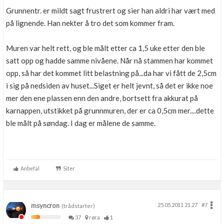
Grunnentr. er mildt sagt frustrert og sier han aldri har vært med
på lignende. Han nekter å tro det som kommer fram.
Muren var helt rett, og ble målt etter ca 1,5 uke etter den ble
satt opp og hadde samme nivåene. Når nå stammen har kommet
opp, så har det kommet litt belastning på...da har vi fått de 2,5cm
i sig på nedsiden av huset...Siget er helt jevnt, så det er ikke noe
mer den ene plassen enn den andre, bortsett fra akkurat på
karnappen, utstikket på grunnmuren, der er ca 0,5cm mer....dette
ble målt på søndag. I dag er målene de samme.
Anbefal
Siter
msyncron
25.05.2011 21.27
#7
(trådstarter)
37
røra
1