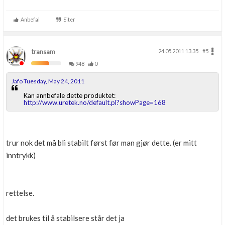
Anbefal
Siter
transam
24.05.2011 13.35
#5
948
0
Jafo Tuesday, May 24, 2011
Kan annbefale dette produktet:
http://www.uretek.no/default.pl?showPage=168
trur nok det må bli stabilt først før man gjør dette. (er mitt
inntrykk)
rettelse.
det brukes til å stabilsere står det ja