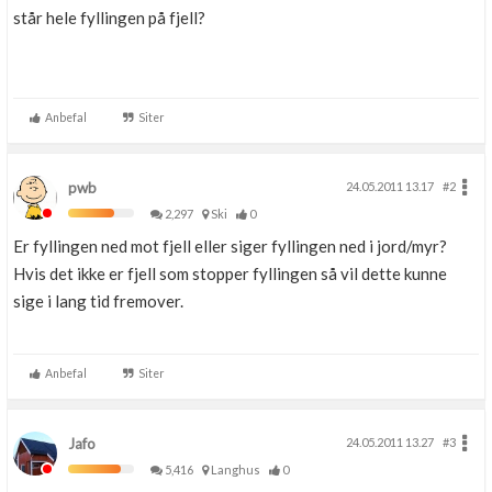
står hele fyllingen på fjell?
Anbefal
Siter
pwb
24.05.2011 13.17
#2
2,297
Ski
0
Er fyllingen ned mot fjell eller siger fyllingen ned i jord/myr?
Hvis det ikke er fjell som stopper fyllingen så vil dette kunne
sige i lang tid fremover.
Anbefal
Siter
Jafo
24.05.2011 13.27
#3
5,416
Langhus
0