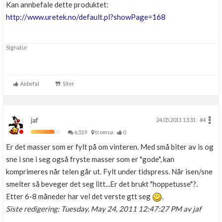
Kan annbefale dette produktet:
http://www.uretek.no/default.pl?showPage=168
Signatur
Anbefal
Siter
jaf
24.05.2011 13.31
#4
6,519
tromsø
0
Er det masser som er fylt på om vinteren. Med små biter av is og
sne i sne i seg også fryste masser som er "gode", kan
komprimeres når telen går ut. Fylt under tidspress. Når isen/sne
smelter så beveger det seg litt...Er det brukt "hoppetusse"?.
Etter 6-8 måneder har vel det verste gtt seg
.
Siste redigering: Tuesday, May 24, 2011 12:47:27 PM av jaf