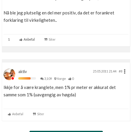
Nå ble jeg plutselig en del mer positiv, da det er forankret
forklaring til virkeligheten..
1
Anbefal
Siter
aktiv
25.05.2011 21.44
#8
3,109
Norge
0
Ikkje for å være kranglete, men 1% pr meter er akkurat det
samme som 1% (uavgengig av høgda)
Anbefal
Siter