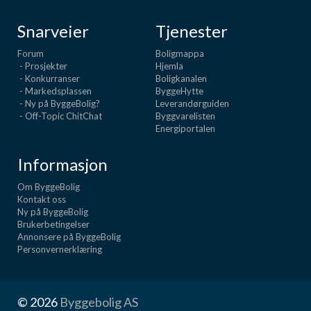
Snarveier
Tjenester
Forum
Boligmappa
- Prosjekter
Hjemla
- Konkurranser
Boligkanalen
- Markedsplassen
ByggeHytte
- Ny på ByggeBolig?
Leverandørguiden
- Off-Topic ChitChat
Byggvarelisten
Energiportalen
Informasjon
Om ByggeBolig
Kontakt oss
Ny på ByggeBolig
Brukerbetingelser
Annonsere på ByggeBolig
Personvernerklæring
© 2026
Byggebolig AS