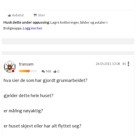
Anbefal
Siter
Husk dette under oppussing:
Lagre kvitteringer, bilder og avtaler i
Boligmappa.
Logg inn her
transam
24.05.2011 13.08
#1
948
0
hva sier de som har gjordt grunnarbeidet?
gjelder dette hele huset?
er måling nøyaktig?
er huset skjevt eller har alt flyttet seg?