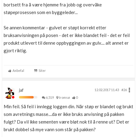
bortsett fra å være hjemme fra jobb og overvåke
støpeprosessen som en byggeleder...
Se annen kommentar - gulvet er støpt korrekt etter
bruksanvisningen på posen - det er ikke blandet feil - det er feil
produkt utlevert til denne oppbyggingen av gulv.... alt annet er
gjort riktig.
Anbefal
Siter
jaf
12.02.2017 11.43
#26
6,519
tromsø
0
Min feil. Så feil i innlegg loggen din. Når støp er blandet og brukt
som avretnings masse....da er ikke bruks anvisning på pakken
fulgt? Da vil ikke sementen være bløt nok til å renne ut? Det er
brukt dobbel så mye vann som står på pakken?