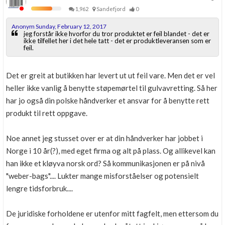
1,962
Sandefjord
0
Anonym Sunday, February 12, 2017
jeg forstår ikke hvorfor du tror produktet er feil blandet - det er
ikke tilfellet her i det hele tatt - det er produktleveransen som er
feil.
Det er greit at butikken har levert ut ut feil vare. Men det er vel
heller ikke vanlig å benytte støpemørtel til gulvavretting. Så her
har jo også din polske håndverker et ansvar for å benytte rett
produkt til rett oppgave.
Noe annet jeg stusset over er at din håndverker har jobbet i
Norge i 10 år(?), med eget firma og alt på plass. Og allikevel kan
han ikke et kløyva norsk ord? Så kommunikasjonen er på nivå
"weber-bags".... Lukter mange misforståelser og potensielt
lengre tidsforbruk....
De juridiske forholdene er utenfor mitt fagfelt, men ettersom du