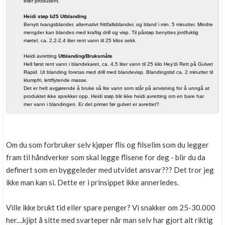
eller produsent.
Heidi støp b25 Utblanding
Benytt tvangsblander, alternativt frittfallsblander, og bland i min. 5 minutter. Mindre
mengder kan blandes med kraftig drill og visp. Til påstøp benyttes jordfuktig
mørtel, ca. 2,2-2,4 liter rent vann til 25 kilos sekk.
Heidi avretting
Utblanding/Bruksmåte
Hell først rent vann i blandekaret, ca. 4,5 liter vann til 25 kilo Hey’di Rett på Gulvet
Rapid. Ut blanding foretas med drill med blandevisp. Blandingstid ca. 2 minutter til
klumpfri, lettflytende masse.
Det er helt avgjørende å bruke så lite vann som står på anvisning for å unngå at
produktet ikke sprekker opp. Heidi støp blir ikke heidi avretting om en bare har
mer vann i blandingen. Er det primet før gulvet er avrettet?
Om du som forbruker selv kjøper flis og filselim som du legger
fram til håndverker som skal legge flisene for deg - blir du da
definert som en byggeleder med utvidet ansvar??? Det tror jeg
ikke man kan si. Dette er i prinsippet ikke annerledes.
Ville ikke brukt tid eller spare penger? Vi snakker om 25-30.000
her....kjipt å sitte med svarteper når man selv har gjort alt riktig