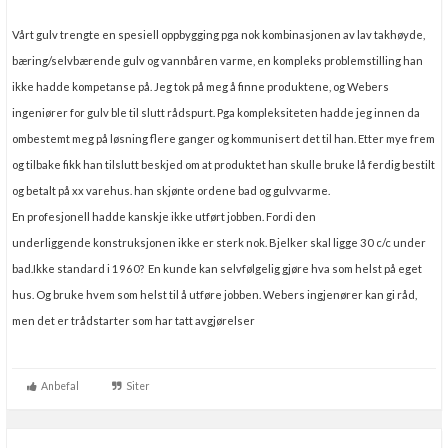
Vårt gulv trengte en spesiell oppbygging pga nok kombinasjonen av lav takhøyde,
bæring/selvbærende gulv og vannbåren varme, en kompleks problemstilling han
ikke hadde kompetanse på. Jeg tok på meg å finne produktene, og Webers
ingeniører for gulv ble til slutt rådspurt. Pga kompleksiteten hadde jeg innen da
ombestemt meg på løsning flere ganger og kommunisert det til han. Etter mye frem
og tilbake fikk han tilslutt beskjed om at produktet han skulle bruke lå ferdig bestilt
og betalt på xx varehus. han skjønte ordene bad og gulvvarme.
En profesjonell hadde kanskje ikke utført jobben. Fordi den
underliggende
konstruksjonen ikke er sterk nok. Bjelker skal ligge 30 c/c under
bad.Ikke standard i 1960? En kunde kan selvfølgelig gjøre hva som helst på eget
hus. Og bruke hvem som helst til å utføre jobben. Webers ingjenører kan gi råd,
men det er trådstarter som har tatt avgjørelser
Anbefal
Siter