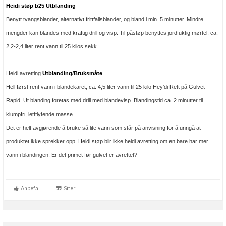
Heidi støp b25 Utblanding
Boligmappa+
Nytt
Benytt tvangsblander, alternativt frittfallsblander, og bland i min. 5 minutter. Mindre
Få mer ut av Boligmappa
mengder kan blandes med kraftig drill og visp. Til påstøp benyttes jordfuktig mørtel, ca.
2,2-2,4 liter rent vann til 25 kilos sekk.
Heidi avretting
Utblanding/Bruksmåte
Hell først rent vann i blandekaret, ca. 4,5 liter vann til 25 kilo Hey’di Rett på Gulvet
Rapid. Ut blanding foretas med drill med blandevisp. Blandingstid ca. 2 minutter til
klumpfri, lettflytende masse.
Det er helt avgjørende å bruke så lite vann som står på anvisning for å unngå at
produktet ikke sprekker opp. Heidi støp blir ikke heidi avretting om en bare har mer
vann i blandingen. Er det primet før gulvet er avrettet?
Anbefal
Siter