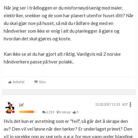
Når jeg ser i trådloggen er du misfornøyd/uenig med maler,
elektriker, snekker og de som har planert utenfor huset ditt? Når
du skal gjør noe på huset, så må du rådføre deg med en
håndverker som ikke er enig i alt du planlegger å gjøre og
hvordan det skal gjøres og koste.
Kan ikke se at du har gjort alt riktig. Vanligvis må 2 norske
håndverkere passe på hver polakk..
Anbefal
Siter
jaf
12.02.2017 11.53
#27
6,519
tromsø
0
Hvis det kun er avretning som er "feil", så går det å skrape den
av? Den vil vel løsne når den tørker? Er underlaget primet? Den
vil jo sprekke opp av seg selv, p,g,a, for mye vann under blanding.