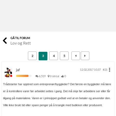
Last opp selv
Ta vare på fargekoder og kvitteringer
Verdi & økonomi
Din største investering
GÅ TIL FORUM
Lov og Rett
Finn håndverkere
Søk blant 9000 bedrifter
2
3
4
5
Papirer som mangler
Skaff dokumentasjon som mangler
jaf
12.02.2017 10.37
#21
6,519
tromsø
0
Kundeservice
Trådstarter har opptred som entreprenør/byggleder? Det første en byggleder må lære
Få svar på det du lurer på
er å kontrollere varer før arbeidet settes i gang. Det må skje før arbeidere ser eller får
tilgang på materialene. Varen er i prinsippet godtatt ved at en betaler og anvender den.
Kom i gang med Boligmappa
Ville ikke brukt tid eller spare penger på å krangle med butikken eller produsent.
Se din bolig? Klikk her