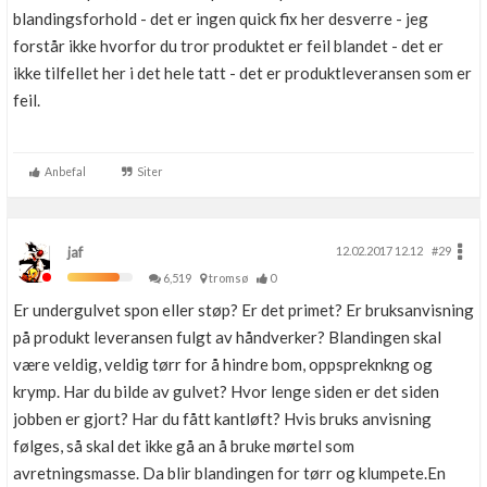
blandingsforhold - det er ingen quick fix her desverre - jeg
forstår ikke hvorfor du tror produktet er feil blandet - det er
ikke tilfellet her i det hele tatt - det er produktleveransen som er
feil.
Anbefal
Siter
jaf
12.02.2017 12.12
#29
6,519
tromsø
0
Er undergulvet spon eller støp? Er det primet? Er bruksanvisning
på produkt leveransen fulgt av håndverker? Blandingen skal
være veldig, veldig tørr for å hindre bom, oppspreknkng og
krymp. Har du bilde av gulvet? Hvor lenge siden er det siden
jobben er gjort? Har du fått kantløft? Hvis bruks anvisning
følges, så skal det ikke gå an å bruke mørtel som
avretningsmasse. Da blir blandingen for tørr og klumpete.En