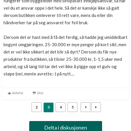
fungerer som byggeleder med selvpåtatt innkjøpsansvar, så har
vel du et ansvar oppe i det hele. Så det er kanskje ikke så galt
dersom butikken omleverer til rett vare, mens du eller din
håndverker tar på seg ansvaret for feil bruk.
Dersom det er hast med å få det ferdig, så hadde jeg umiddelbart
begynt omgjøringen. 25-30.000 er mye penger på kort sikt, men
det er vel ikke sikkert at det blir så dyrt? Dersom du får nye
produkter fra butikken, så tilsier 25-30.000 kr, 1-1,5 uker med
arbeid, og så lang tid tar det vel ikke å pigge opp et gulv og
støpe (nei, mente avrette;-) på nytt....
Anbefal
Siter
2
3
4
5
Delta i diskusjonen