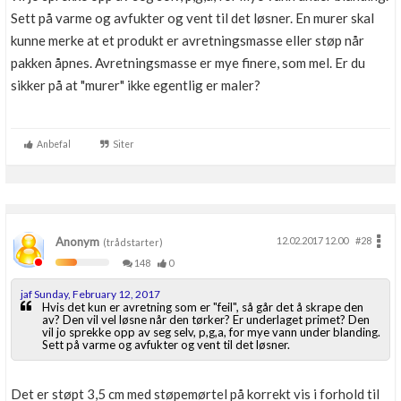
Sett på varme og avfukter og vent til det løsner. En murer skal
kunne merke at et produkt er avretningsmasse eller støp når
pakken åpnes. Avretningsmasse er mye finere, som mel. Er du
sikker på at "murer" ikke egentlig er maler?
Anbefal
Siter
Anonym
12.02.2017 12.00
#28
(trådstarter)
148
0
jaf Sunday, February 12, 2017
Hvis det kun er avretning som er "feil", så går det å skrape den
av? Den vil vel løsne når den tørker? Er underlaget primet? Den
vil jo sprekke opp av seg selv, p,g,a, for mye vann under blanding.
Sett på varme og avfukter og vent til det løsner.
Det er støpt 3,5 cm med støpemørtel på korrekt vis i forhold til