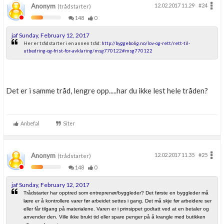
Anonym
12.02.2017 11.29
#24
(trådstarter)
148
0
jaf Sunday, February 12, 2017
Her er trådstarter i en annen tråd:
http://byggebolig.no/lov-og-rett/rett-til-
utbedring-og-frist-for-avklaring/msg770122#msg770122
Det er i samme tråd, lengre opp.....har du ikke lest hele tråden?
Anbefal
Siter
Anonym
12.02.2017 11.35
#25
(trådstarter)
148
0
jaf Sunday, February 12, 2017
Trådstarter har opptred som entreprenør/byggleder? Det første en byggleder må
lære er å kontrollere varer før arbeidet settes i gang. Det må skje før arbeidere ser
eller får tilgang på materialene. Varen er i prinsippet godtatt ved at en betaler og
anvender den. Ville ikke brukt tid eller spare penger på å krangle med butikken