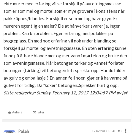
ekte murer med erfaring vil se forskjell på avretningsmassse
som er som mel og mørtel som er mye grovere i konsistens når
pakke åpnes/blandes. Forskjell er som mel og have gryn. Er
mureren egentlig en maler? De at hånverker svarer ja, ingen
problem. Kan bli problem. Egen erfaring med polakker på
byggeplass. En med noe erfaring vil nok under blanding se
forskjell på mørtel og avretningsmasse. En uten erfaring kunne
finne på å bare blande mer og mer vann i mørtelen og bruke den
som avreningsmasse. Når betongen tørker og vannet forlater
betongen (tørking) vil betongen lett sprekke opp. Har du bilder
av gulv og emballasje ? En annen feil noen gjør er å ha varme på
gulvet for tidlig. Da "koker" betongen..Sprekker hurtig opp.
Siste redigering: Sunday, February 12, 2017 12:04:57 PM av jaf
Anbefal
Siter
Pal.ah
12.02.2017 13.31
#30