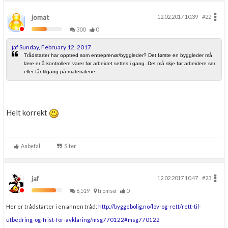
jomat
12.02.2017 10.39
#22
300
0
jaf Sunday, February 12, 2017
Trådstarter har opptred som entreprenør/byggleder? Det første en byggleder må
lære er å kontrollere varer før arbeidet settes i gang. Det må skje før arbeidere ser
eller får tilgang på materialene.
Helt korrekt
Anbefal
Siter
jaf
12.02.2017 10.47
#23
6,519
tromsø
0
Her er trådstarter i en annen tråd:
http://byggebolig.no/lov-og-rett/rett-til-
utbedring-og-frist-for-avklaring/msg770122#msg770122