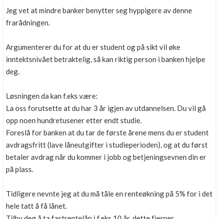
Jeg vet at mindre banker benytter seg hyppigere av denne
frarådningen.
Argumenterer du for at du er student og på sikt vil øke
inntektsnivået betraktelig, så kan riktig person i banken hjelpe
deg.
Løsningen da kan f.eks være:
La oss forutsette at du har 3 år igjen av utdannelsen. Du vil gå
opp noen hundretusener etter endt studie.
Foreslå for banken at du tar de første årene mens du er student
avdragsfritt (lave låneutgifter i studieperioden), og at du først
betaler avdrag når du kommer i jobb og betjeningsevnen din er
på plass.
Tidligere nevnte jeg at du må tåle en renteøkning på 5% for i det
hele tatt å få lånet.
Tilby deg å ta fastrentelån i f.eks 10 år, dette fjerner