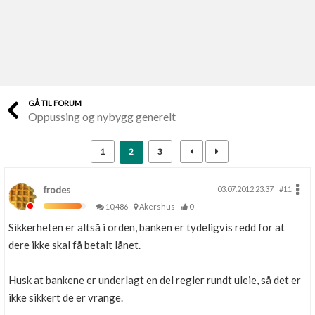
Last opp selv
Ta vare på fargekoder og kvitteringer
Verdi & økonomi
Din største investering
GÅ TIL FORUM
Oppussing og nybygg generelt
Finn håndverkere
Søk blant 9000 bedrifter
1
2
3
Papirer som mangler
Skaff dokumentasjon som mangler
frodes
03.07.2012 23.37
#11
10,486
Akershus
0
Kundeservice
Sikkerheten er altså i orden, banken er tydeligvis redd for at
Få svar på det du lurer på
dere ikke skal få betalt lånet.
Kom i gang med Boligmappa
Husk at bankene er underlagt en del regler rundt uleie, så det er
Se din bolig? Klikk her
ikke sikkert de er vrange.