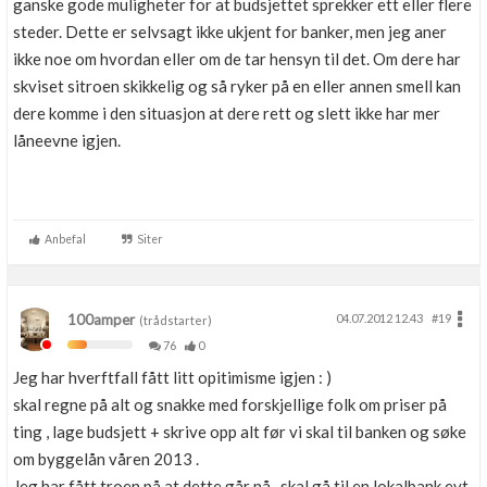
ganske gode muligheter for at budsjettet sprekker ett eller flere
steder. Dette er selvsagt ikke ukjent for banker, men jeg aner
ikke noe om hvordan eller om de tar hensyn til det. Om dere har
skviset sitroen skikkelig og så ryker på en eller annen smell kan
dere komme i den situasjon at dere rett og slett ikke har mer
låneevne igjen.
Anbefal
Siter
100amper
04.07.2012 12.43
#19
(trådstarter)
76
0
Jeg har hverftfall fått litt opitimisme igjen : )
skal regne på alt og snakke med forskjellige folk om priser på
ting , lage budsjett + skrive opp alt før vi skal til banken og søke
om byggelån våren 2013 .
Jeg har fått troen på at dette går nå , skal gå til en lokalbank evt