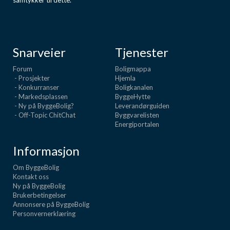
samtykker til dette.
Snarveier
Tjenester
Forum
Boligmappa
- Prosjekter
Hjemla
- Konkurranser
Boligkanalen
- Markedsplassen
ByggeHytte
- Ny på ByggeBolig?
Leverandørguiden
- Off-Topic ChitChat
Byggvarelisten
Energiportalen
Informasjon
Om ByggeBolig
Kontakt oss
Ny på ByggeBolig
Brukerbetingelser
Annonsere på ByggeBolig
Personvernerklæring