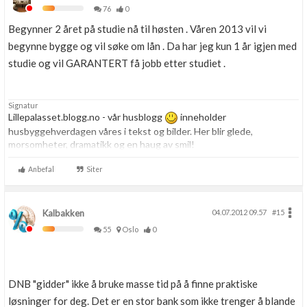
76
0
Begynner 2 året på studie nå til høsten . Våren 2013 vil vi
begynne bygge og vil søke om lån . Da har jeg kun 1 år igjen med
studie og vil GARANTERT få jobb etter studiet .
Signatur
Lillepalasset.blogg.no - vår husblogg
inneholder
husbyggehverdagen våres i tekst og bilder. Her blir glede,
morsomheter, dramatikk og en haug av smil!
Anbefal
Siter
Kalbakken
04.07.2012 09.57
#15
55
Oslo
0
DNB "gidder" ikke å bruke masse tid på å finne praktiske
løsninger for deg. Det er en stor bank som ikke trenger å blande