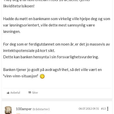
likviditetsrisikoen!
Hadde du møtt en bankmann som virkelig ville hjelpe deg og som
var løsningsorientert, ville dette mest sannsynlig være
løsningen.
For deg som er ferdigutdannet om noen år, er det jo massevis av
inntektspotensiale på kort sikt.
Dette kan banken hensynta i sin forsvarlighetsvurdering.
Banken tjener jo godt på avdragsfrihet, så det ville vært en
"vinn-vinn-situasjon"
Anbefal
Siter
100amper
04.07.2012 09.51
#13
(trådstarter)