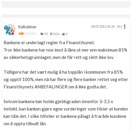
Kalbakken
04.07.2012 01.24
#12
55
Oslo
0
Bankene er underlagt regler fra Finanstilsynet.
Tror ikke bankene har noe imot å låne ut mer enn maksimum 85%
av sikkerhetsgrunnlaget, men de får rett og slett ikke lov.
Tidligere har det vært mulig å ha topplån i kommunen fra 85%
og opptil 100%, men nå har flere og flere banker rettet seg etter
Finanstilsynets ANBEFALINGER om å ikke godta det.
Selvom bankene bør holde gjeldsgraden innenfor 3-3,5 x
inntekt, kan banken gjøre egne vurderinger som tilsier at kunden
kan tåle det. I slike tilfeller er bankene pålagt å fraråde kundene
om å oppta tilbudt lån.