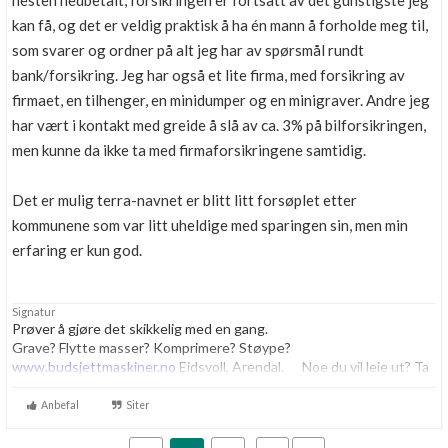
nesten nedbetalt, forsikringen er fortsatt av det gunstigste jeg
kan få, og det er veldig praktisk å ha én mann å forholde meg til,
som svarer og ordner på alt jeg har av spørsmål rundt
bank/forsikring. Jeg har også et lite firma, med forsikring av
firmaet, en tilhenger, en minidumper og en minigraver. Andre jeg
har vært i kontakt med greide å slå av ca. 3% på bilforsikringen,
men kunne da ikke ta med firmaforsikringene samtidig.
Det er mulig terra-navnet er blitt litt forsøplet etter
kommunene som var litt uheldige med sparingen sin, men min
erfaring er kun god.
Signatur
Prøver å gjøre det skikkelig med en gang.
Grave? Flytte masser? Komprimere? Støype?
www.budsjettmaskiner.no
Eidsvoll, Arendal. Noe du vil leie ut? Ta
kontakt, vi har plass til flere.
Anbefal
Siter