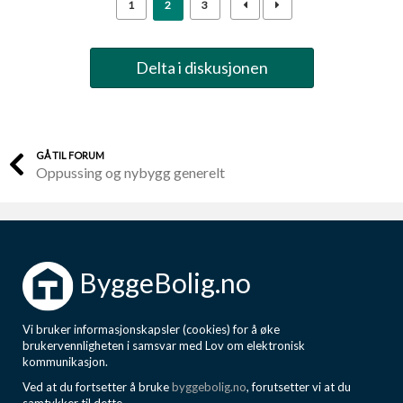
1
2
3
Delta i diskusjonen
GÅ TIL FORUM
Oppussing og nybygg generelt
ByggeBolig.no
Vi bruker informasjonskapsler (cookies) for å øke
brukervennligheten i samsvar med Lov om elektronisk
kommunikasjon.
Ved at du fortsetter å bruke
byggebolig.no
, forutsetter vi at du