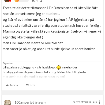
76
0
Fortalte alt dette til mannen i DnB men han sa vi ikke ville fått
noe lån uansett mens jeg er student ..
og Når vi evt søker om lån så har jeg kun 1 ÅR igjen bare på
studie , så vil altså være ferdig som student når huset er ferdig .
Mamma og stefar ville stå som kausjonister ( selvom vi mener vi
egentlig ikke trenger det )
men DNB mannen mente vi ikke fikk det ...
men hører jo nå at jeg absolutt burde sjekke ut andre banker .
Signatur
Lillepalasset.blogg.no - vår husblogg
inneholder
husbyggehverdagen våres i tekst og bilder. Her blir glede,
morsomheter, dramatikk og en haug av smil!
Anbefal
Siter
100amper
04.07.2012 09.54
#14
(trådstarter)