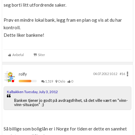
seg borti litt utfordrende saker.
Prøv en mindre lokal bank, legg fram en plan og vis at du har
kontroll.
Dette liker bankene!
Anbefal
Siter
rolfy
04.07.2012 10.12
#16
1,519
Oslo
0
Kalbakken Tuesday, July 3, 2012
Banken tjener jo godt på avdragsfrihet, så det ville vært en "vinn-
vinn-situasjon" ;)
Så billige som boliglån er i Norge for tiden er dette en sannhet