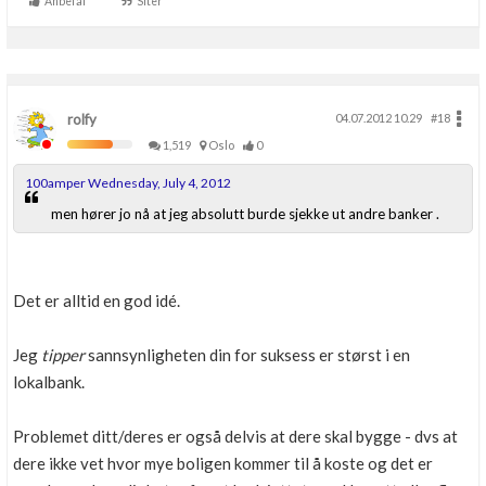
Anbefal
Siter
rolfy
04.07.2012 10.29
#18
1,519
Oslo
0
100amper Wednesday, July 4, 2012
men hører jo nå at jeg absolutt burde sjekke ut andre banker .
Det er alltid en god idé.
Jeg
tipper
sannsynligheten din for suksess er størst i en
lokalbank.
Problemet ditt/deres er også delvis at dere skal bygge - dvs at
dere ikke vet hvor mye boligen kommer til å koste og det er