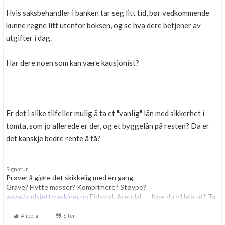
Boligmappa+
Hvis saksbehandler i banken tar seg litt tid, bør vedkommende
Nytt
Få mer ut av Boligmappa
kunne regne litt utenfor boksen, og se hva dere betjener av
utgifter i dag.
Har dere noen som kan være kausjonist?
Er det i slike tilfeller mulig å ta et "vanlig" lån med sikkerhet i
tomta, som jo allerede er der, og et byggelån på resten? Da er
det kanskje bedre rente å få?
Signatur
Prøver å gjøre det skikkelig med en gang.
Grave? Flytte masser? Komprimere? Støype?
www.budsjettmaskiner.no
Eidsvoll, Arendal. Noe du vil leie ut? Ta
kontakt, vi har plass til flere.
Anbefal
Siter