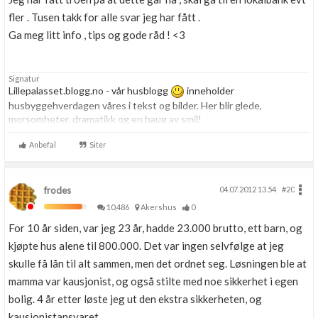
fler . Tusen takk for alle svar jeg har fått .
Ga meg litt info , tips og gode råd ! <3
Signatur
Lillepalasset.blogg.no - vår husblogg
inneholder
husbyggehverdagen våres i tekst og bilder. Her blir glede,
morsomheter, dramatikk og en haug av smil!
Anbefal
Siter
frodes
04.07.2012 13.54
#20
10,486
Akershus
0
For 10 år siden, var jeg 23 år, hadde 23.000 brutto, ett barn, og
kjøpte hus alene til 800.000. Det var ingen selvfølge at jeg
skulle få lån til alt sammen, men det ordnet seg. Løsningen ble at
mamma var kausjonist, og også stilte med noe sikkerhet i egen
bolig. 4 år etter løste jeg ut den ekstra sikkerheten, og
kausjonistansvaret.