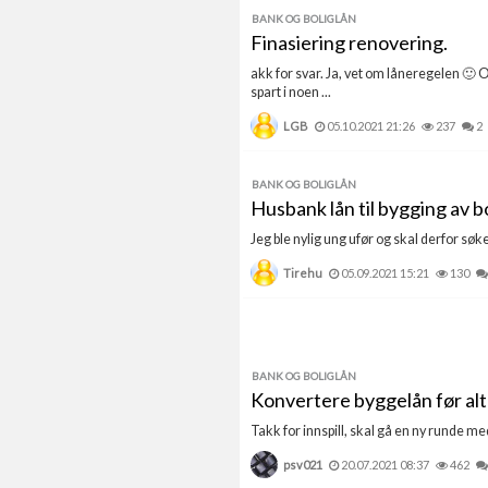
BANK OG BOLIGLÅN
Finasiering renovering.
akk for svar. Ja, vet om låneregelen 🙂 O
spart i noen ...
LGB
05.10.2021 21:26
237
2
BANK OG BOLIGLÅN
Husbank lån til bygging av 
Jeg ble nylig ung ufør og skal derfor søk
Tirehu
05.09.2021 15:21
130
BANK OG BOLIGLÅN
Konvertere byggelån før alt 
Takk for innspill, skal gå en ny runde me
psv021
20.07.2021 08:37
462