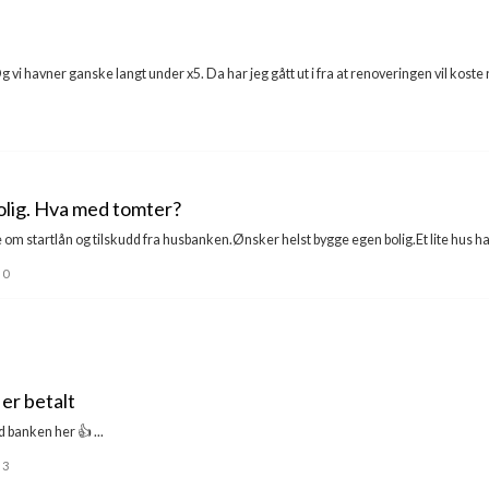
g vi havner ganske langt under x5. Da har jeg gått ut i fra at renoveringen vil koste
bolig. Hva med tomter?
e om startlån og tilskudd fra husbanken.Ønsker helst bygge egen bolig.Et lite hus had
0
er betalt
d banken her 👍 ...
3