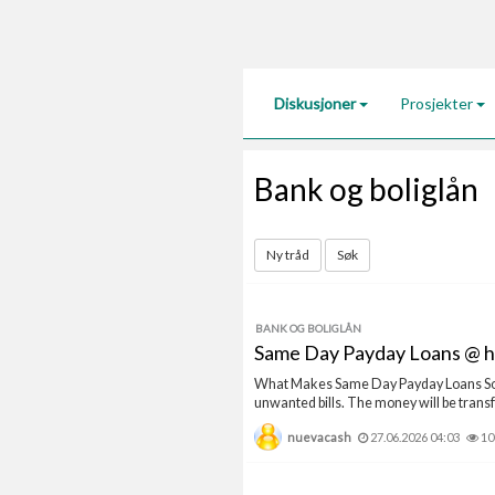
Diskusjoner
Prosjekter
Bank og boliglån
Ny tråd
Søk
BANK OG BOLIGLÅN
Same Day Payday Loans @ h
What Makes Same Day Payday Loans So Co
unwanted bills. The money will be transf
nuevacash
27.06.2026 04:03
10