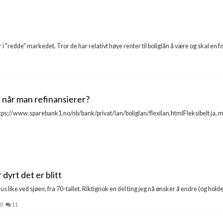
i "redde" markedet. Tror de har relativt høye renter til boliglån å være og skal en fo
 når man refinansierer?
ps://www.sparebank1.no/nb/bank/privat/lan/boliglan/flexilan.htmlFleksibelt ja, men
 dyrt det er blitt
 hus like ved sjøen, fra 70-tallet. Riktignok en del ting jeg nå ønsker å endre (og hol
0
11