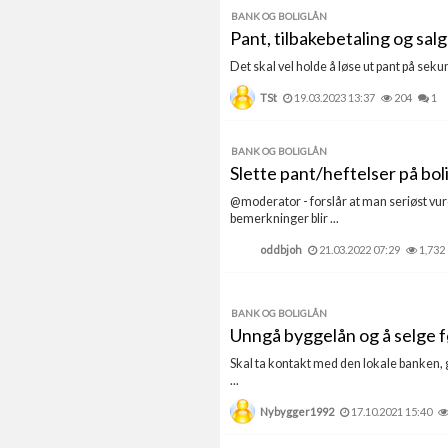
BANK OG BOLIGLÅN
Pant, tilbakebetaling og salg
Det skal vel holde å løse ut pant på sekun
TSt
19.03.2023 13:37
204
1
BANK OG BOLIGLÅN
Slette pant/heftelser på boli
@moderator - forslår at man seriøst vur
bemerkninger blir ...
oddbjoh
21.03.2022 07:29
1,732
BANK OG BOLIGLÅN
Unngå byggelån og å selge 
Skal ta kontakt med den lokale banken, g
...
Nybygger1992
17.10.2021 15:40