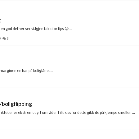
g
en god del her ser vi.Igjen takk for tips 😊 ...
5
8
marginen en har på boliglånet ...
boligflipping
nktet er er ekstremt dyrt område. Til tross for dette gikk de på kjempe smellen ...