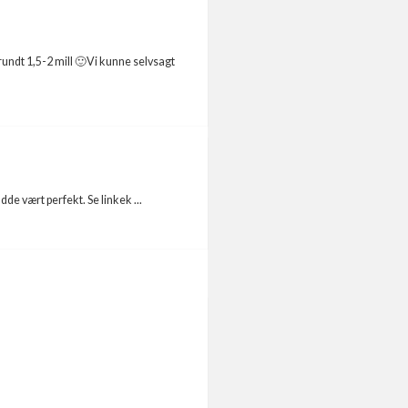
 rundt 1,5-2 mill 🙂Vi kunne selvsagt
de vært perfekt. Se linkek ...