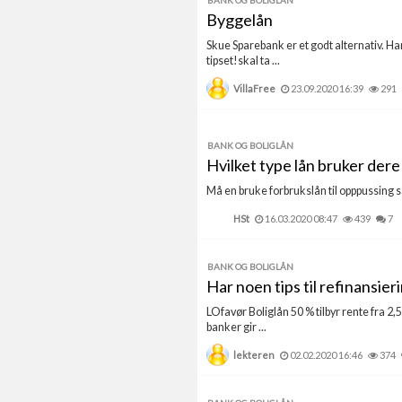
BANK OG BOLIGLÅN
Byggelån
Skue Sparebank er et godt alternativ. Ha
tipset!skal ta ...
VillaFree
23.09.2020 16:39
291
BANK OG BOLIGLÅN
Hvilket type lån bruker dere 
Må en bruke forbrukslån til opppussing så 
HSt
16.03.2020 08:47
439
7
BANK OG BOLIGLÅN
Har noen tips til refinansier
LOfavør Boliglån 50 % tilbyr rente fra 2
banker gir ...
lekteren
02.02.2020 16:46
374