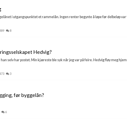
g
gelånet i utgangspunktet et rammelån. Ingen renter begynte å løpe før delbeløp var 
389
8
ikringsselskapet Hedvig?
r han selv har postet. Min kjæreste ble syk når jeg var på feire. Hedvig fløy meg hje
473
3
gging, før byggelån?
6