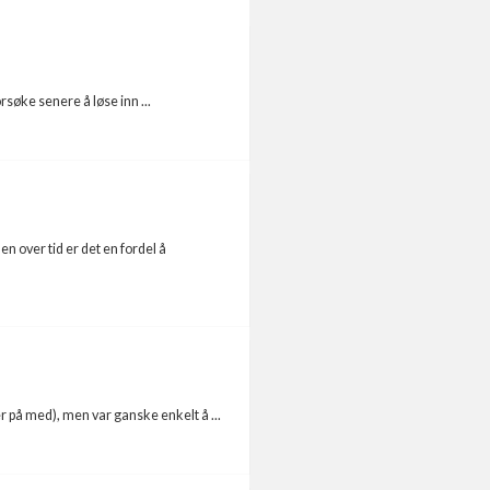
rsøke senere å løse inn ...
 over tid er det en fordel å
der på med), men var ganske enkelt å ...