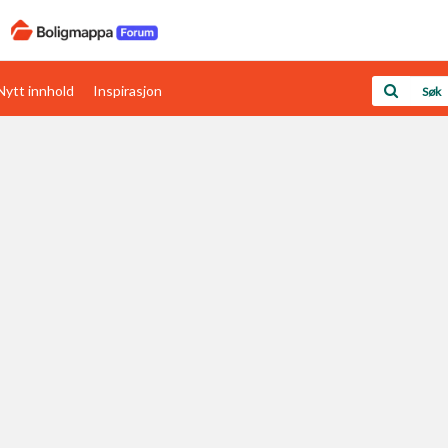
Nytt innhold
Inspirasjon
Boligens papirer
Den enkleste måten å få papirene i orden
rav
Verdi & økonomi
Din største investering
Papirer som mangler
Skaff dokumentasjon som mangler
Kom i gang med Boligmappa
Se din bolig? Klikk her