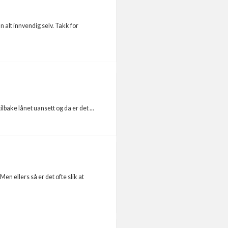
 alt innvendig selv. Takk for
lbake lånet uansett og da er det ...
n ellers så er det ofte slik at