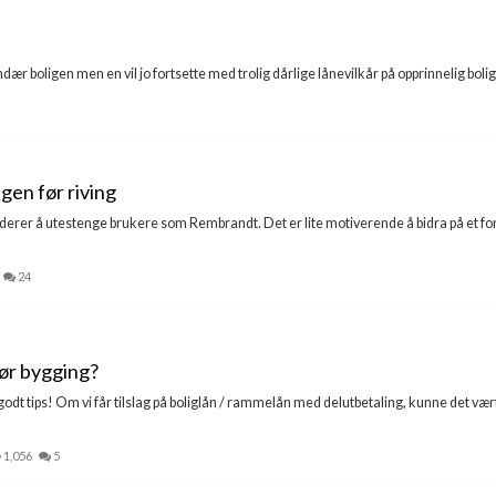
dær boligen men en vil jo fortsette med trolig dårlige lånevilkår på opprinnelig bolig
gen før riving
derer å utestenge brukere som Rembrandt. Det er lite motiverende å bidra på et for
24
før bygging?
odt tips! Om vi får tilslag på boliglån / rammelån med delutbetaling, kunne det vært
1,056
5