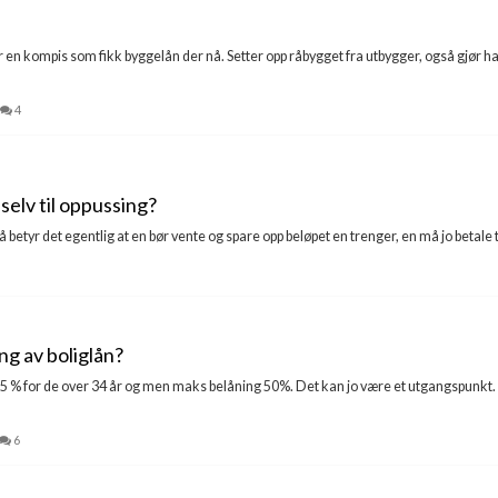
r en kompis som fikk byggelån der nå. Setter opp råbygget fra utbygger, også gjør han
4
selv til oppussing?
betyr det egentlig at en bør vente og spare opp beløpet en trenger, en må jo betale ti
ing av boliglån?
,55 % for de over 34 år og men maks belåning 50%. Det kan jo være et utgangspunkt. Me
6