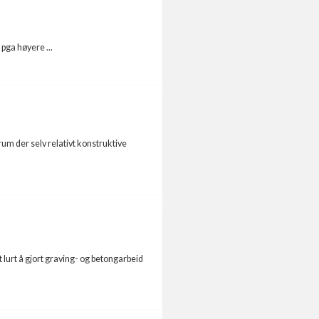
 pga høyere ...
um der selv relativt konstruktive
 lurt å gjort graving- og betongarbeid