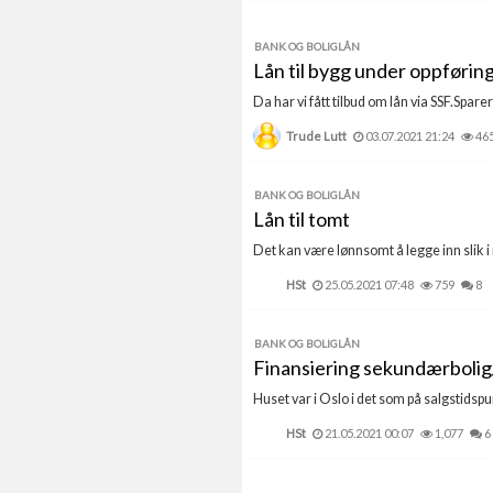
BANK OG BOLIGLÅN
Lån til bygg under oppførin
Da har vi fått tilbud om lån via SSF.Sparer 
Trude Lutt
03.07.2021 21:24
46
BANK OG BOLIGLÅN
Lån til tomt
Det kan være lønnsomt å legge inn slik i 
HSt
25.05.2021 07:48
759
8
BANK OG BOLIGLÅN
Finansiering sekundærbolig/
Huset var i Oslo i det som på salgstidspu
HSt
21.05.2021 00:07
1,077
6