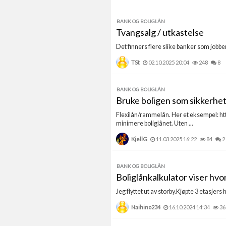
BANK OG BOLIGLÅN
Tvangsalg / utkastelse
Det finners flere slike banker som jobber 
TSt
02.10.2025 20:04
248
8
BANK OG BOLIGLÅN
Bruke boligen som sikkerhet
Flexilån/rammelån. Her et eksempel: htt
minimere boliglånet. Uten ...
KjellG
11.03.2025 16:22
84
2
BANK OG BOLIGLÅN
Boliglånkalkulator viser hvor
Jeg flyttet ut av storby.Kjøpte 3 etasjers
Naihino234
16.10.2024 14:34
36