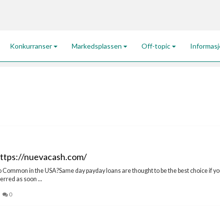
Konkurranser
Markedsplassen
Off-topic
Informas
ttps://nuevacash.com/
mmon in the USA?Same day payday loans are thought to be the best choice if you
erred as soon ...
0