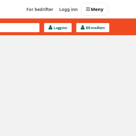
Meny
For bedrifter
Logg inn
Logg inn
Bli medlem
Last opp selv
Ta vare på fargekoder og kvitteringer
Finn håndverkere
Søk blant 9000 bedrifter
Kundeservice
Få svar på det du lurer på
Boligmappa+
Nytt
Få mer ut av Boligmappa