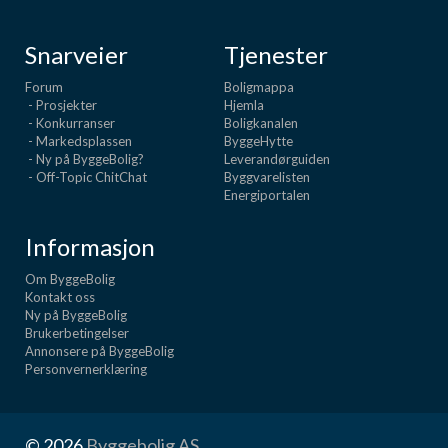
Snarveier
Tjenester
Forum
Boligmappa
- Prosjekter
Hjemla
- Konkurranser
Boligkanalen
- Markedsplassen
ByggeHytte
- Ny på ByggeBolig?
Leverandørguiden
- Off-Topic ChitChat
Byggvarelisten
Energiportalen
Informasjon
Om ByggeBolig
Kontakt oss
Ny på ByggeBolig
Brukerbetingelser
Annonsere på ByggeBolig
Personvernerklæring
© 2026
Byggebolig AS