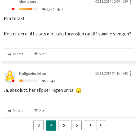
shaukaas
03.11.2014 10.09
#39
1,596
0
Bra tiltak!
Retter dere litt skyts mot takstbransjen også i samme slengen?
Anbefal
Siter
Boligsvindel.no
10.11.2014 04.45
#40
2
0
Ja, absolutt, her slipper ingen unna
Anbefal
Siter
3
4
5
6