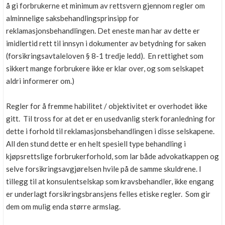
å gi forbrukerne et minimum av rettsvern gjennom regler om
alminnelige saksbehandlingsprinsipp for
reklamasjonsbehandlingen. Det eneste man har av dette er
imidlertid rett til innsyn i dokumenter av betydning for saken
(forsikringsavtaleloven § 8-1 tredje ledd). En rettighet som
sikkert mange forbrukere ikke er klar over, og som selskapet
aldri informerer om.)
Regler for å fremme habilitet / objektivitet er overhodet ikke
gitt. Til tross for at det er en usedvanlig sterk foranledning for
dette i forhold til reklamasjonsbehandlingen i disse selskapene.
All den stund dette er en helt spesiell type behandling i
kjøpsrettslige forbrukerforhold, som lar både advokatkappen og
selve forsikringsavgjørelsen hvile på de samme skuldrene. I
tillegg til at konsulentselskap som kravsbehandler, ikke engang
er underlagt forsikringsbransjens felles etiske regler. Som gir
dem om mulig enda større armslag.