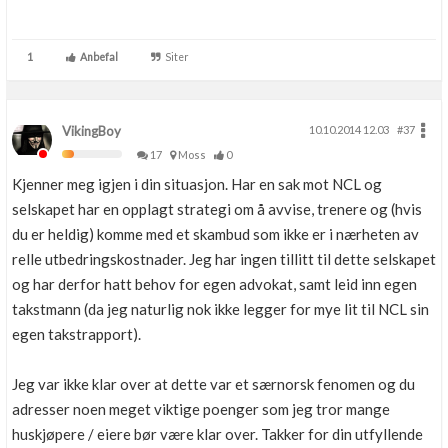
1
Anbefal
Siter
VikingBoy
10.10.2014 12.03
#37
17
Moss
0
Kjenner meg igjen i din situasjon. Har en sak mot NCL og
selskapet har en opplagt strategi om å avvise, trenere og (hvis
du er heldig) komme med et skambud som ikke er i nærheten av
relle utbedringskostnader. Jeg har ingen tillitt til dette selskapet
og har derfor hatt behov for egen advokat, samt leid inn egen
takstmann (da jeg naturlig nok ikke legger for mye lit til NCL sin
egen takstrapport).
Jeg var ikke klar over at dette var et særnorsk fenomen og du
adresser noen meget viktige poenger som jeg tror mange
huskjøpere / eiere bør være klar over. Takker for din utfyllende