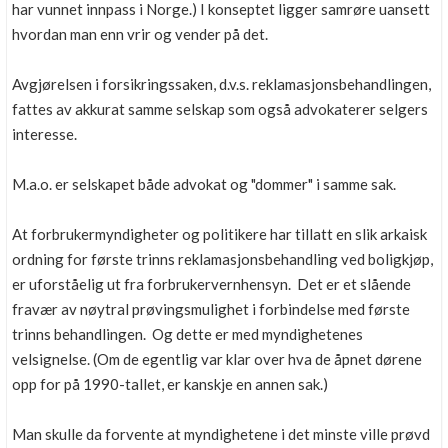
har vunnet innpass i Norge.) I konseptet ligger samrøre uansett
hvordan man enn vrir og vender på det.
Avgjørelsen i forsikringssaken, d.v.s. reklamasjonsbehandlingen,
fattes av akkurat samme selskap som også advokaterer selgers
interesse.
M.a.o. er selskapet både advokat og "dommer" i samme sak.
At forbrukermyndigheter og politikere har tillatt en slik arkaisk
ordning for første trinns reklamasjonsbehandling ved boligkjøp,
er uforståelig ut fra forbrukervernhensyn. Det er et slående
fravær av nøytral prøvingsmulighet i forbindelse med første
trinns behandlingen. Og dette er med myndighetenes
velsignelse. (Om de egentlig var klar over hva de åpnet dørene
opp for på 1990-tallet, er kanskje en annen sak.)
Man skulle da forvente at myndighetene i det minste ville prøvd