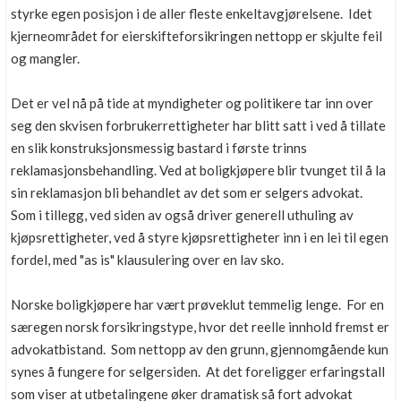
styrke egen posisjon i de aller fleste enkeltavgjørelsene. Idet
kjerneområdet for eierskifteforsikringen nettopp er skjulte feil
og mangler.
Det er vel nå på tide at myndigheter og politikere tar inn over
seg den skvisen forbrukerrettigheter har blitt satt i ved å tillate
en slik konstruksjonsmessig bastard i første trinns
reklamasjonsbehandling. Ved at boligkjøpere blir tvunget til å la
sin reklamasjon bli behandlet av det som er selgers advokat.
Som i tillegg, ved siden av også driver generell uthuling av
kjøpsrettigheter, ved å styre kjøpsrettigheter inn i en lei til egen
fordel, med "as is" klausulering over en lav sko.
Norske boligkjøpere har vært prøveklut temmelig lenge. For en
særegen norsk forsikringstype, hvor det reelle innhold fremst er
advokatbistand. Som nettopp av den grunn, gjennomgående kun
synes å fungere for selgersiden. At det foreligger erfaringstall
som viser at utbetalingene øker dramatisk så fort advokat