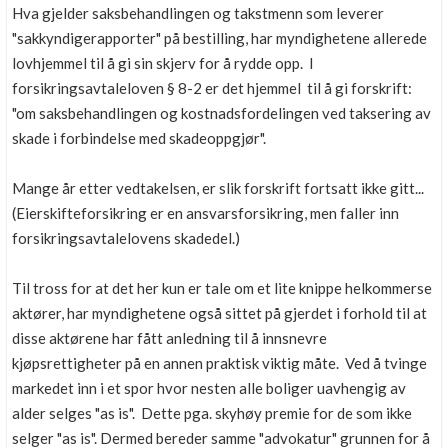
Hva gjelder saksbehandlingen og takstmenn som leverer
"sakkyndigerapporter" på bestilling, har myndighetene allerede
lovhjemmel til å gi sin skjerv for å rydde opp. I
forsikringsavtaleloven § 8-2 er det hjemmel til å gi forskrift:
"om saksbehandlingen og kostnadsfordelingen ved taksering av
skade i forbindelse med skadeoppgjør".
Mange år etter vedtakelsen, er slik forskrift fortsatt ikke gitt...
(Eierskifteforsikring er en ansvarsforsikring, men faller inn
forsikringsavtalelovens skadedel.)
Til tross for at det her kun er tale om et lite knippe helkommerse
aktører, har myndighetene også sittet på gjerdet i forhold til at
disse aktørene har fått anledning til å innsnevre
kjøpsrettigheter på en annen praktisk viktig måte. Ved å tvinge
markedet inn i et spor hvor nesten alle boliger uavhengig av
alder selges "as is". Dette pga. skyhøy premie for de som ikke
selger "as is". Dermed bereder samme "advokatur" grunnen for å