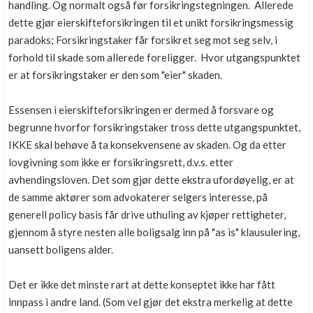
handling. Og normalt også før forsikringstegningen. Allerede
dette gjør eierskifteforsikringen til et unikt forsikringsmessig
paradoks; Forsikringstaker får forsikret seg mot seg selv, i
forhold til skade som allerede foreligger. Hvor utgangspunktet
er at forsikringstaker er den som "eier" skaden.
Essensen i eierskifteforsikringen er dermed å forsvare og
begrunne hvorfor forsikringstaker tross dette utgangspunktet,
IKKE skal behøve å ta konsekvensene av skaden. Og da etter
lovgivning som ikke er forsikringsrett, d.v.s. etter
avhendingsloven. Det som gjør dette ekstra ufordøyelig, er at
de samme aktører som advokaterer selgers interesse, på
generell policy basis får drive uthuling av kjøper rettigheter,
gjennom å styre nesten alle boligsalg inn på "as is" klausulering,
uansett boligens alder.
Det er ikke det minste rart at dette konseptet ikke har fått
innpass i andre land. (Som vel gjør det ekstra merkelig at dette