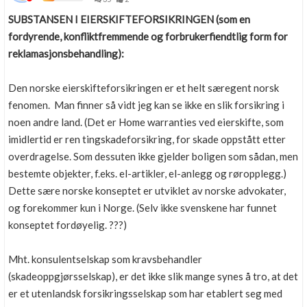
SUBSTANSEN I EIERSKIFTEFORSIKRINGEN (som en
fordyrende, konfliktfremmende og forbrukerfiendtlig form for
reklamasjonsbehandling):
Den norske eierskifteforsikringen er et helt særegent norsk
fenomen. Man finner så vidt jeg kan se ikke en slik forsikring i
noen andre land. (Det er Home warranties ved eierskifte, som
imidlertid er ren tingskadeforsikring, for skade oppstått etter
overdragelse. Som dessuten ikke gjelder boligen som sådan, men
bestemte objekter, f.eks. el-artikler, el-anlegg og røropplegg.)
Dette sære norske konseptet er utviklet av norske advokater,
og forekommer kun i Norge. (Selv ikke svenskene har funnet
konseptet fordøyelig. ???)
Mht. konsulentselskap som kravsbehandler
(skadeoppgjørsselskap), er det ikke slik mange synes å tro, at det
er et utenlandsk forsikringsselskap som har etablert seg med