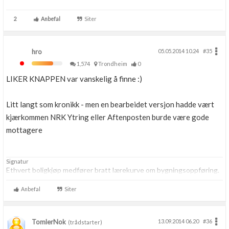
2
Anbefal
Siter
hro
05.05.2014 10.24
#35
1,574
Trondheim
0
LIKER KNAPPEN var vanskelig å finne :)
Litt langt som kronikk - men en bearbeidet versjon hadde vært
kjærkommen NRK Ytring eller Aftenposten burde være gode
mottagere
Signatur
Ethvert boligkjøp medfører bratt lærekurve om bygningsoppføring.
Anbefal
Siter
TomlerNok
13.09.2014 06.20
#36
(trådstarter)