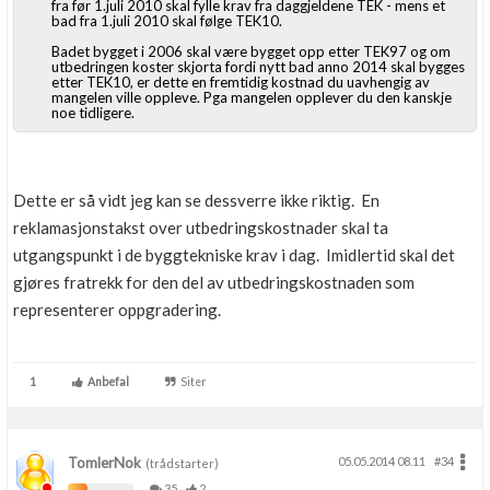
fra før 1.juli 2010 skal fylle krav fra daggjeldene TEK - mens et
bad fra 1.juli 2010 skal følge TEK10.
Badet bygget i 2006 skal være bygget opp etter TEK97 og om
utbedringen koster skjorta fordi nytt bad anno 2014 skal bygges
etter TEK10, er dette en fremtidig kostnad du uavhengig av
mangelen ville oppleve. Pga mangelen opplever du den kanskje
noe tidligere.
Dette er så vidt jeg kan se dessverre ikke riktig. En
reklamasjonstakst over utbedringskostnader skal ta
utgangspunkt i de byggtekniske krav i dag. Imidlertid skal det
gjøres fratrekk for den del av utbedringskostnaden som
representerer oppgradering.
1
Anbefal
Siter
TomlerNok
05.05.2014 08.11
#34
(trådstarter)
35
2