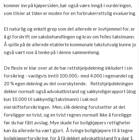
kommer inn på kjøpersiden, bør også være inngå i vurderingen,
som tilsier at tiden er moden for en forbrukerrettslig evaluering.
Et naturlig og enkelt grep som det allerede er lovhjemmel for, er
å gi forskrift om saksbehandlingen og krav om felles takstmann.
Å spille på de allerede etablerte kommunale takstutvalg kunne jo
også vært noe å tenke på i denne sammenheng.
De fleste er klar over at de har rettshjelpdekning inkludert i sin
forsikring - vanligvis inntil 100.000,- med 4.000 i egenandel og
20 % egen dekning av det overskytende. Rettshjelpdekningen
dekker normalt også advokatbistand og sakkyndigerapport (dog
kun 10.000 til sakkyndig/takstmann) i sak mot
eierskifteforsikringen. Men, slik dekning forutsetter at det
foreligger en tvist, og en tvist regnes normalt ikke å foreligge
før du har fått avslag. Mye skade for boligkjøpers rettigheter
kan da allerede ha vært gjort. Å tvinge boligkjøpere til å tegne
boligkjøperforsikring, for å få dekket advokatbistand fra dag 1,