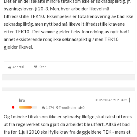
Det er en del såkalte mindre tiltak som ikke er søknadspliktig, jf.
Boligmappa+
bygningsloven § 20-3. Men, hvor arbeider likevel må
Nytt
Få mer ut av Boligmappa
tilfredsstille TEK10. Eksempelvis er totalrenovering av bad ikke
søknadspliktig, men nytt bad må likevel tilfredsstille kravene
etter TEK10. Det samme gjelder f.eks. innredning av nytt bad i
annet eksisterende rom; ikke søknadspliktig / men TEK10
gjelder likevel.
Anbefal
Siter
hro
03.05.2014 19.07
#32
1,574
Trondheim
0
Og i mindre tiltak som ikke er søknadspliktige, skal takst utføres
ut fra regelverket som gjalt da arbeidet ble utført. Altså et bad
fra før 1.juli 2010 skal fylle krav fra daggjeldene TEK - mens et