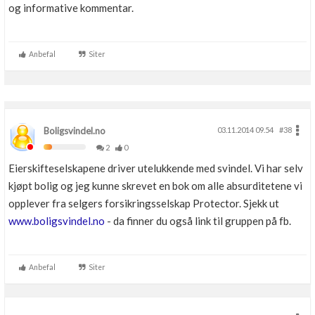
og informative kommentar.
Anbefal
Siter
Boligsvindel.no
03.11.2014 09.54
#38
2
0
Eierskifteselskapene driver utelukkende med svindel. Vi har selv
kjøpt bolig og jeg kunne skrevet en bok om alle absurditetene vi
opplever fra selgers forsikringsselskap Protector. Sjekk ut
www.boligsvindel.no
- da finner du også link til gruppen på fb.
Anbefal
Siter