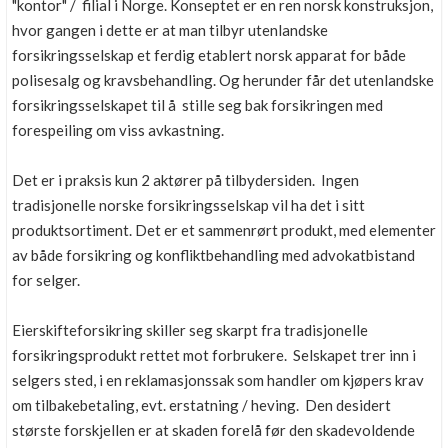
"kontor" / filial i Norge. Konseptet er en ren norsk konstruksjon,
hvor gangen i dette er at man tilbyr utenlandske
forsikringsselskap et ferdig etablert norsk apparat for både
polisesalg og kravsbehandling. Og herunder får det utenlandske
forsikringsselskapet til å stille seg bak forsikringen med
forespeiling om viss avkastning.
Det er i praksis kun 2 aktører på tilbydersiden. Ingen
tradisjonelle norske forsikringsselskap vil ha det i sitt
produktsortiment. Det er et sammenrørt produkt, med elementer
av både forsikring og konfliktbehandling med advokatbistand
for selger.
Eierskifteforsikring skiller seg skarpt fra tradisjonelle
forsikringsprodukt rettet mot forbrukere. Selskapet trer inn i
selgers sted, i en reklamasjonssak som handler om kjøpers krav
om tilbakebetaling, evt. erstatning / heving. Den desidert
største forskjellen er at skaden forelå før den skadevoldende