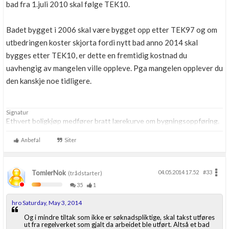
bad fra 1.juli 2010 skal følge TEK10.
Badet bygget i 2006 skal være bygget opp etter TEK97 og om
utbedringen koster skjorta fordi nytt bad anno 2014 skal
bygges etter TEK10, er dette en fremtidig kostnad du
uavhengig av mangelen ville oppleve. Pga mangelen opplever du
den kanskje noe tidligere.
Signatur
Ethvert boligkjøp medfører bratt lærekurve om bygningsoppføring.
Anbefal
Siter
TomlerNok
04.05.2014 17.52
#33
(trådstarter)
35
1
hro Saturday, May 3, 2014
Og i mindre tiltak som ikke er søknadspliktige, skal takst utføres
ut fra regelverket som gjalt da arbeidet ble utført. Altså et bad