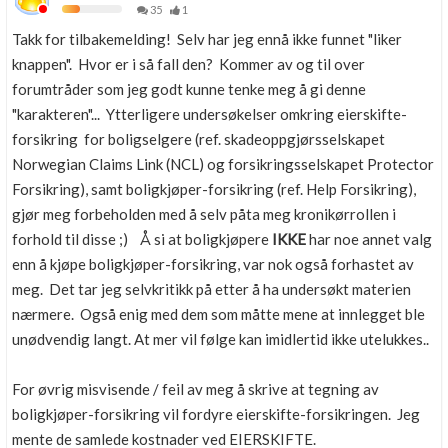
35
1
Takk for tilbakemelding! Selv har jeg ennå ikke funnet "liker
knappen". Hvor er i så fall den? Kommer av og til over
forumtråder som jeg godt kunne tenke meg å gi denne
"karakteren"... Ytterligere undersøkelser omkring eierskifte-
forsikring for boligselgere (ref. skadeoppgjørsselskapet
Norwegian Claims Link (NCL) og forsikringsselskapet Protector
Forsikring), samt boligkjøper-forsikring (ref. Help Forsikring),
gjør meg forbeholden med å selv påta meg kronikørrollen i
forhold til disse ;) Å si at boligkjøpere
IKKE
har noe annet valg
enn å kjøpe boligkjøper-forsikring, var nok også forhastet av
meg. Det tar jeg selvkritikk på etter å ha undersøkt materien
nærmere. Også enig med dem som måtte mene at innlegget ble
unødvendig langt. At mer vil følge kan imidlertid ikke utelukkes..
For øvrig misvisende / feil av meg å skrive at tegning av
boligkjøper-forsikring vil fordyre eierskifte-forsikringen. Jeg
mente de samlede kostnader ved EIERSKIFTE.