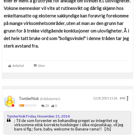
eller er ment å gi uttrykk for anklage om svindel e.l. ulovligheter.
Voksne mennesker vil vite at rutinesvikt og dårlig skjønn hos
enkeltansatte og eksterne sakkyndige kan forøvrig forekomme
på mange virksomhetsområder, uten at man av den grunn har
grunn for å trekke vidtgående konklusjoner om ulovligheter. Å i
det hele tatt bruke ord som "boligsvindel" i denne tråden tar jeg
sterk avstand fra.
Anbefal
Siter
TomlerNok
12.01.2015 15.26
#48
(trådstarter)
35
0
TomlerNok Friday, November 21, 2014
; Til de som forventer en behandling preget av integritet og
virksomme etisk korrekte holdninger i slike nisjeselskap, vil jeg
bare si flg.; Sure, baby, welcome to Banana-rama!! [/b]