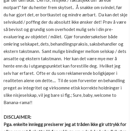
går der den skal. Derfor, finsjekk / faktasjekk din "ærede
motpart" før du henter frem skytset.. Å snakke om svindel, før
du har gjort det, er bortkastet og mindre ærbart. Da kan det skje
selvskudd / poffing der du absolutt ikke ønsker det! Prøv å være
så bevisst og grundig som overhodet mulig selv i din pre-
evaluering av objektet / målet. Gjør forundersøkelser både
omkring selskapet, dets, behandlingspraksis, saksbehandler og
ekstern takstmann. Samt mulige bindinger mellom selskap / dets
ansatte og ekstern takstmann. Her kan det være mye mer å
hente enn du i utgangspunktet kan forestille deg. Hvilket jeg
selv har erfaret. Ofte er du som reklamerende boligkjøper i
realiteten alene om dette.... Til de som forventer en behandling
preget av integritet og virksomme etisk korrekte holdninger i
slike nisjeselskap, vil jeg bare si flg.; Sure, baby, welcome to
Banana-rama!!
DISCLAIMER:
Pga. enkelte innlegg presiserer jeg at tråden ikke gir uttrykk for