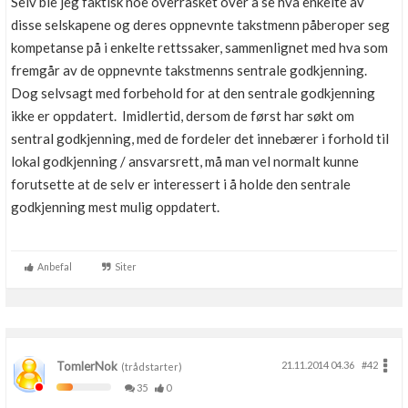
Selv ble jeg faktisk noe overrasket over å se hva enkelte av
disse selskapene og deres oppnevnte takstmenn påberoper seg
kompetanse på i enkelte rettssaker, sammenlignet med hva som
fremgår av de oppnevnte takstmenns sentrale godkjenning.
Dog selvsagt med forbehold for at den sentrale godkjenning
ikke er oppdatert. Imidlertid, dersom de først har søkt om
sentral godkjenning, med de fordeler det innebærer i forhold til
lokal godkjenning / ansvarsrett, må man vel normalt kunne
forutsette at de selv er interessert i å holde den sentrale
godkjenning mest mulig oppdatert.
Anbefal
Siter
TomlerNok
21.11.2014 04.36
#42
(trådstarter)
35
0