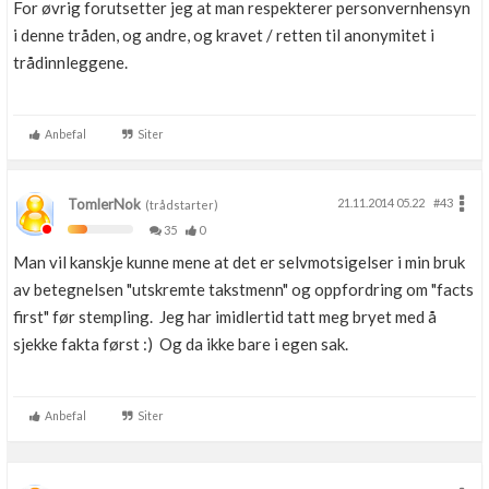
For øvrig forutsetter jeg at man respekterer personvernhensyn
i denne tråden, og andre, og kravet / retten til anonymitet i
trådinnleggene.
Anbefal
Siter
TomlerNok
21.11.2014 05.22
#43
(trådstarter)
35
0
Man vil kanskje kunne mene at det er selvmotsigelser i min bruk
av betegnelsen "utskremte takstmenn" og oppfordring om "facts
first" før stempling. Jeg har imidlertid tatt meg bryet med å
sjekke fakta først :) Og da ikke bare i egen sak.
Anbefal
Siter