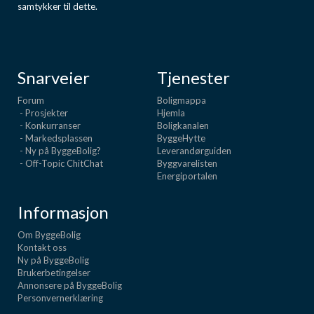
samtykker til dette.
Snarveier
Tjenester
Forum
Boligmappa
- Prosjekter
Hjemla
- Konkurranser
Boligkanalen
- Markedsplassen
ByggeHytte
- Ny på ByggeBolig?
Leverandørguiden
- Off-Topic ChitChat
Byggvarelisten
Energiportalen
Informasjon
Om ByggeBolig
Kontakt oss
Ny på ByggeBolig
Brukerbetingelser
Annonsere på ByggeBolig
Personvernerklæring