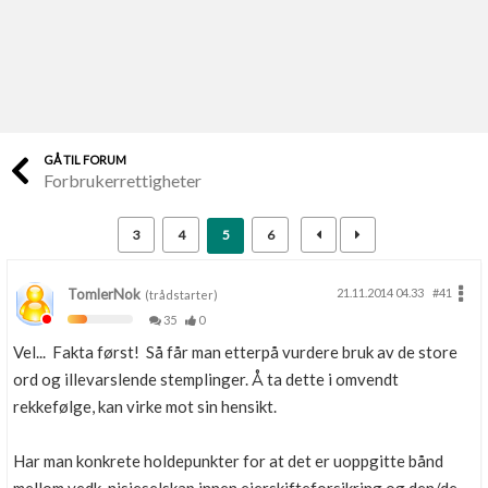
Last opp selv
Ta vare på fargekoder og kvitteringer
Verdi & økonomi
Din største investering
GÅ TIL FORUM
Forbrukerrettigheter
Finn håndverkere
Søk blant 9000 bedrifter
3
4
5
6
Papirer som mangler
Skaff dokumentasjon som mangler
TomlerNok
21.11.2014 04.33
#41
(trådstarter)
35
0
Kundeservice
Vel... Fakta først! Så får man etterpå vurdere bruk av de store
Få svar på det du lurer på
ord og illevarslende stemplinger. Å ta dette i omvendt
rekkefølge, kan virke mot sin hensikt.
Kom i gang med Boligmappa
Se din bolig? Klikk her
Har man konkrete holdepunkter for at det er uoppgitte bånd