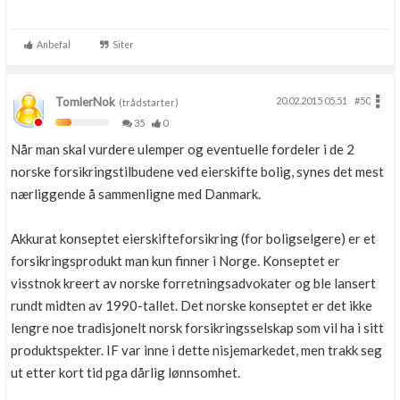
Anbefal
Siter
TomlerNok
20.02.2015 05.51
#50
(trådstarter)
35
0
Når man skal vurdere ulemper og eventuelle fordeler i de 2
norske forsikringstilbudene ved eierskifte bolig, synes det mest
nærliggende å sammenligne med Danmark.
Akkurat konseptet eierskifteforsikring (for boligselgere) er et
forsikringsprodukt man kun finner i Norge. Konseptet er
visstnok kreert av norske forretningsadvokater og ble lansert
rundt midten av 1990-tallet. Det norske konseptet er det ikke
lengre noe tradisjonelt norsk forsikringsselskap som vil ha i sitt
produktspekter. IF var inne i dette nisjemarkedet, men trakk seg
ut etter kort tid pga dårlig lønnsomhet.