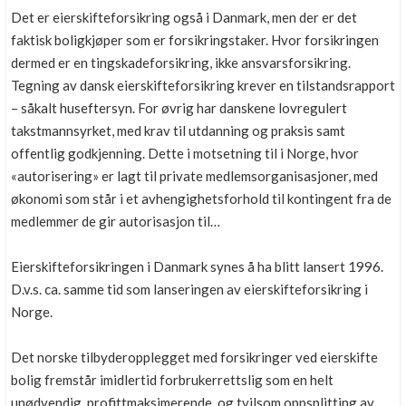
Det er eierskifteforsikring også i Danmark, men der er det
faktisk boligkjøper som er forsikringstaker. Hvor forsikringen
dermed er en tingskadeforsikring, ikke ansvarsforsikring.
Tegning av dansk eierskifteforsikring krever en tilstandsrapport
– såkalt huseftersyn. For øvrig har danskene lovregulert
takstmannsyrket, med krav til utdanning og praksis samt
offentlig godkjenning. Dette i motsetning til i Norge, hvor
«autorisering» er lagt til private medlemsorganisasjoner, med
økonomi som står i et avhengighetsforhold til kontingent fra de
medlemmer de gir autorisasjon til…
Eierskifteforsikringen i Danmark synes å ha blitt lansert 1996.
D.v.s. ca. samme tid som lanseringen av eierskifteforsikring i
Norge.
Det norske tilbyderopplegget med forsikringer ved eierskifte
bolig fremstår imidlertid forbrukerrettslig som en helt
unødvendig, profittmaksimerende, og tvilsom oppsplitting av