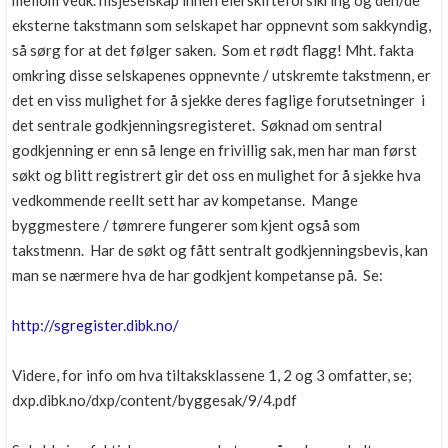
mellom vedk. nisjeselskap innen eierskifteforsikring og den/de
Boligmappa+
eksterne takstmann som selskapet har oppnevnt som sakkyndig,
Nytt
Få mer ut av Boligmappa
så sørg for at det følger saken. Som et rødt flagg! Mht. fakta
omkring disse selskapenes oppnevnte / utskremte takstmenn, er
det en viss mulighet for å sjekke deres faglige forutsetninger i
det sentrale godkjenningsregisteret. Søknad om sentral
godkjenning er enn så lenge en frivillig sak, men har man først
søkt og blitt registrert gir det oss en mulighet for å sjekke hva
vedkommende reellt sett har av kompetanse. Mange
byggmestere / tømrere fungerer som kjent også som
takstmenn. Har de søkt og fått sentralt godkjenningsbevis, kan
man se nærmere hva de har godkjent kompetanse på. Se:
http://sgregister.dibk.no/
Videre, for info om hva tiltaksklassene 1, 2 og 3 omfatter, se;
dxp.dibk.no/dxp/content/byggesak/9/4.pdf