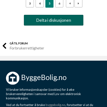
3
4
5
6
Delta i diskusjonen
GÅ TIL FORUM
Forbrukerrettigheter
ByggeBolig.no
Vi bruker informasjonskapsler (cookies) for å øke
brukervennligheten i samsvar med Lov om elektronisk
kommunikasjon.
Ved at du fortsetter å bruke
byggebolig.no
, forutsetter vi at du