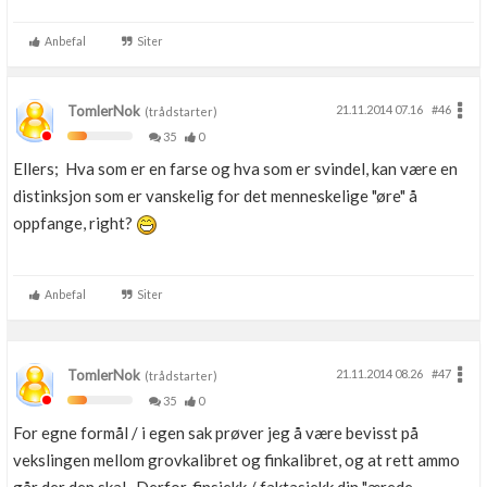
Anbefal
Siter
TomlerNok
21.11.2014 07.16
#46
(trådstarter)
35
0
Ellers; Hva som er en farse og hva som er svindel, kan være en
distinksjon som er vanskelig for det menneskelige "øre" å
oppfange, right?
Anbefal
Siter
TomlerNok
21.11.2014 08.26
#47
(trådstarter)
35
0
For egne formål / i egen sak prøver jeg å være bevisst på
vekslingen mellom grovkalibret og finkalibret, og at rett ammo