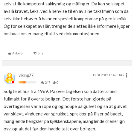
selv stille kompetent sakkyndig og målinger. Da kan selskapet
avslå kravet, f.eks. ved å henvise til en av sine takstmenn som da
selv ikke behøver å ha noen spesiell kompetanse på geoteknikk.
Og før selskapet avslår, trenger de slettes ikke informere kjøper
om hva som er mangelfullt ved dokumentasjonen.
Anbefal
Siter
viking77
12.01.2015 16.49
#49
247
0
Solgte et hus fra 1969. På overtagelsen kom dattera med
fullmakt for å overta boligen. Det første hun gjorde på
overtagelsen var å rope og og hoppe på gulvet og sa at gulvet
var skjevt, vinduene var sprukket, sprekker på fliser på badet,
manglende hengsler på kjøkkenskapene, manglende drenerign
osv. og alt det før dem hadde tatt over boligen.