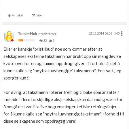
Anbefal
Siter
TomlerNok
21.11.2014 06.36
#45
(trådstarter)
35
0
Eller er kanskje "pristilbud" noe som kommer etter at
selskapenes eksterne takstmenn har brukt opp sin mengdevise
kvote overfor en og samme oppdragsgiver - i forhold til det å
kunne kalle seg "nøytral uavhengige" takstmenn? Fortsatt, jeg
spørger kun :)
For øvrig, at takstmenn roterer frem og tilbake som ansatte /
innleide i flere forskjellige aksjeselskap, kan da umulig være for
å omgå de kvantitative begrensninger i etiske retningslinjer -
for å kunne kalle seg "nøytral uavhengig takstmann" i forhold til
disse selskapene som oppdragsgivere!