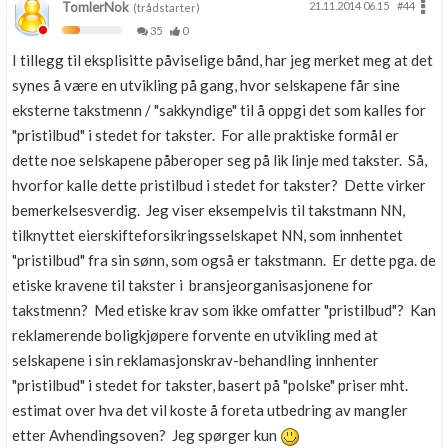
TomlerNok
21.11.2014 06.15
#44
(trådstarter)
35
0
I tillegg til eksplisitte påviselige bånd, har jeg merket meg at det
synes å være en utvikling på gang, hvor selskapene får sine
eksterne takstmenn / "sakkyndige" til å oppgi det som kalles for
"pristilbud" i stedet for takster. For alle praktiske formål er
dette noe selskapene påberoper seg på lik linje med takster. Så,
hvorfor kalle dette pristilbud i stedet for takster? Dette virker
bemerkelsesverdig. Jeg viser eksempelvis til takstmann NN,
tilknyttet eierskifteforsikringsselskapet NN, som innhentet
"pristilbud" fra sin sønn, som også er takstmann. Er dette pga. de
etiske kravene til takster i bransjeorganisasjonene for
takstmenn? Med etiske krav som ikke omfatter "pristilbud"? Kan
reklamerende boligkjøpere forvente en utvikling med at
selskapene i sin reklamasjonskrav-behandling innhenter
"pristilbud" i stedet for takster, basert på "polske" priser mht.
estimat over hva det vil koste å foreta utbedring av mangler
etter Avhendingsoven? Jeg spørger kun