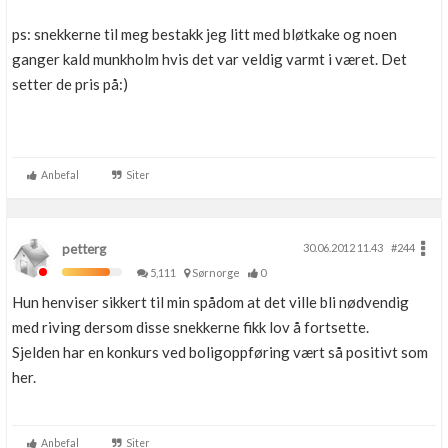
ps: snekkerne til meg bestakk jeg litt med bløtkake og noen
ganger kald munkholm hvis det var veldig varmt i været. Det
setter de pris på:)
Anbefal
Siter
petterg
30.06.2012 11.43
#244
5,111
Sørnorge
0
Hun henviser sikkert til min spådom at det ville bli nødvendig
med riving dersom disse snekkerne fikk lov å fortsette.
Sjelden har en konkurs ved boligoppføring vært så positivt som
her.
Anbefal
Siter