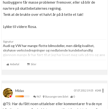
husbyggere får masse problemer fremover, eller så blir de
nav'ere på skattebetalernes regning.
Tenk at de brukte over et halvt år på å tette et tak!
Lykke til videre Rosa.
Signatur
Audi og VW har mange flotte bilmodeller, men dårlig kvalitet,
skyhøye verkstedregninger og nedlatende kundebehandlig
gjennom mange år har ført til at jeg har lovet meg selv på tro og ære
at jeg resten av livet aldri skal kjøpe noe som helst hos VAG igjen.
Aldri.
Anbefal
Siter
Midas
07.07.2012 19.05
#248
967
Stavangerområdet
0
@TS: Har du fått noen uttalelser eller kommentarer fra de nye