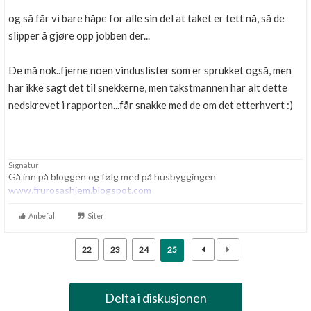
og så får vi bare håpe for alle sin del at taket er tett nå, så de
slipper å gjøre opp jobben der...
De må nok..fjerne noen vinduslister som er sprukket også, men
har ikke sagt det til snekkerne, men takstmannen har alt dette
nedskrevet i rapporten...får snakke med de om det etterhvert :)
Signatur
Gå inn på bloggen og følg med på husbyggingen
www.frurosashjem.blogspot.com
Anbefal
Siter
22
23
24
25
Delta i diskusjonen