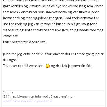
Det har ikke vært noe enkelt dette men nå har snekkerfirmaet
Boligmappa+
gått konkurs og vi fikk hilse på de nye snekkerne idag som virket
Nytt
Få mer ut av Boligmappa
som noen kjekke karer som snakket norsk og var flinke å jobbe.
Kommer til og med og jobber imorgen. Glad snekkerfirmaet er
ute for godt og jeg kan komme på huset uten å gru meg for å
møte sure og sinte snekkere som ikke likte at jeg hadde med meg
kameraet.
Føler nesten for å feire litt..
ja nå kan jeg virke positiv....tror jammen det er første gang jeg er
det også :)
Taket ser ut til å være tett
og det tok jammen sin tid...
Signatur
Gå inn på bloggen og følg med på husbyggingen
www.frurosashjem.blogspot.com