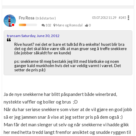
Fru Rosa
05.07.2012 11.29
#245
(trådstarter)
102
Møre og Romsdal
0
transam Saturday, June 30, 2012
Rive huset? nei det er bare et tullråd ifra enkelte! huset blir bra
det og det skal ikke være slik at man gruer seg å treffe snekkere
(de jobber såkaldt for en kunde)
ps: snekkerne til meg bestakk jeg litt med bløtkake og noen
ganger kald munkholm hvis det var veldig varmt i været. Det
setter de pris på:)
Ja de nye snekkerne har blitt påspandert både winerbrød,
nystekte vaffler og boller og brus ;D
Når du har seriøse snekkere som viser at de vil gjøre en god jobb
så er jeg jammen snar å vise at jeg setter pris på dem også :)
Man får det man slenger ut selv og når snekkerne vi hadde gikk
her med hetta tredd langt fremfor ansiktet og snudde ryggen til