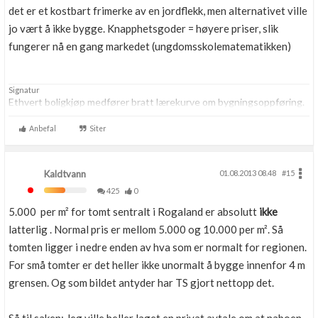
det er et kostbart frimerke av en jordflekk, men alternativet ville
jo vært å ikke bygge. Knapphetsgoder = høyere priser, slik
fungerer nå en gang markedet (ungdomsskolematematikken)
Signatur
Ethvert boligkjøp medfører bratt lærekurve om bygningsoppføring.
Anbefal
Siter
Kaldtvann
01.08.2013 08.48
#15
425
0
5.000 per m² for tomt sentralt i Rogaland er absolutt
ikke
latterlig . Normal pris er mellom 5.000 og 10.000 per m². Så
tomten ligger i nedre enden av hva som er normalt for regionen.
For små tomter er det heller ikke unormalt å bygge innenfor 4 m
grensen. Og som bildet antyder har TS gjort nettopp det.