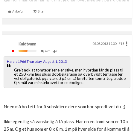
at jeg resten av livet aldri skal kjøpe noe som helst hos VAG igjen.
Aldri.
Anbefal
Siter
Kaldtvann
05.08.2013 19.00
#18
425
0
Harald1966 Thursday, August 1, 2013
Greit nok at tomteprisene er stive, men hvordan får du plass til
et 250 kvm hus pluss dobbelgarasje og overbygdt terrasse (er
vel obligatorisk pga været) på en så knøttliten tomt? Jeg trodde
0,5 mål var minstekravet for eneboliger.
Noen må bo tett for å subsidiere dere som bor spredt vet du ;)
Ikke egentlig så vanskelig å få plass. Har en en tomt som er 10 x
25 m. Og et hus som er 8 x 8 m. 1 m på hver side for å komme til å