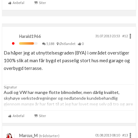
Anbefal
Siter
Harald1966
31.07.2013 23.53
#12
5,188
Østlandet
0
Da håper jeg at utnyttelsesgraden (BYA) i området overstiger
100% slik at man får bygd et passelig stort hus med garage og
overbygd terrasse.
Signatur
Audi og VW har mange flotte bilmodeller, men dårlig kvalitet,
skyhøye verkstedregninger og nedlatende kundebehandlig
gjennom mange år har ført til at jeg har lovet meg selv på tro og ære
at jeg resten av livet aldri skal kjøpe noe som helst hos VAG igjen.
Aldri.
Anbefal
Siter
Marcus_M
01.08.2013 08.10
#13
(trådstarter)