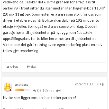
vedlikeholde. Trekker det 6 m fra grensen for å få plass til
parkering i front sitter du igjen med en liten hageflekk på 110 m²
(10 m x 11 m) bak. Som nesten er å anse som stort for oss som
driver å etablere oss nå. Boligen kan da bli på 192 m² over to
etasje + kjeller. Som også er å anse som stort i dag. Dobbel
garasje hører til sjeldenheten på nybygg i området. Selv
oppstillingsplass for to biler hører nesten til sjeldenheten.
Virker som det går i retning av en egen parkering pluss en halv
felles gjesteparkering.
Anbefal
Siter
andreasg
05.08.2013 19.21
#19
836
Østfold
0
Hvilke rom ligger mot der han tenker parkere?