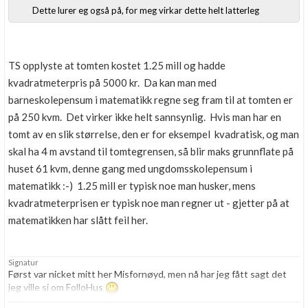
Dette lurer eg også på, for meg virkar dette helt latterleg
Boligmappa+
Nytt
Få mer ut av Boligmappa
TS opplyste at tomten kostet 1.25 mill og hadde
kvadratmeterpris på 5000 kr. Da kan man med
barneskolepensum i matematikk regne seg fram til at tomten er
på 250 kvm. Det virker ikke helt sannsynlig. Hvis man har en
tomt av en slik størrelse, den er for eksempel kvadratisk, og man
skal ha 4 m avstand til tomtegrensen, så blir maks grunnflate på
huset 61 kvm, denne gang med ungdomsskolepensum i
matematikk :-) 1.25 mill er typisk noe man husker, mens
kvadratmeterprisen er typisk noe man regner ut - gjetter på at
matematikken har slått feil her.
Signatur
Først var nicket mitt her Misfornøyd, men nå har jeg fått sagt det
jeg ville si om FolloHus