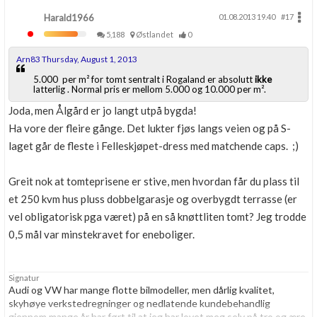
Harald1966
01.08.2013 19.40
#17
5,188
Østlandet
0
Arn83 Thursday, August 1, 2013
5.000 per m² for tomt sentralt i Rogaland er absolutt
ikke
latterlig . Normal pris er mellom 5.000 og 10.000 per m².
Joda, men Ålgård er jo langt utpå bygda!
Ha vore der fleire gånge. Det lukter fjøs langs veien og på S-
laget går de fleste i Felleskjøpet-dress med matchende caps. ;)
Greit nok at tomteprisene er stive, men hvordan får du plass til
et 250 kvm hus pluss dobbelgarasje og overbygdt terrasse (er
vel obligatorisk pga været) på en så knøttliten tomt? Jeg trodde
0,5 mål var minstekravet for eneboliger.
Signatur
Audi og VW har mange flotte bilmodeller, men dårlig kvalitet,
skyhøye verkstedregninger og nedlatende kundebehandlig
gjennom mange år har ført til at jeg har lovet meg selv på tro og ære