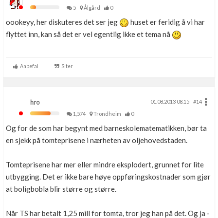
5
Ålgård
0
oookeyy, her diskuteres det ser jeg
huset er feridig å vi har
flyttet inn, kan så det er vel egentlig ikke et tema nå
Anbefal
Siter
hro
01.08.2013 08.15
#14
1,574
Trondheim
0
Og for de som har begynt med barneskolematematikken, bør ta
en sjekk på tomteprisene i nærheten av oljehovedstaden.
Tomteprisene har mer eller mindre eksplodert, grunnet for lite
utbygging. Det er ikke bare høye oppføringskostnader som gjør
at boligbobla blir større og større.
Når TS har betalt 1,25 mill for tomta, tror jeg han på det. Og ja -