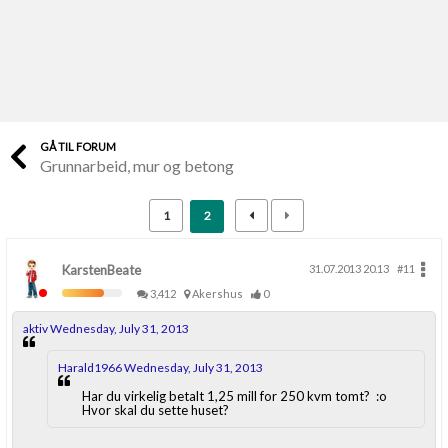
Last opp selv
Ta vare på fargekoder og kvitteringer
Verdi & økonomi
Din største investering
GÅ TIL FORUM
Grunnarbeid, mur og betong
Finn håndverkere
Søk blant 9000 bedrifter
1
2
Papirer som mangler
Skaff dokumentasjon som mangler
KarstenBeate
31.07.2013 20.13
#11
3,412
Akershus
0
Kundeservice
aktiv Wednesday, July 31, 2013
Få svar på det du lurer på
Harald1966 Wednesday, July 31, 2013
Kom i gang med Boligmappa
Har du virkelig betalt 1,25 mill for 250 kvm tomt? :o
Hvor skal du sette huset?
Se din bolig? Klikk her