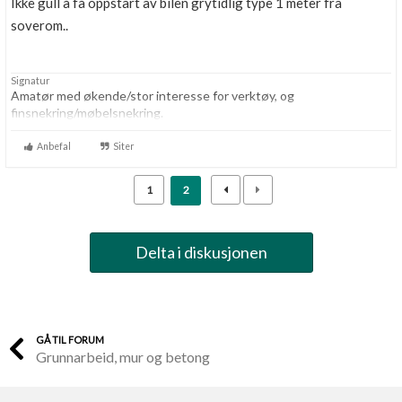
Ikke gull å få oppstart av bilen grytidlig type 1 meter fra
soverom..
Signatur
Amatør med økende/stor interesse for verktøy, og
finsnekring/møbelsnekring.
Anbefal
Siter
1
2
Delta i diskusjonen
GÅ TIL FORUM
Grunnarbeid, mur og betong