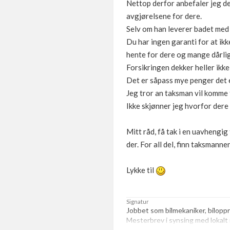
Nettop derfor anbefaler jeg d
avgjørelsene for dere.
Selv om han leverer badet med 
Du har ingen garanti for at ik
hente for dere og mange dårlig
Forsikringen dekker heller ikke
Det er såpass mye penger det e
Jeg tror an taksman vil komme f
Ikke skjønner jeg hvorfor dere
Mitt råd, få tak i en uavhengi
der. For all del, finn taksmanne
Lykke til
Signatur
Jobbet som bilmekaniker, biloppr
Mesterbrev i synsing med lokalt 