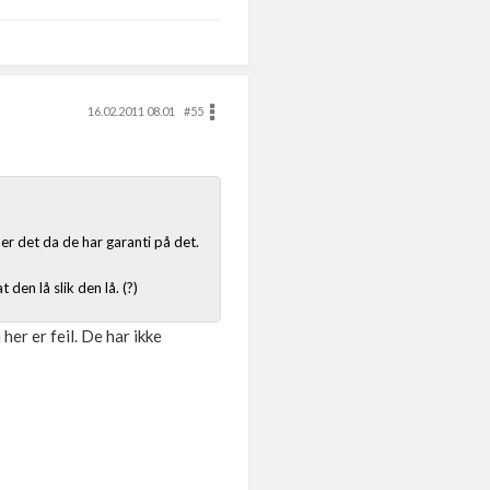
16.02.2011 08.01
#55
er det da de har garanti på det.
den lå slik den lå. (?)
er er feil. De har ikke