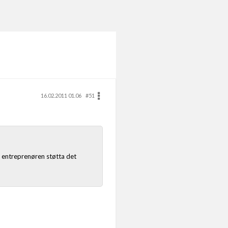
16.02.2011 01.06
#51
g entreprenøren støtta det