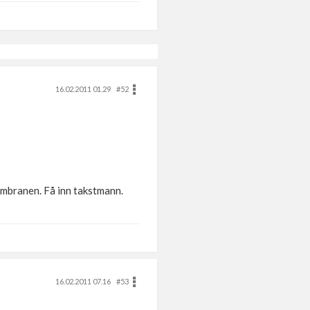
16.02.2011 01.29
#52
membranen. Få inn takstmann.
16.02.2011 07.16
#53