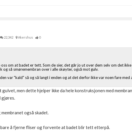
22,342
Akershus
0
oss om at badet er tett. Som de sier, det går jo ut over dem selv om det ikke 
duk og så smøremembran over i alle skøyter, også mot gulv.
n var "kald" så og så langt i enden og at det derfor ikke var noen fare med at 
 gulvet, men dette hjelper ikke da hele konstruksjonen med membran h
 gjøres.
g membranet også skadet.
bare å fjerne fliser og forvente at badet blir tett etterpå.