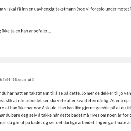
 om vi skal få inn en uavhengig takstmann (noe vi foreslo under møtet
og ikke ta en han anbefaler....
7,691
Bærum
0
 du har hatt en takstmann til å se på dette. Jo mer de dekker til jo va
 slik at når arbeidet ser slurvete ut er kvaliteten dårlig. At entrepre
tro at han ikke har noe å skjule. Han kan like gjerne gamble på at du i
 har du bare deg selv å takke når dette badet må rives om noen år fo
når du går ut på badet og ser det dårlige arbeidet. Ingen god måte å