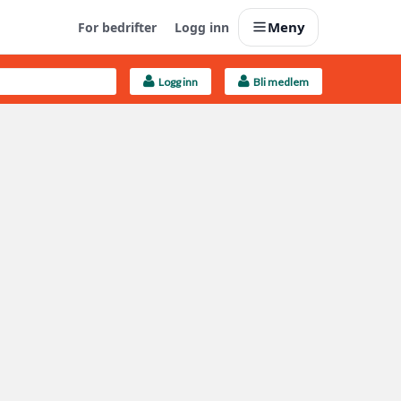
Meny
For bedrifter
Logg inn
Logg inn
Bli medlem
Last opp selv
Ta vare på fargekoder og kvitteringer
Finn håndverkere
Søk blant 9000 bedrifter
Kundeservice
Få svar på det du lurer på
Boligmappa+
Nytt
Få mer ut av Boligmappa