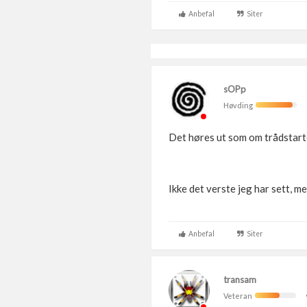
Anbefal
Siter
sOPp
Høvding
Det høres ut som om trådstarte
Ikke det verste jeg har sett, m
Anbefal
Siter
transam
Veteran