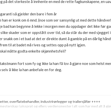
eg på det sterkeste å innhente en med de rette fagkunskapene, en u
garanti så gjelder den bare i fem år
ke han er konk om 6 mnd. (noe som ser sansynlig ut med dette håndverk
e bad kan begynne å lekke i morgen men du oppdager det ikke før gar
 slike skader som er oppstått over tid, så da står du der med sjegget 
r snakk om i et bad at det er direkte dumt å gamble på en dårlig hå
rem til at badet må rives og settes opp på nytt igjen.
 skal måtte godta enkelte skjønnhetsfeil?
g takstmann fort som fy og ikke la han få lov å gjøre noe som helst m
n selv å ikke la han anbefale en for deg.
etter, overflatebehandler, industrirørlegger og trailersjåfør ++++
mesterskap i pissprat og ellers verdensmester i alt som har med alt å gj