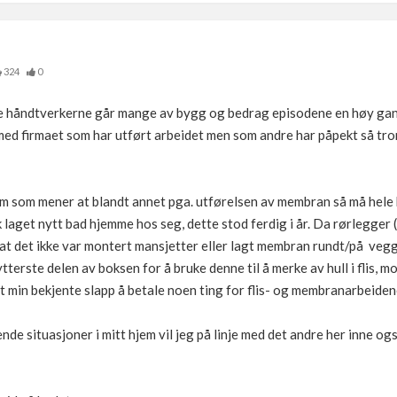
324
0
se håndtverkerne går mange av bygg og bedrag episodene en høy gang.
med firmaet som har utført arbeidet men som andre har påpekt så tror 
em som mener at blandt annet pga. utførelsen av membran så må hele b
k laget nytt bad hjemme hos seg, dette stod ferdig i år. Da rørlegger 
t det ikke var montert mansjetter eller lagt membran rundt/på veggb
erste delen av boksen for å bruke denne til å merke av hull i flis, mo
at min bekjente slapp å betale noen ting for flis- og membranarbeiden
ende situasjoner i mitt hjem vil jeg på linje med det andre her inne o