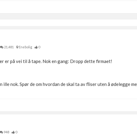
21,481
Enebolig
0
r er på vei til å tape. Nok en gang: Dropp dette firmaet!
en ille nok. Spør de om hvordan de skal ta av fliser uten å ødelegge 
948
0