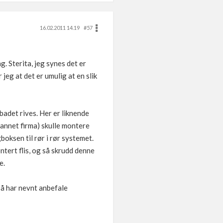
16.02.2011 14.19
#57
 Sterita, jeg synes det er
jeg at det er umulig at en slik
adet rives. Her er liknende
(annet firma) skulle montere
oksen til rør i rør systemet.
ntert flis, og så skrudd denne
e.
gså har nevnt anbefale