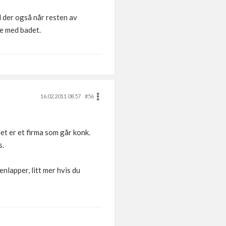
 der også når resten av
te med badet.
16.02.2011 08.57
#56
det er et firma som går konk.
s.
nlapper, litt mer hvis du