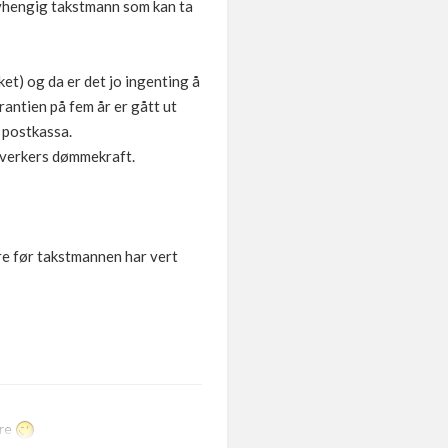
avhengig takstmann som kan ta
et) og da er det jo ingenting å
antien på fem år er gått ut
i postkassa.
ndverkers dømmekraft.
ere før takstmannen har vert
øre