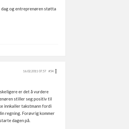
 i dag og entreprenøren støtta
16.02.2011 07.57
#54
nskeligere er det å vurdere
nøren stiller seg positiv til
kke innkaller takstmann fordi
r din regning. Forøvrig kommer
 starte dagen på.