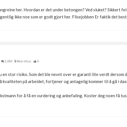
greine her. Hvordan er det under betongen? Ved sluket? Sikkert feil
gentlig ikke noe som er godt gjort her. Flisejobben Er faktik det bes
1,043
Akershus
0
du en stor risiko. Som det ble nevnt over er garanti lite verdt dersom 
å kvaliteten på arbeidet, fortjener og antagelig kommer til å gå i das
kstmann for å få en vurdering og anbefaling. Koster deg noen få tuse