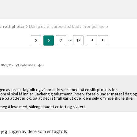
errettigheter
Dårlig utført arbeid på bad : Trenger hjelp
5
6
7
17
1,062
Lindesnes
0
ngen av oss er fagfolk og vi har aldri vært med på en slik prosess før.
e om vi skal få inn en uavhengig takstmann (noe vi foreslo under møtet i dag o
tse på at det er ok, og at det i så fall går ut over dem selv om noe skulle skje.
meg å leve med, sålenge badet er tett og sikkert.
s jeg, Ingen av dere som er fagfolk