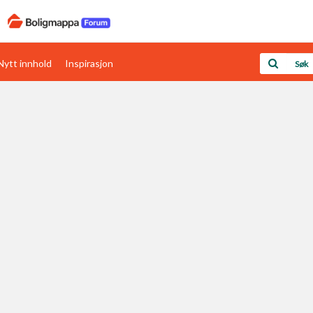
Nytt innhold
Inspirasjon
Boligens papirer
Den enkleste måten å få papirene i orden
rav
Verdi & økonomi
Din største investering
Papirer som mangler
Skaff dokumentasjon som mangler
Kom i gang med Boligmappa
Se din bolig? Klikk her